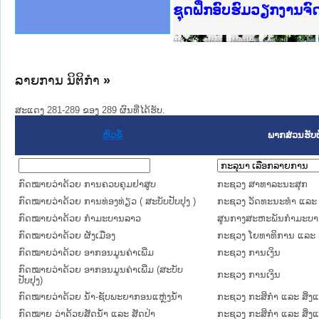
Ministry of Justice 
ເຜີຍແຜ່ວັບໄຊຈົດໝາຍເ
ກະຊວງຍຸຕິທຳ
ຊຸດຝຶກອົບຮົມວຽກງານຈ
ກອງປະຊຸມທົບທວນຄືນກາ
ຝຶກອົບຮົມ ຜູ່ປະສານງ
ຝຶກອົບຮົມ ຜູ່ປະສານງ
ເຜີຍແຜ່ແອັບກົດໝາຍລາ
ເຜີຍແຜ່ແອັບກົດໝາຍລາ
ຍົກລະດັບວຽກງານຈົດໝ
ຊຸດຝຶກອົບຮົມວຽກງານ
ລາຍການ ນິຕິກໍາ
»
ສະແດງ 281-289 ຂອງ 289 ຜົນທີ່ໄດ້ຮັບ.
ຫົວຂໍ້
ພາກສ່ວນຮັບ
ກົດໝາຍວ່າດ້ວຍ ການຄວບຄຸມຢາສູບ
ກະຊວງ ສາທາລະນະສຸກ
ກົດໝາຍວ່າດ້ວຍ ການທ່ອງທ່ຽວ ( ສະບັບປັບປຸງ )
ກະຊວງ ວັດທະນະທຳ ແລະ 
ກົດໝາຍວ່າດ້ວຍ ກຳມະບານລາວ
ສູນກາງສະຫະພັນກຳມະບ
ກົດ​ໝາຍ​ວ່າ​ດ້ວຍ ຜັງເມືອງ
ກະຊວງ ໂຍທາທິການ ແລະ ຂົ
ກົດໝາຍວ່າດ້ວຍ ອາກອນມູນຄ່າເພີ່ມ
ກະຊວງ ການເງິນ
ກົດໝາຍວ່າດ້ວຍ ອາກອນມູນຄ່າເພີ່ມ (ສະບັບ
ກະຊວງ ການເງິນ
ປັບປຸງ)
ກົດໝາຍວ່າດ້ວຍ ນ້ຳ-ຊັບພະຍາກອນແຫຼ່ງນ້ຳ
ກະຊວງ ກະສິກຳ ແລະ ສິ່ງ
ກົດໝາຍ ວ່າດ້ວຍສັດນ້ຳ ແລະ ສັດປ່າ
ກະຊວງ ກະສິກຳ ແລະ ສິ່ງ