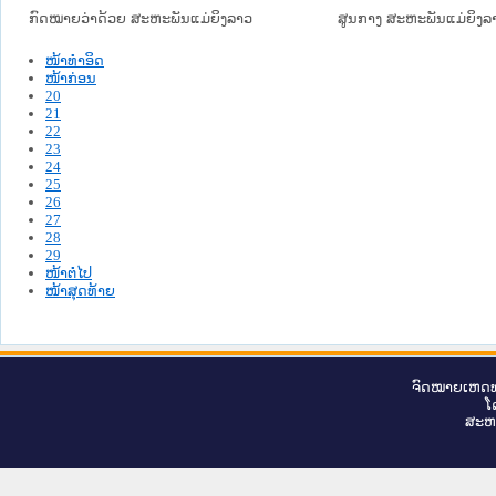
ກົດໝາຍວ່າດ້ວຍ ສະຫະພັນແມ່ຍິງລາວ
ສູນກາງ ສະຫະພັນແມ່ຍິງລ
ໜ້າທໍາອິດ
ໜ້າກ່ອນ
20
21
22
23
24
25
26
27
28
29
ໜ້າຕໍ່ໄປ
ໜ້າສຸດທ້າຍ
ຈົດ​ໝາຍ​ເຫດ​ທ
ໂ
ສະ​ຫ