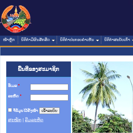
ໜ້າຫຼັກ
ນິຕິກໍາມີຜົນສັກສິດ
ນິຕິກໍາປະກອບຄໍາເຫັນ
ນິຕິກໍາສະບັບເກົ່າ
ພື້ນທີ່ຂອງສະມາຊິກ
ອີເມລ
*
ລະຫັດ
*
ຈື່ຂໍ້ມູນໄວ້ຄັ້ງໜ້າ
ສະໝັກ
|
ລືມລະຫັດ