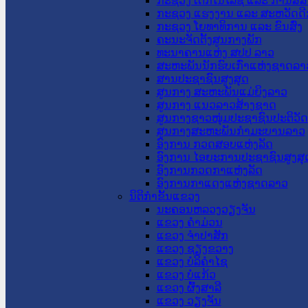
ກະຊວງ ເຕັກໂນໂລຊີ ແລະ ການສື່
ກະຊວງ ແຮງງານ ແລະ ສະຫວັດດີ
ກະຊວງ ໂຍທາທິການ ແລະ ຂົນສົ່ງ
ຄະນະຈັດຕັ້ງສູນກາງພັກ
ທະນາຄານແຫ່ງ ສປປ ລາວ
ສະຫະພັນນັກຮົບເກົ່າແຫ່ງຊາດລາ
ສານປະຊາຊົນສູງສຸດ
ສູນກາງ ສະຫະພັນແມ່ຍິງລາວ
ສູນກາງ ແນວລາວສ້າງຊາດ
ສູນກາງຊາວໜຸ່ມປະຊາຊົນປະຕິວັ
ສູນກາງສະຫະພັນກຳມະບານລາວ
ອົງການ ກວດສອບແຫ່ງລັດ
ອົງການ ໄອຍະການປະຊາຊົນສູງສຸ
ອົງການກວດກາແຫ່ງລັດ
ອົງການກາແດງແຫ່ງຊາດລາວ
ນິຕິກໍາຂັ້ນແຂວງ
ນະ​ຄອນ​ຫລວງວຽງຈັນ
ແຂວງ ຄໍາມ່ວນ
ແຂວງ ຈໍາປາສັກ
ແຂວງ ຊຽງຂວາງ
ແຂວງ ບໍລິຄໍາໄຊ
ແຂວງ ບໍ່ແກ້ວ
ແຂວງ ຜົ້ງສາລີ
ແຂວງ ວຽງຈັນ