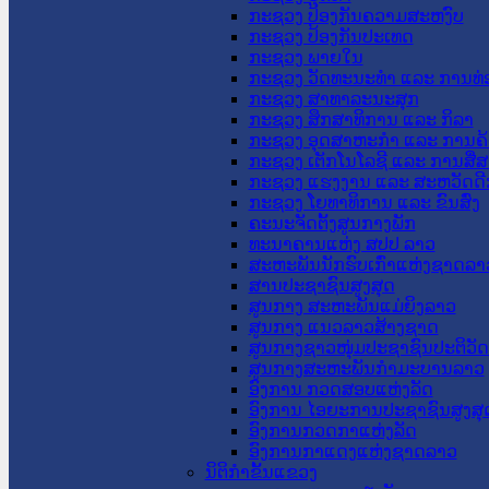
ກະຊວງ ປ້ອງກັນຄວາມສະຫງົບ
ກະຊວງ ປ້ອງກັນປະເທດ
ກະຊວງ ພາຍໃນ
ກະຊວງ ວັດທະນະທຳ ແລະ ການທ່
ກະຊວງ ສາທາລະນະສຸກ
ກະຊວງ ສຶກສາທິການ ແລະ ກິລາ
ກະຊວງ ອຸດສາຫະກຳ ແລະ ການຄ້
ກະຊວງ ເຕັກໂນໂລຊີ ແລະ ການສື່
ກະຊວງ ແຮງງານ ແລະ ສະຫວັດດີ
ກະຊວງ ໂຍທາທິການ ແລະ ຂົນສົ່ງ
ຄະນະຈັດຕັ້ງສູນກາງພັກ
ທະນາຄານແຫ່ງ ສປປ ລາວ
ສະຫະພັນນັກຮົບເກົ່າແຫ່ງຊາດລາ
ສານປະຊາຊົນສູງສຸດ
ສູນກາງ ສະຫະພັນແມ່ຍິງລາວ
ສູນກາງ ແນວລາວສ້າງຊາດ
ສູນກາງຊາວໜຸ່ມປະຊາຊົນປະຕິວັ
ສູນກາງສະຫະພັນກຳມະບານລາວ
ອົງການ ກວດສອບແຫ່ງລັດ
ອົງການ ໄອຍະການປະຊາຊົນສູງສຸ
ອົງການກວດກາແຫ່ງລັດ
ອົງການກາແດງແຫ່ງຊາດລາວ
ນິຕິກໍາຂັ້ນແຂວງ