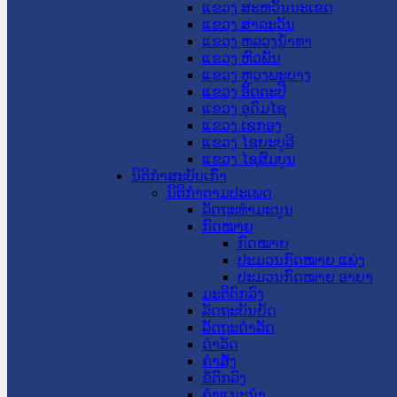
ແຂວງ ສະຫວັນນະເຂດ
ແຂວງ ສາລະວັນ
ແຂວງ ຫລວງນໍ້າທາ
ແຂວງ ຫົວພັນ
ແຂວງ ຫຼວງພະບາງ
ແຂວງ ອັດຕະປື
ແຂວງ ອຸດົມໄຊ
ແຂວງ ເຊກອງ
ແຂວງ ໄຊຍະບູລີ
ແຂວງ ໄຊສົມບູນ
ນິຕິກໍາສະບັບເກົ່າ
ນິຕິກຳຕາມປະເພດ
ລັດຖະທໍາມະນູນ
ກົດໝາຍ
ກົດໝາຍ
ປະມວນກົດໝາຍ ແພ່ງ
ປະມວນກົດໝາຍ ອາຍາ
ມະຕິຕົກລົງ
ລັດຖະບັນຍັດ
ລັດຖະດໍາລັດ
ດໍາລັດ
ຄໍາສັ່ງ
ຂໍ້ຕົກລົງ
ຄໍາແນະນໍາ