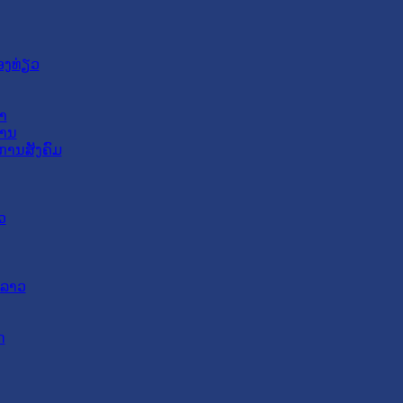
ອງທ່ຽວ
າ
ສານ
ການສັງຄົມ
ວ
ດລາວ
ດ