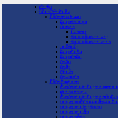
ໜ້າຫຼັກ
ນິຕິກໍາມີຜົນສັກສິດ
ນິຕິກໍາຕາມປະເພດ
ລັດຖະທໍາມະນູນ
ກົດໝາຍ
ກົດໝາຍ
ປະມວນກົດໝາຍ ແພ່ງ
ປະມວນກົດໝາຍ ອາຍາ
ມະຕິຕົກລົງ
ລັດຖະບັນຍັດ
ລັດຖະດໍາລັດ
ດໍາລັດ
ຄໍາສັ່ງ
ຂໍ້ຕົກລົງ
ຄໍາແນະນໍາ
ນິຕິກໍາຂັ້ນສູນກາງ
ຫ້ອງວ່າການສໍານັກງານປະທານປ
ສະພາແຫ່ງຊາດ
ຫ້ອງວ່າການສຳນັກງານນາຍົກລັດຖ
ກະຊວງ ກະສິກຳ ແລະ ສິ່ງແວດລ້ອ
ກະຊວງ ການຕ່າງປະເທດ
ກະຊວງ ການເງິນ
ກະຊວງ ຍຸຕິທໍາ