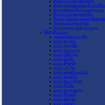
ສູນກາງ ແນວລາວສ້າງຊາດ
ສູນກາງຊາວໜຸ່ມປະຊາຊົນປະຕິວັ
ສູນກາງສະຫະພັນກຳມະບານລາວ
ອົງການ ກວດສອບແຫ່ງລັດ
ອົງການ ໄອຍະການປະຊາຊົນສູງສຸ
ອົງການກວດກາແຫ່ງລັດ
ອົງການກາແດງແຫ່ງຊາດລາວ
ນິຕິກໍາຂັ້ນແຂວງ
ນະ​ຄອນ​ຫລວງວຽງຈັນ
ແຂວງ ຄໍາມ່ວນ
ແຂວງ ຈໍາປາສັກ
ແຂວງ ຊຽງຂວາງ
ແຂວງ ບໍລິຄໍາໄຊ
ແຂວງ ບໍ່ແກ້ວ
ແຂວງ ຜົ້ງສາລີ
ແຂວງ ວຽງຈັນ
ແຂວງ ສະຫວັນນະເຂດ
ແຂວງ ສາລະວັນ
ແຂວງ ຫລວງນໍ້າທາ
ແຂວງ ຫົວພັນ
ແຂວງ ຫຼວງພະບາງ
ແຂວງ ອັດຕະປື
ແຂວງ ອຸດົມໄຊ
ແຂວງ ເຊກອງ