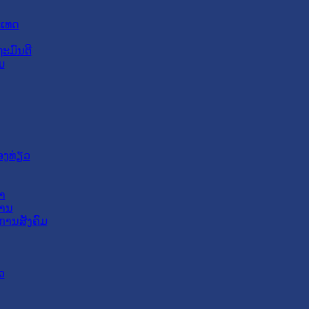
ະເທດ
ະມົນຕີ
ມ
ອງທ່ຽວ
າ
ສານ
ການສັງຄົມ
ວ