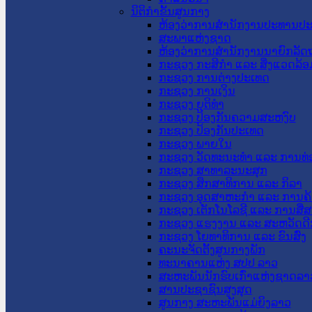
ນິຕິກໍາຂັ້ນສູນກາງ
ຫ້ອງວ່າການສໍານັກງານປະທານປ
ສະພາແຫ່ງຊາດ
ຫ້ອງວ່າການສຳນັກງານນາຍົກລັດຖ
ກະຊວງ ກະສິກຳ ແລະ ສິ່ງແວດລ້ອ
ກະຊວງ ການຕ່າງປະເທດ
ກະຊວງ ການເງິນ
ກະຊວງ ຍຸຕິທໍາ
ກະຊວງ ປ້ອງກັນຄວາມສະຫງົບ
ກະຊວງ ປ້ອງກັນປະເທດ
ກະຊວງ ພາຍໃນ
ກະຊວງ ວັດທະນະທຳ ແລະ ການທ່
ກະຊວງ ສາທາລະນະສຸກ
ກະຊວງ ສຶກສາທິການ ແລະ ກິລາ
ກະຊວງ ອຸດສາຫະກຳ ແລະ ການຄ້
ກະຊວງ ເຕັກໂນໂລຊີ ແລະ ການສື່
ກະຊວງ ແຮງງານ ແລະ ສະຫວັດດີ
ກະຊວງ ໂຍທາທິການ ແລະ ຂົນສົ່ງ
ຄະນະຈັດຕັ້ງສູນກາງພັກ
ທະນາຄານແຫ່ງ ສປປ ລາວ
ສະຫະພັນນັກຮົບເກົ່າແຫ່ງຊາດລາ
ສານປະຊາຊົນສູງສຸດ
ສູນກາງ ສະຫະພັນແມ່ຍິງລາວ