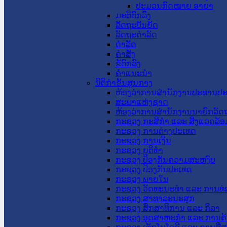
ປະມວນກົດໝາຍ ອາຍາ
ມະຕິຕົກລົງ
ລັດຖະບັນຍັດ
ລັດຖະດໍາລັດ
ດໍາລັດ
ຄໍາສັ່ງ
ຂໍ້ຕົກລົງ
ຄໍາແນະນໍາ
ນິຕິກຳຂັ້ນສູນກາງ
ຫ້ອງວ່າການສໍານັກງານປະທານປ
ສະພາແຫ່ງຊາດ
ຫ້ອງວ່າການສຳນັກງານນາຍົກລັດຖ
ກະຊວງ ກະສິກຳ ແລະ ສິ່ງແວດລ້ອ
ກະຊວງ ການຕ່າງປະເທດ
ກະຊວງ ການເງິນ
ກະຊວງ ຍຸຕິທໍາ
ກະຊວງ ປ້ອງກັນຄວາມສະຫງົບ
ກະຊວງ ປ້ອງກັນປະເທດ
ກະຊວງ ພາຍໃນ
ກະຊວງ ວັດທະນະທຳ ແລະ ການທ່
ກະຊວງ ສາທາລະນະສຸກ
ກະຊວງ ສຶກສາທິການ ແລະ ກິລາ
ກະຊວງ ອຸດສາຫະກຳ ແລະ ການຄ້