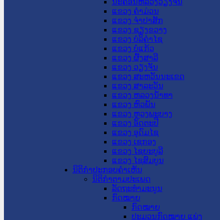
ນະ​ຄອນ​ຫລວງວຽງຈັນ
ແຂວງ ຄໍາມ່ວນ
ແຂວງ ຈໍາປາສັກ
ແຂວງ ຊຽງຂວາງ
ແຂວງ ບໍລິຄໍາໄຊ
ແຂວງ ບໍ່ແກ້ວ
ແຂວງ ຜົ້ງສາລີ
ແຂວງ ວຽງຈັນ
ແຂວງ ສະຫວັນນະເຂດ
ແຂວງ ສາລະວັນ
ແຂວງ ຫລວງນໍ້າທາ
ແຂວງ ຫົວພັນ
ແຂວງ ຫຼວງພະບາງ
ແຂວງ ອັດຕະປື
ແຂວງ ອຸດົມໄຊ
ແຂວງ ເຊກອງ
ແຂວງ ໄຊຍະບູລີ
ແຂວງ ໄຊສົມບູນ
ນິຕິກໍາປະກອບຄໍາເຫັນ
ນິຕິກໍາຕາມປະເພດ
ລັດຖະທໍາມະນູນ
ກົດໝາຍ
ກົດໝາຍ
ປະມວນກົດໝາຍ ແພ່ງ