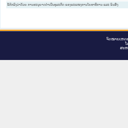
ຂໍ້ຕົກລົງວ່າດ້ວຍ ການອະນຸຍາດດຳເນີນທຸລະກິດ ຂອງຂະແໜງການໂຍທາທິການ ແລະ ຂົນສົ່ງ
ຈົດ​ໝາຍ​ເຫດ​ທ
ໂ
ສະ​ຫ