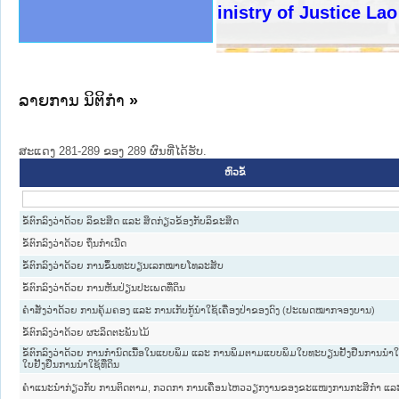
ງລັດຖະການໃຫ້ຜູ້ປະສານງານ
ງປະຕິບັດວຽກງານຈົດໝາຍເຫດ
ານຈົດໝາຍເຫດທາງລັດຖະການ
ານຈົດໝາຍເຫດທາງລັດຖະການ
ະ ເວັບໄຊຈົດໝາຍເຫດທາງ
ະ ເວັບໄຊຈົດໝາຍເຫດທາງ
ເຫດທາງລັດຖະການ ໃຫ້ຜູ້
ເຫດທາງລັດຖະການ ໃຫ້ຜູ້
Ministry of Justice Lao PD
ານສັນຕິບານປະຊາຊົນ
ຄານຕຳຫຼວດປະຊາຊົນ
າຊົນ ພາກເໜືອ
ຊາຊົນ ພາກກາງ
າກເໜືອ
າກກາງ
ະການ
າກໃຕ້
ລາຍການ ນິຕິກໍາ
»
ສະແດງ 281-289 ຂອງ 289 ຜົນທີ່ໄດ້ຮັບ.
ຫົວຂໍ້
ຂໍ້ຕົກລົງວ່າດ້ວຍ ລິຂະສິດ ແລະ ສິດກ່ຽວຂ້ອງກັບລິຂະສິດ
ຂໍ້ຕົກລົງວ່າດ້ວຍ ຖິ່ນກໍາເນີດ
ຂໍ້ຕົກລົງວ່າດ້ວຍ ການຂຶ້ນທະບຽນເລກໝາຍໂທລະສັບ
ຂໍ້ຕົກລົງວ່າດ້ວຍ ການຫັນປ່ຽນປະເພດທີ່ດິນ
ຄຳສັ່ງວ່າດ້ວຍ ການຄຸ້ມຄອງ ແລະ ການເກັບກູ້ນຳໃຊ້ເຄື່ອງປ່າຂອງດົງ (ປະເພດໝາກຈອງບານ)
ຂໍ້ຕົກລົງວ່າດ້ວຍ ຜະລິດຕະພັນໄມ້
ຂໍ້ຕົກລົງວ່າດ້ວຍ ການກຳນົດເນື້ອໃນແບບພິມ ແລະ ການພິມຕາມແບບພິມໃບທະບຽນຢັ້ງຢືນການນຳໃຊ
ໃບຢັ້ງຢືນການນຳໃຊ້ທີ່ດິນ
ຄຳແນະນຳກ່ຽວກັບ ການຕິດຕາມ, ກວດກາ ການເຄື່ອນໄຫວວຽກງານຂອງຂະແໜງການກະສິກຳ ແລະ 