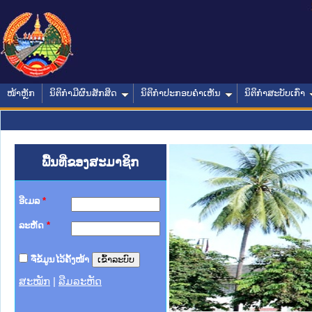
ໜ້າຫຼັກ
ນິຕິກໍາມີຜົນສັກສິດ
ນິຕິກໍາປະກອບຄໍາເຫັນ
ນິຕິກໍາສະບັບເກົ່າ
ພື້ນທີ່ຂອງສະມາຊິກ
ອີເມລ
*
ລະຫັດ
*
ຈື່ຂໍ້ມູນໄວ້ຄັ້ງໜ້າ
ສະໝັກ
|
ລືມລະຫັດ