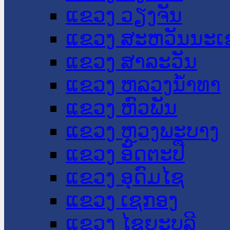
ແຂວງ ວຽງຈັນ
ແຂວງ ສະຫວັນນະເ
ແຂວງ ສາລະວັນ
ແຂວງ ຫລວງນໍ້າທາ
ແຂວງ ຫົວພັນ
ແຂວງ ຫຼວງພະບາງ
ແຂວງ ອັດຕະປື
ແຂວງ ອຸດົມໄຊ
ແຂວງ ເຊກອງ
ແຂວງ ໄຊຍະບູລີ