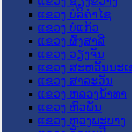
ແຂວງ ຊຽງຂວາງ
ແຂວງ ບໍລິຄໍາໄຊ
ແຂວງ ບໍ່ແກ້ວ
ແຂວງ ຜົ້ງສາລີ
ແຂວງ ວຽງຈັນ
ແຂວງ ສະຫວັນນະເ
ແຂວງ ສາລະວັນ
ແຂວງ ຫລວງນໍ້າທາ
ແຂວງ ຫົວພັນ
ແຂວງ ຫຼວງພະບາງ