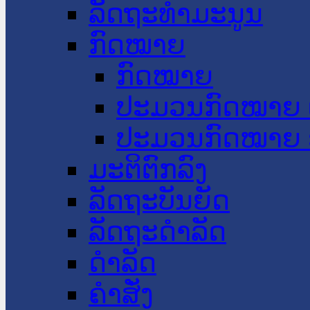
ລັດຖະທໍາມະນູນ
ກົດໝາຍ
ກົດໝາຍ
ປະມວນກົດໝາຍ 
ປະມວນກົດໝາຍ 
ມະຕິຕົກລົງ
ລັດຖະບັນຍັດ
ລັດຖະດໍາລັດ
ດໍາລັດ
ຄໍາສັ່ງ