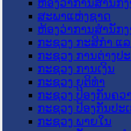
ຫ້ອງວ່າການສໍານັ
ສະພາແຫ່ງຊາດ
ຫ້ອງວ່າການສຳນັກງ
ກະຊວງ ກະສິກຳ ແລະ
ກະຊວງ ການຕ່າງປ
ກະຊວງ ການເງິນ
ກະຊວງ ຍຸຕິທໍາ
ກະຊວງ ປ້ອງກັນຄວ
ກະຊວງ ປ້ອງກັນປະ
ກະຊວງ ພາຍໃນ