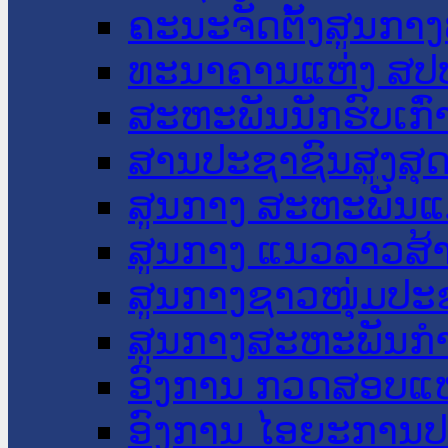
ຄະນະຈັດຕັ້ງສູນກາງ
ທະນາຄານແຫ່ງ ສປ
ສະຫະພັນນັກຮົບເກົ
ສານປະຊາຊົນສູງສຸ
ສູນກາງ ສະຫະພັນແ
ສູນກາງ ແນວລາວສ້
ສູນກາງຊາວໜຸ່ມປະ
ສູນກາງສະຫະພັນກ
ອົງການ ກວດສອບແຫ
ອົງການ ໄອຍະການປ