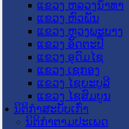
ແຂວງ ຫລວງນໍ້າທາ
ແຂວງ ຫົວພັນ
ແຂວງ ຫຼວງພະບາງ
ແຂວງ ອັດຕະປື
ແຂວງ ອຸດົມໄຊ
ແຂວງ ເຊກອງ
ແຂວງ ໄຊຍະບູລີ
ແຂວງ ໄຊສົມບູນ
ນິຕິກໍາສະບັບເກົ່າ
ນິຕິກຳຕາມປະເພດ