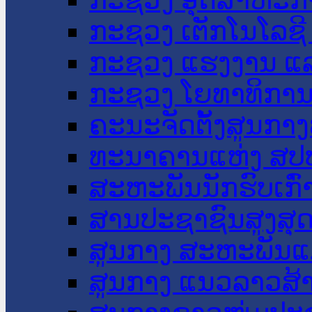
ກະຊວງ ເຕັກໂນໂລຊີ
ກະຊວງ ແຮງງານ ແລ
ກະຊວງ ໂຍທາທິການ 
ຄະນະຈັດຕັ້ງສູນກາງ
ທະນາຄານແຫ່ງ ສປ
ສະຫະພັນນັກຮົບເກົ
ສານປະຊາຊົນສູງສຸ
ສູນກາງ ສະຫະພັນແ
ສູນກາງ ແນວລາວສ້