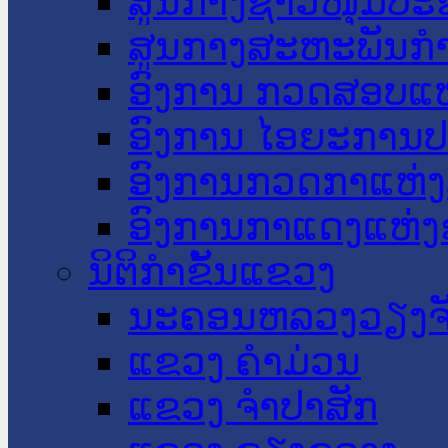
ສູນກາງຊາວໜຸ່ມປະ
ສູນກາງສະຫະພັນກ
ອົງການ ກວດສອບແຫ
ອົງການ ໄອຍະການປ
ອົງການກວດກາແຫ່ງ
ອົງການກາແດງແຫ່
ນິຕິກໍາຂັ້ນແຂວງ
ນະ​ຄອນ​ຫລວງວຽງຈ
ແຂວງ ຄໍາມ່ວນ
ແຂວງ ຈໍາປາສັກ