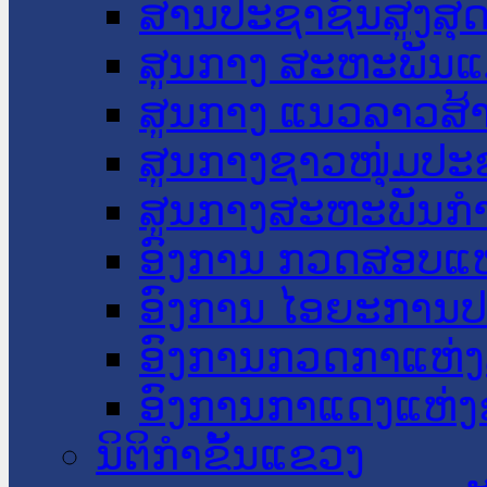
ສານປະຊາຊົນສູງສຸ
ສູນກາງ ສະຫະພັນແ
ສູນກາງ ແນວລາວສ້
ສູນກາງຊາວໜຸ່ມປະ
ສູນກາງສະຫະພັນກ
ອົງການ ກວດສອບແຫ
ອົງການ ໄອຍະການປ
ອົງການກວດກາແຫ່ງ
ອົງການກາແດງແຫ່
ນິຕິກໍາຂັ້ນແຂວງ