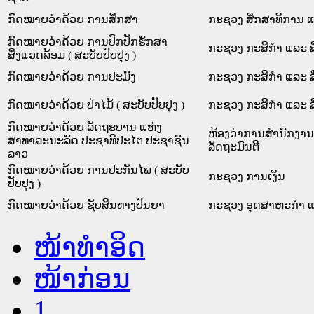
ກົດໝາຍວ່າດ້ວຍ ການສຶກສາ
ກະຊວງ ສຶກສາທິການ ແ
ກົດໝາຍວ່າດ້ວຍ ການປົກປັກຮັກສາ
ກະຊວງ ກະສິກຳ ແລະ ສ
ສິ່ງແວດລ້ອມ ( ສະບັບປັບປຸງ )
ກົດໝາຍວ່າດ້ວຍ ການປະມົງ
ກະຊວງ ກະສິກຳ ແລະ ສ
ກົດໝາຍວ່າດ້ວຍ ປ່າໄມ້ ( ສະບັບປັບປຸງ )
ກະຊວງ ກະສິກຳ ແລະ ສ
ກົດໝາຍວ່າດ້ວຍ ລັດຖະບານ ແຫ່ງ
ຫ້ອງວ່າການສຳນັກງາ
ສາທາລະນະລັດ ປະຊາທິປະໄຕ ປະຊາຊົນ
ລັດຖະມົນຕີ
ລາວ
ກົດໝາຍວ່າດ້ວຍ ການປະກັນໄພ ( ສະບັບ
ກະຊວງ ການເງິນ
ປັບປຸງ )
ກົດໝາຍວ່າດ້ວຍ ຊັບສິນທາງປັນຍາ
ກະຊວງ ອຸດສາຫະກຳ ແ
ໜ້າທໍາອິດ
ໜ້າກ່ອນ
1