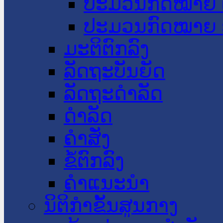
ປະມວນກົດໝາຍ 
ປະມວນກົດໝາຍ 
ມະຕິຕົກລົງ
ລັດຖະບັນຍັດ
ລັດຖະດໍາລັດ
ດໍາລັດ
ຄໍາສັ່ງ
ຂໍ້ຕົກລົງ
ຄໍາແນະນໍາ
ນິຕິກຳຂັ້ນສູນກາງ