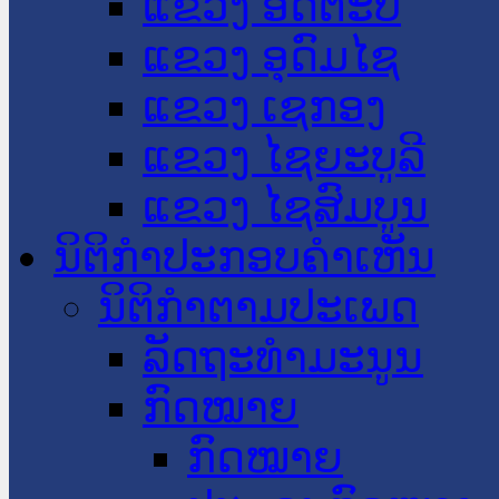
ແຂວງ ອັດຕະປື
ແຂວງ ອຸດົມໄຊ
ແຂວງ ເຊກອງ
ແຂວງ ໄຊຍະບູລີ
ແຂວງ ໄຊສົມບູນ
ນິຕິກໍາປະກອບຄໍາເຫັນ
ນິຕິກໍາຕາມປະເພດ
ລັດຖະທໍາມະນູນ
ກົດໝາຍ
ກົດໝາຍ