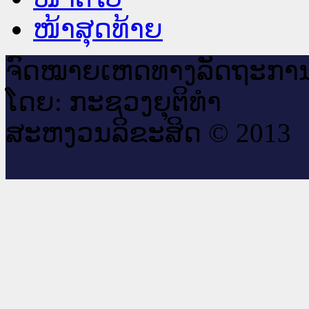
ໜ້າສຸດທ້າຍ
ຈົດ​ໝາຍ​ເຫດ​ທາງ​ລັດ​ຖະ​ກາ
ໂດຍ: ກະ​ຊວງຍຸ​ຕິ​ທຳ
ສະ​ຫງວນ​ລິ​ຂະ​ສິດ © 2013