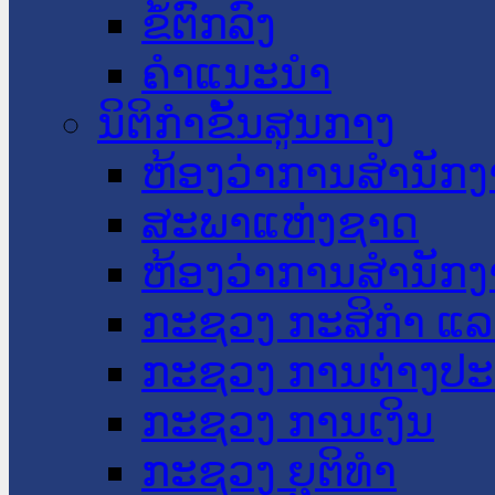
ຂໍ້ຕົກລົງ
ຄໍາແນະນໍາ
ນິຕິກໍາຂັ້ນສູນກາງ
ຫ້ອງວ່າການສໍານັ
ສະພາແຫ່ງຊາດ
ຫ້ອງວ່າການສຳນັກງ
ກະຊວງ ກະສິກຳ ແລະ
ກະຊວງ ການຕ່າງປ
ກະຊວງ ການເງິນ
ກະຊວງ ຍຸຕິທໍາ