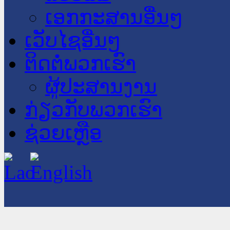
ເອກກະສານອື່ນໆ
ເວັບໄຊອື່ນໆ
ຕິດຕໍ່ພວກເຮົາ
ຜູ້ປະສານງານ
ກ່ຽວກັບພວກເຮົາ
ຊ່ວຍເຫຼືອ