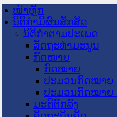
ໜ້າຫຼັກ
ນິຕິກໍາມີຜົນສັກສິດ
ນິຕິກໍາຕາມປະເພດ
ລັດຖະທໍາມະນູນ
ກົດໝາຍ
ກົດໝາຍ
ປະມວນກົດໝາຍ 
ປະມວນກົດໝາຍ 
ມະຕິຕົກລົງ
ລັດຖະບັນຍັດ