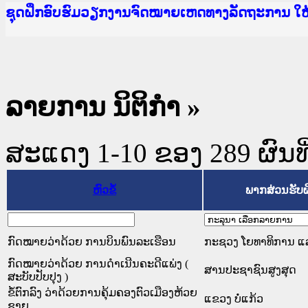
Ministry of Justice Lao PDR
ເຜີຍແຜ່ວັບໄຊຈົດໝາຍເຫດທາງລັດຖະການ ແລະ ແອັບກ
ກະຊວງຍຸຕິທຳ
ຊຸດຝຶກອົບຮົມວຽກງານຈົດໝາຍເຫດທາງລັດຖະການ ໃ
ກອງປະຊຸມທົບທວນຄືນການຈັດຕັ້ງປະຕິບັດວຽກງານຈ
ຝຶກອົບຮົມ ຜູ່ປະສານງານວຽກງານຈົດໝາຍເຫດທາງລັ
ຝຶກອົບຮົມ ຜູ່ປະສານງານວຽກງານຈົດໝາຍເຫດທາງລັດ
ເຜີຍແຜ່ແອັບກົດໝາຍລາວ ແລະ ເວັບໄຊຈົດໝາຍເຫດທ
ເຜີຍແຜ່ແອັບກົດໝາຍລາວ ແລະ ເວັບໄຊຈົດໝາຍເຫດທາ
ຍົກລະດັບວຽກງານຈົດໝາຍເຫດທາງລັດຖະການໃຫ້ຜູ້
ຊຸດຝຶກອົບຮົມວຽກງານຈົດໝາຍເຫດທາງລັດຖະການ ໃ
ລາຍການ ນິຕິກໍາ
»
ສະແດງ 1-10 ຂອງ 289 ຜົນທີ່
ຫົວຂໍ້
ພາກສ່ວນຮັບ
ກົດໝາຍວ່າດ້ວຍ ການບິນພົນລະເຮືອນ
ກະຊວງ ໂຍທາທິການ ແລະ
ກົດໝາຍວ່າດ້ວຍ ການດຳເນີນຄະດີແພ່ງ (
ສານປະຊາຊົນສູງສຸດ
ສະບັບປັບປຸງ )
ຂໍ້ຕົກລົງ ວ່າດ້ວຍການຄຸ້ມຄອງຕົວເມືອງຫ້ວຍ
ແຂວງ ບໍ່ແກ້ວ
ຊາຍ