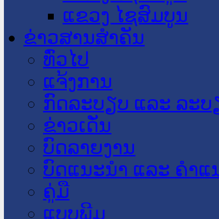
ແຂວງ ໄຊສົມບູນ
ຂ່າວສານສໍາຄັນ
​ທົ່ວ​ໄປ
ແຈ້ງການ
ກົດລະບຽບ ແລະ ລະບ
ຂ່າວເດັ່ນ
ບົດລາຍງານ
ບົດແນະນໍາ ແລະ ຄໍາແ
ຄູ່ມື
ແບບພີມ