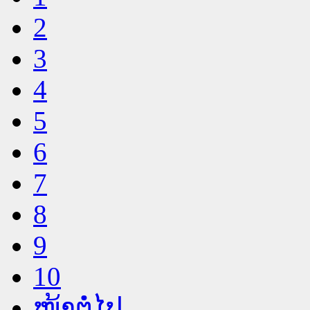
2
3
4
5
6
7
8
9
10
ໜ້າຕໍ່ໄປ