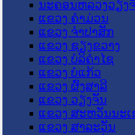
ນະ​ຄອນ​ຫລວງວຽງຈ
ແຂວງ ຄໍາມ່ວນ
ແຂວງ ຈໍາປາສັກ
ແຂວງ ຊຽງຂວາງ
ແຂວງ ບໍລິຄໍາໄຊ
ແຂວງ ບໍ່ແກ້ວ
ແຂວງ ຜົ້ງສາລີ
ແຂວງ ວຽງຈັນ
ແຂວງ ສະຫວັນນະເ
ແຂວງ ສາລະວັນ