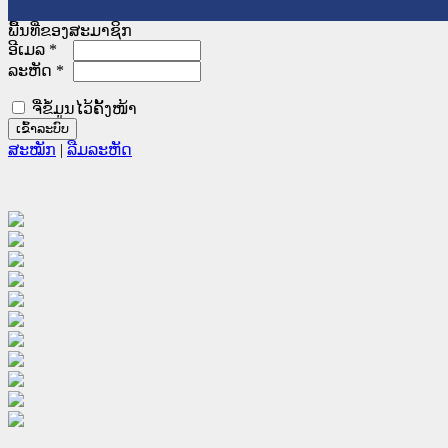
ພື້ນທີ່ຂອງສະມາຊິກ
ອີເມລ
*
ລະຫັດ
*
ຈື່ຂໍ້ມູນໄວ້ຄັ້ງໜ້າ
ສະໝັກ
|
ລືມລະຫັດ