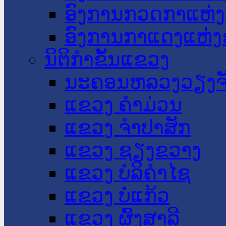
ອົງການກວດກາແຫ່ງ
ອົງການກາແດງແຫ່
ນິຕິກໍາຂັ້ນແຂວງ
ນະ​ຄອນ​ຫລວງວຽງຈ
ແຂວງ ຄໍາມ່ວນ
ແຂວງ ຈໍາປາສັກ
ແຂວງ ຊຽງຂວາງ
ແຂວງ ບໍລິຄໍາໄຊ
ແຂວງ ບໍ່ແກ້ວ
ແຂວງ ຜົ້ງສາລີ