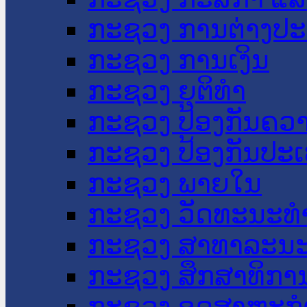
ກະຊວງ ການຕ່າງປ
ກະຊວງ ການເງິນ
ກະຊວງ ຍຸຕິທໍາ
ກະຊວງ ປ້ອງກັນຄວ
ກະຊວງ ປ້ອງກັນປະ
ກະຊວງ ພາຍໃນ
ກະຊວງ ວັດທະນະທຳ
ກະຊວງ ສາທາລະນະ
ກະຊວງ ສຶກສາທິການ
ກະຊວງ ອຸດສາຫະກຳ