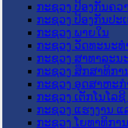
ກະຊວງ ປ້ອງກັນຄວ
ກະຊວງ ປ້ອງກັນປະ
ກະຊວງ ພາຍໃນ
ກະຊວງ ວັດທະນະທຳ
ກະຊວງ ສາທາລະນະ
ກະຊວງ ສຶກສາທິການ
ກະຊວງ ອຸດສາຫະກຳ
ກະຊວງ ເຕັກໂນໂລຊີ
ກະຊວງ ແຮງງານ ແລ
ກະຊວງ ໂຍທາທິການ 