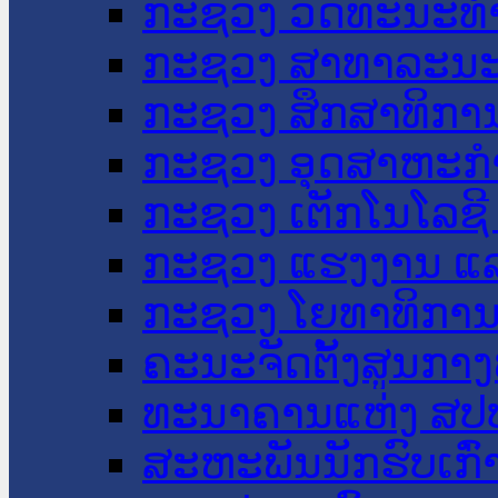
ກະຊວງ ວັດທະນະທຳ
ກະຊວງ ສາທາລະນະ
ກະຊວງ ສຶກສາທິການ
ກະຊວງ ອຸດສາຫະກຳ
ກະຊວງ ເຕັກໂນໂລຊີ
ກະຊວງ ແຮງງານ ແລ
ກະຊວງ ໂຍທາທິການ 
ຄະນະຈັດຕັ້ງສູນກາງ
ທະນາຄານແຫ່ງ ສປ
ສະຫະພັນນັກຮົບເກົ