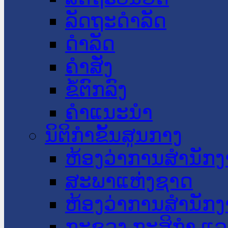
ລັດຖະດໍາລັດ
ດໍາລັດ
ຄໍາສັ່ງ
ຂໍ້ຕົກລົງ
ຄໍາແນະນໍາ
ນິຕິກໍາຂັ້ນສູນກາງ
ຫ້ອງວ່າການສໍານັ
ສະພາແຫ່ງຊາດ
ຫ້ອງວ່າການສຳນັກງ
ກະຊວງ ກະສິກຳ ແລະ