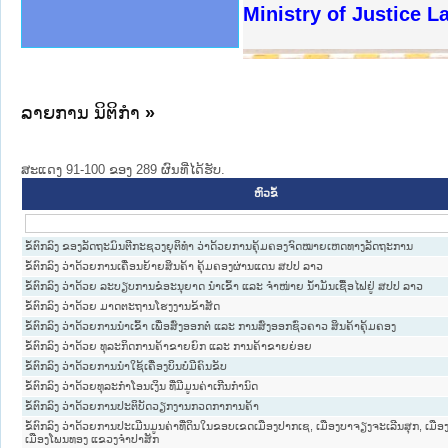
ງລັດຖະການໃຫ້ຜູ້ປະສານງານ
ງປະຕິບັດວຽກງານຈົດໝາຍເຫດ
ານຈົດໝາຍເຫດທາງລັດຖະການ
ານຈົດໝາຍເຫດທາງລັດຖະການ
ະ ເວັບໄຊຈົດໝາຍເຫດທາງ
ະ ເວັບໄຊຈົດໝາຍເຫດທາງ
ເຫດທາງລັດຖະການ ໃຫ້ຜູ້
ເຫດທາງລັດຖະການ ໃຫ້ຜູ້
Ministry of Justice L
ານສັນຕິບານປະຊາຊົນ
ຄານຕຳຫຼວດປະຊາຊົນ
າຊົນ ພາກເໜືອ
ຊາຊົນ ພາກກາງ
າກເໜືອ
າກກາງ
ະການ
າກໃຕ້
ລາຍການ ນິຕິກໍາ
»
ສະແດງ 91-100 ຂອງ 289 ຜົນທີ່ໄດ້ຮັບ.
ຫົວຂໍ້
ຂໍ້ຕົກລົງ ຂອງລັດຖະມົນຕີກະຊວງຍຸຕິທຳ ວ່າດ້ວຍການຄຸ້ມຄອງຈົດໝາຍເຫດທາງລັດຖະການ
ຂໍ້ຕົກລົງ ວ່າດ້ວຍການເຄື່ອນຍ້າຍສິນຄ້າ ຄຸ້ມຄອງຜ່ານແດນ ສປປ ລາວ
ຂໍ້ຕົກລົງ ວ່າດ້ວຍ ລະບຽບການຂໍອະນຸຍາດ ນຳເຂົ້າ ແລະ ຈຳໜ່າຍ ນ້ຳມັນເຊື້ອໄຟຢູ່ ສປປ ລາວ
ຂໍ້ຕົກລົງ ວ່າດ້ວຍ ມາດຕະຖານໂຮງງານຂ້າສັດ
ຂໍ້ຕົກລົງ ວ່າດ້ວຍການນຳເຂົ້າ ເພື່ອສົ່ງອອກຕໍ່ ແລະ ການສົ່ງອອກຊົ່ວຄາວ ສິນຄ້າຄຸ້ມຄອງ
ຂໍ້ຕົກລົງ ວ່າດ້ວຍ ທຸລະກິດການຄ້າຂາຍຍົກ ແລະ ການຄ້າຂາຍຍ່ອຍ
ຂໍ້ຕົກລົງ ວ່າດ້ວຍການນຳໃຊ້ເຄື່ອງບິນບໍ່ມີຄົນຂັບ
ຂໍ້​ຕົກ​ລົງ ວ່າ​ດ້ວຍ​ທຸ​ລະ​ກຳ​ໂອ​ນ​ເງິນ ທີ່​ມີ​ມູນ​ຄ່າ​ເກີນ​ກຳ​ນົດ
ຂໍ້ຕົກລົງ ວ່າດ້ວຍການປະຕິບັດວຽກງານກວດກາການຄ້າ
ຂໍ້ຕົກລົງ ວ່າດ້ວຍການປະເມີນມູນຄ່າທີ່ດິນໃນຂອບເຂດເມືອງປາກເຊ, ເມືອງບາຈຽງຈະເລີນສຸກ, ເມື
ເມືອງໂພນທອງ ແຂວງຈຳປາສັກ