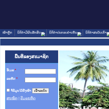
ໜ້າຫຼັກ
ນິຕິກໍາມີຜົນສັກສິດ
ນິຕິກໍາປະກອບຄໍາເຫັນ
ນິຕິກໍາສະບັບເກົ່າ
ພື້ນທີ່ຂອງສະມາຊິກ
ອີເມລ
*
ລະຫັດ
*
ຈື່ຂໍ້ມູນໄວ້ຄັ້ງໜ້າ
ສະໝັກ
|
ລືມລະຫັດ