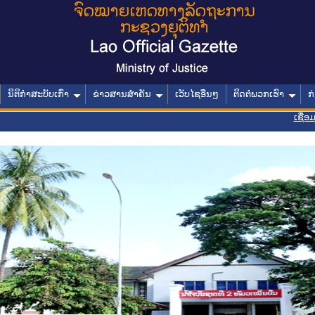
ນິຕິກໍາສະບັບເກົ່າ
ຂ່າວສານສໍາຄັນ
ເວັບໄຊອື່ນໆ
ຕິດຕໍ່ພວກເຮົາ
ກ
ເຊື່