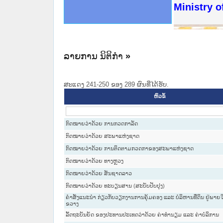
ດໝາຍເຫດທາງລັດຖະການໃຫ້ຜູ້ປະສານງານ
ນການຈັດຕັ້ງປະຕິບັດວຽກງານຈົດໝາຍເຫດ
ສານງານວຽກງານຈົດໝາຍເຫດທາງລັດຖະການ
ສານງານວຽກງານຈົດໝາຍເຫດທາງລັດຖະການ
ດໝາຍລາວ ແລະ ເວັບໄຊຈົດໝາຍເຫດທາງ
ດໝາຍລາວ ແລະ ເວັບໄຊຈົດໝາຍເຫດທາງ
ກງານຈົດໝາຍເຫດທາງລັດຖະການ ໃຫ້ຜູ້
ກງານຈົດໝາຍເຫດທາງລັດຖະການ ໃຫ້ຜູ້
Ministry o
ທີ່ ວິທະຍາຄານສັນຕິບານປະຊາຊົນ
ທີ່ ວິທະຍາຄານຕຳຫຼວດປະຊາຊົນ
ານສະພາປະຊາຊົນ ພາກເໜືອ
ງານສະພາປະຊາຊົນ ພາກກາງ
ຂັ້ນແຂວງພາກເໜືອ
ສຳລັບ ພາກກາງ
ທາງລັດຖະການ
ສຳລັບ ພາກໃຕ້
ລາຍການ ນິຕິກໍາ
»
ສະແດງ 241-250 ຂອງ 289 ຜົນທີ່ໄດ້ຮັບ.
ຫົວຂໍ້
ກົດໝາຍວ່າດ້ວຍ ການກວດກາລັດ
ກົດໝາຍວ່າດ້ວຍ ສະພາແຫ່ງຊາດ
ກົດໝາຍວ່າດ້ວຍ ການຕິດຕາມກວດກາຂອງສະພາແຫ່ງຊາດ
ກົດ​ໝາຍ​ວ່າ​ດ້ວຍ ທາງຫຼວງ
ກົດໝາຍວ່າດ້ວຍ ສັນຊາດລາວ
ກົດໝາຍວ່າດ້ວຍ ທະບຽນສານ (ສະບັບປັບປຸງ)
ຄຳສັ່ງແນະນຳ ກ່ຽວກັບວຽກງານການຄຸ້ມຄອງ ແລະ ບໍລິຫານທີ່ດິນ ຢູ່ພ
ຂວາງ
ລັັດຖະບັນຍັດ ຂອງປະທານປະເທດວ່າດ້ວຍ ຄ່າທຳນຽມ ແລະ ຄ່າບໍລິການ