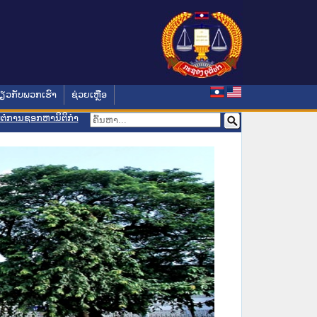
່ຽວກັບພວກເຮົາ
ຊ່ວຍເຫຼືອ
ອມຕໍ່ການຊອກຫານິຕິກຳ