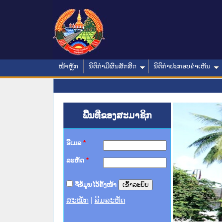
ໜ້າຫຼັກ
ນິຕິກໍາມີຜົນສັກສິດ
ນິຕິກໍາປະກອບຄໍາເຫັນ
ພື້ນທີ່ຂອງສະມາຊິກ
ອີເມລ
*
ລະຫັດ
*
ຈື່ຂໍ້ມູນໄວ້ຄັ້ງໜ້າ
ສະໝັກ
|
ລືມລະຫັດ