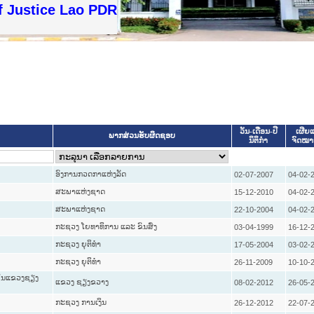
f Justice Lao PDR
ວັນ-ເດືອນ-ປີ
ເຜີຍແ
ພາກສ່ວນຮັບຜິດຊອບ
ນິຕິກໍາ
ຈົດໝ
ອົງການກວດກາແຫ່ງລັດ
02-07-2007
04-02-
ສະພາແຫ່ງຊາດ
15-12-2010
04-02-
ສະພາແຫ່ງຊາດ
22-10-2004
04-02-
ກະຊວງ ໂຍທາທິການ ແລະ ຂົນສົ່ງ
03-04-1999
16-12-
ກະຊວງ ຍຸຕິທໍາ
17-05-2004
03-02-
ກະຊວງ ຍຸຕິທໍາ
26-11-2009
10-10-
າຍໃນແຂວງຊຽງ
ແຂວງ ຊຽງຂວາງ
08-02-2012
26-05-
ກະຊວງ ການເງິນ
26-12-2012
22-07-