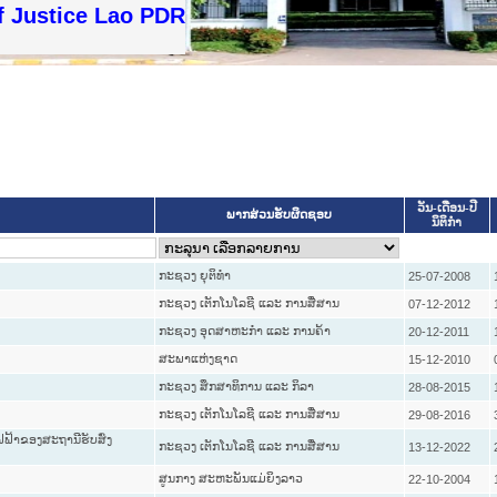
f Justice Lao PDR
ວັນ-ເດືອນ-ປີ
ພາກສ່ວນຮັບຜິດຊອບ
ນິຕິກໍາ
ກະຊວງ ຍຸຕິທໍາ
25-07-2008
ກະຊວງ ເຕັກໂນໂລຊີ ແລະ ການສື່ສານ
07-12-2012
ກະຊວງ ອຸດສາຫະກຳ ແລະ ການຄ້າ
20-12-2011
ສະພາແຫ່ງຊາດ
15-12-2010
ກະຊວງ ສຶກສາທິການ ແລະ ກິລາ
28-08-2015
ກະຊວງ ເຕັກໂນໂລຊີ ແລະ ການສື່ສານ
29-08-2016
ຟຟ້າຂອງສະຖານີຮັບສົ່ງ
ກະຊວງ ເຕັກໂນໂລຊີ ແລະ ການສື່ສານ
13-12-2022
ສູນກາງ ສະຫະພັນແມ່ຍິງລາວ
22-10-2004