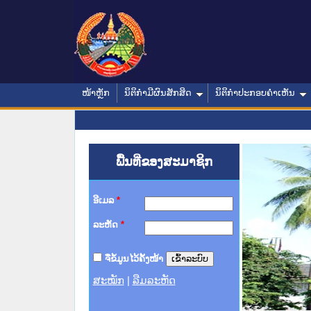
ໜ້າຫຼັກ
ນິຕິກໍາມີຜົນສັກສິດ
ນິຕິກໍາປະກອບຄໍາເຫັນ
ພື້ນທີ່ຂອງສະມາຊິກ
ອີເມລ
*
ລະຫັດ
*
ຈື່ຂໍ້ມູນໄວ້ຄັ້ງໜ້າ
ສະໝັກ
|
ລືມລະຫັດ