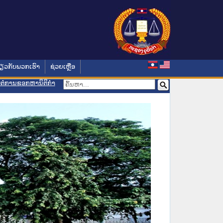
່ຽວກັບພວກເຮົາ
ຊ່ວຍເຫຼືອ
ອມຕໍ່ການຊອກຫານິຕິກຳ