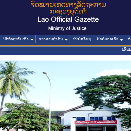
ນິຕິກໍາສະບັບເກົ່າ
ຂ່າວສານສໍາຄັນ
ເວັບໄຊອື່ນໆ
ຕິດຕໍ່ພວກເຮົາ
ກ
ເຊື່