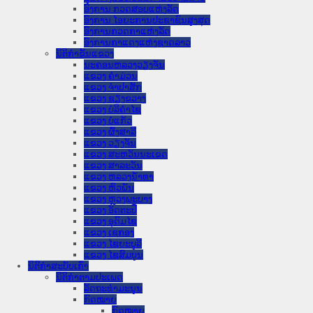
ອົງການ ກວດສອບແຫ່ງລັດ
ອົງການ ໄອຍະການປະຊາຊົນສູງສຸດ
ອົງການກວດກາແຫ່ງລັດ
ອົງການກາແດງແຫ່ງຊາດລາວ
ນິຕິກໍາຂັ້ນແຂວງ
ນະ​ຄອນ​ຫລວງວຽງຈັນ
ແຂວງ ຄໍາມ່ວນ
ແຂວງ ຈໍາປາສັກ
ແຂວງ ຊຽງຂວາງ
ແຂວງ ບໍລິຄໍາໄຊ
ແຂວງ ບໍ່ແກ້ວ
ແຂວງ ຜົ້ງສາລີ
ແຂວງ ວຽງຈັນ
ແຂວງ ສະຫວັນນະເຂດ
ແຂວງ ສາລະວັນ
ແຂວງ ຫລວງນໍ້າທາ
ແຂວງ ຫົວພັນ
ແຂວງ ຫຼວງພະບາງ
ແຂວງ ອັດຕະປື
ແຂວງ ອຸດົມໄຊ
ແຂວງ ເຊກອງ
ແຂວງ ໄຊຍະບູລີ
ແຂວງ ໄຊສົມບູນ
ນິຕິກໍາສະບັບເກົ່າ
ນິຕິກຳຕາມປະເພດ
ລັດຖະທໍາມະນູນ
ກົດໝາຍ
ກົດໝາຍ