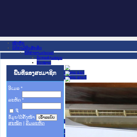
ໜ້າຫຼັກ
ນິຕິກໍາມີຜົນສັກສິດ
ນິຕິກໍາຕາມປະເພດ
ລັດຖະທໍາມະນູນ
ກົດໝາຍ
ກົດໝາຍ
ພື້ນທີ່ຂອງສະມາຊິກ
ປະມວນກົດໝາຍ ແພ່ງ
ປະມວນກົດໝາຍ ອາຍາ
ມະຕິຕົກລົງ
ລັດຖະບັນຍັດ
ອີເມລ
*
ລັດຖະດໍາລັດ
ດໍາລັດ
ລະຫັດ
*
ຄໍາສັ່ງ
ຂໍ້ຕົກລົງ
ຈື່
ຄໍາແນະນໍາ
ນິຕິກໍາຂັ້ນສູນກາງ
ຂໍ້ມູນໄວ້ຄັ້ງໜ້າ
ຫ້ອງວ່າການສໍານັກງານປະທານປະເທດ
ສະໝັກ
|
ລືມລະຫັດ
ສະພາແຫ່ງຊາດ
ຫ້ອງວ່າການສຳນັກງານນາຍົກລັດຖະມົນຕີ
ກະຊວງ ກະສິກຳ ແລະ ສິ່ງແວດລ້ອມ