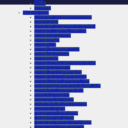
ຂໍ້ຕົກລົງ
ຄໍາແນະນໍາ
ນິຕິກຳຂັ້ນສູນກາງ
ຫ້ອງວ່າການສໍານັກງານປະທານປະເທດ
ສະພາແຫ່ງຊາດ
ຫ້ອງວ່າການສຳນັກງານນາຍົກລັດຖະມົນຕີ
ກະຊວງ ກະສິກຳ ແລະ ສິ່ງແວດລ້ອມ
ກະຊວງ ການຕ່າງປະເທດ
ກະຊວງ ການເງິນ
ກະຊວງ ຍຸຕິທໍາ
ກະຊວງ ປ້ອງກັນຄວາມສະຫງົບ
ກະຊວງ ປ້ອງກັນປະເທດ
ກະຊວງ ພາຍໃນ
ກະຊວງ ວັດທະນະທຳ ແລະ ການທ່ອງທ່ຽວ
ກະຊວງ ສາທາລະນະສຸກ
ກະຊວງ ສຶກສາທິການ ແລະ ກິລາ
ກະຊວງ ອຸດສາຫະກຳ ແລະ ການຄ້າ
ກະຊວງ ເຕັກໂນໂລຊີ ແລະ ການສື່ສານ
ກະຊວງ ແຮງງານ ແລະ ສະຫວັດດີການສັງຄົມ
ກະຊວງ ໂຍທາທິການ ແລະ ຂົນສົ່ງ
ຄະນະຈັດຕັ້ງສູນກາງພັກ
ທະນາຄານແຫ່ງ ສປປ ລາວ
ສະຫະພັນນັກຮົບເກົ່າແຫ່ງຊາດລາວ
ສານປະຊາຊົນສູງສຸດ
ສູນກາງ ສະຫະພັນແມ່ຍິງລາວ
ສູນກາງ ແນວລາວສ້າງຊາດ
ສູນກາງຊາວໜຸ່ມປະຊາຊົນປະຕິວັດລາວ
ສູນກາງສະຫະພັນກຳມະບານລາວ