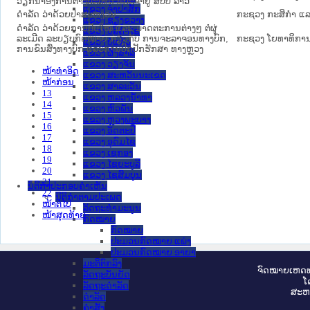
ວຽກນຳອົງການຕ່າງປະເທດ ທີ່ປະຈຳຢູ່ ສປປ ລາວ
ແຂວງ ຈໍາປາສັກ
ດຳລັດ ວ່າດ້ວຍປ່າສະຫງວນ
ກະຊວງ ກະສິກຳ ແລະ
ແຂວງ ຊຽງຂວາງ
ດຳລັດ ວ່າດ້ວຍການປັບໃໝ ແລະ ມາດຕະການຕ່າງໆ ຕໍ່ຜູ່
ແຂວງ ບໍລິຄໍາໄຊ
ລະເມີດ ລະບຽບກົດໝາຍ ກ່ຽວກັບ ການຈະລາຈອນທາງບົກ,
ກະຊວງ ໂຍທາທິການ 
ແຂວງ ບໍ່ແກ້ວ
ການຂົນສົ່ງທາງບົກ ແລະການປົກປັກຮັກສາ ທາງຫຼວງ
ແຂວງ ຜົ້ງສາລີ
ແຂວງ ວຽງຈັນ
ໜ້າທໍາອິດ
ແຂວງ ສະຫວັນນະເຂດ
ໜ້າກ່ອນ
ແຂວງ ສາລະວັນ
13
ແຂວງ ຫລວງນໍ້າທາ
14
ແຂວງ ຫົວພັນ
15
ແຂວງ ຫຼວງພະບາງ
16
ແຂວງ ອັດຕະປື
17
ແຂວງ ອຸດົມໄຊ
18
ແຂວງ ເຊກອງ
19
ແຂວງ ໄຊຍະບູລີ
20
ແຂວງ ໄຊສົມບູນ
21
ນິຕິກໍາປະກອບຄໍາເຫັນ
22
ນິຕິກໍາຕາມປະເພດ
ໜ້າຕໍ່ໄປ
ລັດຖະທໍາມະນູນ
ໜ້າສຸດທ້າຍ
ກົດໝາຍ
ກົດໝາຍ
ປະມວນກົດໝາຍ ແພ່ງ
ປະມວນກົດໝາຍ ອາຍາ
ມະຕິຕົກລົງ
ຈົດ​ໝາຍ​ເຫດ​ທ
ລັດຖະບັນຍັດ
ໂ
ລັດຖະດໍາລັດ
ສະ​ຫ
ດໍາລັດ
ຄໍາສັ່ງ