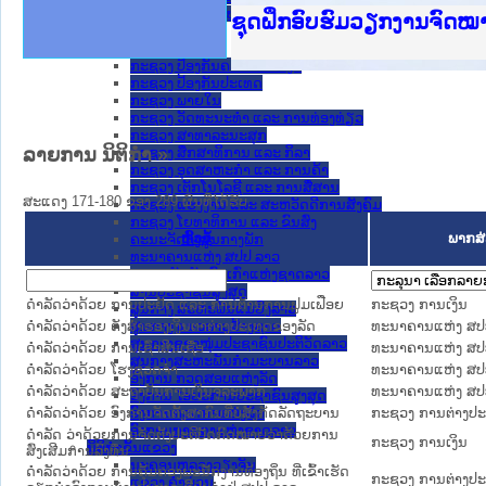
ກະຊວງ ການຕ່າງປະເທດ
Ministry of Justice Lao
ເຜີຍແຜ່ວັບໄຊຈົດໝາຍເຫດທ
ກະຊວງຍຸຕິທຳ
ຊຸດຝຶກອົບຮົມວຽກງານຈົດ
ກອງປະຊຸມທົບທວນຄືນການຈັ
ຝຶກອົບຮົມ ຜູ່ປະສານງານວ
ຝຶກອົບຮົມ ຜູ່ປະສານງານວ
ເຜີຍແຜ່ແອັບກົດໝາຍລາວ ແ
ເຜີຍແຜ່ແອັບກົດໝາຍລາວ ແ
ຍົກລະດັບວຽກງານຈົດໝາຍເ
ຊຸດຝຶກອົບຮົມວຽກງານຈົດ
ກະຊວງ ການເງິນ
ກະຊວງ ຍຸຕິທໍາ
ກະຊວງ ປ້ອງກັນຄວາມສະຫງົບ
ກະຊວງ ປ້ອງກັນປະເທດ
ກະຊວງ ພາຍໃນ
ກະຊວງ ວັດທະນະທຳ ແລະ ການທ່ອງທ່ຽວ
ກະຊວງ ສາທາລະນະສຸກ
ລາຍການ ນິຕິກໍາ
»
ກະຊວງ ສຶກສາທິການ ແລະ ກິລາ
ກະຊວງ ອຸດສາຫະກຳ ແລະ ການຄ້າ
ກະຊວງ ເຕັກໂນໂລຊີ ແລະ ການສື່ສານ
ສະແດງ 171-180 ຂອງ 289 ຜົນທີ່ໄດ້ຮັບ.
ກະຊວງ ແຮງງານ ແລະ ສະຫວັດດີການສັງຄົມ
ກະຊວງ ໂຍທາທິການ ແລະ ຂົນສົ່ງ
ຫົວຂໍ້
ພາກສ່
ຄະນະຈັດຕັ້ງສູນກາງພັກ
ທະນາຄານແຫ່ງ ສປປ ລາວ
ສະຫະພັນນັກຮົບເກົ່າແຫ່ງຊາດລາວ
ສານປະຊາຊົນສູງສຸດ
ດໍາລັດວ່າດ້ວຍ ການປະຢັດ ແລະ ການຕ້ານການຟູມເຟືອຍ
ກະຊວງ ການເງິນ
ສູນກາງ ສະຫະພັນແມ່ຍິງລາວ
ດຳລັດວ່າດ້ວຍ ຄັງສຳຮອງເງິນຕາຕ່າງປະເທດຂອງລັດ
ທະນາຄານແຫ່ງ ສປ
ສູນກາງ ແນວລາວສ້າງຊາດ
ສູນກາງຊາວໜຸ່ມປະຊາຊົນປະຕິວັດລາວ
ດຳລັດວ່າດ້ວຍ ການເຊົ່າສິນເຊື່ອ
ທະນາຄານແຫ່ງ ສປ
ສູນກາງສະຫະພັນກຳມະບານລາວ
ດຳລັດວ່າດ້ວຍ ໂຮງຊວດຈຳ
ທະນາຄານແຫ່ງ ສປ
ອົງການ ກວດສອບແຫ່ງລັດ
ດໍາລັດວ່າດ້ວຍ ສະຖາບັນການເງິນຈຸລະພາກ
ທະນາຄານແຫ່ງ ສປ
ອົງການ ໄອຍະການປະຊາຊົນສູງສຸດ
ດຳລັດວ່າດ້ວຍ ອົງການຈັດຕັ້ງສາກົນທີ່ບໍ່ສັງກັດລັດຖະບານ
ກະຊວງ ການຕ່າງປ
ອົງການກວດກາແຫ່ງລັດ
ອົງການກາແດງແຫ່ງຊາດລາວ
ດຳລັດ ວ່າດ້ວຍການຈັດຕັ້ງປະຕິບັດກົດໝາຍວ່າດ້ວຍການ
ກະຊວງ ການເງິນ
ນິຕິກໍາຂັ້ນແຂວງ
ສົ່ງເສີມການລົງທຶນ
ນະ​ຄອນ​ຫລວງວຽງຈັນ
ດຳລັດວ່າດ້ວຍ ການຄຸ້ມຄອງພະນັກງານທ້ອງຖິ່ນ ທີ່ເຂົ້າເຮັດ
ກະຊວງ ການຕ່າງປ
ແຂວງ ຄໍາມ່ວນ