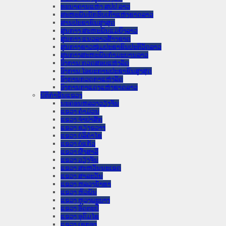
ທະນາຄານແຫ່ງ ສປປ ລາວ
ສະຫະພັນນັກຮົບເກົ່າແຫ່ງຊາດລາວ
ສານປະຊາຊົນສູງສຸດ
ສູນກາງ ສະຫະພັນແມ່ຍິງລາວ
ສູນກາງ ແນວລາວສ້າງຊາດ
ສູນກາງຊາວໜຸ່ມປະຊາຊົນປະຕິວັດລາວ
ສູນກາງສະຫະພັນກຳມະບານລາວ
ອົງການ ກວດສອບແຫ່ງລັດ
ອົງການ ໄອຍະການປະຊາຊົນສູງສຸດ
ອົງການກວດກາແຫ່ງລັດ
ອົງການກາແດງແຫ່ງຊາດລາວ
ນິຕິກໍາຂັ້ນແຂວງ
ນະ​ຄອນ​ຫລວງວຽງຈັນ
ແຂວງ ຄໍາມ່ວນ
ແຂວງ ຈໍາປາສັກ
ແຂວງ ຊຽງຂວາງ
ແຂວງ ບໍລິຄໍາໄຊ
ແຂວງ ບໍ່ແກ້ວ
ແຂວງ ຜົ້ງສາລີ
ແຂວງ ວຽງຈັນ
ແຂວງ ສະຫວັນນະເຂດ
ແຂວງ ສາລະວັນ
ແຂວງ ຫລວງນໍ້າທາ
ແຂວງ ຫົວພັນ
ແຂວງ ຫຼວງພະບາງ
ແຂວງ ອັດຕະປື
ແຂວງ ອຸດົມໄຊ
ແຂວງ ເຊກອງ