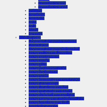
ປະມວນກົດໝາຍ ແພ່ງ
ປະມວນກົດໝາຍ ອາຍາ
ມະຕິຕົກລົງ
ລັດຖະບັນຍັດ
ລັດຖະດໍາລັດ
ດໍາລັດ
ຄໍາສັ່ງ
ຂໍ້ຕົກລົງ
ຄໍາແນະນໍາ
ນິຕິກໍາຂັ້ນສູນກາງ
ຫ້ອງວ່າການສໍານັກງານປະທານປະເທດ
ສະພາແຫ່ງຊາດ
ຫ້ອງວ່າການສຳນັກງານນາຍົກລັດຖະມົນຕີ
ກະຊວງ ກະສິກຳ ແລະ ສິ່ງແວດລ້ອມ
ກະຊວງ ການຕ່າງປະເທດ
ກະຊວງ ການເງິນ
ກະຊວງ ຍຸຕິທໍາ
ກະຊວງ ປ້ອງກັນຄວາມສະຫງົບ
ກະຊວງ ປ້ອງກັນປະເທດ
ກະຊວງ ພາຍໃນ
ກະຊວງ ວັດທະນະທຳ ແລະ ການທ່ອງທ່ຽວ
ກະຊວງ ສາທາລະນະສຸກ
ກະຊວງ ສຶກສາທິການ ແລະ ກິລາ
ກະຊວງ ອຸດສາຫະກຳ ແລະ ການຄ້າ
ກະຊວງ ເຕັກໂນໂລຊີ ແລະ ການສື່ສານ
ກະຊວງ ແຮງງານ ແລະ ສະຫວັດດີການສັງຄົມ
ກະຊວງ ໂຍທາທິການ ແລະ ຂົນສົ່ງ
ຄະນະຈັດຕັ້ງສູນກາງພັກ