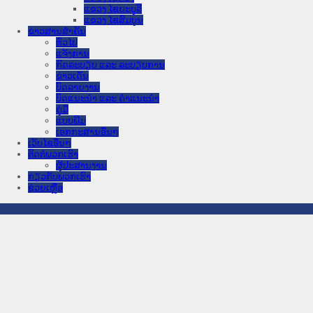
ແຂວງ ໄຊຍະບູລີ
ແຂວງ ໄຊສົມບູນ
ຂ່າວສານສໍາຄັນ
​ທົ່ວ​ໄປ
ແຈ້ງການ
ກົດລະບຽບ ແລະ ລະບຽບການ
ຂ່າວເດັ່ນ
ບົດລາຍງານ
ບົດແນະນໍາ ແລະ ຄໍາແນະນໍາ
ຄູ່ມື
ແບບພີມ
ເອກກະສານອື່ນໆ
ເວັບໄຊອື່ນໆ
ຕິດຕໍ່ພວກເຮົາ
ຜູ້ປະສານງານ
ກ່ຽວກັບພວກເຮົາ
ຊ່ວຍເຫຼືອ