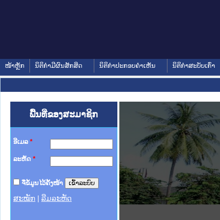
ໜ້າຫຼັກ
ນິຕິກໍາມີຜົນສັກສິດ
ນິຕິກໍາປະກອບຄໍາເຫັນ
ນິຕິກໍາສະບັບເກົ່າ
ພື້ນທີ່ຂອງສະມາຊິກ
ອີເມລ
*
ລະຫັດ
*
ຈື່ຂໍ້ມູນໄວ້ຄັ້ງໜ້າ
ສະໝັກ
|
ລືມລະຫັດ