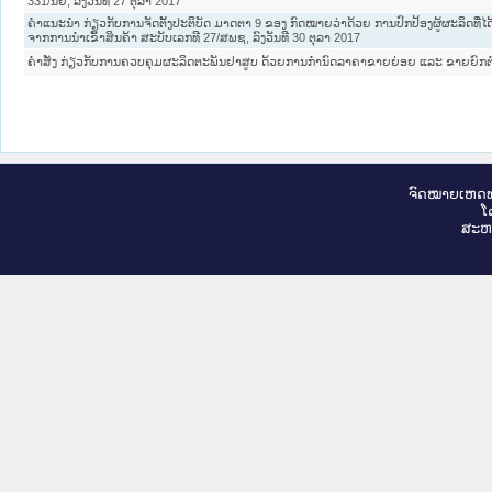
331/ນຍ, ລົງວັນທີ 27 ຕຸລາ 2017
ຄຳແນະນຳ ກ່ຽວກັບການຈັດຕັ້ງປະຕິບັດ ມາດຕາ 9 ຂອງ ກົດໝາຍວ່າດ້ວຍ ການປົກປ້ອງຜູ້ຜະລິດທີ່ໄດ
ຈາກການນຳເຂົ້າສິນຄ້າ ສະບັບເລກທີ 27/ສພຊ, ລົງວັນທີ 30 ຕຸລາ 2017
ຄຳສັ່ງ ກ່ຽວກັບການຄວບຄຸມຜະລິດຕະພັນຢາສູບ ດ້ວຍການກຳນົດລາຄາຂາຍຍ່ອຍ ແລະ ຂາຍຍົກຕ
ຈົດ​ໝາຍ​ເຫດ​ທ
ໂ
ສະ​ຫ