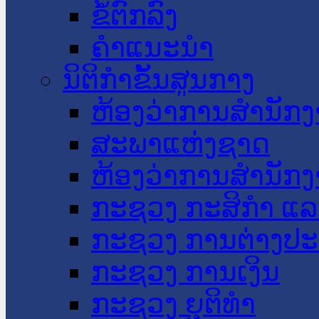
ຂໍ້ຕົກລົງ
ຄໍາແນະນໍາ
ນິຕິກໍາຂັ້ນສູນກາງ
ຫ້ອງວ່າການສໍານັ
ສະພາແຫ່ງຊາດ
ຫ້ອງວ່າການສຳນັກງ
ກະຊວງ ກະສິກຳ ແລະ
ກະຊວງ ການຕ່າງປ
ກະຊວງ ການເງິນ
ກະຊວງ ຍຸຕິທໍາ