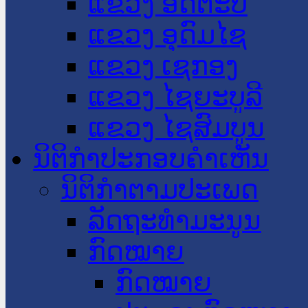
ແຂວງ ອັດຕະປື
ແຂວງ ອຸດົມໄຊ
ແຂວງ ເຊກອງ
ແຂວງ ໄຊຍະບູລີ
ແຂວງ ໄຊສົມບູນ
ນິຕິກໍາປະກອບຄໍາເຫັນ
ນິຕິກໍາຕາມປະເພດ
ລັດຖະທໍາມະນູນ
ກົດໝາຍ
ກົດໝາຍ