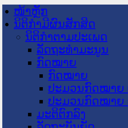
ໜ້າຫຼັກ
ນິຕິກໍາມີຜົນສັກສິດ
ນິຕິກໍາຕາມປະເພດ
ລັດຖະທໍາມະນູນ
ກົດໝາຍ
ກົດໝາຍ
ປະມວນກົດໝາຍ 
ປະມວນກົດໝາຍ 
ມະຕິຕົກລົງ
ລັດຖະບັນຍັດ