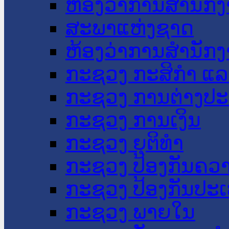
ຫ້ອງວ່າການສໍານັ
ສະພາແຫ່ງຊາດ
ຫ້ອງວ່າການສຳນັກງ
ກະຊວງ ກະສິກຳ ແລະ
ກະຊວງ ການຕ່າງປ
ກະຊວງ ການເງິນ
ກະຊວງ ຍຸຕິທໍາ
ກະຊວງ ປ້ອງກັນຄວ
ກະຊວງ ປ້ອງກັນປະ
ກະຊວງ ພາຍໃນ