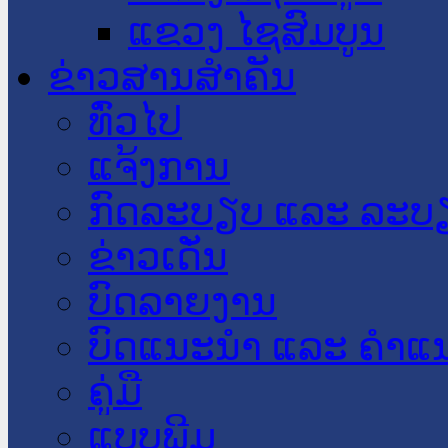
ແຂວງ ໄຊສົມບູນ
ຂ່າວສານສໍາຄັນ
​ທົ່ວ​ໄປ
ແຈ້ງການ
ກົດລະບຽບ ແລະ ລະບ
ຂ່າວເດັ່ນ
ບົດລາຍງານ
ບົດແນະນໍາ ແລະ ຄໍາແ
ຄູ່ມື
ແບບພີມ