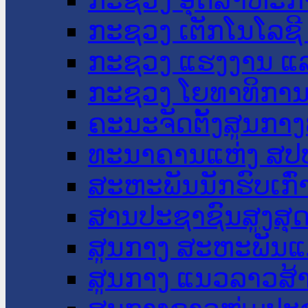
ກະຊວງ ເຕັກໂນໂລຊີ
ກະຊວງ ແຮງງານ ແລ
ກະຊວງ ໂຍທາທິການ 
ຄະນະຈັດຕັ້ງສູນກາງ
ທະນາຄານແຫ່ງ ສປ
ສະຫະພັນນັກຮົບເກົ
ສານປະຊາຊົນສູງສຸ
ສູນກາງ ສະຫະພັນແ
ສູນກາງ ແນວລາວສ້