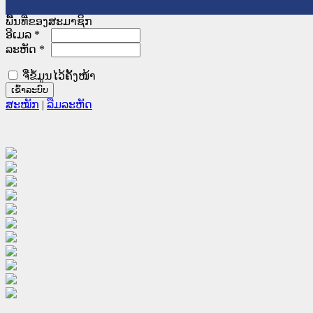
ພື້ນທີ່ຂອງສະມາຊິກ
ອີເມລ
*
ລະຫັດ
*
ຈື່ຂໍ້ມູນໄວ້ຄັ້ງໜ້າ
ສະໝັກ
|
ລືມລະຫັດ