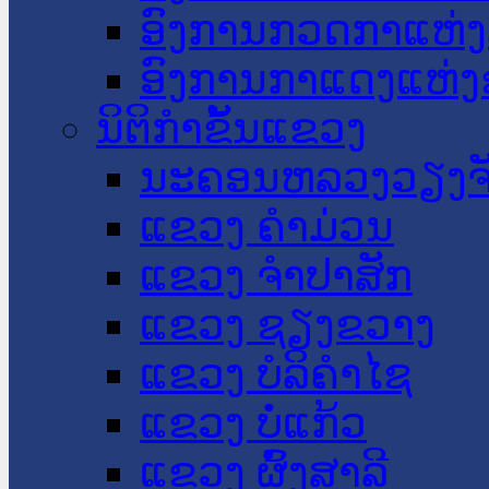
ອົງການກວດກາແຫ່ງ
ອົງການກາແດງແຫ່
ນິຕິກໍາຂັ້ນແຂວງ
ນະ​ຄອນ​ຫລວງວຽງຈ
ແຂວງ ຄໍາມ່ວນ
ແຂວງ ຈໍາປາສັກ
ແຂວງ ຊຽງຂວາງ
ແຂວງ ບໍລິຄໍາໄຊ
ແຂວງ ບໍ່ແກ້ວ
ແຂວງ ຜົ້ງສາລີ