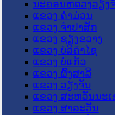
ນະ​ຄອນ​ຫລວງວຽງຈ
ແຂວງ ຄໍາມ່ວນ
ແຂວງ ຈໍາປາສັກ
ແຂວງ ຊຽງຂວາງ
ແຂວງ ບໍລິຄໍາໄຊ
ແຂວງ ບໍ່ແກ້ວ
ແຂວງ ຜົ້ງສາລີ
ແຂວງ ວຽງຈັນ
ແຂວງ ສະຫວັນນະເ
ແຂວງ ສາລະວັນ