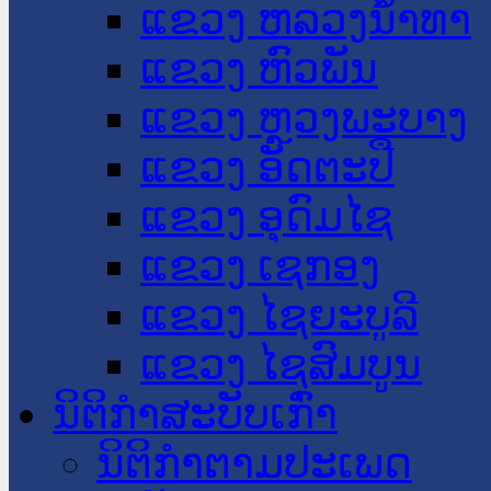
ແຂວງ ຫລວງນໍ້າທາ
ແຂວງ ຫົວພັນ
ແຂວງ ຫຼວງພະບາງ
ແຂວງ ອັດຕະປື
ແຂວງ ອຸດົມໄຊ
ແຂວງ ເຊກອງ
ແຂວງ ໄຊຍະບູລີ
ແຂວງ ໄຊສົມບູນ
ນິຕິກໍາສະບັບເກົ່າ
ນິຕິກຳຕາມປະເພດ