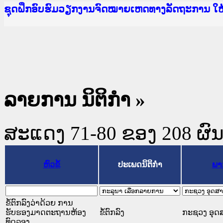
Ministry of Justice Lao PDR
ເຜີຍແຜ່ວັບໄຊຈົດໝາຍເຫດທາງລັດຖະການ ແລະ ແອັບກ
ກະຊວງຍຸຕິທຳ
ຊຸດຝຶກອົບຮົມວຽກງານຈົດໝາຍເຫດທາງລັດຖະການ ໃ
ກອງປະຊຸມທົບທວນຄືນການຈັດຕັ້ງປະຕິບັດວຽກງານຈ
ຝຶກອົບຮົມ ຜູ່ປະສານງານວຽກງານຈົດໝາຍເຫດທາງລັ
ຝຶກອົບຮົມ ຜູ່ປະສານງານວຽກງານຈົດໝາຍເຫດທາງລັດ
ເຜີຍແຜ່ແອັບກົດໝາຍລາວ ແລະ ເວັບໄຊຈົດໝາຍເຫດທ
ເຜີຍແຜ່ແອັບກົດໝາຍລາວ ແລະ ເວັບໄຊຈົດໝາຍເຫດທາ
ຍົກລະດັບວຽກງານຈົດໝາຍເຫດທາງລັດຖະການໃຫ້ຜູ້
ຊຸດຝຶກອົບຮົມວຽກງານຈົດໝາຍເຫດທາງລັດຖະການ ໃ
ລາຍການ ນິຕິກໍາ »
ສະແດງ 71-80 ຂອງ 208 ຜົນທີ
ຫົວຂໍ້
ປະເພດນິຕິກຳ
ພາ
ຂໍ້ຕົກລົງວ່າດ້ວຍ ການ
ຮັບຮອງມາດຕະຖານຫ້ອງ
ຂໍ້ຕົກລົງ
ກະຊວງ ອຸດ
ທົດລອງ