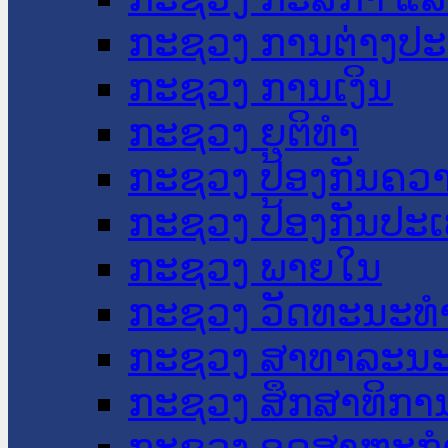
ກະຊວງ ການຕ່າງປ
ກະຊວງ ການເງິນ
ກະຊວງ ຍຸຕິທໍາ
ກະຊວງ ປ້ອງກັນຄວ
ກະຊວງ ປ້ອງກັນປະ
ກະຊວງ ພາຍໃນ
ກະຊວງ ວັດທະນະທຳ
ກະຊວງ ສາທາລະນະ
ກະຊວງ ສຶກສາທິການ
ກະຊວງ ອຸດສາຫະກຳ