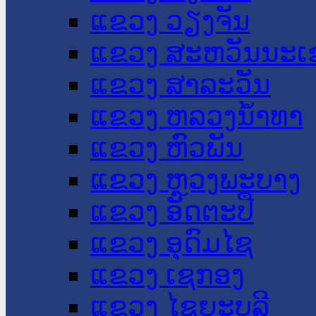
ແຂວງ ວຽງຈັນ
ແຂວງ ສະຫວັນນະເ
ແຂວງ ສາລະວັນ
ແຂວງ ຫລວງນໍ້າທາ
ແຂວງ ຫົວພັນ
ແຂວງ ຫຼວງພະບາງ
ແຂວງ ອັດຕະປື
ແຂວງ ອຸດົມໄຊ
ແຂວງ ເຊກອງ
ແຂວງ ໄຊຍະບູລີ