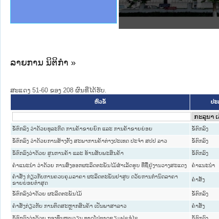
ງລັດຖະການໃຫ້ຜູ້ປະສານງານ
ງປະຕິບັດວຽກງານຈົດໝາຍເຫດ
ານຈົດໝາຍເຫດທາງລັດຖະການ
ານຈົດໝາຍເຫດທາງລັດຖະການ
ະ ເວັບໄຊຈົດໝາຍເຫດທາງ
ະ ເວັບໄຊຈົດໝາຍເຫດທາງ
ເຫດທາງລັດຖະການ ໃຫ້ຜູ້
ເຫດທາງລັດຖະການ ໃຫ້ຜູ້
ານສັນຕິບານປະຊາຊົນ
ຄານຕຳຫຼວດປະຊາຊົນ
າຊົນ ພາກເໜືອ
ຊາຊົນ ພາກກາງ
າກເໜືອ
າກກາງ
ະການ
າກໃຕ້
ລາຍການ ນິຕິກໍາ »
ສະແດງ 51-60 ຂອງ 208 ຜົນທີ່ໄດ້ຮັບ.
ປະເ
ຫົວຂໍ້
ຂໍ້ຕົກລົງ ວ່າດ້ວຍທຸລະກິດ ການຄ້າຂາຍຍົກ ແລະ ການຄ້າຂາຍຍ່ອຍ
ຂໍ້ຕົກລົງ
ຂໍ້ຕົກລົງ ວ່າດ້ວຍການສ້າງຕັ້ງ ສະພາການຄ້າຕ່າງປະເທດ ປະຈຳ ສປປ ລາວ
ຂໍ້ຕົກລົງ
ຂໍ້ຕົກລົງວ່າດ້ວຍ ສູນການຄ້າ ແລະ ຮ້ານສັບພະສິນຄ້າ
ຂໍ້ຕົກລົງ
ຄຳແນະນຳ ວ່າດ້ວຍ ການສົ່ງອອກຜະລິດຕະພັນໄມ້ສຳເລັດຮູບ ທີ່ຊື້ຢູ່ງານວາງສະແດງ
ຄໍາແນະນໍາ
ຄຳສັ່ງ ກ່ຽວກັບການຄວບຄຸມລາຄາ ຜະລິດຕະພັນຢາສູບ ດວ້ຍການກຳນົດລາຄາ
ຄໍາສັ່ງ
ຂາຍຍ່ອຍຕ່ຳສຸດ
ຂໍ້ຕົກລົງວ່າດ້ວຍ ຜະລິດຕະພັນໄມ້
ຂໍ້ຕົກລົງ
ຄຳສັ່ງກ່ຽວກັບ ການຕິດສະຫຼາກສິນຄ້າ ເປັນພາສາລາວ
ຄໍາສັ່ງ
ຂໍ້ຕົກລົງວ່າດ້ວຍ ກອງທຶນໝູນວຽນ ທາດໂປຕາດຊຽມຟຣູອໍໄຣ
ຂໍ້ຕົກລົງ