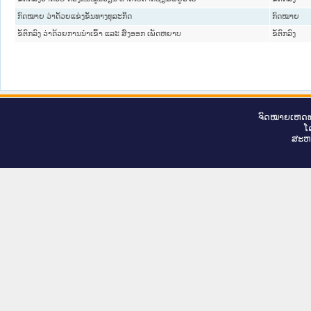
ກົດໝາຍ ວ່າດ້ວຍແຂ່ງຂັນທາງທຸລະກິດ
ກົດໝາຍ
ຂໍ້ຕົກລົງ ວ່າດ້ວຍການນຳເຂົ້າ ແລະ ສົ່ງອອກ ເພັດຫຍາບ
ຂໍ້ຕົກລົງ
ຈົດ​ໝາຍ​ເຫດ​ທ
ໂ
ສະ​ຫ