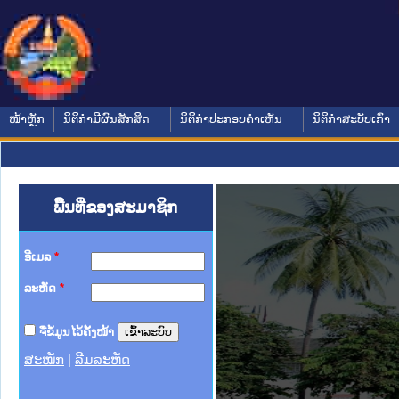
ໜ້າຫຼັກ
ນິຕິກໍາມີຜົນສັກສິດ
ນິຕິກໍາປະກອບຄໍາເຫັນ
ນິຕິກໍາສະບັບເກົ່າ
ພື້ນທີ່ຂອງສະມາຊິກ
ອີເມລ
*
ລະຫັດ
*
ຈື່ຂໍ້ມູນໄວ້ຄັ້ງໜ້າ
ສະໝັກ
|
ລືມລະຫັດ