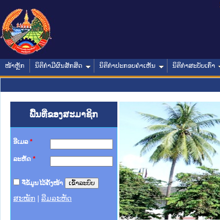
ໜ້າຫຼັກ
ນິຕິກໍາມີຜົນສັກສິດ
ນິຕິກໍາປະກອບຄໍາເຫັນ
ນິຕິກໍາສະບັບເກົ່າ
ພື້ນທີ່ຂອງສະມາຊິກ
ອີເມລ
*
ລະຫັດ
*
ຈື່ຂໍ້ມູນໄວ້ຄັ້ງໜ້າ
ສະໝັກ
|
ລືມລະຫັດ