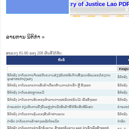
ງລັດຖະການໃຫ້ຜູ້ປະສານງານ
ງປະຕິບັດວຽກງານຈົດໝາຍເຫດ
ານຈົດໝາຍເຫດທາງລັດຖະການ
ານຈົດໝາຍເຫດທາງລັດຖະການ
ະ ເວັບໄຊຈົດໝາຍເຫດທາງ
ະ ເວັບໄຊຈົດໝາຍເຫດທາງ
ເຫດທາງລັດຖະການ ໃຫ້ຜູ້
ເຫດທາງລັດຖະການ ໃຫ້ຜູ້
Ministry of Justice Lao PDR
ານສັນຕິບານປະຊາຊົນ
ຄານຕຳຫຼວດປະຊາຊົນ
າຊົນ ພາກເໜືອ
ຊາຊົນ ພາກກາງ
າກເໜືອ
າກກາງ
ະການ
າກໃຕ້
ລາຍການ ນິຕິກໍາ »
ສະແດງ 81-90 ຂອງ 208 ຜົນທີ່ໄດ້ຮັບ.
ຫົວຂໍ້
ຂໍ້ຕົກລົງ ວ່າດ້ວຍການຈັດລະດັບຄວາມສ່ຽງຜົນກະທົບດ້ານສິ່ງແວດລ້ອມຂອງໂຮງງານ
ຂໍ້ຕົກລົງ
ອຸດສາຫະກຳປຸງແຕ່ງ
ຂໍ້ຕົກລົງ ວ່າດ້ວຍລາຍການສິນຄ້າເກືອດຫ້າມການນໍາເຂົ້າ ຫຼື ສົ່ງອອກ
ຂໍ້ຕົກລົງ
ຂໍ້ຕົກລົງ ວ່າດ້ວຍສະຫຼາກເຄມີ
ຂໍ້ຕົກລົງ
ຂໍ້ຕົກລົງ ວ່າດ້ວຍການຮັບຮອງເອົາລາຍການຜະລິດຕະພັນໄມ້ ເພື່ອສົ່ງອອກ
ຂໍ້ຕົກລົງ
ຄໍາແນະນໍາ ກ່ຽວກັບການຢັ້ງຢືນແຫຼ່ງກໍາເນີດສິນຄ້າທີ່ໄດ້ຮັບສິດທິພິເສດ
ຄໍາແນະນ
ຂໍ້ຕົກລົງ ວ່າດ້ວຍການຄຸ້ມຄອງສິນຄ້າຜ່ານແດນ
ຂໍ້ຕົກລົງ
ດຳລັດ ວ່າດ້ວຍການຄ້າທາງເອເລັກໂຕຣນິກ
ດໍາລັດ
ຂໍ້ຕົກລົງ ວ່າດ້ວຍການນໍາເຂົ້າຊົ່ວຄາວ, ສົ່ງອອກຊົ່ວຄາວ ແລະ ນໍາເຂົ້າເພື່ອສົ່ງອອກຕໍ່