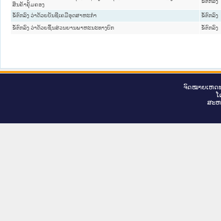
ຂໍ້ຕົກລົງ
ສິນຄ້າຄຸ້ມຄອງ
ຂໍ້ຕົກລົງ ວ່າດ້ວຍບັນຊີເຄມີອຸດສາຫະກໍາ
ຂໍ້ຕົກລົງ
ຂໍ້ຕົກລົງ ວ່າດ້ວຍຊິ້ນສ່ວນຍານພາຫະນະທາງບົກ
ຂໍ້ຕົກລົງ
ຈົດ​ໝາຍ​ເຫດ​ທ
ໂ
ສະ​ຫ