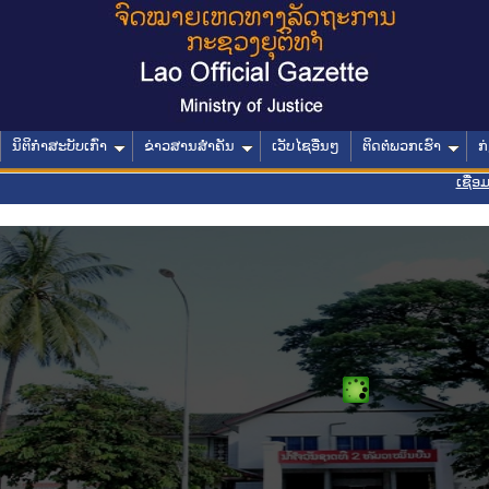
ນິຕິກໍາສະບັບເກົ່າ
ຂ່າວສານສໍາຄັນ
ເວັບໄຊອື່ນໆ
ຕິດຕໍ່ພວກເຮົາ
ກ
ເຊື່