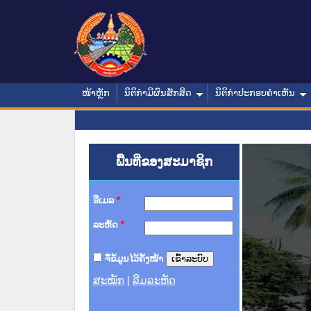
ໜ້າຫຼັກ
ນິຕິກໍາມີຜົນສັກສິດ
ນິຕິກໍາປະກອບຄໍາເຫັນ
ພື້ນທີ່ຂອງສະມາຊິກ
ອີເມລ
*
ລະຫັດ
*
ຈື່ຂໍ້ມູນໄວ້ຄັ້ງໜ້າ
ສະໝັກ
|
ລືມລະຫັດ