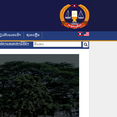
່ຽວກັບພວກເຮົາ
ຊ່ວຍເຫຼືອ
ອມຕໍ່ການຊອກຫານິຕິກຳ