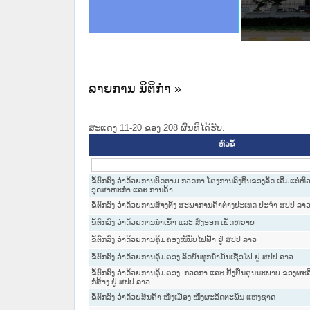
ດໝາຍເຫດທາງລັດຖະການໃຫ້ຜູ້ປະສານງານ
ນການຈັດຕັ້ງປະຕິບັດວຽກງານຈົດໝາຍເຫດ
ສານງານວຽກງານຈົດໝາຍເຫດທາງລັດຖະການ
ສານງານວຽກງານຈົດໝາຍເຫດທາງລັດຖະການ
ດໝາຍລາວ ແລະ ເວັບໄຊຈົດໝາຍເຫດທາງ
ດໝາຍລາວ ແລະ ເວັບໄຊຈົດໝາຍເຫດທາງ
ກງານຈົດໝາຍເຫດທາງລັດຖະການ ໃຫ້ຜູ້
ກງານຈົດໝາຍເຫດທາງລັດຖະການ ໃຫ້ຜູ້
ທີ່ ວິທະຍາຄານສັນຕິບານປະຊາຊົນ
ທີ່ ວິທະຍາຄານຕຳຫຼວດປະຊາຊົນ
ານສະພາປະຊາຊົນ ພາກເໜືອ
ງານສະພາປະຊາຊົນ ພາກກາງ
ຂັ້ນແຂວງພາກເໜືອ
ສຳລັບ ພາກກາງ
ທາງລັດຖະການ
ສຳລັບ ພາກໃຕ້
ລາຍການ ນິຕິກໍາ »
ສະແດງ 11-20 ຂອງ 208 ຜົນທີ່ໄດ້ຮັບ.
ຫົວຂໍ້
ຂໍ້ຕົກລົງ ວ່າດ້ວຍການຕິດຕາມ ກວດກາ ໂຄງການລົງທຶນຂອງລັດ ເລີ່ມແຕ່
ອຸດສາຫະກຳ ແລະ ການຄ້າ
ຂໍ້ຕົກລົງ ວ່າດ້ວຍການສ້າງຕັ້ງ ສະພາການຄ້າຕ່າງປະເທດ ປະຈຳ ສປປ ລາ
ຂໍ້ຕົກລົງ ວ່າດ້ວຍການນຳເຂົ້າ ແລະ ສົ່ງອອກ ເພັດຫຍາບ
ຂໍ້ຕົກລົງ ວ່າດ້ວຍການຄຸ້ມຄອງໝໍ້ນັບໄຟຟ້າ ຢູ່ ສປປ ລາວ
ຂໍ້ຕົກລົງ ວ່າດ້ວຍການຄຸ້ມຄອງ ລົດບັນທຸກນ້ຳມັນເຊື້ອໄຟ ຢູ່ ສປປ ລາວ
ຂໍ້ຕົກລົງ ວ່າດ້ວຍການຄຸ້ມຄອງ, ກວດກາ ແລະ ຢັ້ງຢືນຄຸນນະພາບ ຂອງຜະ
ກໍ່ສ້າງ ຢູ່ ສປປ ລາວ
ຂໍ້ຕົກລົງ ວ່າດ້ວຍສິນຄ້າ ໜຶ່ງເມືອງ ໜຶ່ງຜະລິດຕະພັນ ແຫ່ງຊາດ