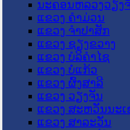
ນະ​ຄອນ​ຫລວງວຽງຈ
ແຂວງ ຄໍາມ່ວນ
ແຂວງ ຈໍາປາສັກ
ແຂວງ ຊຽງຂວາງ
ແຂວງ ບໍລິຄໍາໄຊ
ແຂວງ ບໍ່ແກ້ວ
ແຂວງ ຜົ້ງສາລີ
ແຂວງ ວຽງຈັນ
ແຂວງ ສະຫວັນນະເ
ແຂວງ ສາລະວັນ