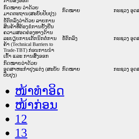
ການສົ່ງອອກ
ກົດໝາຍ ວ່າດ້ວຍ
ກົດໝາຍ
ກະຊວງ ອຸດ
ມາດຕະຖານ(ສະບັບປັບປຸງ)
ຂໍ້ຕົກລົງວ່າດ້ວຍ ລາຍການ
ສິນຄ້າທີ່ຕ້ອງຂໍການຢັ້ງຢືນ
ຄວາມສອດຄ່ອງທາງດ້ານ
ລະບຽບການເຕັກນິກຕໍ່ການ
ຂໍ້ຕົກລົງ
ກະຊວງ ອຸດ
ຄ້າ (Technical Barriers to
Trade-TBT) ກ່ອນການນຳ
ເຂົ້າ ແລະ ການສົ່ງອອກ
ກົດໝາຍວ່າດ້ວຍ
ອຸດສາຫະກຳປຸງແຕ່ງ (ສະບັບ
ກົດໝາຍ
ກະຊວງ ອຸດ
ປັບປຸງ)
ໜ້າທໍາອິດ
ໜ້າກ່ອນ
12
13