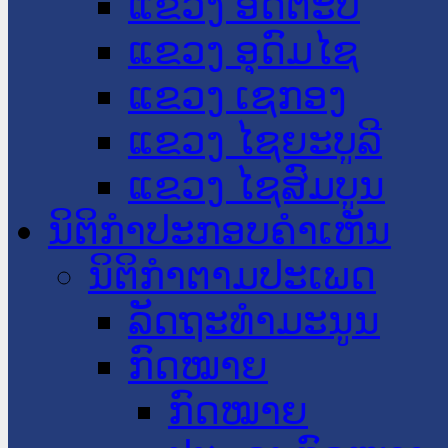
ແຂວງ ອັດຕະປື
ແຂວງ ອຸດົມໄຊ
ແຂວງ ເຊກອງ
ແຂວງ ໄຊຍະບູລີ
ແຂວງ ໄຊສົມບູນ
ນິຕິກໍາປະກອບຄໍາເຫັນ
ນິຕິກໍາຕາມປະເພດ
ລັດຖະທໍາມະນູນ
ກົດໝາຍ
ກົດໝາຍ