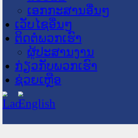
ເອກກະສານອື່ນໆ
ເວັບໄຊອື່ນໆ
ຕິດຕໍ່ພວກເຮົາ
ຜູ້ປະສານງານ
ກ່ຽວກັບພວກເຮົາ
ຊ່ວຍເຫຼືອ