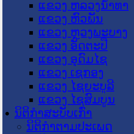
ແຂວງ ຫລວງນໍ້າທາ
ແຂວງ ຫົວພັນ
ແຂວງ ຫຼວງພະບາງ
ແຂວງ ອັດຕະປື
ແຂວງ ອຸດົມໄຊ
ແຂວງ ເຊກອງ
ແຂວງ ໄຊຍະບູລີ
ແຂວງ ໄຊສົມບູນ
ນິຕິກໍາສະບັບເກົ່າ
ນິຕິກຳຕາມປະເພດ