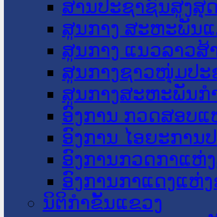
ສານປະຊາຊົນສູງສຸ
ສູນກາງ ສະຫະພັນແ
ສູນກາງ ແນວລາວສ້
ສູນກາງຊາວໜຸ່ມປະ
ສູນກາງສະຫະພັນກ
ອົງການ ກວດສອບແຫ
ອົງການ ໄອຍະການປ
ອົງການກວດກາແຫ່ງ
ອົງການກາແດງແຫ່
ນິຕິກໍາຂັ້ນແຂວງ