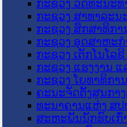
ກະຊວງ ວັດທະນະທຳ
ກະຊວງ ສາທາລະນະ
ກະຊວງ ສຶກສາທິການ
ກະຊວງ ອຸດສາຫະກຳ
ກະຊວງ ເຕັກໂນໂລຊີ
ກະຊວງ ແຮງງານ ແລ
ກະຊວງ ໂຍທາທິການ 
ຄະນະຈັດຕັ້ງສູນກາງ
ທະນາຄານແຫ່ງ ສປ
ສະຫະພັນນັກຮົບເກົ