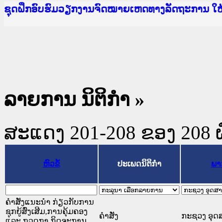
Ministry of Justice Lao PDR
ເຜີຍແຜ່ວັບໄຊຈົດໝາຍເຫດທາງລັດຖະການ ແລະ ແອັບກ
ກະຊວງຍຸຕິທຳ
ຊຸດຝຶກອົບຮົມວຽກງານຈົດໝາຍເຫດທາງລັດຖະການ ໃ
ກອງປະຊຸມທົບທວນຄືນການຈັດຕັ້ງປະຕິບັດວຽກງານຈ
ຝຶກອົບຮົມ ຜູ່ປະສານງານວຽກງານຈົດໝາຍເຫດທາງລັ
ຝຶກອົບຮົມ ຜູ່ປະສານງານວຽກງານຈົດໝາຍເຫດທາງລັດ
ເຜີຍແຜ່ແອັບກົດໝາຍລາວ ແລະ ເວັບໄຊຈົດໝາຍເຫດທ
ເຜີຍແຜ່ແອັບກົດໝາຍລາວ ແລະ ເວັບໄຊຈົດໝາຍເຫດທາ
ຍົກລະດັບວຽກງານຈົດໝາຍເຫດທາງລັດຖະການໃຫ້ຜູ້
ຊຸດຝຶກອົບຮົມວຽກງານຈົດໝາຍເຫດທາງລັດຖະການ ໃ
ລາຍການ ນິຕິກໍາ »
ສະແດງ 201-208 ຂອງ 208 ຜົນ
ຫົວຂໍ້
ປະເພດນິຕິກຳ
ພາ
ຄຳສັ່ງແນະນຳ ກ່ຽວກັບການ
ຊຸກຍູ້ສົ່ງເສີມ,ການຄຸ້ມຄອງ
ຄໍາສັ່ງ
ກະຊວງ ອຸດ
ແລະ ກວດກາ ກິດຈະການ