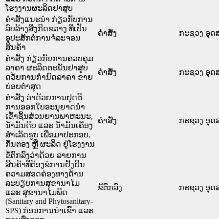
ໂຮງງານຜະລິດຢາສູບ
ຄຳສັ່ງແນະນຳ ກ່ຽວກັບການ
ລົບລ້າງສິ່ງກີດຂວາງ ທີ່ເປັນ
ຄໍາສັ່ງ
ກະຊວງ ອຸດ
ອຸປະສັກຕໍ່ການຈໍລະຈອນ
ສິນຄ້າ
ຄຳສັ່ງ ກ່ຽວກັບການຄວບຄຸມ
ລາຄາ ຜະລິດຕະພັນຢາສູບ
ຄໍາສັ່ງ
ກະຊວງ ອຸດ
ດວ້ຍການກຳນົດລາຄາ ຂາຍ
ຍ່ອຍຕ່ຳສຸດ
ຄຳສັ່ງ ວ່າດ້ວຍການຢຸດຕິ
ການອອກໃບອະນຸຍາດນຳ
ເຂົ້າຊິ້ນສ່ວນຍານພາຫະນະ,
ຄໍາສັ່ງ
ກະຊວງ ອຸດ
ນ້ຳມັນດິບ ແລະ ນ້ຳມັນເຄື່ອງ
ສຳເລັດຮູບ ເພື່ອມາປະກອບ,
ກັ່ນຕອງ ຫຼື ຜະລິດ ຢູ່ໂຮງງານ
ຂໍ້ຕົກລົງວ່າດ້ວຍ ລາຍການ
ສິນຄ້າທີ່ຕ້ອງຂໍການຢັ້ງຢືນ
ຄວາມສອດຄ່ອງທາງດ້ານ
ລະບຽບການສຸຂານາໄມ
ຂໍ້ຕົກລົງ
ກະຊວງ ອຸດ
ແລະ ສຸຂານາໄມພຶດ
(Sanitary and Phytosanitary-
SPS) ກ່ອນການນຳເຂົ້າ ແລະ