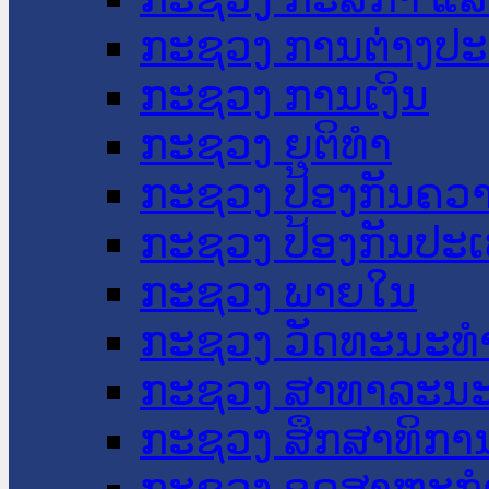
ກະຊວງ ການຕ່າງປ
ກະຊວງ ການເງິນ
ກະຊວງ ຍຸຕິທໍາ
ກະຊວງ ປ້ອງກັນຄວ
ກະຊວງ ປ້ອງກັນປະ
ກະຊວງ ພາຍໃນ
ກະຊວງ ວັດທະນະທຳ
ກະຊວງ ສາທາລະນະ
ກະຊວງ ສຶກສາທິການ
ກະຊວງ ອຸດສາຫະກຳ