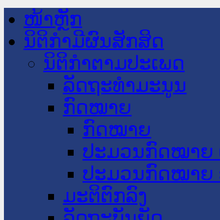
ໜ້າຫຼັກ
ນິຕິກໍາມີຜົນສັກສິດ
ນິຕິກໍາຕາມປະເພດ
ລັດຖະທໍາມະນູນ
ກົດໝາຍ
ກົດໝາຍ
ປະມວນກົດໝາຍ 
ປະມວນກົດໝາຍ 
ມະຕິຕົກລົງ
ລັດຖະບັນຍັດ