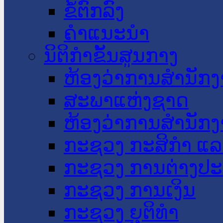
ຂໍ້ຕົກລົງ
ຄໍາແນະນໍາ
ນິຕິກໍາຂັ້ນສູນກາງ
ຫ້ອງວ່າການສໍານັ
ສະພາແຫ່ງຊາດ
ຫ້ອງວ່າການສຳນັກງ
ກະຊວງ ກະສິກຳ ແລະ
ກະຊວງ ການຕ່າງປ
ກະຊວງ ການເງິນ
ກະຊວງ ຍຸຕິທໍາ