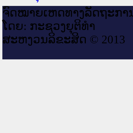
ຈົດ​ໝາຍ​ເຫດ​ທາງ​ລັດ​ຖະ​ກາ
ໂດຍ: ກະ​ຊວງຍຸ​ຕິ​ທຳ
ສະ​ຫງວນ​ລິ​ຂະ​ສິດ © 2013