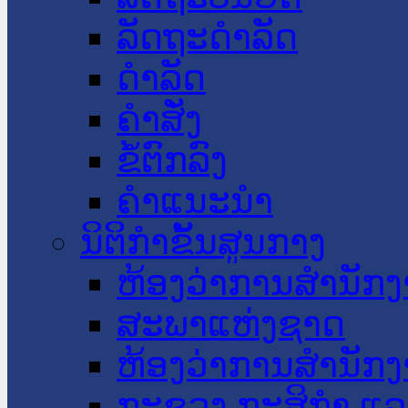
ລັດຖະດໍາລັດ
ດໍາລັດ
ຄໍາສັ່ງ
ຂໍ້ຕົກລົງ
ຄໍາແນະນໍາ
ນິຕິກໍາຂັ້ນສູນກາງ
ຫ້ອງວ່າການສໍານັ
ສະພາແຫ່ງຊາດ
ຫ້ອງວ່າການສຳນັກງ
ກະຊວງ ກະສິກຳ ແລະ