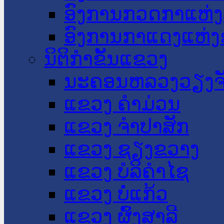
ອົງການກວດກາແຫ່ງ
ອົງການກາແດງແຫ່
ນິຕິກໍາຂັ້ນແຂວງ
ນະ​ຄອນ​ຫລວງວຽງຈ
ແຂວງ ຄໍາມ່ວນ
ແຂວງ ຈໍາປາສັກ
ແຂວງ ຊຽງຂວາງ
ແຂວງ ບໍລິຄໍາໄຊ
ແຂວງ ບໍ່ແກ້ວ
ແຂວງ ຜົ້ງສາລີ