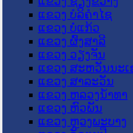
ແຂວງ ຊຽງຂວາງ
ແຂວງ ບໍລິຄໍາໄຊ
ແຂວງ ບໍ່ແກ້ວ
ແຂວງ ຜົ້ງສາລີ
ແຂວງ ວຽງຈັນ
ແຂວງ ສະຫວັນນະເ
ແຂວງ ສາລະວັນ
ແຂວງ ຫລວງນໍ້າທາ
ແຂວງ ຫົວພັນ
ແຂວງ ຫຼວງພະບາງ