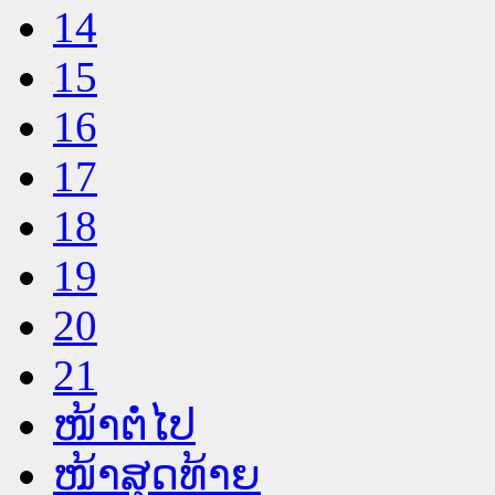
14
15
16
17
18
19
20
21
ໜ້າຕໍ່ໄປ
ໜ້າສຸດທ້າຍ