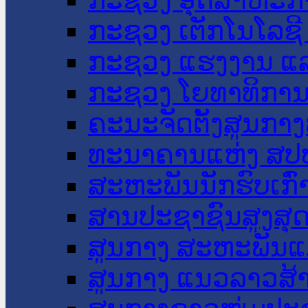
ກະຊວງ ເຕັກໂນໂລຊີ
ກະຊວງ ແຮງງານ ແລ
ກະຊວງ ໂຍທາທິການ 
ຄະນະຈັດຕັ້ງສູນກາງ
ທະນາຄານແຫ່ງ ສປ
ສະຫະພັນນັກຮົບເກົ
ສານປະຊາຊົນສູງສຸ
ສູນກາງ ສະຫະພັນແ
ສູນກາງ ແນວລາວສ້