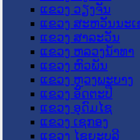
ແຂວງ ວຽງຈັນ
ແຂວງ ສະຫວັນນະເ
ແຂວງ ສາລະວັນ
ແຂວງ ຫລວງນໍ້າທາ
ແຂວງ ຫົວພັນ
ແຂວງ ຫຼວງພະບາງ
ແຂວງ ອັດຕະປື
ແຂວງ ອຸດົມໄຊ
ແຂວງ ເຊກອງ
ແຂວງ ໄຊຍະບູລີ