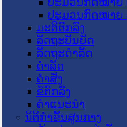
ປະມວນກົດໝາຍ 
ປະມວນກົດໝາຍ 
ມະຕິຕົກລົງ
ລັດຖະບັນຍັດ
ລັດຖະດໍາລັດ
ດໍາລັດ
ຄໍາສັ່ງ
ຂໍ້ຕົກລົງ
ຄໍາແນະນໍາ
ນິຕິກຳຂັ້ນສູນກາງ