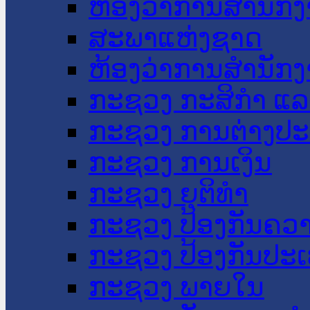
ຫ້ອງວ່າການສໍານັ
ສະພາແຫ່ງຊາດ
ຫ້ອງວ່າການສຳນັກງ
ກະຊວງ ກະສິກຳ ແລະ
ກະຊວງ ການຕ່າງປ
ກະຊວງ ການເງິນ
ກະຊວງ ຍຸຕິທໍາ
ກະຊວງ ປ້ອງກັນຄວ
ກະຊວງ ປ້ອງກັນປະ
ກະຊວງ ພາຍໃນ