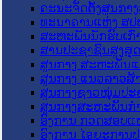
ຄະນະຈັດຕັ້ງສູນກາງ
ທະນາຄານແຫ່ງ ສປ
ສະຫະພັນນັກຮົບເກົ
ສານປະຊາຊົນສູງສຸ
ສູນກາງ ສະຫະພັນແ
ສູນກາງ ແນວລາວສ້
ສູນກາງຊາວໜຸ່ມປະ
ສູນກາງສະຫະພັນກ
ອົງການ ກວດສອບແຫ
ອົງການ ໄອຍະການປ