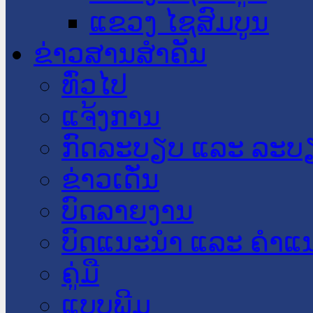
ແຂວງ ໄຊສົມບູນ
ຂ່າວສານສໍາຄັນ
​ທົ່ວ​ໄປ
ແຈ້ງການ
ກົດລະບຽບ ແລະ ລະບ
ຂ່າວເດັ່ນ
ບົດລາຍງານ
ບົດແນະນໍາ ແລະ ຄໍາແ
ຄູ່ມື
ແບບພີມ