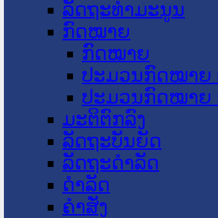
ລັດຖະທໍາມະນູນ
ກົດໝາຍ
ກົດໝາຍ
ປະມວນກົດໝາຍ 
ປະມວນກົດໝາຍ 
ມະຕິຕົກລົງ
ລັດຖະບັນຍັດ
ລັດຖະດໍາລັດ
ດໍາລັດ
ຄໍາສັ່ງ