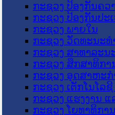
ກະຊວງ ປ້ອງກັນຄວ
ກະຊວງ ປ້ອງກັນປະ
ກະຊວງ ພາຍໃນ
ກະຊວງ ວັດທະນະທຳ
ກະຊວງ ສາທາລະນະ
ກະຊວງ ສຶກສາທິການ
ກະຊວງ ອຸດສາຫະກຳ
ກະຊວງ ເຕັກໂນໂລຊີ
ກະຊວງ ແຮງງານ ແລ
ກະຊວງ ໂຍທາທິການ 