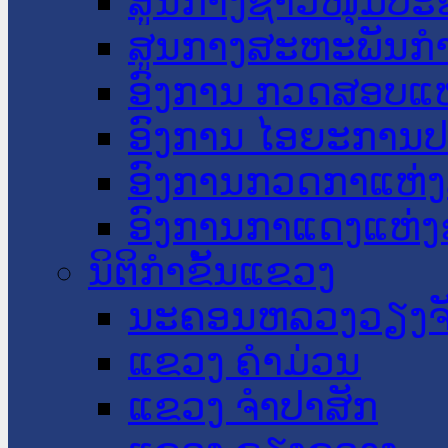
ສູນກາງຊາວໜຸ່ມປະ
ສູນກາງສະຫະພັນກ
ອົງການ ກວດສອບແຫ
ອົງການ ໄອຍະການປ
ອົງການກວດກາແຫ່ງ
ອົງການກາແດງແຫ່
ນິຕິກໍາຂັ້ນແຂວງ
ນະ​ຄອນ​ຫລວງວຽງຈ
ແຂວງ ຄໍາມ່ວນ
ແຂວງ ຈໍາປາສັກ