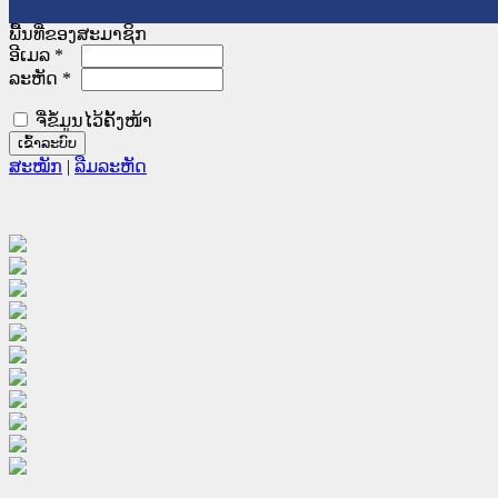
ພື້ນທີ່ຂອງສະມາຊິກ
ອີເມລ
*
ລະຫັດ
*
ຈື່ຂໍ້ມູນໄວ້ຄັ້ງໜ້າ
ສະໝັກ
|
ລືມລະຫັດ