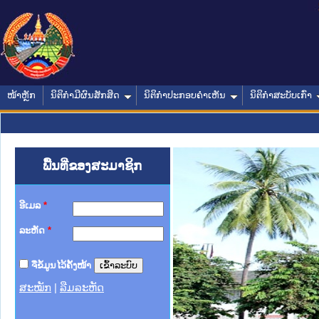
ໜ້າຫຼັກ
ນິຕິກໍາມີຜົນສັກສິດ
ນິຕິກໍາປະກອບຄໍາເຫັນ
ນິຕິກໍາສະບັບເກົ່າ
ພື້ນທີ່ຂອງສະມາຊິກ
ອີເມລ
*
ລະຫັດ
*
ຈື່ຂໍ້ມູນໄວ້ຄັ້ງໜ້າ
ສະໝັກ
|
ລືມລະຫັດ