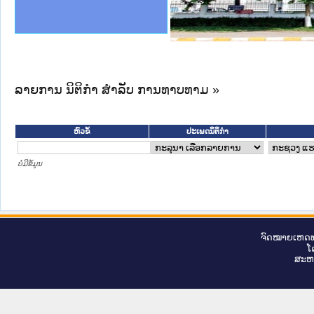
ງລັດຖະການໃຫ້ຜູ້ປະສານງານ
ງປະຕິບັດວຽກງານຈົດໝາຍເຫດ
ານຈົດໝາຍເຫດທາງລັດຖະການ
ານຈົດໝາຍເຫດທາງລັດຖະການ
ະ ເວັບໄຊຈົດໝາຍເຫດທາງ
ະ ເວັບໄຊຈົດໝາຍເຫດທາງ
ເຫດທາງລັດຖະການ ໃຫ້ຜູ້
ເຫດທາງລັດຖະການ ໃຫ້ຜູ້
ານສັນຕິບານປະຊາຊົນ
ຄານຕຳຫຼວດປະຊາຊົນ
າຊົນ ພາກເໜືອ
ຊາຊົນ ພາກກາງ
າກເໜືອ
າກກາງ
ະການ
າກໃຕ້
ລາຍການ ນິຕິກໍາ ສໍາລັບ ການທາບທາມ »
ຫົວຂໍ້
ປະເພດນິຕິກຳ
ບໍ່ມີຂໍ້ມູນ
ຈົດ​ໝາຍ​ເຫດ​ທ
ໂ
ສະ​ຫ