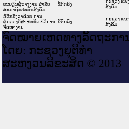
ກະຊວງ ແຮງ
ທະບຽນຜູ້ວ່າງງານ ສໍາລັບ
ຂໍ້ຕົກລົງ
ສັງຄົມ
ສະມາຊິກປະກັນສັງຄົມ
ຂໍ້ຕົກລົງວ່າດ້ວຍ ການ
ກະຊວງ ແຮງ
ຄຸ້ມຄອງວິສາຫະກິດ ບໍລິການ
ຂໍ້ຕົກລົງ
ສັງຄົມ
ຈັດຫາງານ
ຈົດ​ໝາຍ​ເຫດ​ທາງ​ລັດ​ຖະ​ກາ
ໂດຍ: ກະ​ຊວງຍຸ​ຕິ​ທຳ
ສະ​ຫງວນ​ລິ​ຂະ​ສິດ © 2013