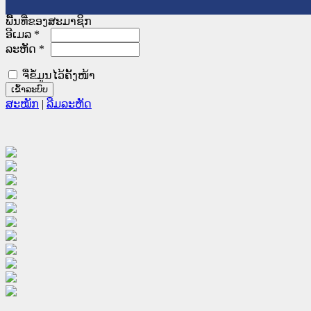
ພື້ນທີ່ຂອງສະມາຊິກ
ອີເມລ
*
ລະຫັດ
*
ຈື່ຂໍ້ມູນໄວ້ຄັ້ງໜ້າ
ສະໝັກ
|
ລືມລະຫັດ