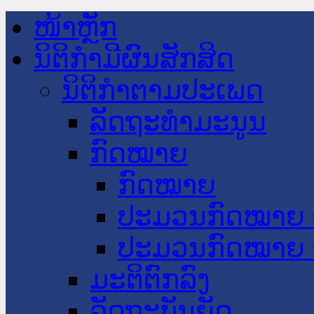
ໜ້າຫຼັກ
ນິຕິກໍາມີຜົນສັກສິດ
ນິຕິກໍາຕາມປະເພດ
ລັດຖະທໍາມະນູນ
ກົດໝາຍ
ກົດໝາຍ
ປະມວນກົດໝາຍ 
ປະມວນກົດໝາຍ 
ມະຕິຕົກລົງ
ລັດຖະບັນຍັດ