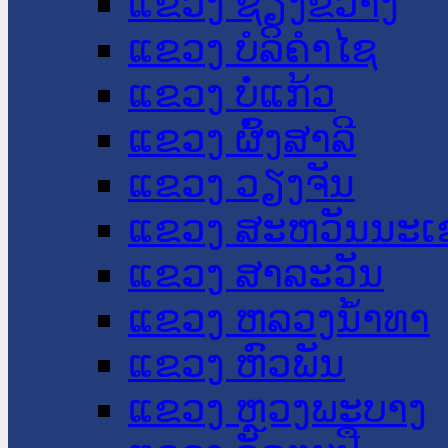
ແຂວງ ຊຽງຂວາງ
ແຂວງ ບໍລິຄໍາໄຊ
ແຂວງ ບໍ່ແກ້ວ
ແຂວງ ຜົ້ງສາລີ
ແຂວງ ວຽງຈັນ
ແຂວງ ສະຫວັນນະເ
ແຂວງ ສາລະວັນ
ແຂວງ ຫລວງນໍ້າທາ
ແຂວງ ຫົວພັນ
ແຂວງ ຫຼວງພະບາງ