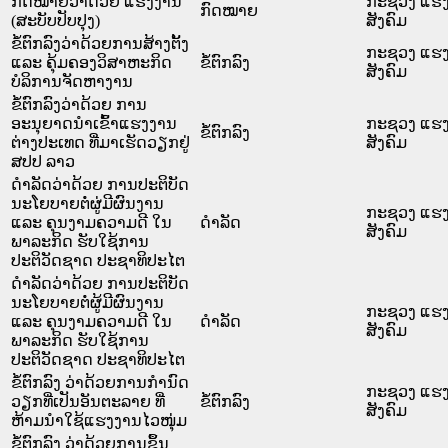
ກົດໝາຍວ່າດ້ວຍ ແຮງງານ
ກະຊວງ ແຮງ
ກົດໝາຍ
(ສະບັບປັບປຸງ)
ສັງຄົມ
ຂໍ້ຕົກລົງວ່າດ້ວຍການສ້າງຕັ້ງ
ກະຊວງ ແຮງ
ແລະ ຄຸ້ມຄອງວິສາຫະກິດ
ຂໍ້ຕົກລົງ
ສັງຄົມ
ບໍລິການຈັດຫາງານ
ຂໍ້ຕົກລົງວ່າດ້ວຍ ການ
ອະນຸຍາດນໍາເຂົ້າແຮງງານ
ກະຊວງ ແຮງ
ຂໍ້ຕົກລົງ
ຕ່າງປະເທດ ທີ່ມາເຮັດວຽກຢູ່
ສັງຄົມ
ສປປ ລາວ
ດໍາລັດວ່າດ້ວຍ ການປະຕິບັດ
ນະໂຍບາຍຕໍ່ຜູ່ມີຜົນງານ
ກະຊວງ ແຮງ
ແລະ ຄຸນງາມຄວາມດີ ໃນ
ດໍາລັດ
ສັງຄົມ
ພາລະກິດ ຮັບໃຊ້ການ
ປະຕິວັດຊາດ ປະຊາທິປະໄຕ
ດຳລັດວ່າດ້ວຍ ການປະຕິບັດ
ນະໂຍບາຍຕໍ່ຜູ້ມີຜົນງານ
ກະຊວງ ແຮງ
ແລະ ຄຸນງາມຄວາມດີ ໃນ
ດໍາລັດ
ສັງຄົມ
ພາລະກິດ ຮັບໃຊ້ການ
ປະຕິວັດຊາດ ປະຊາທິປະໄຕ
ຂໍ້ຕົກລົງ ວ່າດ້ວຍການກຳນົດ
ກະຊວງ ແຮງ
ວຽກທີ່ເປັນອັນຕະລາຍ ທີ່
ຂໍ້ຕົກລົງ
ສັງຄົມ
ຫ້າມນຳໃຊ້ແຮງງານໄວໜຸ່ມ
ຂໍ້ຕົກລົງ ວ່າດ້ວຍການຂຶ້ນ