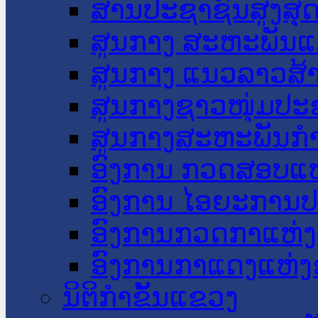
ສານປະຊາຊົນສູງສຸ
ສູນກາງ ສະຫະພັນແ
ສູນກາງ ແນວລາວສ້
ສູນກາງຊາວໜຸ່ມປະ
ສູນກາງສະຫະພັນກ
ອົງການ ກວດສອບແຫ
ອົງການ ໄອຍະການປ
ອົງການກວດກາແຫ່ງ
ອົງການກາແດງແຫ່
ນິຕິກໍາຂັ້ນແຂວງ