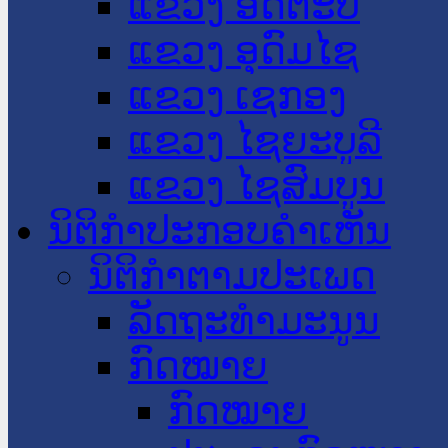
ແຂວງ ອັດຕະປື
ແຂວງ ອຸດົມໄຊ
ແຂວງ ເຊກອງ
ແຂວງ ໄຊຍະບູລີ
ແຂວງ ໄຊສົມບູນ
ນິຕິກໍາປະກອບຄໍາເຫັນ
ນິຕິກໍາຕາມປະເພດ
ລັດຖະທໍາມະນູນ
ກົດໝາຍ
ກົດໝາຍ