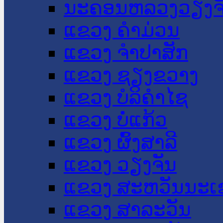
ນະ​ຄອນ​ຫລວງວຽງຈ
ແຂວງ ຄໍາມ່ວນ
ແຂວງ ຈໍາປາສັກ
ແຂວງ ຊຽງຂວາງ
ແຂວງ ບໍລິຄໍາໄຊ
ແຂວງ ບໍ່ແກ້ວ
ແຂວງ ຜົ້ງສາລີ
ແຂວງ ວຽງຈັນ
ແຂວງ ສະຫວັນນະເ
ແຂວງ ສາລະວັນ