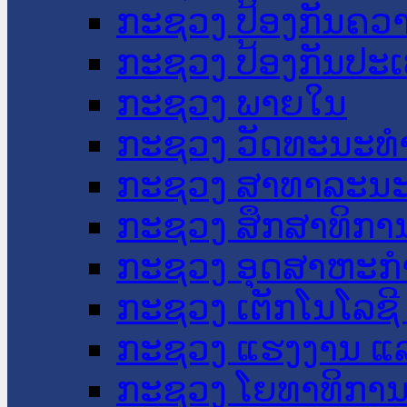
ກະຊວງ ປ້ອງກັນຄວ
ກະຊວງ ປ້ອງກັນປະ
ກະຊວງ ພາຍໃນ
ກະຊວງ ວັດທະນະທຳ
ກະຊວງ ສາທາລະນະ
ກະຊວງ ສຶກສາທິການ
ກະຊວງ ອຸດສາຫະກຳ
ກະຊວງ ເຕັກໂນໂລຊີ
ກະຊວງ ແຮງງານ ແລ
ກະຊວງ ໂຍທາທິການ 