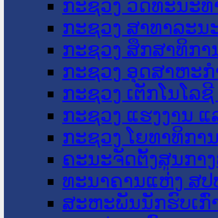
ກະຊວງ ວັດທະນະທຳ
ກະຊວງ ສາທາລະນະ
ກະຊວງ ສຶກສາທິການ
ກະຊວງ ອຸດສາຫະກຳ
ກະຊວງ ເຕັກໂນໂລຊີ
ກະຊວງ ແຮງງານ ແລ
ກະຊວງ ໂຍທາທິການ 
ຄະນະຈັດຕັ້ງສູນກາງ
ທະນາຄານແຫ່ງ ສປ
ສະຫະພັນນັກຮົບເກົ