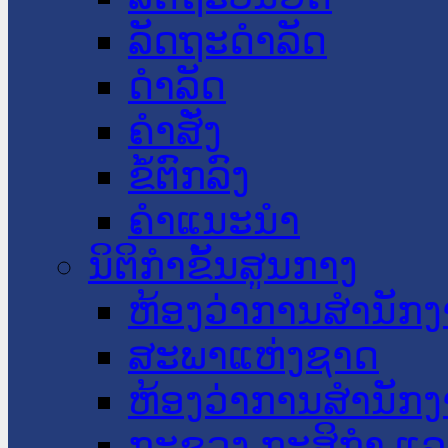
ລັດຖະດໍາລັດ
ດໍາລັດ
ຄໍາສັ່ງ
ຂໍ້ຕົກລົງ
ຄໍາແນະນໍາ
ນິຕິກໍາຂັ້ນສູນກາງ
ຫ້ອງວ່າການສໍານັ
ສະພາແຫ່ງຊາດ
ຫ້ອງວ່າການສຳນັກງ
ກະຊວງ ກະສິກຳ ແລະ