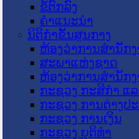
ຂໍ້ຕົກລົງ
ຄໍາແນະນໍາ
ນິຕິກໍາຂັ້ນສູນກາງ
ຫ້ອງວ່າການສໍານັ
ສະພາແຫ່ງຊາດ
ຫ້ອງວ່າການສຳນັກງ
ກະຊວງ ກະສິກຳ ແລະ
ກະຊວງ ການຕ່າງປ
ກະຊວງ ການເງິນ
ກະຊວງ ຍຸຕິທໍາ