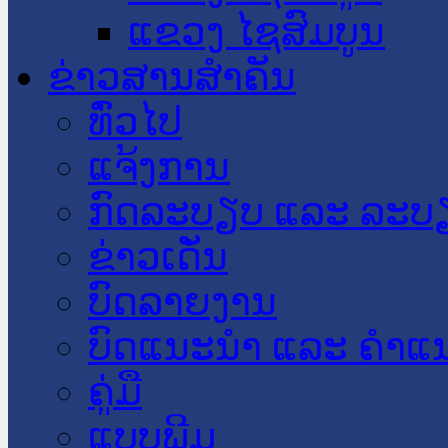
ແຂວງ ໄຊສົມບູນ
ຂ່າວສານສໍາຄັນ
​ທົ່ວ​ໄປ
ແຈ້ງການ
ກົດລະບຽບ ແລະ ລະບ
ຂ່າວເດັ່ນ
ບົດລາຍງານ
ບົດແນະນໍາ ແລະ ຄໍາແ
ຄູ່ມື
ແບບພີມ