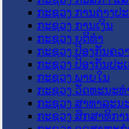
ກະຊວງ ການຕ່າງປ
ກະຊວງ ການເງິນ
ກະຊວງ ຍຸຕິທໍາ
ກະຊວງ ປ້ອງກັນຄວ
ກະຊວງ ປ້ອງກັນປະ
ກະຊວງ ພາຍໃນ
ກະຊວງ ວັດທະນະທຳ
ກະຊວງ ສາທາລະນະ
ກະຊວງ ສຶກສາທິການ
ກະຊວງ ອຸດສາຫະກຳ