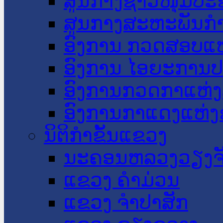
ສູນກາງຊາວໜຸ່ມປະ
ສູນກາງສະຫະພັນກ
ອົງການ ກວດສອບແຫ
ອົງການ ໄອຍະການປ
ອົງການກວດກາແຫ່ງ
ອົງການກາແດງແຫ່
ນິຕິກໍາຂັ້ນແຂວງ
ນະ​ຄອນ​ຫລວງວຽງຈ
ແຂວງ ຄໍາມ່ວນ
ແຂວງ ຈໍາປາສັກ