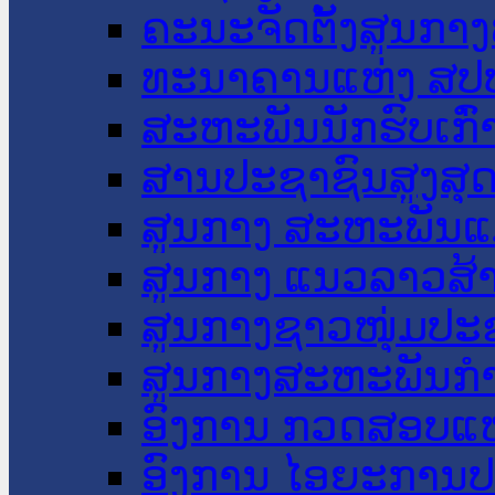
ຄະນະຈັດຕັ້ງສູນກາງ
ທະນາຄານແຫ່ງ ສປ
ສະຫະພັນນັກຮົບເກົ
ສານປະຊາຊົນສູງສຸ
ສູນກາງ ສະຫະພັນແ
ສູນກາງ ແນວລາວສ້
ສູນກາງຊາວໜຸ່ມປະ
ສູນກາງສະຫະພັນກ
ອົງການ ກວດສອບແຫ
ອົງການ ໄອຍະການປ