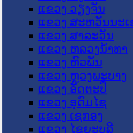
ແຂວງ ວຽງຈັນ
ແຂວງ ສະຫວັນນະເ
ແຂວງ ສາລະວັນ
ແຂວງ ຫລວງນໍ້າທາ
ແຂວງ ຫົວພັນ
ແຂວງ ຫຼວງພະບາງ
ແຂວງ ອັດຕະປື
ແຂວງ ອຸດົມໄຊ
ແຂວງ ເຊກອງ
ແຂວງ ໄຊຍະບູລີ