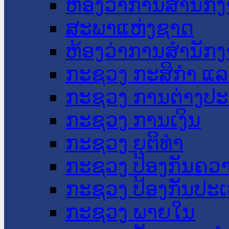
ຫ້ອງວ່າການສໍານັ
ສະພາແຫ່ງຊາດ
ຫ້ອງວ່າການສຳນັກງ
ກະຊວງ ກະສິກຳ ແລະ
ກະຊວງ ການຕ່າງປ
ກະຊວງ ການເງິນ
ກະຊວງ ຍຸຕິທໍາ
ກະຊວງ ປ້ອງກັນຄວ
ກະຊວງ ປ້ອງກັນປະ
ກະຊວງ ພາຍໃນ