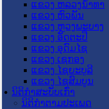
ແຂວງ ຫລວງນໍ້າທາ
ແຂວງ ຫົວພັນ
ແຂວງ ຫຼວງພະບາງ
ແຂວງ ອັດຕະປື
ແຂວງ ອຸດົມໄຊ
ແຂວງ ເຊກອງ
ແຂວງ ໄຊຍະບູລີ
ແຂວງ ໄຊສົມບູນ
ນິຕິກໍາສະບັບເກົ່າ
ນິຕິກຳຕາມປະເພດ