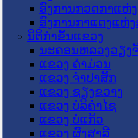
ອົງການກວດກາແຫ່ງ
ອົງການກາແດງແຫ່
ນິຕິກໍາຂັ້ນແຂວງ
ນະ​ຄອນ​ຫລວງວຽງຈ
ແຂວງ ຄໍາມ່ວນ
ແຂວງ ຈໍາປາສັກ
ແຂວງ ຊຽງຂວາງ
ແຂວງ ບໍລິຄໍາໄຊ
ແຂວງ ບໍ່ແກ້ວ
ແຂວງ ຜົ້ງສາລີ