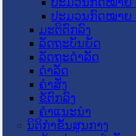
ປະມວນກົດໝາຍ 
ປະມວນກົດໝາຍ 
ມະຕິຕົກລົງ
ລັດຖະບັນຍັດ
ລັດຖະດໍາລັດ
ດໍາລັດ
ຄໍາສັ່ງ
ຂໍ້ຕົກລົງ
ຄໍາແນະນໍາ
ນິຕິກຳຂັ້ນສູນກາງ