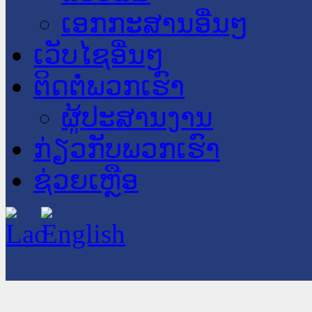
ເອກກະສານອື່ນໆ
ເວັບໄຊອື່ນໆ
ຕິດຕໍ່ພວກເຮົາ
ຜູ້ປະສານງານ
ກ່ຽວກັບພວກເຮົາ
ຊ່ວຍເຫຼືອ