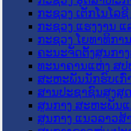
ກະຊວງ ເຕັກໂນໂລຊີ
ກະຊວງ ແຮງງານ ແລ
ກະຊວງ ໂຍທາທິການ 
ຄະນະຈັດຕັ້ງສູນກາງ
ທະນາຄານແຫ່ງ ສປ
ສະຫະພັນນັກຮົບເກົ
ສານປະຊາຊົນສູງສຸ
ສູນກາງ ສະຫະພັນແ
ສູນກາງ ແນວລາວສ້