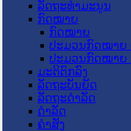
ລັດຖະທໍາມະນູນ
ກົດໝາຍ
ກົດໝາຍ
ປະມວນກົດໝາຍ 
ປະມວນກົດໝາຍ 
ມະຕິຕົກລົງ
ລັດຖະບັນຍັດ
ລັດຖະດໍາລັດ
ດໍາລັດ
ຄໍາສັ່ງ