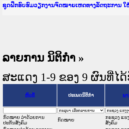
Ministry of Justice Lao PDR
ເຜີຍແຜ່ວັບໄຊຈົດໝາຍເຫດທາງລັດຖະການ ແລະ ແອັບກ
ກະຊວງຍຸຕິທຳ
ຊຸດຝຶກອົບຮົມວຽກງານຈົດໝາຍເຫດທາງລັດຖະການ ໃ
ກອງປະຊຸມທົບທວນຄືນການຈັດຕັ້ງປະຕິບັດວຽກງານຈ
ຝຶກອົບຮົມ ຜູ່ປະສານງານວຽກງານຈົດໝາຍເຫດທາງລັ
ຝຶກອົບຮົມ ຜູ່ປະສານງານວຽກງານຈົດໝາຍເຫດທາງລັດ
ເຜີຍແຜ່ແອັບກົດໝາຍລາວ ແລະ ເວັບໄຊຈົດໝາຍເຫດທ
ເຜີຍແຜ່ແອັບກົດໝາຍລາວ ແລະ ເວັບໄຊຈົດໝາຍເຫດທາ
ຍົກລະດັບວຽກງານຈົດໝາຍເຫດທາງລັດຖະການໃຫ້ຜູ້
ຊຸດຝຶກອົບຮົມວຽກງານຈົດໝາຍເຫດທາງລັດຖະການ ໃ
ລາຍການ ນິຕິກໍາ »
ສະແດງ 1-9 ຂອງ 9 ຜົນທີ່ໄດ້
ຫົວຂໍ້
ປະເພດນິຕິກຳ
ພາ
ກົດໝາຍ ວ່າດ້ວຍການ
ກະຊວງ ແຮງ
ກົດໝາຍ
ປະກັນສັງຄົມ
ສັງຄົມ