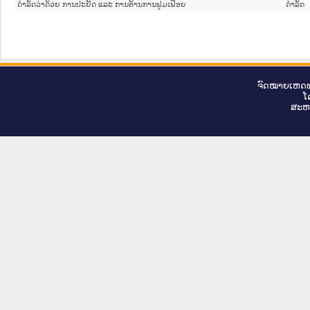
ດໍາລັດວ່າດ້ວຍ ການປະຢັດ ແລະ ການຕ້ານການຟູມເຟືອຍ
ດໍາລັດ
ຈົດ​ໝາຍ​ເຫດ​ທ
ໂ
ສະ​ຫ