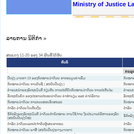
ງລັດຖະການໃຫ້ຜູ້ປະສານງານ
ງປະຕິບັດວຽກງານຈົດໝາຍເຫດ
ານຈົດໝາຍເຫດທາງລັດຖະການ
ານຈົດໝາຍເຫດທາງລັດຖະການ
ະ ເວັບໄຊຈົດໝາຍເຫດທາງ
ະ ເວັບໄຊຈົດໝາຍເຫດທາງ
ເຫດທາງລັດຖະການ ໃຫ້ຜູ້
ເຫດທາງລັດຖະການ ໃຫ້ຜູ້
Ministry of Justice L
ານສັນຕິບານປະຊາຊົນ
ຄານຕຳຫຼວດປະຊາຊົນ
າຊົນ ພາກເໜືອ
ຊາຊົນ ພາກກາງ
າກເໜືອ
າກກາງ
ະການ
າກໃຕ້
ລາຍການ ນິຕິກໍາ »
ສະແດງ 11-20 ຂອງ 34 ຜົນທີ່ໄດ້ຮັບ.
ຫົວຂໍ້
ປັບປຸງ ມາດຕາ 19 ຂອງກົດໝາຍວ່າດ້ວຍ ອາກອນມູນຄ່າເພີ່ມ
ກົດໝາ
ກົດໝາຍວ່າດ້ວຍ ການບັນຊີ ( ສະບັບປັບປຸງ )
ກົດໝາ
ຄຳແນະນຳຂອງລັດຖະມົນຕີ ກ່ຽວກັບ ການປະຕິບັດກົດໝາຍວ່າດ້ວຍ ການປະກັນໄພ
ຄໍາແນະ
ລັັດຖະບັນຍັດ ຂອງປະທານປະເທດວ່າດ້ວຍ ຄ່າທຳນຽມ ແລະ ຄ່າບໍລິການ
ລັດຖະບ
ກົດໝາຍວ່າດ້ວຍ ການກວດສອບອິດສະລະ
ກົດໝາ
ດຳລັດ ວ່າດ້ວຍໃບເກັບເງິນ
ດໍາລັດ
ຂໍ້ຕົກລົງຂອງລັດຖະມົນຕີ ວ່າດ້ວຍກຳນົດໝາຍ ການໃຊ້ຈ່າຍ ງົບປະມານບໍລິຫານຂອງລັດ
ຂໍ້ຕົກລົງ
(ສະບັບປັບປຸງໃໝ່)
ດຳລັດ ວ່າດ້ວຍເລກປະຈຳຕົວຜູ້ເສຍອາກອນ
ດໍາລັດ
ກົດໝາຍວ່າດ້ວຍ ພາສີ (ສະບັບປັບປຸງບາງມາດຕາ)
ກົດໝາ