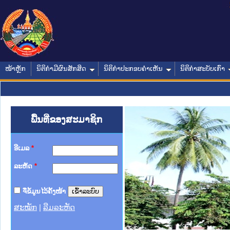
ໜ້າຫຼັກ
ນິຕິກໍາມີຜົນສັກສິດ
ນິຕິກໍາປະກອບຄໍາເຫັນ
ນິຕິກໍາສະບັບເກົ່າ
ພື້ນທີ່ຂອງສະມາຊິກ
ອີເມລ
*
ລະຫັດ
*
ຈື່ຂໍ້ມູນໄວ້ຄັ້ງໜ້າ
ສະໝັກ
|
ລືມລະຫັດ