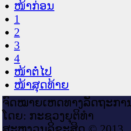
ໜ້າກ່ອນ
1
2
3
4
ໜ້າຕໍ່ໄປ
ໜ້າສຸດທ້າຍ
ຈົດ​ໝາຍ​ເຫດ​ທາງ​ລັດ​ຖະ​ກາ
ໂດຍ: ກະ​ຊວງຍຸ​ຕິ​ທຳ
ສະ​ຫງວນ​ລິ​ຂະ​ສິດ © 2013