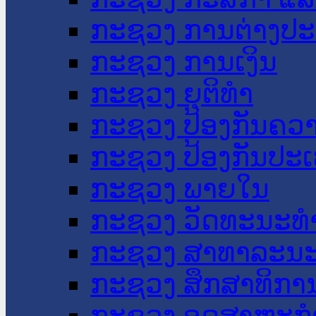
ກະຊວງ ການຕ່າງປ
ກະຊວງ ການເງິນ
ກະຊວງ ຍຸຕິທໍາ
ກະຊວງ ປ້ອງກັນຄວ
ກະຊວງ ປ້ອງກັນປະ
ກະຊວງ ພາຍໃນ
ກະຊວງ ວັດທະນະທຳ
ກະຊວງ ສາທາລະນະ
ກະຊວງ ສຶກສາທິການ
ກະຊວງ ອຸດສາຫະກຳ