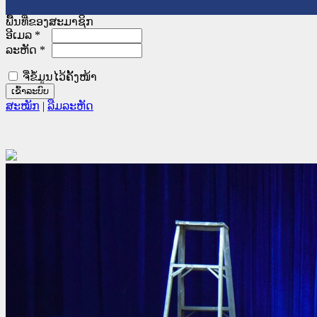
ພື້ນທີ່ຂອງສະມາຊິກ
ອີເມລ
*
ລະຫັດ
*
ຈື່ຂໍ້ມູນໄວ້ຄັ້ງໜ້າ
ສະໝັກ
|
ລືມລະຫັດ