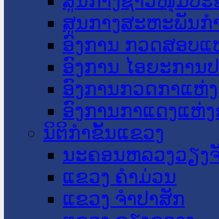
ສູນກາງຊາວໜຸ່ມປະ
ສູນກາງສະຫະພັນກ
ອົງການ ກວດສອບແຫ
ອົງການ ໄອຍະການປ
ອົງການກວດກາແຫ່ງ
ອົງການກາແດງແຫ່
ນິຕິກໍາຂັ້ນແຂວງ
ນະ​ຄອນ​ຫລວງວຽງຈ
ແຂວງ ຄໍາມ່ວນ
ແຂວງ ຈໍາປາສັກ