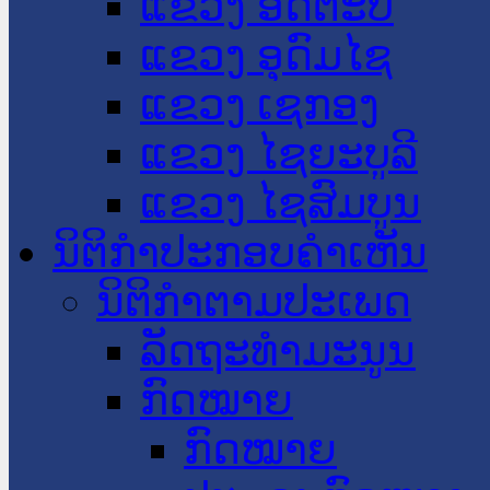
ແຂວງ ອັດຕະປື
ແຂວງ ອຸດົມໄຊ
ແຂວງ ເຊກອງ
ແຂວງ ໄຊຍະບູລີ
ແຂວງ ໄຊສົມບູນ
ນິຕິກໍາປະກອບຄໍາເຫັນ
ນິຕິກໍາຕາມປະເພດ
ລັດຖະທໍາມະນູນ
ກົດໝາຍ
ກົດໝາຍ