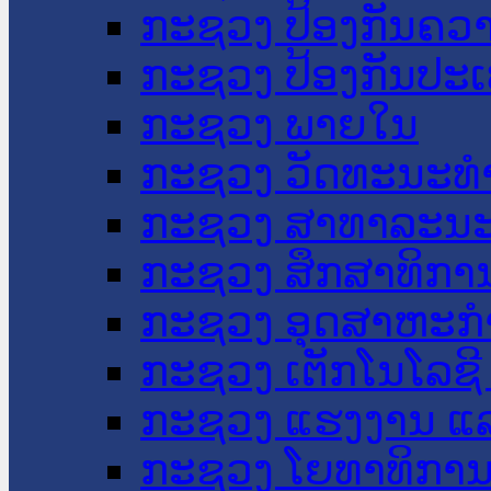
ກະຊວງ ປ້ອງກັນຄວ
ກະຊວງ ປ້ອງກັນປະ
ກະຊວງ ພາຍໃນ
ກະຊວງ ວັດທະນະທຳ
ກະຊວງ ສາທາລະນະ
ກະຊວງ ສຶກສາທິການ
ກະຊວງ ອຸດສາຫະກຳ
ກະຊວງ ເຕັກໂນໂລຊີ
ກະຊວງ ແຮງງານ ແລ
ກະຊວງ ໂຍທາທິການ 