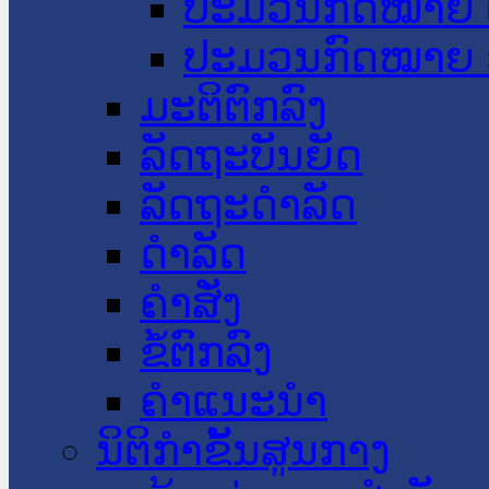
ປະມວນກົດໝາຍ 
ປະມວນກົດໝາຍ 
ມະຕິຕົກລົງ
ລັດຖະບັນຍັດ
ລັດຖະດໍາລັດ
ດໍາລັດ
ຄໍາສັ່ງ
ຂໍ້ຕົກລົງ
ຄໍາແນະນໍາ
ນິຕິກຳຂັ້ນສູນກາງ