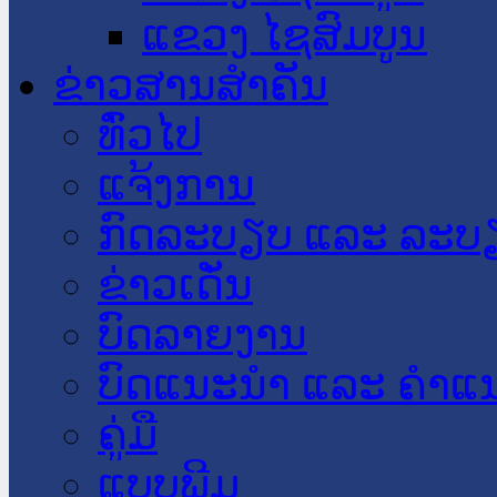
ແຂວງ ໄຊສົມບູນ
ຂ່າວສານສໍາຄັນ
​ທົ່ວ​ໄປ
ແຈ້ງການ
ກົດລະບຽບ ແລະ ລະບ
ຂ່າວເດັ່ນ
ບົດລາຍງານ
ບົດແນະນໍາ ແລະ ຄໍາແ
ຄູ່ມື
ແບບພີມ