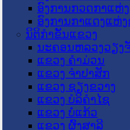
ອົງການກວດກາແຫ່ງ
ອົງການກາແດງແຫ່
ນິຕິກໍາຂັ້ນແຂວງ
ນະ​ຄອນ​ຫລວງວຽງຈ
ແຂວງ ຄໍາມ່ວນ
ແຂວງ ຈໍາປາສັກ
ແຂວງ ຊຽງຂວາງ
ແຂວງ ບໍລິຄໍາໄຊ
ແຂວງ ບໍ່ແກ້ວ
ແຂວງ ຜົ້ງສາລີ