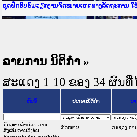
Ministry of Justice Lao PDR
ເຜີຍແຜ່ວັບໄຊຈົດໝາຍເຫດທາງລັດຖະການ ແລະ ແອັບກ
ກະຊວງຍຸຕິທຳ
ຊຸດຝຶກອົບຮົມວຽກງານຈົດໝາຍເຫດທາງລັດຖະການ ໃ
ກອງປະຊຸມທົບທວນຄືນການຈັດຕັ້ງປະຕິບັດວຽກງານຈ
ຝຶກອົບຮົມ ຜູ່ປະສານງານວຽກງານຈົດໝາຍເຫດທາງລັ
ຝຶກອົບຮົມ ຜູ່ປະສານງານວຽກງານຈົດໝາຍເຫດທາງລັດ
ເຜີຍແຜ່ແອັບກົດໝາຍລາວ ແລະ ເວັບໄຊຈົດໝາຍເຫດທ
ເຜີຍແຜ່ແອັບກົດໝາຍລາວ ແລະ ເວັບໄຊຈົດໝາຍເຫດທາ
ຍົກລະດັບວຽກງານຈົດໝາຍເຫດທາງລັດຖະການໃຫ້ຜູ້
ຊຸດຝຶກອົບຮົມວຽກງານຈົດໝາຍເຫດທາງລັດຖະການ ໃ
ລາຍການ ນິຕິກໍາ »
ສະແດງ 1-10 ຂອງ 34 ຜົນທີ່ໄ
ຫົວຂໍ້
ປະເພດນິຕິກຳ
ພາ
ກົດໝາຍວ່າດ້ວຍ ການ
ກົດໝາຍ
ກະຊວງ ການ
ສົ່ງເສີມການລົງທຶນ