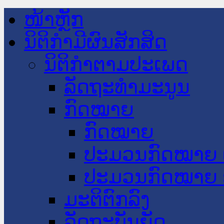
ໜ້າຫຼັກ
ນິຕິກໍາມີຜົນສັກສິດ
ນິຕິກໍາຕາມປະເພດ
ລັດຖະທໍາມະນູນ
ກົດໝາຍ
ກົດໝາຍ
ປະມວນກົດໝາຍ 
ປະມວນກົດໝາຍ 
ມະຕິຕົກລົງ
ລັດຖະບັນຍັດ