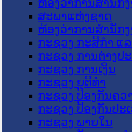
ຫ້ອງວ່າການສໍານັ
ສະພາແຫ່ງຊາດ
ຫ້ອງວ່າການສຳນັກງ
ກະຊວງ ກະສິກຳ ແລະ
ກະຊວງ ການຕ່າງປ
ກະຊວງ ການເງິນ
ກະຊວງ ຍຸຕິທໍາ
ກະຊວງ ປ້ອງກັນຄວ
ກະຊວງ ປ້ອງກັນປະ
ກະຊວງ ພາຍໃນ