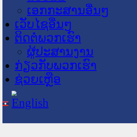
ເອກກະສານອື່ນໆ
ເວັບໄຊອື່ນໆ
ຕິດຕໍ່ພວກເຮົາ
ຜູ້ປະສານງານ
ກ່ຽວກັບພວກເຮົາ
ຊ່ວຍເຫຼືອ