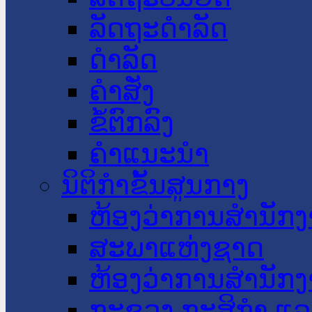
ລັດຖະດໍາລັດ
ດໍາລັດ
ຄໍາສັ່ງ
ຂໍ້ຕົກລົງ
ຄໍາແນະນໍາ
ນິຕິກໍາຂັ້ນສູນກາງ
ຫ້ອງວ່າການສໍານັ
ສະພາແຫ່ງຊາດ
ຫ້ອງວ່າການສຳນັກງ
ກະຊວງ ກະສິກຳ ແລະ