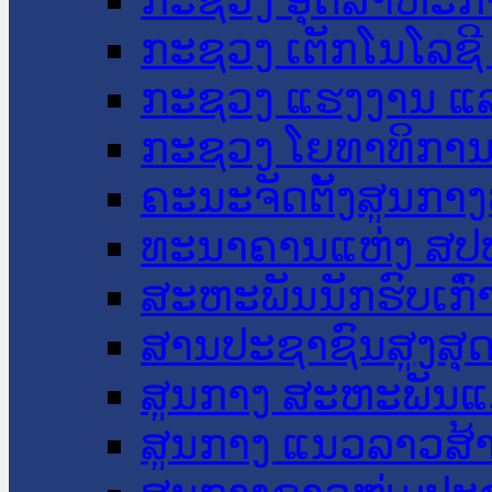
ກະຊວງ ເຕັກໂນໂລຊີ
ກະຊວງ ແຮງງານ ແລ
ກະຊວງ ໂຍທາທິການ 
ຄະນະຈັດຕັ້ງສູນກາງ
ທະນາຄານແຫ່ງ ສປ
ສະຫະພັນນັກຮົບເກົ
ສານປະຊາຊົນສູງສຸ
ສູນກາງ ສະຫະພັນແ
ສູນກາງ ແນວລາວສ້