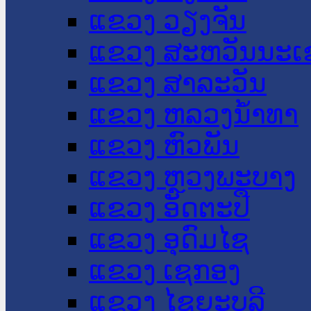
ແຂວງ ວຽງຈັນ
ແຂວງ ສະຫວັນນະເ
ແຂວງ ສາລະວັນ
ແຂວງ ຫລວງນໍ້າທາ
ແຂວງ ຫົວພັນ
ແຂວງ ຫຼວງພະບາງ
ແຂວງ ອັດຕະປື
ແຂວງ ອຸດົມໄຊ
ແຂວງ ເຊກອງ
ແຂວງ ໄຊຍະບູລີ