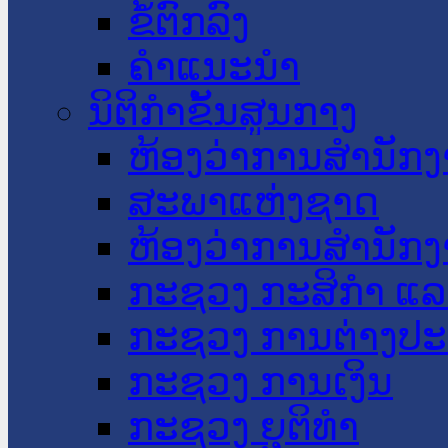
ຂໍ້ຕົກລົງ
ຄໍາແນະນໍາ
ນິຕິກໍາຂັ້ນສູນກາງ
ຫ້ອງວ່າການສໍານັ
ສະພາແຫ່ງຊາດ
ຫ້ອງວ່າການສຳນັກງ
ກະຊວງ ກະສິກຳ ແລະ
ກະຊວງ ການຕ່າງປ
ກະຊວງ ການເງິນ
ກະຊວງ ຍຸຕິທໍາ