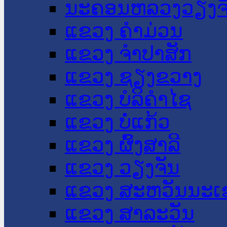
ນະ​ຄອນ​ຫລວງວຽງຈ
ແຂວງ ຄໍາມ່ວນ
ແຂວງ ຈໍາປາສັກ
ແຂວງ ຊຽງຂວາງ
ແຂວງ ບໍລິຄໍາໄຊ
ແຂວງ ບໍ່ແກ້ວ
ແຂວງ ຜົ້ງສາລີ
ແຂວງ ວຽງຈັນ
ແຂວງ ສະຫວັນນະເ
ແຂວງ ສາລະວັນ