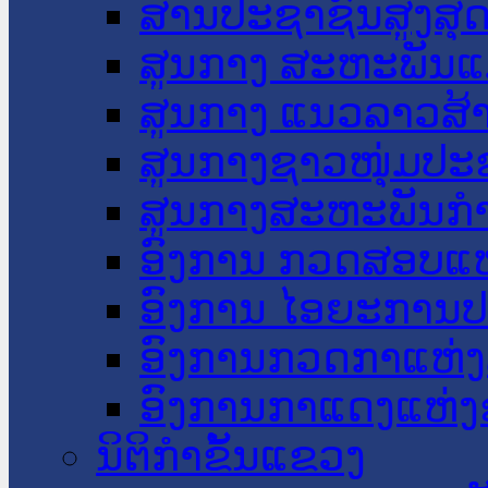
ສານປະຊາຊົນສູງສຸ
ສູນກາງ ສະຫະພັນແ
ສູນກາງ ແນວລາວສ້
ສູນກາງຊາວໜຸ່ມປະ
ສູນກາງສະຫະພັນກ
ອົງການ ກວດສອບແຫ
ອົງການ ໄອຍະການປ
ອົງການກວດກາແຫ່ງ
ອົງການກາແດງແຫ່
ນິຕິກໍາຂັ້ນແຂວງ