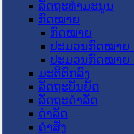
ລັດຖະທໍາມະນູນ
ກົດໝາຍ
ກົດໝາຍ
ປະມວນກົດໝາຍ 
ປະມວນກົດໝາຍ 
ມະຕິຕົກລົງ
ລັດຖະບັນຍັດ
ລັດຖະດໍາລັດ
ດໍາລັດ
ຄໍາສັ່ງ