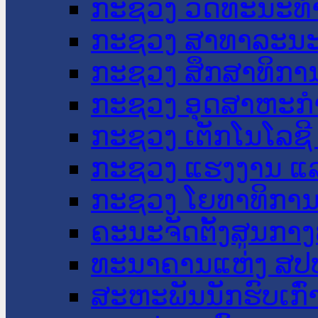
ກະຊວງ ວັດທະນະທຳ
ກະຊວງ ສາທາລະນະ
ກະຊວງ ສຶກສາທິການ
ກະຊວງ ອຸດສາຫະກຳ
ກະຊວງ ເຕັກໂນໂລຊີ
ກະຊວງ ແຮງງານ ແລ
ກະຊວງ ໂຍທາທິການ 
ຄະນະຈັດຕັ້ງສູນກາງ
ທະນາຄານແຫ່ງ ສປ
ສະຫະພັນນັກຮົບເກົ