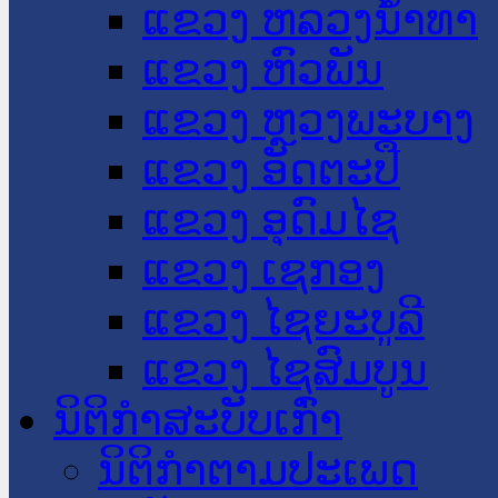
ແຂວງ ຫລວງນໍ້າທາ
ແຂວງ ຫົວພັນ
ແຂວງ ຫຼວງພະບາງ
ແຂວງ ອັດຕະປື
ແຂວງ ອຸດົມໄຊ
ແຂວງ ເຊກອງ
ແຂວງ ໄຊຍະບູລີ
ແຂວງ ໄຊສົມບູນ
ນິຕິກໍາສະບັບເກົ່າ
ນິຕິກຳຕາມປະເພດ