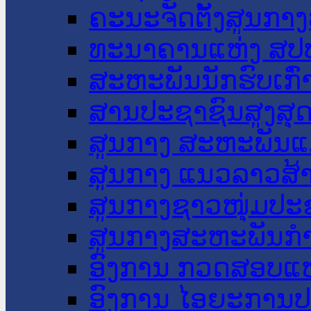
ຄະນະຈັດຕັ້ງສູນກາງ
ທະນາຄານແຫ່ງ ສປ
ສະຫະພັນນັກຮົບເກົ
ສານປະຊາຊົນສູງສຸ
ສູນກາງ ສະຫະພັນແ
ສູນກາງ ແນວລາວສ້
ສູນກາງຊາວໜຸ່ມປະ
ສູນກາງສະຫະພັນກ
ອົງການ ກວດສອບແຫ
ອົງການ ໄອຍະການປ