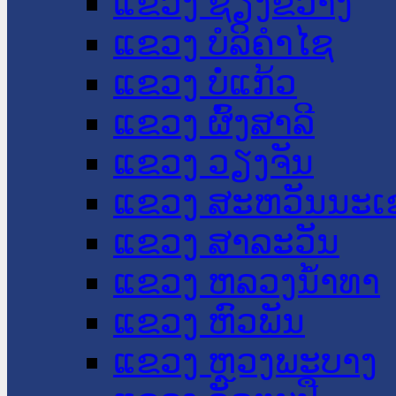
ແຂວງ ຊຽງຂວາງ
ແຂວງ ບໍລິຄໍາໄຊ
ແຂວງ ບໍ່ແກ້ວ
ແຂວງ ຜົ້ງສາລີ
ແຂວງ ວຽງຈັນ
ແຂວງ ສະຫວັນນະເ
ແຂວງ ສາລະວັນ
ແຂວງ ຫລວງນໍ້າທາ
ແຂວງ ຫົວພັນ
ແຂວງ ຫຼວງພະບາງ