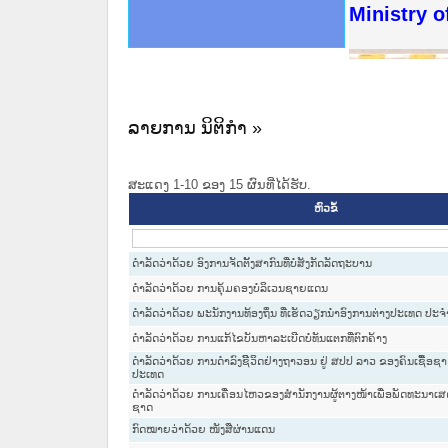
ດໝາຍເຫດທາງລັດຖະການໃຫ້ຜູ້ປະສານງານ
ນການຈັດຕັ້ງປະຕິບັດວຽກງານຈົດໝາຍເຫດ
ສານງານວຽກງານຈົດໝາຍເຫດທາງລັດຖະການ
ສານງານວຽກງານຈົດໝາຍເຫດທາງລັດຖະການ
ດໝາຍລາວ ແລະ ເວັບໄຊຈົດໝາຍເຫດທາງ
ດໝາຍລາວ ແລະ ເວັບໄຊຈົດໝາຍເຫດທາງ
ກງານຈົດໝາຍເຫດທາງລັດຖະການ ໃຫ້ຜູ້
ກງານຈົດໝາຍເຫດທາງລັດຖະການ ໃຫ້ຜູ້
Ministry o
ທີ່ ວິທະຍາຄານສັນຕິບານປະຊາຊົນ
ທີ່ ວິທະຍາຄານຕຳຫຼວດປະຊາຊົນ
ານສະພາປະຊາຊົນ ພາກເໜືອ
ງານສະພາປະຊາຊົນ ພາກກາງ
ຂັ້ນແຂວງພາກເໜືອ
ສຳລັບ ພາກກາງ
ທາງລັດຖະການ
ສຳລັບ ພາກໃຕ້
ລາຍການ ນິຕິກໍາ »
ສະແດງ 1-10 ຂອງ 15 ຜົນທີ່ໄດ້ຮັບ.
ຫົວຂໍ້
ດຳລັດວ່າດ້ວຍ ອົງການຈັດຕັ້ງສາກົນທີ່ບໍ່ສັງກັດລັດຖະບານ
ດຳລັດວ່າດ້ວຍ ການຄຸ້ມຄອງບໍລິເວນຊາຍແດນ
ດຳລັດວ່າດ້ວຍ ພະນັກງານທ້ອງຖິ່ນ ທີ່ເຮັດວຽກນຳອົງການຕ່າງປະເທດ ປະຈ
ດຳລັດວ່າດ້ວຍ ການແກ້ໄຂບັນຫາລະເບີດບໍ່ທັນແຕກທີ່ຕົກຄ້າງ
ດຳລັດວ່າດ້ວຍ ການດຳລົງຊິີວິດຢ່າງຖາວອນ ຢູ່ ສປປ ລາວ ຂອງຄົນເຊື້ອຊາ
ປະເທດ
ດໍາລັດວ່າດ້ວຍ ການເຄື່ອນໄຫວຂອງສໍານັກງານຜູ້ຕາງໜ້າເພື່ອພັດທະນາເ
ຊາດ
ກົດໝາຍວ່າດ້ວຍ ໜັງສືຜ່ານແດນ