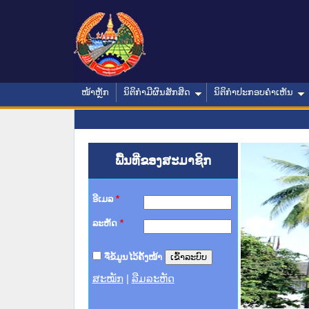
ໜ້າຫຼັກ
ນິຕິກໍາມີຜົນສັກສິດ
ນິຕິກໍາປະກອບຄໍາເຫັນ
ພື້ນທີ່ຂອງສະມາຊິກ
ອີເມລ
*
ລະຫັດ
*
ຈື່ຂໍ້ມູນໄວ້ຄັ້ງໜ້າ
ສະໝັກ
|
ລືມລະຫັດ