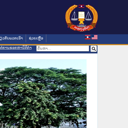
່ຽວກັບພວກເຮົາ
ຊ່ວຍເຫຼືອ
ອມຕໍ່ການຊອກຫານິຕິກຳ