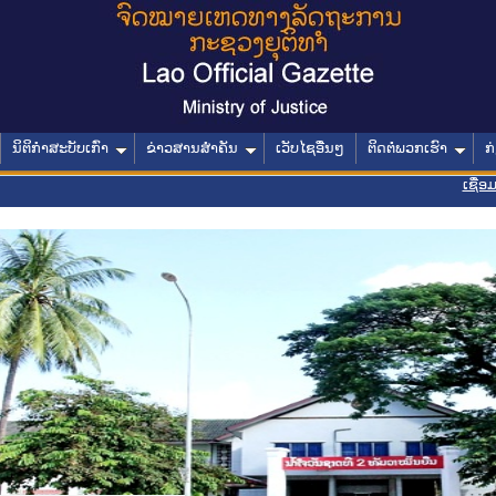
ນິຕິກໍາສະບັບເກົ່າ
ຂ່າວສານສໍາຄັນ
ເວັບໄຊອື່ນໆ
ຕິດຕໍ່ພວກເຮົາ
ກ
ເຊື່