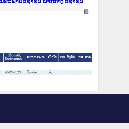
ີ່ ສະຖາບັນຍຸຕິທຳແຫ່ງຊາດ
ງານສະພາປະຊາຊົນ ພາກເໜືອ
ງລັດຖະການ
ັບ ພາກກາງ
ັບ ພາກໃຕ້
 ທີ່ ວິທະຍາຄານຕຳຫຼວດປະຊາຊົນ
ທີ່ ວິທະຍາຄານສັນຕິບານປະຊາຊົນ
້ນແຂວງພາກເໜືອ
ງານສະພາປະຊາຊົນ ພາກກາງ
ີ
ເຜີຍແຜ່ລົງ
ສະຖານະພາບ
ເນື້ອໃນ
PDF ອັງກິດ
PDF ລາວ
ຈົດໝາຍເຫດ
28-03-2023
ປັດຈຸບັນ
ເບິ່ງ