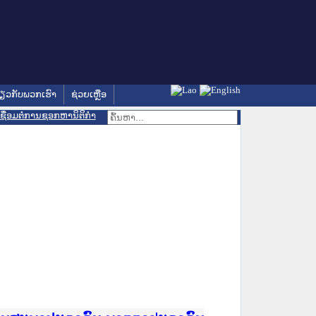
່ຽວກັບພວກເຮົາ
ຊ່ວຍເຫຼືອ
ເຊື່ອມຕໍ່ການຊອກຫານິຕິກຳ