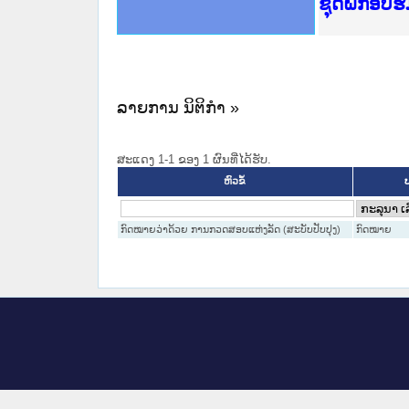
Ministry o
ເຜີຍແຜ່ວັ
ກະຊວງຍຸຕິ
ຊຸດຝຶກອົບ
ກອງປະຊຸມທ
ຝຶກອົບຮົມ
ຝຶກອົບຮົມ
ເຜີຍແຜ່ແອ
ເຜີຍແຜ່ແອ
ຍົກລະດັບວ
ຊຸດຝຶກອົບ
ລາຍການ ນິຕິກໍາ »
ສະແດງ 1-1 ຂອງ 1 ຜົນທີ່ໄດ້ຮັບ.
ປ
ຫົວຂໍ້
ກົດໝາຍວ່າດ້ວຍ ການກວດສອບແຫ່ງລັດ (ສະບັບປັບປຸງ)
ກົດໝາຍ