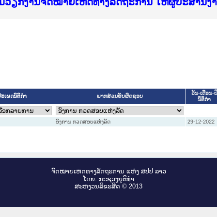
f Justice Lao PDR
ບໄຊຈົດໝາຍເຫດທາງລັດຖະການ ແລະ ແອັບກົດໝາຍລາວ ທ
ທຳ
ຮົມວຽກງານຈົດໝາຍເຫດທາງລັດຖະການ ໃຫ້ຜູ້ປະສານ
ົບທວນຄືນການຈັດຕັ້ງປະຕິບັດວຽກງານຈົດໝາຍເຫດທາ
 ຜູ່ປະສານງານວຽກງານຈົດໝາຍເຫດທາງລັດຖະການ ສຳລ
 ຜູ່ປະສານງານວຽກງານຈົດໝາຍເຫດທາງລັດຖະການ ສຳລ
ັບກົດໝາຍລາວ ແລະ ເວັບໄຊຈົດໝາຍເຫດທາງລັດຖະການ
ັບກົດໝາຍລາວ ແລະ ເວັບໄຊຈົດໝາຍເຫດທາງລັດຖະການ 
ຽກງານຈົດໝາຍເຫດທາງລັດຖະການໃຫ້ຜູ້ປະສານງານຂັ
ຮົມວຽກງານຈົດໝາຍເຫດທາງລັດຖະການ ໃຫ້ຜູ້ປະສານ
ວັນ-ເດືອນ-ປ
ະເພດນິຕິກຳ
ພາກສ່ວນຮັບຜິດຊອບ
ນິຕິກໍາ
ອົງການ ກວດສອບແຫ່ງລັດ
29-12-2022
ຈົດ​ໝາຍ​ເຫດ​ທາງ​ລັດ​ຖະ​ການ ແຫ່ງ ສ​ປ​ປ ລາວ
ໂດຍ: ກະ​ຊວງຍຸ​ຕິ​ທຳ
ສະ​ຫງວນ​ລິ​ຂະ​ສິດ © 2013