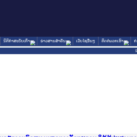
ນິຕິກໍາສະບັບເກົ່າ
ຂ່າວສານສໍາຄັນ
ເວັບໄຊອື່ນໆ
ຕິດຕໍ່ພວກເຮົາ
ກ