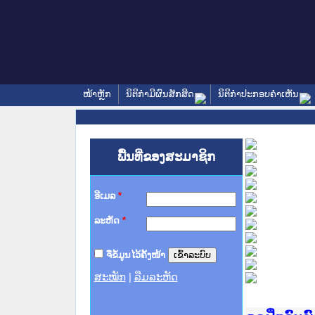
ໜ້າຫຼັກ
ນິຕິກໍາມີຜົນສັກສິດ
ນິຕິກໍາປະກອບຄໍາເຫັນ
ພື້ນທີ່ຂອງສະມາຊິກ
ອີເມລ
*
ລະຫັດ
*
ຈື່ຂໍ້ມູນໄວ້ຄັ້ງໜ້າ
ສະໝັກ
|
ລືມລະຫັດ