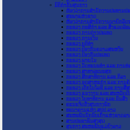
ນິຕິກໍາຂັ້ນສູນກາງ
ຫ້ອງວ່າການສໍານັກງານປະທານປ
ສະພາແຫ່ງຊາດ
ຫ້ອງວ່າການສຳນັກງານນາຍົກລັດຖ
ກະຊວງ ກະສິກຳ ແລະ ສິ່ງແວດລ້ອ
ກະຊວງ ການຕ່າງປະເທດ
ກະຊວງ ການເງິນ
ກະຊວງ ຍຸຕິທໍາ
ກະຊວງ ປ້ອງກັນຄວາມສະຫງົບ
ກະຊວງ ປ້ອງກັນປະເທດ
ກະຊວງ ພາຍໃນ
ກະຊວງ ວັດທະນະທຳ ແລະ ການທ່
ກະຊວງ ສາທາລະນະສຸກ
ກະຊວງ ສຶກສາທິການ ແລະ ກິລາ
ກະຊວງ ອຸດສາຫະກຳ ແລະ ການຄ້
ກະຊວງ ເຕັກໂນໂລຊີ ແລະ ການສື່
ກະຊວງ ແຮງງານ ແລະ ສະຫວັດດີ
ກະຊວງ ໂຍທາທິການ ແລະ ຂົນສົ່ງ
ຄະນະຈັດຕັ້ງສູນກາງພັກ
ທະນາຄານແຫ່ງ ສປປ ລາວ
ສະຫະພັນນັກຮົບເກົ່າແຫ່ງຊາດລາ
ສານປະຊາຊົນສູງສຸດ
ສູນກາງ ສະຫະພັນແມ່ຍິງລາວ