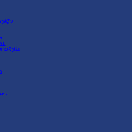
ອງທ່ຽວ
າ
ສານ
ການສັງຄົມ
ວ
ດລາວ
ດ