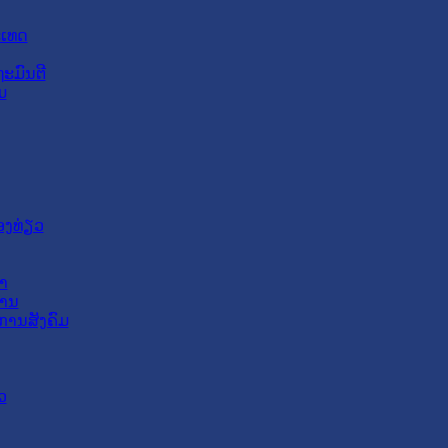
ະເທດ
ະມົນຕີ
ມ
ອງທ່ຽວ
າ
ສານ
ການສັງຄົມ
ວ