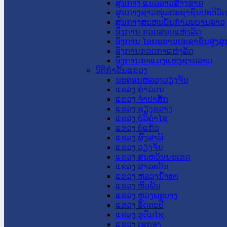
ສູນກາງ ແນວລາວສ້າງຊາດ
ສູນກາງຊາວໜຸ່ມປະຊາຊົນປະຕິວັ
ສູນກາງສະຫະພັນກຳມະບານລາວ
ອົງການ ກວດສອບແຫ່ງລັດ
ອົງການ ໄອຍະການປະຊາຊົນສູງສຸ
ອົງການກວດກາແຫ່ງລັດ
ອົງການກາແດງແຫ່ງຊາດລາວ
ນິຕິກໍາຂັ້ນແຂວງ
ນະ​ຄອນ​ຫລວງວຽງຈັນ
ແຂວງ ຄໍາມ່ວນ
ແຂວງ ຈໍາປາສັກ
ແຂວງ ຊຽງຂວາງ
ແຂວງ ບໍລິຄໍາໄຊ
ແຂວງ ບໍ່ແກ້ວ
ແຂວງ ຜົ້ງສາລີ
ແຂວງ ວຽງຈັນ
ແຂວງ ສະຫວັນນະເຂດ
ແຂວງ ສາລະວັນ
ແຂວງ ຫລວງນໍ້າທາ
ແຂວງ ຫົວພັນ
ແຂວງ ຫຼວງພະບາງ
ແຂວງ ອັດຕະປື
ແຂວງ ອຸດົມໄຊ
ແຂວງ ເຊກອງ