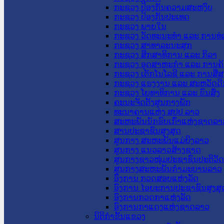
ກະຊວງ ປ້ອງກັນຄວາມສະຫງົບ
ກະຊວງ ປ້ອງກັນປະເທດ
ກະຊວງ ພາຍໃນ
ກະຊວງ ວັດທະນະທຳ ແລະ ການທ່
ກະຊວງ ສາທາລະນະສຸກ
ກະຊວງ ສຶກສາທິການ ແລະ ກິລາ
ກະຊວງ ອຸດສາຫະກຳ ແລະ ການຄ້
ກະຊວງ ເຕັກໂນໂລຊີ ແລະ ການສື່
ກະຊວງ ແຮງງານ ແລະ ສະຫວັດດີ
ກະຊວງ ໂຍທາທິການ ແລະ ຂົນສົ່ງ
ຄະນະຈັດຕັ້ງສູນກາງພັກ
ທະນາຄານແຫ່ງ ສປປ ລາວ
ສະຫະພັນນັກຮົບເກົ່າແຫ່ງຊາດລາ
ສານປະຊາຊົນສູງສຸດ
ສູນກາງ ສະຫະພັນແມ່ຍິງລາວ
ສູນກາງ ແນວລາວສ້າງຊາດ
ສູນກາງຊາວໜຸ່ມປະຊາຊົນປະຕິວັ
ສູນກາງສະຫະພັນກຳມະບານລາວ
ອົງການ ກວດສອບແຫ່ງລັດ
ອົງການ ໄອຍະການປະຊາຊົນສູງສຸ
ອົງການກວດກາແຫ່ງລັດ
ອົງການກາແດງແຫ່ງຊາດລາວ
ນິຕິກໍາຂັ້ນແຂວງ