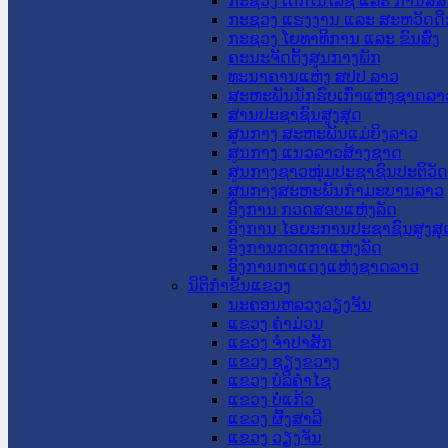
ກະຊວງ ເຕັກໂນໂລຊີ ແລະ ການສື່
ກະຊວງ ແຮງງານ ແລະ ສະຫວັດດີ
ກະຊວງ ໂຍທາທິການ ແລະ ຂົນສົ່ງ
ຄະນະຈັດຕັ້ງສູນກາງພັກ
ທະນາຄານແຫ່ງ ສປປ ລາວ
ສະຫະພັນນັກຮົບເກົ່າແຫ່ງຊາດລາ
ສານປະຊາຊົນສູງສຸດ
ສູນກາງ ສະຫະພັນແມ່ຍິງລາວ
ສູນກາງ ແນວລາວສ້າງຊາດ
ສູນກາງຊາວໜຸ່ມປະຊາຊົນປະຕິວັ
ສູນກາງສະຫະພັນກຳມະບານລາວ
ອົງການ ກວດສອບແຫ່ງລັດ
ອົງການ ໄອຍະການປະຊາຊົນສູງສຸ
ອົງການກວດກາແຫ່ງລັດ
ອົງການກາແດງແຫ່ງຊາດລາວ
ນິຕິກໍາຂັ້ນແຂວງ
ນະ​ຄອນ​ຫລວງວຽງຈັນ
ແຂວງ ຄໍາມ່ວນ
ແຂວງ ຈໍາປາສັກ
ແຂວງ ຊຽງຂວາງ
ແຂວງ ບໍລິຄໍາໄຊ
ແຂວງ ບໍ່ແກ້ວ
ແຂວງ ຜົ້ງສາລີ
ແຂວງ ວຽງຈັນ