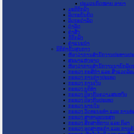
ປະມວນກົດໝາຍ ອາຍາ
ມະຕິຕົກລົງ
ລັດຖະບັນຍັດ
ລັດຖະດໍາລັດ
ດໍາລັດ
ຄໍາສັ່ງ
ຂໍ້ຕົກລົງ
ຄໍາແນະນໍາ
ນິຕິກຳຂັ້ນສູນກາງ
ຫ້ອງວ່າການສໍານັກງານປະທານປ
ສະພາແຫ່ງຊາດ
ຫ້ອງວ່າການສຳນັກງານນາຍົກລັດຖ
ກະຊວງ ກະສິກຳ ແລະ ສິ່ງແວດລ້ອ
ກະຊວງ ການຕ່າງປະເທດ
ກະຊວງ ການເງິນ
ກະຊວງ ຍຸຕິທໍາ
ກະຊວງ ປ້ອງກັນຄວາມສະຫງົບ
ກະຊວງ ປ້ອງກັນປະເທດ
ກະຊວງ ພາຍໃນ
ກະຊວງ ວັດທະນະທຳ ແລະ ການທ່
ກະຊວງ ສາທາລະນະສຸກ
ກະຊວງ ສຶກສາທິການ ແລະ ກິລາ
ກະຊວງ ອຸດສາຫະກຳ ແລະ ການຄ້