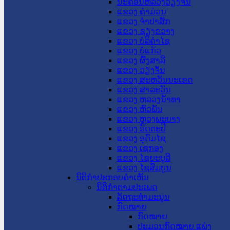
ນະ​ຄອນ​ຫລວງວຽງຈັນ
ແຂວງ ຄໍາມ່ວນ
ແຂວງ ຈໍາປາສັກ
ແຂວງ ຊຽງຂວາງ
ແຂວງ ບໍລິຄໍາໄຊ
ແຂວງ ບໍ່ແກ້ວ
ແຂວງ ຜົ້ງສາລີ
ແຂວງ ວຽງຈັນ
ແຂວງ ສະຫວັນນະເຂດ
ແຂວງ ສາລະວັນ
ແຂວງ ຫລວງນໍ້າທາ
ແຂວງ ຫົວພັນ
ແຂວງ ຫຼວງພະບາງ
ແຂວງ ອັດຕະປື
ແຂວງ ອຸດົມໄຊ
ແຂວງ ເຊກອງ
ແຂວງ ໄຊຍະບູລີ
ແຂວງ ໄຊສົມບູນ
ນິຕິກໍາປະກອບຄໍາເຫັນ
ນິຕິກໍາຕາມປະເພດ
ລັດຖະທໍາມະນູນ
ກົດໝາຍ
ກົດໝາຍ
ປະມວນກົດໝາຍ ແພ່ງ