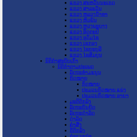
ແຂວງ ສະຫວັນນະເຂດ
ແຂວງ ສາລະວັນ
ແຂວງ ຫລວງນໍ້າທາ
ແຂວງ ຫົວພັນ
ແຂວງ ຫຼວງພະບາງ
ແຂວງ ອັດຕະປື
ແຂວງ ອຸດົມໄຊ
ແຂວງ ເຊກອງ
ແຂວງ ໄຊຍະບູລີ
ແຂວງ ໄຊສົມບູນ
ນິຕິກໍາສະບັບເກົ່າ
ນິຕິກຳຕາມປະເພດ
ລັດຖະທໍາມະນູນ
ກົດໝາຍ
ກົດໝາຍ
ປະມວນກົດໝາຍ ແພ່ງ
ປະມວນກົດໝາຍ ອາຍາ
ມະຕິຕົກລົງ
ລັດຖະບັນຍັດ
ລັດຖະດໍາລັດ
ດໍາລັດ
ຄໍາສັ່ງ
ຂໍ້ຕົກລົງ
ຄໍາແນະນໍາ