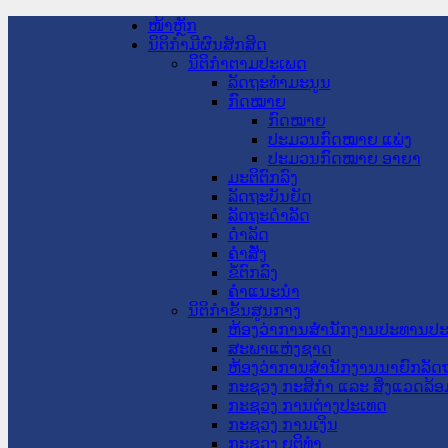
ໜ້າຫຼັກ
ນິຕິກໍາມີຜົນສັກສິດ
ນິຕິກໍາຕາມປະເພດ
ລັດຖະທໍາມະນູນ
ກົດໝາຍ
ກົດໝາຍ
ປະມວນກົດໝາຍ ແພ່ງ
ປະມວນກົດໝາຍ ອາຍາ
ມະຕິຕົກລົງ
ລັດຖະບັນຍັດ
ລັດຖະດໍາລັດ
ດໍາລັດ
ຄໍາສັ່ງ
ຂໍ້ຕົກລົງ
ຄໍາແນະນໍາ
ນິຕິກໍາຂັ້ນສູນກາງ
ຫ້ອງວ່າການສໍານັກງານປະທານປ
ສະພາແຫ່ງຊາດ
ຫ້ອງວ່າການສຳນັກງານນາຍົກລັດຖ
ກະຊວງ ກະສິກຳ ແລະ ສິ່ງແວດລ້ອ
ກະຊວງ ການຕ່າງປະເທດ
ກະຊວງ ການເງິນ
ກະຊວງ ຍຸຕິທໍາ