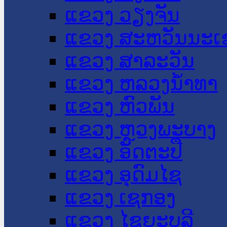
ແຂວງ ວຽງຈັນ
ແຂວງ ສະຫວັນນະເ
ແຂວງ ສາລະວັນ
ແຂວງ ຫລວງນໍ້າທາ
ແຂວງ ຫົວພັນ
ແຂວງ ຫຼວງພະບາງ
ແຂວງ ອັດຕະປື
ແຂວງ ອຸດົມໄຊ
ແຂວງ ເຊກອງ
ແຂວງ ໄຊຍະບູລີ