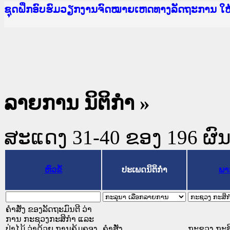
Ministry of Justice Lao PDR
ເຜີຍແຜ່ວັບໄຊຈົດໝາຍເຫດທາງລັດຖະການ ແລະ ແອັບກ
ກະຊວງຍຸຕິທຳ
ຊຸດຝຶກອົບຮົມວຽກງານຈົດໝາຍເຫດທາງລັດຖະການ ໃ
ກອງປະຊຸມທົບທວນຄືນການຈັດຕັ້ງປະຕິບັດວຽກງານຈ
ຝຶກອົບຮົມ ຜູ່ປະສານງານວຽກງານຈົດໝາຍເຫດທາງລັ
ຝຶກອົບຮົມ ຜູ່ປະສານງານວຽກງານຈົດໝາຍເຫດທາງລັດ
ເຜີຍແຜ່ແອັບກົດໝາຍລາວ ແລະ ເວັບໄຊຈົດໝາຍເຫດທ
ເຜີຍແຜ່ແອັບກົດໝາຍລາວ ແລະ ເວັບໄຊຈົດໝາຍເຫດທາ
ຍົກລະດັບວຽກງານຈົດໝາຍເຫດທາງລັດຖະການໃຫ້ຜູ້
ຊຸດຝຶກອົບຮົມວຽກງານຈົດໝາຍເຫດທາງລັດຖະການ ໃ
ລາຍການ ນິຕິກໍາ »
ສະແດງ 31-40 ຂອງ 196 ຜົນທີ
ຫົວຂໍ້
ປະເພດນິຕິກຳ
ພາ
ຄຳສັ່ງ ຂອງລັດຖະມົນຕີ ວ່າ
ການ ກະຊວງກະສິກຳ ແລະ
ປ່າໄມ້ ວ່າດ້ວຍ ການຄຸ້ມຄອງ
ຄໍາສັ່ງ
ກະຊວງ ກະສິ