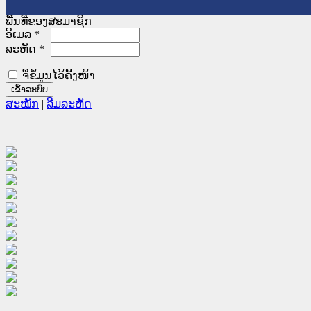
ພື້ນທີ່ຂອງສະມາຊິກ
ອີເມລ
*
ລະຫັດ
*
ຈື່ຂໍ້ມູນໄວ້ຄັ້ງໜ້າ
ສະໝັກ
|
ລືມລະຫັດ