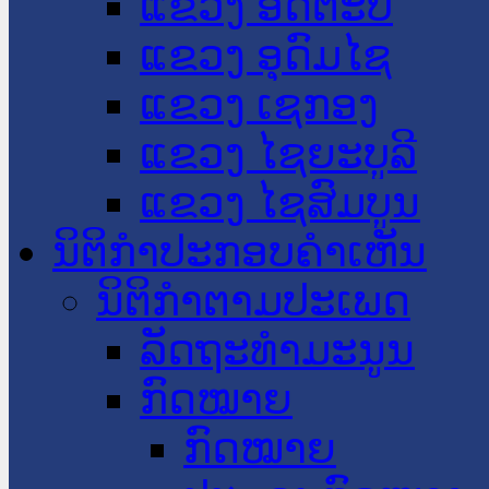
ແຂວງ ອັດຕະປື
ແຂວງ ອຸດົມໄຊ
ແຂວງ ເຊກອງ
ແຂວງ ໄຊຍະບູລີ
ແຂວງ ໄຊສົມບູນ
ນິຕິກໍາປະກອບຄໍາເຫັນ
ນິຕິກໍາຕາມປະເພດ
ລັດຖະທໍາມະນູນ
ກົດໝາຍ
ກົດໝາຍ