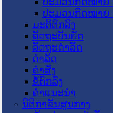
ປະມວນກົດໝາຍ 
ປະມວນກົດໝາຍ 
ມະຕິຕົກລົງ
ລັດຖະບັນຍັດ
ລັດຖະດໍາລັດ
ດໍາລັດ
ຄໍາສັ່ງ
ຂໍ້ຕົກລົງ
ຄໍາແນະນໍາ
ນິຕິກຳຂັ້ນສູນກາງ