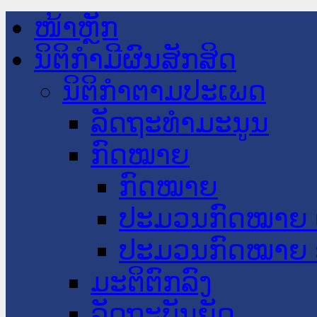
ໜ້າຫຼັກ
ນິຕິກໍາມີຜົນສັກສິດ
ນິຕິກໍາຕາມປະເພດ
ລັດຖະທໍາມະນູນ
ກົດໝາຍ
ກົດໝາຍ
ປະມວນກົດໝາຍ 
ປະມວນກົດໝາຍ 
ມະຕິຕົກລົງ
ລັດຖະບັນຍັດ