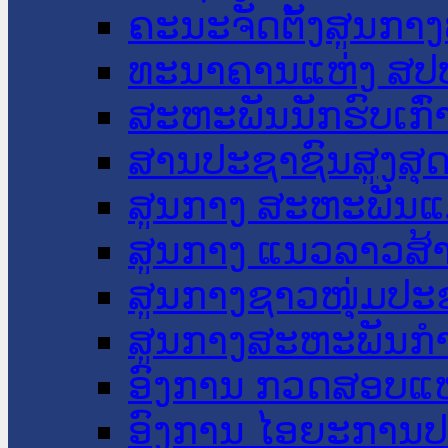
ຄະນະຈັດຕັ້ງສູນກາງ
ທະນາຄານແຫ່ງ ສປ
ສະຫະພັນນັກຮົບເກົ
ສານປະຊາຊົນສູງສຸ
ສູນກາງ ສະຫະພັນແ
ສູນກາງ ແນວລາວສ້
ສູນກາງຊາວໜຸ່ມປະ
ສູນກາງສະຫະພັນກ
ອົງການ ກວດສອບແຫ
ອົງການ ໄອຍະການປ