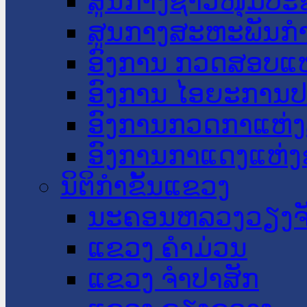
ສູນກາງຊາວໜຸ່ມປະ
ສູນກາງສະຫະພັນກ
ອົງການ ກວດສອບແຫ
ອົງການ ໄອຍະການປ
ອົງການກວດກາແຫ່ງ
ອົງການກາແດງແຫ່
ນິຕິກໍາຂັ້ນແຂວງ
ນະ​ຄອນ​ຫລວງວຽງຈ
ແຂວງ ຄໍາມ່ວນ
ແຂວງ ຈໍາປາສັກ