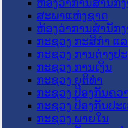
ຫ້ອງວ່າການສໍານັ
ສະພາແຫ່ງຊາດ
ຫ້ອງວ່າການສຳນັກງ
ກະຊວງ ກະສິກຳ ແລະ
ກະຊວງ ການຕ່າງປ
ກະຊວງ ການເງິນ
ກະຊວງ ຍຸຕິທໍາ
ກະຊວງ ປ້ອງກັນຄວ
ກະຊວງ ປ້ອງກັນປະ
ກະຊວງ ພາຍໃນ