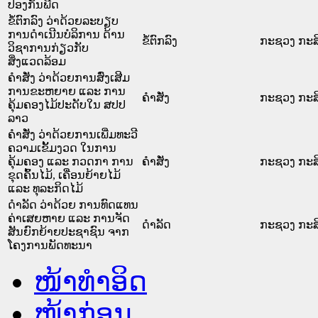
ປ້ອງກັນພືດ
ຂໍ້ຕົກລົງ ວ່າດ້ວຍລະບຽບ
ການດຳເນີນບໍລິການ ດ້ານ
ຂໍ້ຕົກລົງ
ກະຊວງ ກະສິ
ວິຊາການກ່ຽວກັບ
ສິ່ງແວດລ້ອມ
ຄຳສັ່ງ ວ່າດ້ວຍການສົ່ງເສີມ
ການຂະຫຍາຍ ແລະ ການ
ຄໍາສັ່ງ
ກະຊວງ ກະສິ
ຄຸ້ມຄອງໄມ້ປະດັບໃນ ສປປ
ລາວ
ຄຳສັ່ງ ວ່າດ້ວຍການເພີ່ມທະວີ
ຄວາມເຂັ້ມງວດ ໃນການ
ຄຸ້ມຄອງ ແລະ ກວດກາ ການ
ຄໍາສັ່ງ
ກະຊວງ ກະສິ
ຂຸດຄົ້ນໄມ້, ເຄື່ອນຍ້າຍໄມ້
ແລະ ທຸລະກິດໄມ້
ດຳລັດ ວ່າດ້ວຍ ການທົດແທນ
ຄ່າເສຍຫາຍ ແລະ ການຈັດ
ດໍາລັດ
ກະຊວງ ກະສິ
ສັນຍົກຍ້າຍປະຊາຊົນ ຈາກ
ໂຄງການພັດທະນາ
ໜ້າທໍາອິດ
ໜ້າກ່ອນ