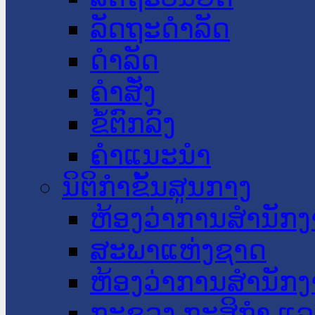
ລັດຖະດໍາລັດ
ດໍາລັດ
ຄໍາສັ່ງ
ຂໍ້ຕົກລົງ
ຄໍາແນະນໍາ
ນິຕິກໍາຂັ້ນສູນກາງ
ຫ້ອງວ່າການສໍານັ
ສະພາແຫ່ງຊາດ
ຫ້ອງວ່າການສຳນັກງ
ກະຊວງ ກະສິກຳ ແລະ