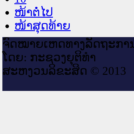
ໜ້າຕໍ່ໄປ
ໜ້າສຸດທ້າຍ
ຈົດ​ໝາຍ​ເຫດ​ທາງ​ລັດ​ຖະ​ກາ
ໂດຍ: ກະ​ຊວງຍຸ​ຕິ​ທຳ
ສະ​ຫງວນ​ລິ​ຂະ​ສິດ © 2013