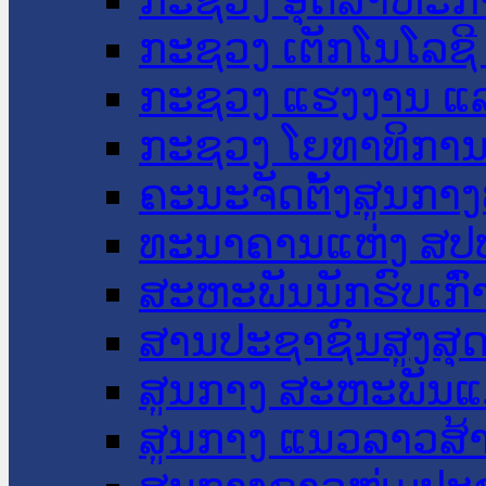
ກະຊວງ ເຕັກໂນໂລຊີ
ກະຊວງ ແຮງງານ ແລ
ກະຊວງ ໂຍທາທິການ 
ຄະນະຈັດຕັ້ງສູນກາງ
ທະນາຄານແຫ່ງ ສປ
ສະຫະພັນນັກຮົບເກົ
ສານປະຊາຊົນສູງສຸ
ສູນກາງ ສະຫະພັນແ
ສູນກາງ ແນວລາວສ້