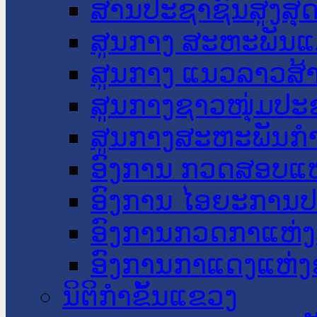
ສານປະຊາຊົນສູງສຸ
ສູນກາງ ສະຫະພັນແ
ສູນກາງ ແນວລາວສ້
ສູນກາງຊາວໜຸ່ມປະ
ສູນກາງສະຫະພັນກ
ອົງການ ກວດສອບແຫ
ອົງການ ໄອຍະການປ
ອົງການກວດກາແຫ່ງ
ອົງການກາແດງແຫ່
ນິຕິກໍາຂັ້ນແຂວງ