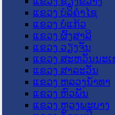
ແຂວງ ຊຽງຂວາງ
ແຂວງ ບໍລິຄໍາໄຊ
ແຂວງ ບໍ່ແກ້ວ
ແຂວງ ຜົ້ງສາລີ
ແຂວງ ວຽງຈັນ
ແຂວງ ສະຫວັນນະເ
ແຂວງ ສາລະວັນ
ແຂວງ ຫລວງນໍ້າທາ
ແຂວງ ຫົວພັນ
ແຂວງ ຫຼວງພະບາງ