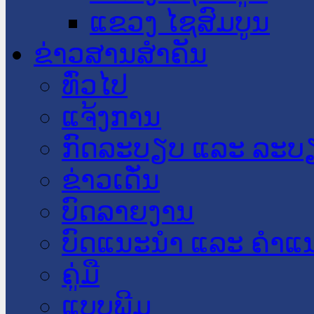
ແຂວງ ໄຊສົມບູນ
ຂ່າວສານສໍາຄັນ
​ທົ່ວ​ໄປ
ແຈ້ງການ
ກົດລະບຽບ ແລະ ລະບ
ຂ່າວເດັ່ນ
ບົດລາຍງານ
ບົດແນະນໍາ ແລະ ຄໍາແ
ຄູ່ມື
ແບບພີມ