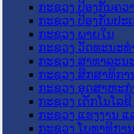
ກະຊວງ ປ້ອງກັນຄວ
ກະຊວງ ປ້ອງກັນປະ
ກະຊວງ ພາຍໃນ
ກະຊວງ ວັດທະນະທຳ
ກະຊວງ ສາທາລະນະ
ກະຊວງ ສຶກສາທິການ
ກະຊວງ ອຸດສາຫະກຳ
ກະຊວງ ເຕັກໂນໂລຊີ
ກະຊວງ ແຮງງານ ແລ
ກະຊວງ ໂຍທາທິການ 