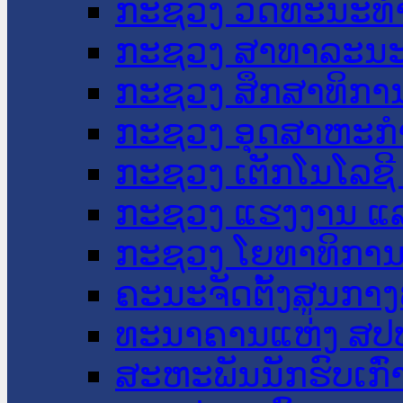
ກະຊວງ ວັດທະນະທຳ
ກະຊວງ ສາທາລະນະ
ກະຊວງ ສຶກສາທິການ
ກະຊວງ ອຸດສາຫະກຳ
ກະຊວງ ເຕັກໂນໂລຊີ
ກະຊວງ ແຮງງານ ແລ
ກະຊວງ ໂຍທາທິການ 
ຄະນະຈັດຕັ້ງສູນກາງ
ທະນາຄານແຫ່ງ ສປ
ສະຫະພັນນັກຮົບເກົ