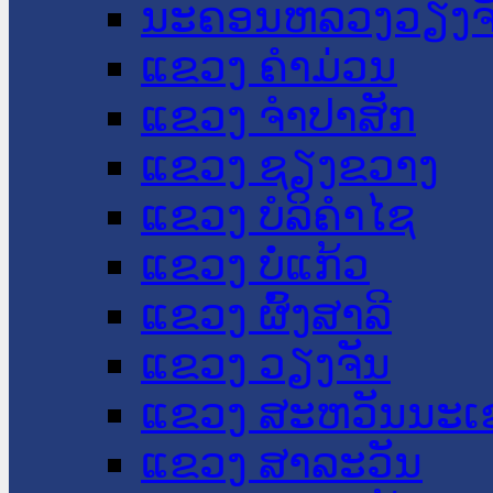
ນະ​ຄອນ​ຫລວງວຽງຈ
ແຂວງ ຄໍາມ່ວນ
ແຂວງ ຈໍາປາສັກ
ແຂວງ ຊຽງຂວາງ
ແຂວງ ບໍລິຄໍາໄຊ
ແຂວງ ບໍ່ແກ້ວ
ແຂວງ ຜົ້ງສາລີ
ແຂວງ ວຽງຈັນ
ແຂວງ ສະຫວັນນະເ
ແຂວງ ສາລະວັນ