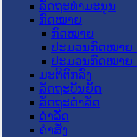
ລັດຖະທໍາມະນູນ
ກົດໝາຍ
ກົດໝາຍ
ປະມວນກົດໝາຍ 
ປະມວນກົດໝາຍ 
ມະຕິຕົກລົງ
ລັດຖະບັນຍັດ
ລັດຖະດໍາລັດ
ດໍາລັດ
ຄໍາສັ່ງ