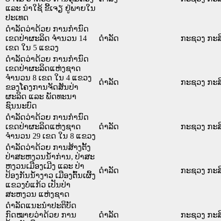
ແລະ ນຳໃຊ້ ຂີ້ເຈຽ ຢູ່ພາຍໃນ
ປະເທດ
ດຳລັດວ່າດ້ວຍ ການກຳນົດ
ເຂດປ່າຜະລິດ ຈຳນວນ 14
ດໍາລັດ
ກະຊວງ ກະສິ
ເຂດ ໃນ 5 ແຂວງ
ດຳລັດວ່າດ້ວຍ ການກຳນົດ
ເຂດປ່າຜະລິດແຫ່ງຊາດ
ຈຳນວນ 8 ເຂດ ໃນ 4 ແຂວງ
ດໍາລັດ
ກະຊວງ ກະສິ
ຂອງໂຄງການຈັດສັນປ່າ
ຜະລິດ ແລະ ພັດທະນາ
ຊົນນະບົດ
ດຳລັດວ່າດ້ວຍ ການກຳນົດ
ເຂດປ່າຜະລິດແຫ່ງຊາດ
ດໍາລັດ
ກະຊວງ ກະສິ
ຈຳນວນ 29 ເຂດ ໃນ 8 ແຂວງ
ດຳລັດວ່າດ້ວຍ ການສ້າງຕັ້ງ
ປ່າສະຫງວນນ້ຳກ່ານ, ປ່າສະ
ຫງວນເມືອງເມີງ ແລະ ປ່າ
ດໍາລັດ
ກະຊວງ ກະສິ
ປ້ອງກັນນ້ຳງາວ ເມືອງຕົ້ນເຜິ້ງ
ແຂວງບໍ່ແກ້ວ ເປັນປ່າ
ສະຫງວນ ແຫ່ງຊາດ
ດຳລັດແນະນຳປະຕິບັດ
ກົດໝາຍວ່າດ້ວຍ ການ
ດໍາລັດ
ກະຊວງ ກະສິ