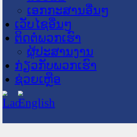
ເອກກະສານອື່ນໆ
ເວັບໄຊອື່ນໆ
ຕິດຕໍ່ພວກເຮົາ
ຜູ້ປະສານງານ
ກ່ຽວກັບພວກເຮົາ
ຊ່ວຍເຫຼືອ