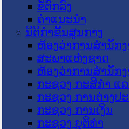
ຂໍ້ຕົກລົງ
ຄໍາແນະນໍາ
ນິຕິກໍາຂັ້ນສູນກາງ
ຫ້ອງວ່າການສໍານັ
ສະພາແຫ່ງຊາດ
ຫ້ອງວ່າການສຳນັກງ
ກະຊວງ ກະສິກຳ ແລະ
ກະຊວງ ການຕ່າງປ
ກະຊວງ ການເງິນ
ກະຊວງ ຍຸຕິທໍາ