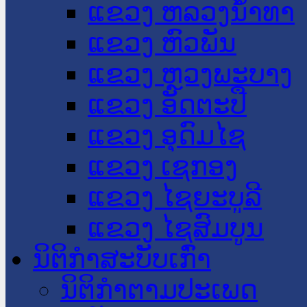
ແຂວງ ຫລວງນໍ້າທາ
ແຂວງ ຫົວພັນ
ແຂວງ ຫຼວງພະບາງ
ແຂວງ ອັດຕະປື
ແຂວງ ອຸດົມໄຊ
ແຂວງ ເຊກອງ
ແຂວງ ໄຊຍະບູລີ
ແຂວງ ໄຊສົມບູນ
ນິຕິກໍາສະບັບເກົ່າ
ນິຕິກຳຕາມປະເພດ