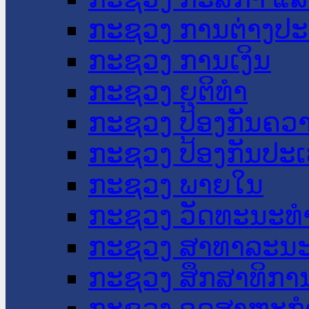
ກະຊວງ ການຕ່າງປ
ກະຊວງ ການເງິນ
ກະຊວງ ຍຸຕິທໍາ
ກະຊວງ ປ້ອງກັນຄວ
ກະຊວງ ປ້ອງກັນປະ
ກະຊວງ ພາຍໃນ
ກະຊວງ ວັດທະນະທຳ
ກະຊວງ ສາທາລະນະ
ກະຊວງ ສຶກສາທິການ
ກະຊວງ ອຸດສາຫະກຳ