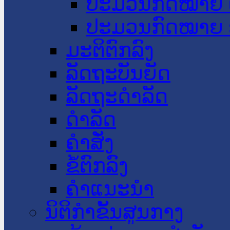
ປະມວນກົດໝາຍ 
ປະມວນກົດໝາຍ 
ມະຕິຕົກລົງ
ລັດຖະບັນຍັດ
ລັດຖະດໍາລັດ
ດໍາລັດ
ຄໍາສັ່ງ
ຂໍ້ຕົກລົງ
ຄໍາແນະນໍາ
ນິຕິກຳຂັ້ນສູນກາງ