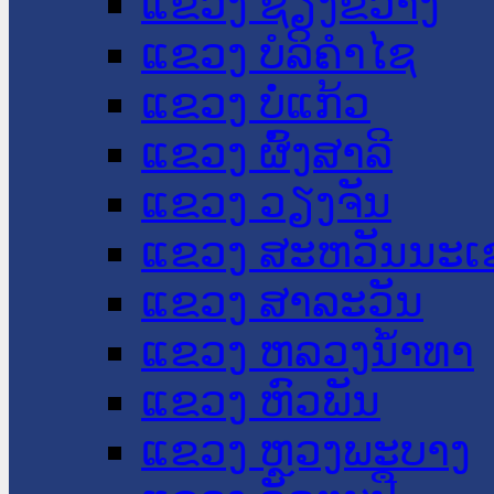
ແຂວງ ຊຽງຂວາງ
ແຂວງ ບໍລິຄໍາໄຊ
ແຂວງ ບໍ່ແກ້ວ
ແຂວງ ຜົ້ງສາລີ
ແຂວງ ວຽງຈັນ
ແຂວງ ສະຫວັນນະເ
ແຂວງ ສາລະວັນ
ແຂວງ ຫລວງນໍ້າທາ
ແຂວງ ຫົວພັນ
ແຂວງ ຫຼວງພະບາງ