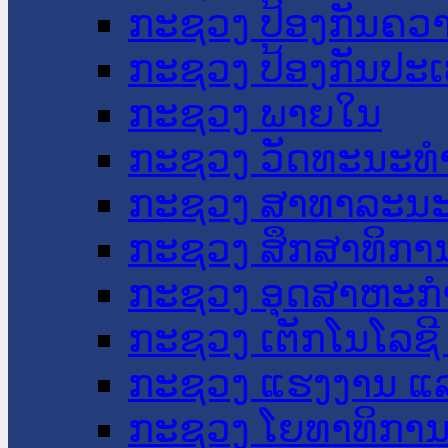
ກະຊວງ ປ້ອງກັນຄວ
ກະຊວງ ປ້ອງກັນປະ
ກະຊວງ ພາຍໃນ
ກະຊວງ ວັດທະນະທຳ
ກະຊວງ ສາທາລະນະ
ກະຊວງ ສຶກສາທິການ
ກະຊວງ ອຸດສາຫະກຳ
ກະຊວງ ເຕັກໂນໂລຊີ
ກະຊວງ ແຮງງານ ແລ
ກະຊວງ ໂຍທາທິການ 