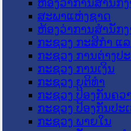
ຫ້ອງວ່າການສໍານັ
ສະພາແຫ່ງຊາດ
ຫ້ອງວ່າການສຳນັກງ
ກະຊວງ ກະສິກຳ ແລະ
ກະຊວງ ການຕ່າງປ
ກະຊວງ ການເງິນ
ກະຊວງ ຍຸຕິທໍາ
ກະຊວງ ປ້ອງກັນຄວ
ກະຊວງ ປ້ອງກັນປະ
ກະຊວງ ພາຍໃນ