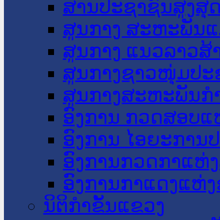
ສານປະຊາຊົນສູງສຸ
ສູນກາງ ສະຫະພັນແ
ສູນກາງ ແນວລາວສ້
ສູນກາງຊາວໜຸ່ມປະ
ສູນກາງສະຫະພັນກ
ອົງການ ກວດສອບແຫ
ອົງການ ໄອຍະການປ
ອົງການກວດກາແຫ່ງ
ອົງການກາແດງແຫ່
ນິຕິກໍາຂັ້ນແຂວງ