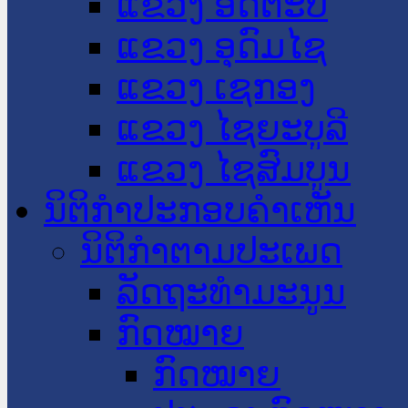
ແຂວງ ອັດຕະປື
ແຂວງ ອຸດົມໄຊ
ແຂວງ ເຊກອງ
ແຂວງ ໄຊຍະບູລີ
ແຂວງ ໄຊສົມບູນ
ນິຕິກໍາປະກອບຄໍາເຫັນ
ນິຕິກໍາຕາມປະເພດ
ລັດຖະທໍາມະນູນ
ກົດໝາຍ
ກົດໝາຍ