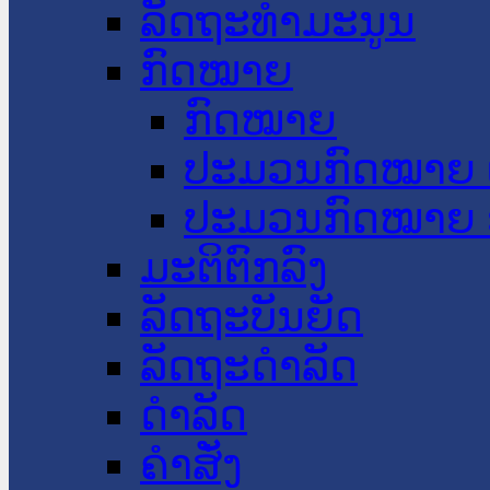
ລັດຖະທໍາມະນູນ
ກົດໝາຍ
ກົດໝາຍ
ປະມວນກົດໝາຍ 
ປະມວນກົດໝາຍ 
ມະຕິຕົກລົງ
ລັດຖະບັນຍັດ
ລັດຖະດໍາລັດ
ດໍາລັດ
ຄໍາສັ່ງ