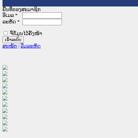
ພື້ນທີ່ຂອງສະມາຊິກ
ອີເມລ
*
ລະຫັດ
*
ຈື່ຂໍ້ມູນໄວ້ຄັ້ງໜ້າ
ສະໝັກ
|
ລືມລະຫັດ