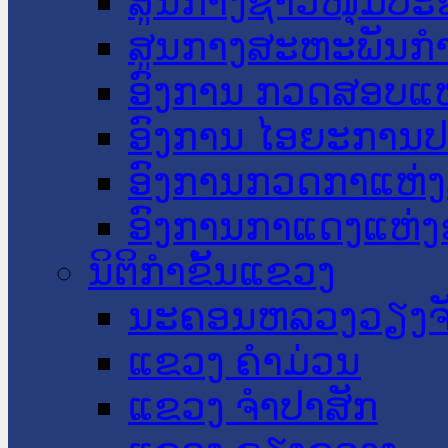
ສູນກາງຊາວໜຸ່ມປະ
ສູນກາງສະຫະພັນກ
ອົງການ ກວດສອບແຫ
ອົງການ ໄອຍະການປ
ອົງການກວດກາແຫ່ງ
ອົງການກາແດງແຫ່
ນິຕິກໍາຂັ້ນແຂວງ
ນະ​ຄອນ​ຫລວງວຽງຈ
ແຂວງ ຄໍາມ່ວນ
ແຂວງ ຈໍາປາສັກ