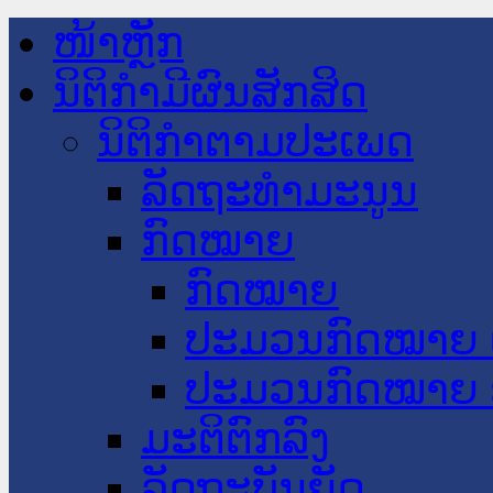
ໜ້າຫຼັກ
ນິຕິກໍາມີຜົນສັກສິດ
ນິຕິກໍາຕາມປະເພດ
ລັດຖະທໍາມະນູນ
ກົດໝາຍ
ກົດໝາຍ
ປະມວນກົດໝາຍ 
ປະມວນກົດໝາຍ 
ມະຕິຕົກລົງ
ລັດຖະບັນຍັດ