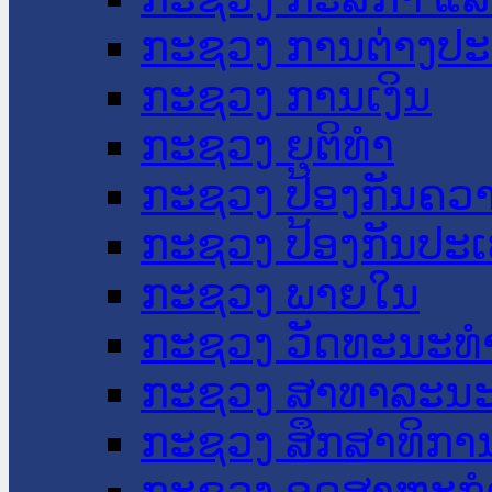
ກະຊວງ ການຕ່າງປ
ກະຊວງ ການເງິນ
ກະຊວງ ຍຸຕິທໍາ
ກະຊວງ ປ້ອງກັນຄວ
ກະຊວງ ປ້ອງກັນປະ
ກະຊວງ ພາຍໃນ
ກະຊວງ ວັດທະນະທຳ
ກະຊວງ ສາທາລະນະ
ກະຊວງ ສຶກສາທິການ
ກະຊວງ ອຸດສາຫະກຳ