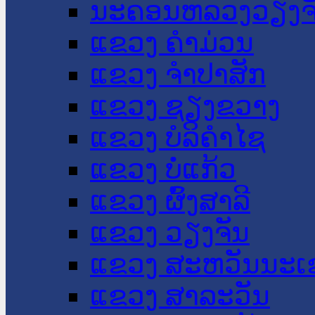
ນະ​ຄອນ​ຫລວງວຽງຈ
ແຂວງ ຄໍາມ່ວນ
ແຂວງ ຈໍາປາສັກ
ແຂວງ ຊຽງຂວາງ
ແຂວງ ບໍລິຄໍາໄຊ
ແຂວງ ບໍ່ແກ້ວ
ແຂວງ ຜົ້ງສາລີ
ແຂວງ ວຽງຈັນ
ແຂວງ ສະຫວັນນະເ
ແຂວງ ສາລະວັນ