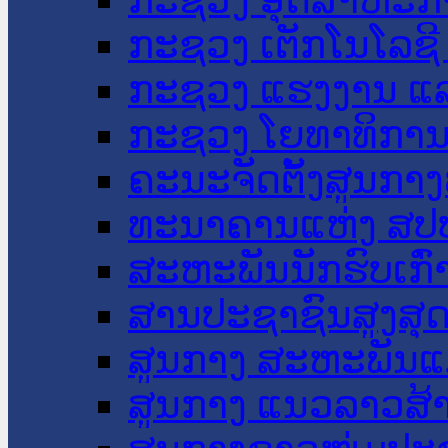
ກະຊວງ ເຕັກໂນໂລຊີ
ກະຊວງ ແຮງງານ ແລ
ກະຊວງ ໂຍທາທິການ 
ຄະນະຈັດຕັ້ງສູນກາງ
ທະນາຄານແຫ່ງ ສປ
ສະຫະພັນນັກຮົບເກົ
ສານປະຊາຊົນສູງສຸ
ສູນກາງ ສະຫະພັນແ
ສູນກາງ ແນວລາວສ້