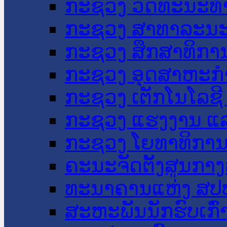
ກະຊວງ ວັດທະນະທຳ
ກະຊວງ ສາທາລະນະ
ກະຊວງ ສຶກສາທິການ
ກະຊວງ ອຸດສາຫະກຳ
ກະຊວງ ເຕັກໂນໂລຊີ
ກະຊວງ ແຮງງານ ແລ
ກະຊວງ ໂຍທາທິການ 
ຄະນະຈັດຕັ້ງສູນກາງ
ທະນາຄານແຫ່ງ ສປ
ສະຫະພັນນັກຮົບເກົ