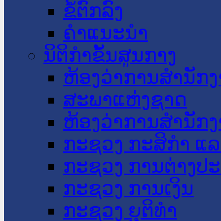
ຂໍ້ຕົກລົງ
ຄໍາແນະນໍາ
ນິຕິກໍາຂັ້ນສູນກາງ
ຫ້ອງວ່າການສໍານັ
ສະພາແຫ່ງຊາດ
ຫ້ອງວ່າການສຳນັກງ
ກະຊວງ ກະສິກຳ ແລະ
ກະຊວງ ການຕ່າງປ
ກະຊວງ ການເງິນ
ກະຊວງ ຍຸຕິທໍາ