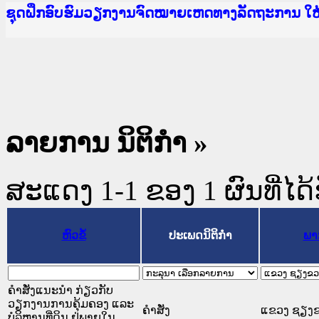
Ministry of Justice Lao PDR
ເຜີຍແຜ່ວັບໄຊຈົດໝາຍເຫດທາງລັດຖະການ ແລະ ແອັບກ
ກະຊວງຍຸຕິທຳ
ຊຸດຝຶກອົບຮົມວຽກງານຈົດໝາຍເຫດທາງລັດຖະການ ໃ
ກອງປະຊຸມທົບທວນຄືນການຈັດຕັ້ງປະຕິບັດວຽກງານຈ
ຝຶກອົບຮົມ ຜູ່ປະສານງານວຽກງານຈົດໝາຍເຫດທາງລັ
ຝຶກອົບຮົມ ຜູ່ປະສານງານວຽກງານຈົດໝາຍເຫດທາງລັດ
ເຜີຍແຜ່ແອັບກົດໝາຍລາວ ແລະ ເວັບໄຊຈົດໝາຍເຫດທ
ເຜີຍແຜ່ແອັບກົດໝາຍລາວ ແລະ ເວັບໄຊຈົດໝາຍເຫດທາ
ຍົກລະດັບວຽກງານຈົດໝາຍເຫດທາງລັດຖະການໃຫ້ຜູ້
ຊຸດຝຶກອົບຮົມວຽກງານຈົດໝາຍເຫດທາງລັດຖະການ ໃ
ລາຍການ ນິຕິກໍາ »
ສະແດງ 1-1 ຂອງ 1 ຜົນທີ່ໄດ້
ຫົວຂໍ້
ປະເພດນິຕິກຳ
ພາ
ຄຳສັ່ງແນະນຳ ກ່ຽວກັບ
ວຽກງານການຄຸ້ມຄອງ ແລະ
ຄໍາສັ່ງ
ແຂວງ ຊຽງ
ບໍລິຫານທີ່ດິນ ຢູ່ພາຍໃນ