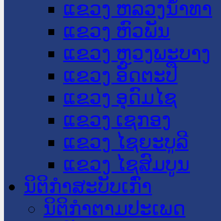
ແຂວງ ຫລວງນໍ້າທາ
ແຂວງ ຫົວພັນ
ແຂວງ ຫຼວງພະບາງ
ແຂວງ ອັດຕະປື
ແຂວງ ອຸດົມໄຊ
ແຂວງ ເຊກອງ
ແຂວງ ໄຊຍະບູລີ
ແຂວງ ໄຊສົມບູນ
ນິຕິກໍາສະບັບເກົ່າ
ນິຕິກຳຕາມປະເພດ