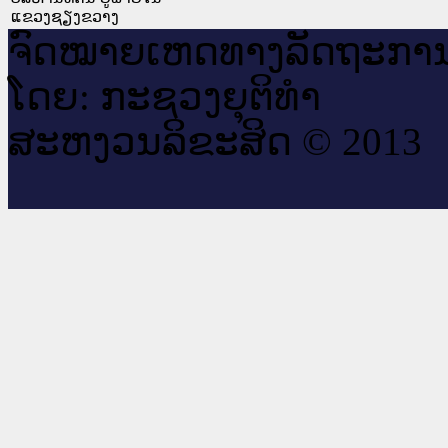
ແຂວງຊຽງຂວາງ
ຈົດ​ໝາຍ​ເຫດ​ທາງ​ລັດ​ຖະ​ກາ
ໂດຍ: ກະ​ຊວງຍຸ​ຕິ​ທຳ
ສະ​ຫງວນ​ລິ​ຂະ​ສິດ © 2013