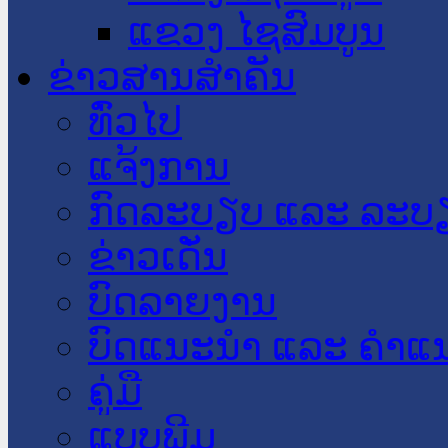
ແຂວງ ໄຊສົມບູນ
ຂ່າວສານສໍາຄັນ
​ທົ່ວ​ໄປ
ແຈ້ງການ
ກົດລະບຽບ ແລະ ລະບ
ຂ່າວເດັ່ນ
ບົດລາຍງານ
ບົດແນະນໍາ ແລະ ຄໍາແ
ຄູ່ມື
ແບບພີມ