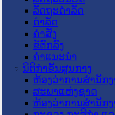
ລັດຖະດໍາລັດ
ດໍາລັດ
ຄໍາສັ່ງ
ຂໍ້ຕົກລົງ
ຄໍາແນະນໍາ
ນິຕິກໍາຂັ້ນສູນກາງ
ຫ້ອງວ່າການສໍານັ
ສະພາແຫ່ງຊາດ
ຫ້ອງວ່າການສຳນັກງ
ກະຊວງ ກະສິກຳ ແລະ