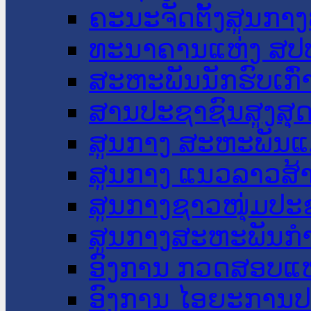
ຄະນະຈັດຕັ້ງສູນກາງ
ທະນາຄານແຫ່ງ ສປ
ສະຫະພັນນັກຮົບເກົ
ສານປະຊາຊົນສູງສຸ
ສູນກາງ ສະຫະພັນແ
ສູນກາງ ແນວລາວສ້
ສູນກາງຊາວໜຸ່ມປະ
ສູນກາງສະຫະພັນກ
ອົງການ ກວດສອບແຫ
ອົງການ ໄອຍະການປ