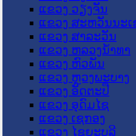
ແຂວງ ວຽງຈັນ
ແຂວງ ສະຫວັນນະເ
ແຂວງ ສາລະວັນ
ແຂວງ ຫລວງນໍ້າທາ
ແຂວງ ຫົວພັນ
ແຂວງ ຫຼວງພະບາງ
ແຂວງ ອັດຕະປື
ແຂວງ ອຸດົມໄຊ
ແຂວງ ເຊກອງ
ແຂວງ ໄຊຍະບູລີ