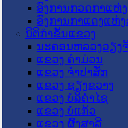
ອົງການກວດກາແຫ່ງ
ອົງການກາແດງແຫ່
ນິຕິກໍາຂັ້ນແຂວງ
ນະ​ຄອນ​ຫລວງວຽງຈ
ແຂວງ ຄໍາມ່ວນ
ແຂວງ ຈໍາປາສັກ
ແຂວງ ຊຽງຂວາງ
ແຂວງ ບໍລິຄໍາໄຊ
ແຂວງ ບໍ່ແກ້ວ
ແຂວງ ຜົ້ງສາລີ