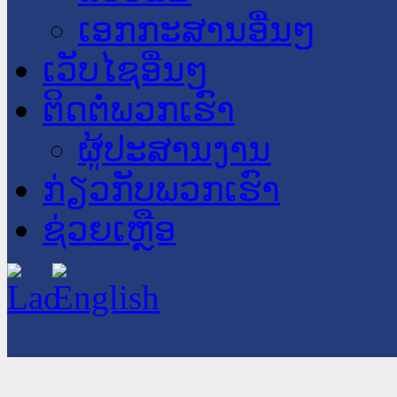
ເອກກະສານອື່ນໆ
ເວັບໄຊອື່ນໆ
ຕິດຕໍ່ພວກເຮົາ
ຜູ້ປະສານງານ
ກ່ຽວກັບພວກເຮົາ
ຊ່ວຍເຫຼືອ