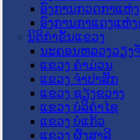
ອົງການກວດກາແຫ່ງ
ອົງການກາແດງແຫ່
ນິຕິກໍາຂັ້ນແຂວງ
ນະ​ຄອນ​ຫລວງວຽງຈ
ແຂວງ ຄໍາມ່ວນ
ແຂວງ ຈໍາປາສັກ
ແຂວງ ຊຽງຂວາງ
ແຂວງ ບໍລິຄໍາໄຊ
ແຂວງ ບໍ່ແກ້ວ
ແຂວງ ຜົ້ງສາລີ