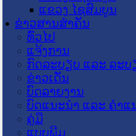
ແຂວງ ໄຊສົມບູນ
ຂ່າວສານສໍາຄັນ
​ທົ່ວ​ໄປ
ແຈ້ງການ
ກົດລະບຽບ ແລະ ລະບ
ຂ່າວເດັ່ນ
ບົດລາຍງານ
ບົດແນະນໍາ ແລະ ຄໍາແ
ຄູ່ມື
ແບບພີມ