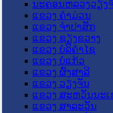
ນະ​ຄອນ​ຫລວງວຽງຈ
ແຂວງ ຄໍາມ່ວນ
ແຂວງ ຈໍາປາສັກ
ແຂວງ ຊຽງຂວາງ
ແຂວງ ບໍລິຄໍາໄຊ
ແຂວງ ບໍ່ແກ້ວ
ແຂວງ ຜົ້ງສາລີ
ແຂວງ ວຽງຈັນ
ແຂວງ ສະຫວັນນະເ
ແຂວງ ສາລະວັນ