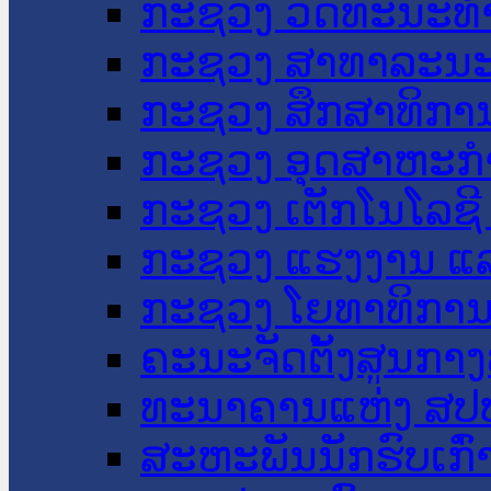
ກະຊວງ ວັດທະນະທຳ
ກະຊວງ ສາທາລະນະ
ກະຊວງ ສຶກສາທິການ
ກະຊວງ ອຸດສາຫະກຳ
ກະຊວງ ເຕັກໂນໂລຊີ
ກະຊວງ ແຮງງານ ແລ
ກະຊວງ ໂຍທາທິການ 
ຄະນະຈັດຕັ້ງສູນກາງ
ທະນາຄານແຫ່ງ ສປ
ສະຫະພັນນັກຮົບເກົ