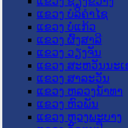
ແຂວງ ຊຽງຂວາງ
ແຂວງ ບໍລິຄໍາໄຊ
ແຂວງ ບໍ່ແກ້ວ
ແຂວງ ຜົ້ງສາລີ
ແຂວງ ວຽງຈັນ
ແຂວງ ສະຫວັນນະເ
ແຂວງ ສາລະວັນ
ແຂວງ ຫລວງນໍ້າທາ
ແຂວງ ຫົວພັນ
ແຂວງ ຫຼວງພະບາງ