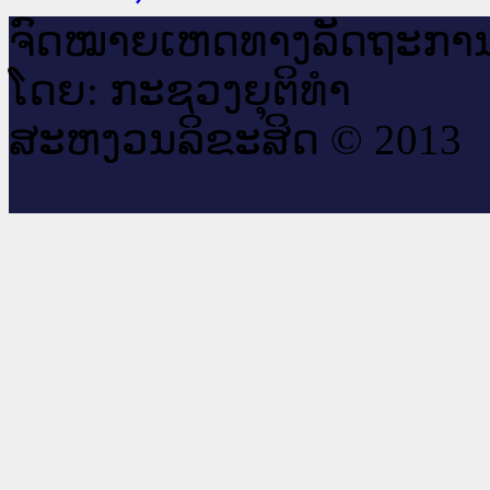
ຈົດ​ໝາຍ​ເຫດ​ທາງ​ລັດ​ຖະ​ກາ
ໂດຍ: ກະ​ຊວງຍຸ​ຕິ​ທຳ
ສະ​ຫງວນ​ລິ​ຂະ​ສິດ © 2013