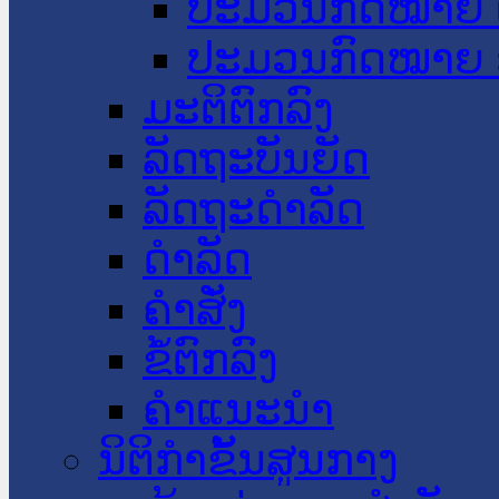
ປະມວນກົດໝາຍ 
ປະມວນກົດໝາຍ 
ມະຕິຕົກລົງ
ລັດຖະບັນຍັດ
ລັດຖະດໍາລັດ
ດໍາລັດ
ຄໍາສັ່ງ
ຂໍ້ຕົກລົງ
ຄໍາແນະນໍາ
ນິຕິກຳຂັ້ນສູນກາງ