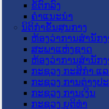
ຂໍ້ຕົກລົງ
ຄໍາແນະນໍາ
ນິຕິກໍາຂັ້ນສູນກາງ
ຫ້ອງວ່າການສໍານັ
ສະພາແຫ່ງຊາດ
ຫ້ອງວ່າການສຳນັກງ
ກະຊວງ ກະສິກຳ ແລະ
ກະຊວງ ການຕ່າງປ
ກະຊວງ ການເງິນ
ກະຊວງ ຍຸຕິທໍາ