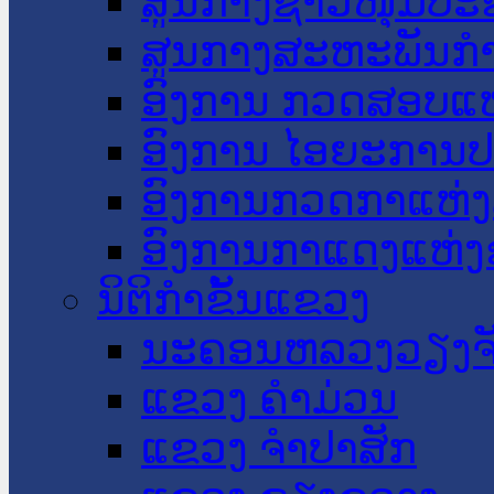
ສູນກາງຊາວໜຸ່ມປະ
ສູນກາງສະຫະພັນກ
ອົງການ ກວດສອບແຫ
ອົງການ ໄອຍະການປ
ອົງການກວດກາແຫ່ງ
ອົງການກາແດງແຫ່
ນິຕິກໍາຂັ້ນແຂວງ
ນະ​ຄອນ​ຫລວງວຽງຈ
ແຂວງ ຄໍາມ່ວນ
ແຂວງ ຈໍາປາສັກ