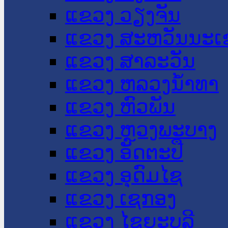
ແຂວງ ວຽງຈັນ
ແຂວງ ສະຫວັນນະເ
ແຂວງ ສາລະວັນ
ແຂວງ ຫລວງນໍ້າທາ
ແຂວງ ຫົວພັນ
ແຂວງ ຫຼວງພະບາງ
ແຂວງ ອັດຕະປື
ແຂວງ ອຸດົມໄຊ
ແຂວງ ເຊກອງ
ແຂວງ ໄຊຍະບູລີ