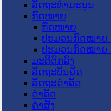
ລັດຖະທໍາມະນູນ
ກົດໝາຍ
ກົດໝາຍ
ປະມວນກົດໝາຍ 
ປະມວນກົດໝາຍ 
ມະຕິຕົກລົງ
ລັດຖະບັນຍັດ
ລັດຖະດໍາລັດ
ດໍາລັດ
ຄໍາສັ່ງ