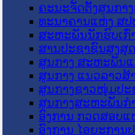
ຄະນະຈັດຕັ້ງສູນກາງ
ທະນາຄານແຫ່ງ ສປ
ສະຫະພັນນັກຮົບເກົ
ສານປະຊາຊົນສູງສຸ
ສູນກາງ ສະຫະພັນແ
ສູນກາງ ແນວລາວສ້
ສູນກາງຊາວໜຸ່ມປະ
ສູນກາງສະຫະພັນກ
ອົງການ ກວດສອບແຫ
ອົງການ ໄອຍະການປ