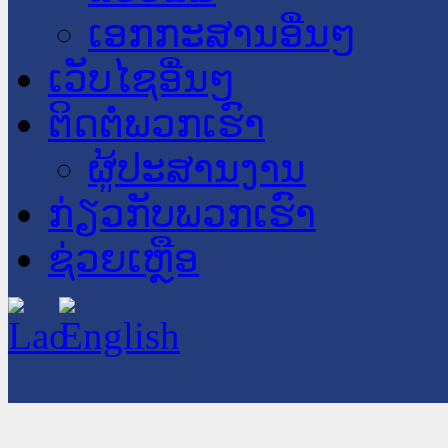
ເອກກະສານອື່ນໆ
ເວັບໄຊອື່ນໆ
ຕິດຕໍ່ພວກເຮົາ
ຜູ້ປະສານງານ
ກ່ຽວກັບພວກເຮົາ
ຊ່ວຍເຫຼືອ