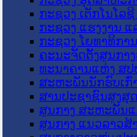
ກະຊວງ ເຕັກໂນໂລຊີ
ກະຊວງ ແຮງງານ ແລ
ກະຊວງ ໂຍທາທິການ 
ຄະນະຈັດຕັ້ງສູນກາງ
ທະນາຄານແຫ່ງ ສປ
ສະຫະພັນນັກຮົບເກົ
ສານປະຊາຊົນສູງສຸ
ສູນກາງ ສະຫະພັນແ
ສູນກາງ ແນວລາວສ້