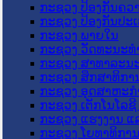
ກະຊວງ ປ້ອງກັນຄວ
ກະຊວງ ປ້ອງກັນປະ
ກະຊວງ ພາຍໃນ
ກະຊວງ ວັດທະນະທຳ
ກະຊວງ ສາທາລະນະ
ກະຊວງ ສຶກສາທິການ
ກະຊວງ ອຸດສາຫະກຳ
ກະຊວງ ເຕັກໂນໂລຊີ
ກະຊວງ ແຮງງານ ແລ
ກະຊວງ ໂຍທາທິການ 