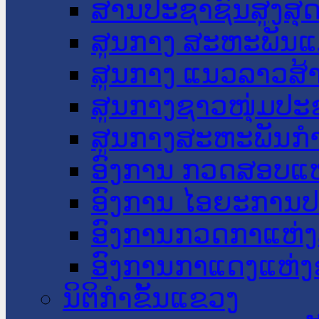
ສານປະຊາຊົນສູງສຸ
ສູນກາງ ສະຫະພັນແ
ສູນກາງ ແນວລາວສ້
ສູນກາງຊາວໜຸ່ມປະ
ສູນກາງສະຫະພັນກ
ອົງການ ກວດສອບແຫ
ອົງການ ໄອຍະການປ
ອົງການກວດກາແຫ່ງ
ອົງການກາແດງແຫ່
ນິຕິກໍາຂັ້ນແຂວງ