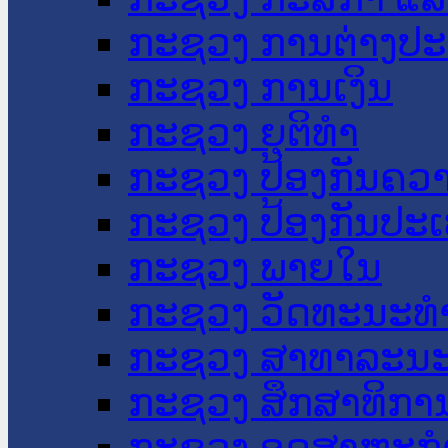
ກະຊວງ ການຕ່າງປ
ກະຊວງ ການເງິນ
ກະຊວງ ຍຸຕິທໍາ
ກະຊວງ ປ້ອງກັນຄວ
ກະຊວງ ປ້ອງກັນປະ
ກະຊວງ ພາຍໃນ
ກະຊວງ ວັດທະນະທຳ
ກະຊວງ ສາທາລະນະ
ກະຊວງ ສຶກສາທິການ
ກະຊວງ ອຸດສາຫະກຳ