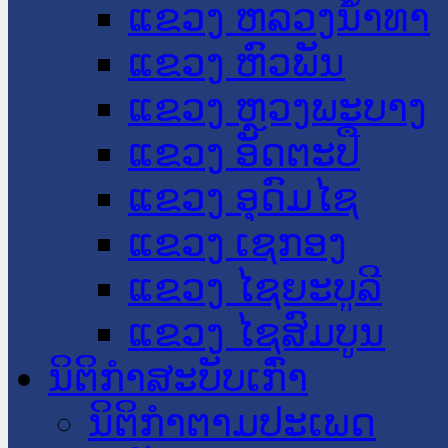
ແຂວງ ຫລວງນໍ້າທາ
ແຂວງ ຫົວພັນ
ແຂວງ ຫຼວງພະບາງ
ແຂວງ ອັດຕະປື
ແຂວງ ອຸດົມໄຊ
ແຂວງ ເຊກອງ
ແຂວງ ໄຊຍະບູລີ
ແຂວງ ໄຊສົມບູນ
ນິຕິກໍາສະບັບເກົ່າ
ນິຕິກຳຕາມປະເພດ