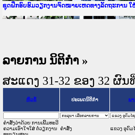
Ministry of Justice Lao PDR
ເຜີຍແຜ່ວັບໄຊຈົດໝາຍເຫດທາງລັດຖະການ ແລະ ແອັບກ
ກະຊວງຍຸຕິທຳ
ຊຸດຝຶກອົບຮົມວຽກງານຈົດໝາຍເຫດທາງລັດຖະການ ໃ
ກອງປະຊຸມທົບທວນຄືນການຈັດຕັ້ງປະຕິບັດວຽກງານຈ
ຝຶກອົບຮົມ ຜູ່ປະສານງານວຽກງານຈົດໝາຍເຫດທາງລັ
ຝຶກອົບຮົມ ຜູ່ປະສານງານວຽກງານຈົດໝາຍເຫດທາງລັດ
ເຜີຍແຜ່ແອັບກົດໝາຍລາວ ແລະ ເວັບໄຊຈົດໝາຍເຫດທ
ເຜີຍແຜ່ແອັບກົດໝາຍລາວ ແລະ ເວັບໄຊຈົດໝາຍເຫດທາ
ຍົກລະດັບວຽກງານຈົດໝາຍເຫດທາງລັດຖະການໃຫ້ຜູ້
ຊຸດຝຶກອົບຮົມວຽກງານຈົດໝາຍເຫດທາງລັດຖະການ ໃ
ລາຍການ ນິຕິກໍາ »
ສະແດງ 31-32 ຂອງ 32 ຜົນທີ່
ຫົວຂໍ້
ປະເພດນິຕິກຳ
ພາ
ຄຳສັ່ງວ່າດ້ວຍ ການເພີ້ມທະວີ
ຄວາມເອົາໃຈໃສ່ ຕໍ່ວຽກງານ
ຄໍາສັ່ງ
ແຂວງ ອຸດົມ
ທະບຽນສານ