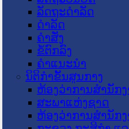
ລັດຖະດໍາລັດ
ດໍາລັດ
ຄໍາສັ່ງ
ຂໍ້ຕົກລົງ
ຄໍາແນະນໍາ
ນິຕິກໍາຂັ້ນສູນກາງ
ຫ້ອງວ່າການສໍານັ
ສະພາແຫ່ງຊາດ
ຫ້ອງວ່າການສຳນັກງ
ກະຊວງ ກະສິກຳ ແລະ