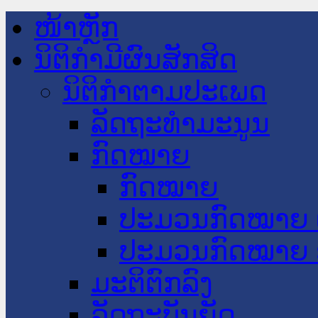
ໜ້າຫຼັກ
ນິຕິກໍາມີຜົນສັກສິດ
ນິຕິກໍາຕາມປະເພດ
ລັດຖະທໍາມະນູນ
ກົດໝາຍ
ກົດໝາຍ
ປະມວນກົດໝາຍ 
ປະມວນກົດໝາຍ 
ມະຕິຕົກລົງ
ລັດຖະບັນຍັດ