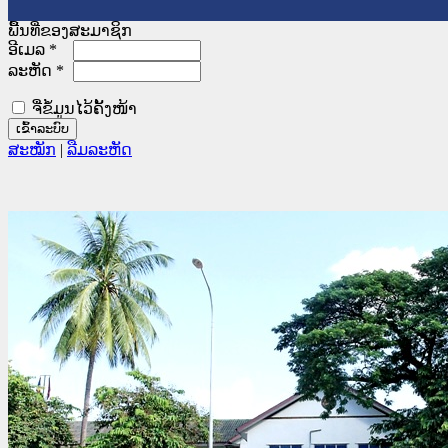
ພື້ນທີ່ຂອງສະມາຊິກ
ອີເມລ
*
ລະຫັດ
*
ຈື່ຂໍ້ມູນໄວ້ຄັ້ງໜ້າ
ສະໝັກ
|
ລືມລະຫັດ