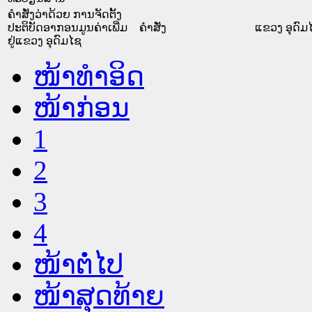
ຄຳສັ່ງວ່າດ້ວຍ ການຈັດຕັ້ງ
ປະຕິບັດອາກອນມູນຄ່າເພີ່ມ
ຄໍາສັ່ງ
ແຂວງ ອຸດົມ
ຢູ່ແຂວງ ອຸດົມໄຊ
ໜ້າທໍາອິດ
ໜ້າກ່ອນ
1
2
3
4
ໜ້າຕໍ່ໄປ
ໜ້າສຸດທ້າຍ