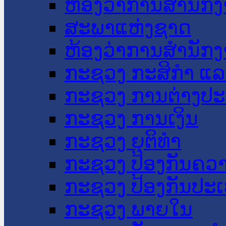
ຫ້ອງວ່າການສໍານັ
ສະພາແຫ່ງຊາດ
ຫ້ອງວ່າການສຳນັກງ
ກະຊວງ ກະສິກຳ ແລະ
ກະຊວງ ການຕ່າງປ
ກະຊວງ ການເງິນ
ກະຊວງ ຍຸຕິທໍາ
ກະຊວງ ປ້ອງກັນຄວ
ກະຊວງ ປ້ອງກັນປະ
ກະຊວງ ພາຍໃນ