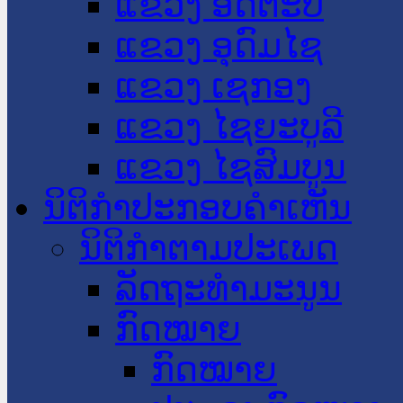
ແຂວງ ອັດຕະປື
ແຂວງ ອຸດົມໄຊ
ແຂວງ ເຊກອງ
ແຂວງ ໄຊຍະບູລີ
ແຂວງ ໄຊສົມບູນ
ນິຕິກໍາປະກອບຄໍາເຫັນ
ນິຕິກໍາຕາມປະເພດ
ລັດຖະທໍາມະນູນ
ກົດໝາຍ
ກົດໝາຍ