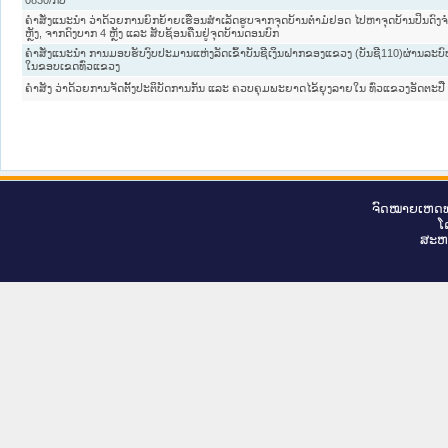
ຄຳສັ່ງແນະນຳ ວ່າດ້ວຍການຍົກຍ້າຍເຮືອນສຳເລັດຮູບຈາກຈຸດບ້ານຕຳມໍຢອດ ໄປຫາຈຸດບ້ານປິນດົງ
ຫຼັງ, ຈາກດົງບາກ 4 ຫຼັງ ແລະ ສັບຊ້ອນຄືນຢູ່ຈຸດບ້ານດອນບົກ
ຄຳສັ່ງແນະນຳ ການມອບຮັບງົບປະມານແຫ່ງລັດເຂົ້າບັນຊີເງິນຝາກຂອງແຂວງ (ບັນຊີ110)ຜ່ານລະ
ໃນຂອບເຂດທົ່ວແຂວງ
ຄຳສັງ ວ່າດ້ວຍການຈັດຕັ້ງປະຕິບັດການກັນ ແລະ ຄວບຄຸມພະຍາດໄຂ້ຍຸງລາຍໃນ ທົ່ວແຂວງອັດຕະປື
ຈົດ​ໝາຍ​ເຫດ​ທ
ໂ
ສະ​ຫ