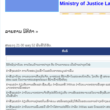
ງລັດຖະການໃຫ້ຜູ້ປະສານງານ
ງປະຕິບັດວຽກງານຈົດໝາຍເຫດ
ານຈົດໝາຍເຫດທາງລັດຖະການ
ານຈົດໝາຍເຫດທາງລັດຖະການ
ະ ເວັບໄຊຈົດໝາຍເຫດທາງ
ະ ເວັບໄຊຈົດໝາຍເຫດທາງ
ເຫດທາງລັດຖະການ ໃຫ້ຜູ້
ເຫດທາງລັດຖະການ ໃຫ້ຜູ້
Ministry of Justice 
ານສັນຕິບານປະຊາຊົນ
ຄານຕຳຫຼວດປະຊາຊົນ
າຊົນ ພາກເໜືອ
ຊາຊົນ ພາກກາງ
າກເໜືອ
າກກາງ
ະການ
າກໃຕ້
ລາຍການ ນິຕິກໍາ »
ສະແດງ 21-30 ຂອງ 52 ຜົນທີ່ໄດ້ຮັບ.
ຫົວຂໍ້
ຂໍ້ຕົກລົງວ່າດ້ວຍ ການໂຮມບ້ານດາກປາດຸກ ກັບ ບ້ານດາກເບນ ເປັນບ້ານປາດຸກໃໝ່
ຄຳສັ່ງແນະນຳ ການຈົດທະບຽນເຂົ້າໃນລະບົບອາກອນມູນຄ່າເພີ່ມ
ຄຳສັ່ງວ່າດ້ວຍ ການກວດກາເຄື່ອງກົນຈັກ, ພາຫະນະ ທີ່ນຳເຂົ້າໃນລະບອບຍົກເວັ້ນ, ງົດເກັບ ຫຼື ເສຍ
ຜ່ອນ ແລະ ບັນດາພາຫະນະທຸກປະເພດ ທີ່ນຳເຂົ້າບໍ່ຖືກຕ້ອງ
ຄຳແນະນຳ ກ່ຽວກັບການເຜີຍແຜ່ ເຊື່ອມຊຶມ ດຳລັດເລກທີ 348/ບລ ວ່າດ້ວຍມາດຕະຖານພົ້ນທຸກ ແລ
ມາດຕະຖານພັດທະນາ
ຄຳສັ່ງແນະນຳ ວ່າດ້ວຍມາດຕະການຈັດຕັ້ງປະຕິບັດກ່ຽວກັບ ການຜັນຂະຫຍາຍນະໂຍບາຍສົ່ງເສີມກ
ເປັນສິນຄ້າ
ຄຳສັ່ງແນະນຳ ກ່ຽວກັບການປຸກລະດົມເຂົ້າຮ່ວມ ຜະລິດລະດູແລ້ງໃຫ້ເປັນຂະບວນການຢ່າງກວ້າງຂ
ຄຳສັ່ງແນະນຳ ວ່າດ້ວຍການເພີ່ມທະວີ ເອົາໃຈໃສ່ການປະຕິບັດ ດຳລັດ 348/ລບ ແລະ ບົດແນະນຳ ສະ
0830/ກປ