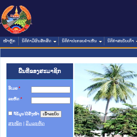
ໜ້າຫຼັກ
ນິຕິກໍາມີຜົນສັກສິດ
ນິຕິກໍາປະກອບຄໍາເຫັນ
ນິຕິກໍາສະບັບເກົ່າ
ພື້ນທີ່ຂອງສະມາຊິກ
ອີເມລ
*
ລະຫັດ
*
ຈື່ຂໍ້ມູນໄວ້ຄັ້ງໜ້າ
ສະໝັກ
|
ລືມລະຫັດ