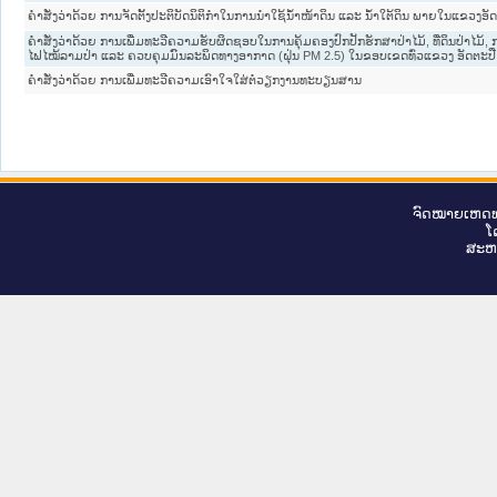
ຄຳສັ່ງວ່າດ້ວຍ ການຈັດຕັ້ງປະຕິບັດນິຕິກຳໃນການນຳໃຊ້ນ້ຳໜ້າດິນ ແລະ ນ້ຳໃຕ້ດິນ ພາຍໃນແຂວງອັ
ຄໍາສັ່ງວ່າດ້ວຍ ການເພີ່ມທະວີຄວາມຮັບຜິດຊອບໃນການຄຸ້ມຄອງປົກປັກຮັກສາປ່າໄມ້, ທີ່ດິນປ່າໄມ້, 
ໄຟໄໝ້ລາມປ່າ ແລະ ຄວບຄຸມມົົນລະພິດທາງອາກາດ (ຝຸ່ນ PM 2.5) ໃນຂອບເຂດທົ່ວແຂວງ ອັດຕະປື
ຄຳສັ່ງວ່າດ້ວຍ ການເພີ່ມທະວີຄວາມເອົາໃຈໃສ່ຕໍ່ວຽກງານທະບຽນສານ
ຈົດ​ໝາຍ​ເຫດ​ທ
ໂ
ສະ​ຫ