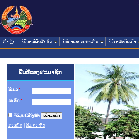
ໜ້າຫຼັກ
ນິຕິກໍາມີຜົນສັກສິດ
ນິຕິກໍາປະກອບຄໍາເຫັນ
ນິຕິກໍາສະບັບເກົ່າ
ພື້ນທີ່ຂອງສະມາຊິກ
ອີເມລ
*
ລະຫັດ
*
ຈື່ຂໍ້ມູນໄວ້ຄັ້ງໜ້າ
ສະໝັກ
|
ລືມລະຫັດ