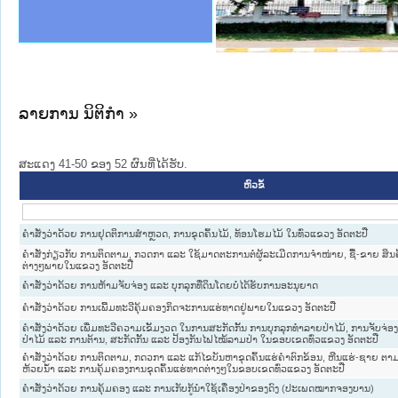
ງລັດຖະການໃຫ້ຜູ້ປະສານງານ
ງປະຕິບັດວຽກງານຈົດໝາຍເຫດ
ານຈົດໝາຍເຫດທາງລັດຖະການ
ານຈົດໝາຍເຫດທາງລັດຖະການ
ະ ເວັບໄຊຈົດໝາຍເຫດທາງ
ະ ເວັບໄຊຈົດໝາຍເຫດທາງ
ເຫດທາງລັດຖະການ ໃຫ້ຜູ້
ເຫດທາງລັດຖະການ ໃຫ້ຜູ້
ານສັນຕິບານປະຊາຊົນ
ຄານຕຳຫຼວດປະຊາຊົນ
າຊົນ ພາກເໜືອ
ຊາຊົນ ພາກກາງ
າກເໜືອ
າກກາງ
ະການ
າກໃຕ້
ລາຍການ ນິຕິກໍາ »
ສະແດງ 41-50 ຂອງ 52 ຜົນທີ່ໄດ້ຮັບ.
ຫົວຂໍ້
ຄຳສັ່ງວ່າດ້ວຍ ການຢຸດຕິການສຳຫຼວດ, ການຂຸດຄົ້ນໄມ້, ທ້ອນໂຮມໄມ້ ໃນທົ່ວແຂວງ ອັດຕະປື
ຄຳສັ່ງກ່ຽວກັບ ການຕິດຕາມ, ກວດກາ ແລະ ໃຊ້ມາດຕະການຕໍ່ຜູ້ລະເມີດການຈຳໜ່າຍ, ຊື້-ຂາຍ ສິ
ຕ່າງໆພາຍໃນແຂວງ ອັດຕະປື
ຄຳສັ່ງວ່າດ້ວຍ ການຫ້າມຈັບຈ່ອງ ແລະ ບຸກລຸກທີ່ດິນໂດຍບໍ່ໄດ້ຮັບການອະນຸຍາດ
ຄຳສັ່ງວ່າດ້ວຍ ການເພີ້ມທະວີຄຸ້ມຄອງກິດຈະການແຮ່ທາດຢູ່ພາຍໃນແຂວງ ອັດຕະປື
ຄຳສັ່ງວ່າດ້ວຍ ເພີ່ມທະວີຄວາມເຂັ້ມງວດ ໃນການສະກັດກັ້ນ ການບຸກລຸກທຳລາຍປ່າໄມ້, ການຈັບຈ່ອງ, 
ປ່າໄມ້ ແລະ ການຕ້ານ, ສະກັດກັ້ນ ແລະ ປ້ອງກັນໄຟໄໝ້ລາມປ່າ ໃນຂອບເຂດທົ່ວແຂວງ ອັດຕະປື
ຄຳສັ່ງວ່າດ້ວຍ ການຕິດຕາມ, ກດວກາ ແລະ ແກ້ໄຂບັນຫາຂຸດຄົ້ນແຮ່ຄຳຕົກຂ້ອນ, ຫີນແຮ່-ຊາຍ ຕ
ຫ້ວຍນ້ຳ ແລະ ການຄຸ້ມຄອງການຂຸດຄົ້ນແຮ່ທາດຕ່າງໆໃນຂອບເຂດທົ່ວແຂວງ ອັດຕະປື
ຄຳສັ່ງວ່າດ້ວຍ ການຄຸ້ມຄອງ ແລະ ການເກັບກູ້ນຳໃຊ້ເຄື່ອງປ່າຂອງດົງ (ປະເພດໝາກຈອງບານ)