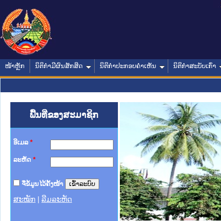
ໜ້າຫຼັກ
ນິຕິກໍາມີຜົນສັກສິດ
ນິຕິກໍາປະກອບຄໍາເຫັນ
ນິຕິກໍາສະບັບເກົ່າ
ພື້ນທີ່ຂອງສະມາຊິກ
ອີເມລ
*
ລະຫັດ
*
ຈື່ຂໍ້ມູນໄວ້ຄັ້ງໜ້າ
ສະໝັກ
|
ລືມລະຫັດ