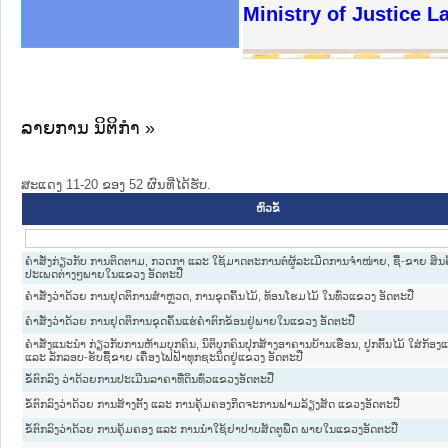
ງລັດຖະການໃຫ້ຜູ້ປະສານງານ
ງປະຕິບັດວຽກງານຈົດໝາຍເຫດ
ານຈົດໝາຍເຫດທາງລັດຖະການ
ານຈົດໝາຍເຫດທາງລັດຖະການ
ະ ເວັບໄຊຈົດໝາຍເຫດທາງ
ະ ເວັບໄຊຈົດໝາຍເຫດທາງ
ເຫດທາງລັດຖະການ ໃຫ້ຜູ້
ເຫດທາງລັດຖະການ ໃຫ້ຜູ້
Ministry of Justice 
ານສັນຕິບານປະຊາຊົນ
ຄານຕຳຫຼວດປະຊາຊົນ
າຊົນ ພາກເໜືອ
ຊາຊົນ ພາກກາງ
າກເໜືອ
າກກາງ
ະການ
າກໃຕ້
ລາຍການ ນິຕິກໍາ »
ສະແດງ 11-20 ຂອງ 52 ຜົນທີ່ໄດ້ຮັບ.
ຫົວຂໍ້
ຄຳສັ່ງກ່ຽວກັບ ການຕິດຕາມ, ກວດກາ ແລະ ໃຊ້ມາດຕະການຕໍ່ຜູ້ລະເມີດການຈຳໜ່າຍ, ຊື້-ຂາຍ ສິນ
ປະເພດຕ່າງໆພາຍໃນແຂວງ ອັດຕະປື
ຄຳສັ່ງວ່າດ້ວຍ ການຢຸດຕິການສຳຫຼວດ, ການຂຸດຄົ້ນໄມ້, ທ້ອນໂຮມໄມ້ ໃນທົ່ວແຂວງ ອັດຕະປື
ຄຳສັ່ງວ່າດ້ວຍ ການຢຸດຕິການຂຸດຄົ້ນແຮ່ຄຳຕົກຂ້ອນຢູ່ພາຍໃນແຂວງ ອັດຕະປື
ຄຳສັ່ງແນະນຳ ກ່ຽວກັບການຫ້າມບຸກຄົນ, ນິຕິບຸກຄົນປຸກສ້າງອາຄານບ້ານເຮືອນ, ປູກຕົ້ນໄມ້ ໃສ່ກ້
ແລະ ລັກລອບ-ຮັບຊື້ຂາຍ ເຄື່ອງໄຟຟ້າທຸກຊະນິດຢູ່ແຂວງ ອັດຕະປື
ຂໍ້ຕົກລົງ ວ່າດ້ວຍການປະເມີນລາຄາທີ່ດິນທົ່ວແຂວງອັດຕະປື
ຂໍ້ຕົກລົງວ່າດ້ວຍ ການສ້າງຕັ້ງ ແລະ ການຄຸ້ມຄອງກິດຈະການຟາມລ້ຽງສັດ ແຂວງອັດຕະປື
ຂໍ້ຕົກລົງວ່າດ້ວຍ ການຄຸ້ມຄອງ ແລະ ການນໍາໃຊ້ຢາປາບສັດຕູພືດ ພາຍໃນແຂວງອັດຕະປື