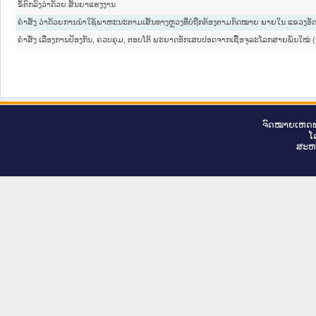
ຂໍ້ຕົກລົງວ່າດ້ວຍ ສັນຍາແຮງງານ
ຄໍາສັ່ງ ວ່າດ້ວຍການນໍາໃຊ້ພາຫະນະຕາມເສັ້ນທາງຫຼວງທີ່ບໍ່ຖືກຕ້ອງຕາມກົດໝາຍ ພາຍໃນ ແຂວງອັ
ຄໍາສັ່ງ ເລື່ອງການປ້ອງກັນ, ຄວບຄຸມ, ຕອບໂຕ້ ພະຍາດອັກເສບປອດຈາກເຊື້ອຈຸລະໂລກສາຍພັນໃໝ່
ຈົດ​ໝາຍ​ເຫດ​ທ
ໂ
ສະ​ຫ