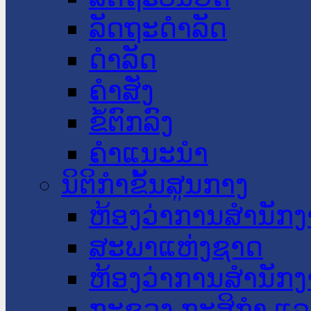
ລັດຖະດໍາລັດ
ດໍາລັດ
ຄໍາສັ່ງ
ຂໍ້ຕົກລົງ
ຄໍາແນະນໍາ
ນິຕິກໍາຂັ້ນສູນກາງ
ຫ້ອງວ່າການສໍານັ
ສະພາແຫ່ງຊາດ
ຫ້ອງວ່າການສຳນັກງ
ກະຊວງ ກະສິກຳ ແລະ