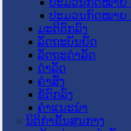
ປະມວນກົດໝາຍ 
ປະມວນກົດໝາຍ 
ມະຕິຕົກລົງ
ລັດຖະບັນຍັດ
ລັດຖະດໍາລັດ
ດໍາລັດ
ຄໍາສັ່ງ
ຂໍ້ຕົກລົງ
ຄໍາແນະນໍາ
ນິຕິກຳຂັ້ນສູນກາງ