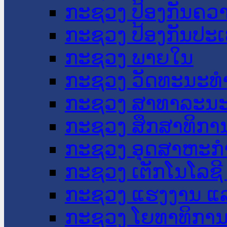
ກະຊວງ ປ້ອງກັນຄວ
ກະຊວງ ປ້ອງກັນປະ
ກະຊວງ ພາຍໃນ
ກະຊວງ ວັດທະນະທຳ
ກະຊວງ ສາທາລະນະ
ກະຊວງ ສຶກສາທິການ
ກະຊວງ ອຸດສາຫະກຳ
ກະຊວງ ເຕັກໂນໂລຊີ
ກະຊວງ ແຮງງານ ແລ
ກະຊວງ ໂຍທາທິການ 