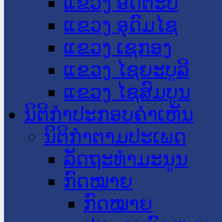
ແຂວງ ອັດຕະປື
ແຂວງ ອຸດົມໄຊ
ແຂວງ ເຊກອງ
ແຂວງ ໄຊຍະບູລີ
ແຂວງ ໄຊສົມບູນ
ນິຕິກໍາປະກອບຄໍາເຫັນ
ນິຕິກໍາຕາມປະເພດ
ລັດຖະທໍາມະນູນ
ກົດໝາຍ
ກົດໝາຍ