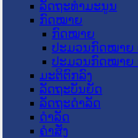
ລັດຖະທໍາມະນູນ
ກົດໝາຍ
ກົດໝາຍ
ປະມວນກົດໝາຍ 
ປະມວນກົດໝາຍ 
ມະຕິຕົກລົງ
ລັດຖະບັນຍັດ
ລັດຖະດໍາລັດ
ດໍາລັດ
ຄໍາສັ່ງ