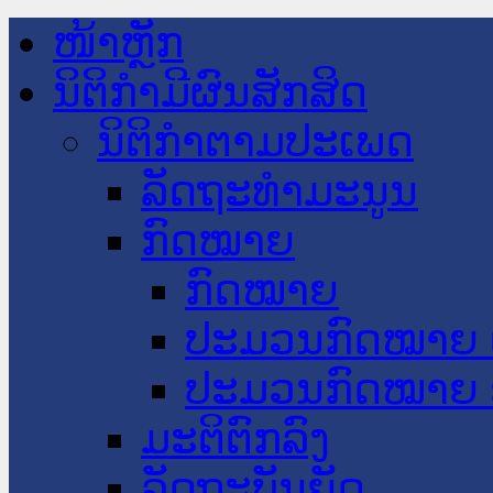
ໜ້າຫຼັກ
ນິຕິກໍາມີຜົນສັກສິດ
ນິຕິກໍາຕາມປະເພດ
ລັດຖະທໍາມະນູນ
ກົດໝາຍ
ກົດໝາຍ
ປະມວນກົດໝາຍ 
ປະມວນກົດໝາຍ 
ມະຕິຕົກລົງ
ລັດຖະບັນຍັດ