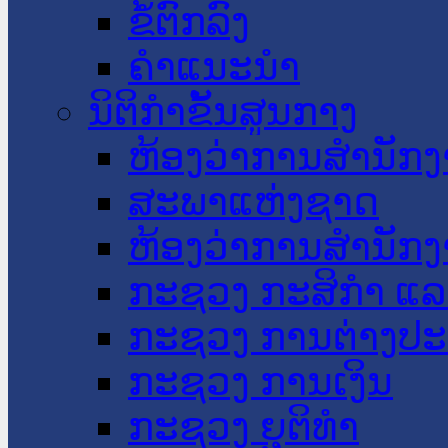
ຂໍ້ຕົກລົງ
ຄໍາແນະນໍາ
ນິຕິກໍາຂັ້ນສູນກາງ
ຫ້ອງວ່າການສໍານັ
ສະພາແຫ່ງຊາດ
ຫ້ອງວ່າການສຳນັກງ
ກະຊວງ ກະສິກຳ ແລະ
ກະຊວງ ການຕ່າງປ
ກະຊວງ ການເງິນ
ກະຊວງ ຍຸຕິທໍາ