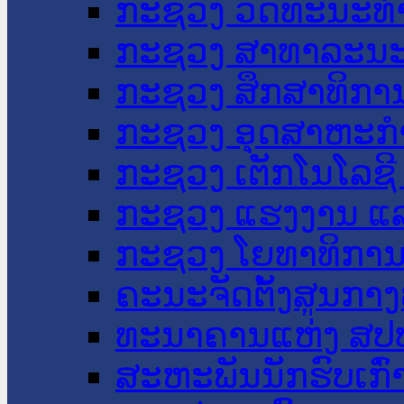
ກະຊວງ ວັດທະນະທຳ
ກະຊວງ ສາທາລະນະ
ກະຊວງ ສຶກສາທິການ
ກະຊວງ ອຸດສາຫະກຳ
ກະຊວງ ເຕັກໂນໂລຊີ
ກະຊວງ ແຮງງານ ແລ
ກະຊວງ ໂຍທາທິການ 
ຄະນະຈັດຕັ້ງສູນກາງ
ທະນາຄານແຫ່ງ ສປ
ສະຫະພັນນັກຮົບເກົ