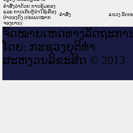
ຄຳສັ່ງວ່າດ້ວຍ ການຄຸ້ມຄອງ
ແລະ ການເກັບກູ້ນຳໃຊ້ເຄື່ອງ
ຄໍາສັ່ງ
ແຂວງ ອັດຕະ
ປ່າຂອງດົງ (ປະເພດໝາກ
ຈອງບານ)
ຈົດ​ໝາຍ​ເຫດ​ທາງ​ລັດ​ຖະ​ກາ
ໂດຍ: ກະ​ຊວງຍຸ​ຕິ​ທຳ
ສະ​ຫງວນ​ລິ​ຂະ​ສິດ © 2013