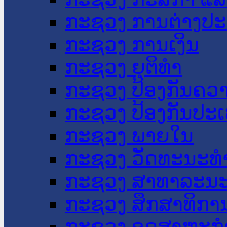
ກະຊວງ ການຕ່າງປ
ກະຊວງ ການເງິນ
ກະຊວງ ຍຸຕິທໍາ
ກະຊວງ ປ້ອງກັນຄວ
ກະຊວງ ປ້ອງກັນປະ
ກະຊວງ ພາຍໃນ
ກະຊວງ ວັດທະນະທຳ
ກະຊວງ ສາທາລະນະ
ກະຊວງ ສຶກສາທິການ
ກະຊວງ ອຸດສາຫະກຳ