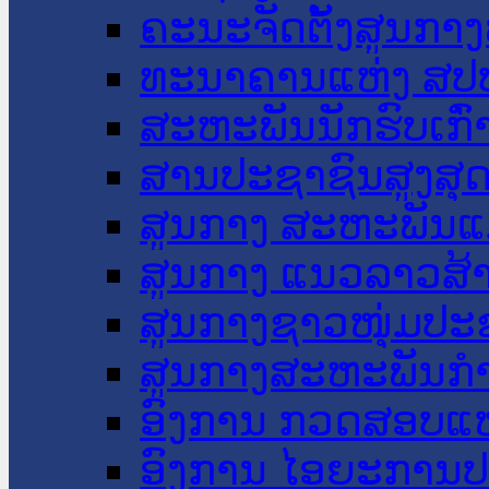
ຄະນະຈັດຕັ້ງສູນກາງ
ທະນາຄານແຫ່ງ ສປ
ສະຫະພັນນັກຮົບເກົ
ສານປະຊາຊົນສູງສຸ
ສູນກາງ ສະຫະພັນແ
ສູນກາງ ແນວລາວສ້
ສູນກາງຊາວໜຸ່ມປະ
ສູນກາງສະຫະພັນກ
ອົງການ ກວດສອບແຫ
ອົງການ ໄອຍະການປ