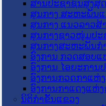
ສານປະຊາຊົນສູງສຸ
ສູນກາງ ສະຫະພັນແ
ສູນກາງ ແນວລາວສ້
ສູນກາງຊາວໜຸ່ມປະ
ສູນກາງສະຫະພັນກ
ອົງການ ກວດສອບແຫ
ອົງການ ໄອຍະການປ
ອົງການກວດກາແຫ່ງ
ອົງການກາແດງແຫ່
ນິຕິກໍາຂັ້ນແຂວງ