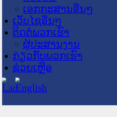
ເອກກະສານອື່ນໆ
ເວັບໄຊອື່ນໆ
ຕິດຕໍ່ພວກເຮົາ
ຜູ້ປະສານງານ
ກ່ຽວກັບພວກເຮົາ
ຊ່ວຍເຫຼືອ