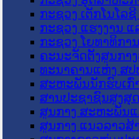
ກະຊວງ ເຕັກໂນໂລຊີ
ກະຊວງ ແຮງງານ ແລ
ກະຊວງ ໂຍທາທິການ 
ຄະນະຈັດຕັ້ງສູນກາງ
ທະນາຄານແຫ່ງ ສປ
ສະຫະພັນນັກຮົບເກົ
ສານປະຊາຊົນສູງສຸ
ສູນກາງ ສະຫະພັນແ
ສູນກາງ ແນວລາວສ້