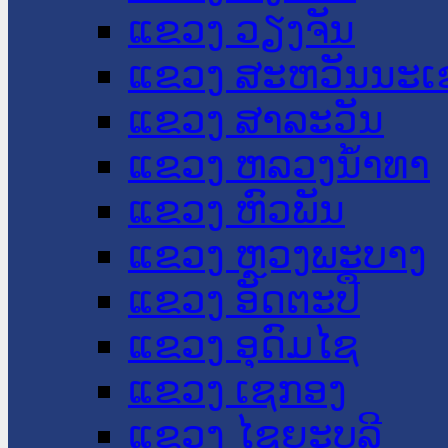
ແຂວງ ວຽງຈັນ
ແຂວງ ສະຫວັນນະເ
ແຂວງ ສາລະວັນ
ແຂວງ ຫລວງນໍ້າທາ
ແຂວງ ຫົວພັນ
ແຂວງ ຫຼວງພະບາງ
ແຂວງ ອັດຕະປື
ແຂວງ ອຸດົມໄຊ
ແຂວງ ເຊກອງ
ແຂວງ ໄຊຍະບູລີ