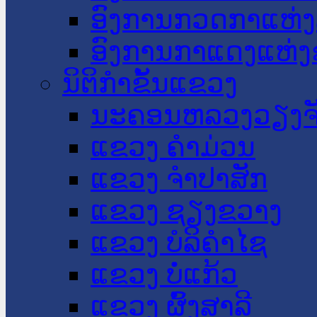
ອົງການກວດກາແຫ່ງ
ອົງການກາແດງແຫ່
ນິຕິກໍາຂັ້ນແຂວງ
ນະ​ຄອນ​ຫລວງວຽງຈ
ແຂວງ ຄໍາມ່ວນ
ແຂວງ ຈໍາປາສັກ
ແຂວງ ຊຽງຂວາງ
ແຂວງ ບໍລິຄໍາໄຊ
ແຂວງ ບໍ່ແກ້ວ
ແຂວງ ຜົ້ງສາລີ