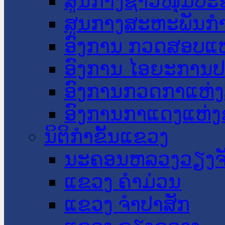
ສູນກາງຊາວໜຸ່ມປະ
ສູນກາງສະຫະພັນກ
ອົງການ ກວດສອບແຫ
ອົງການ ໄອຍະການປ
ອົງການກວດກາແຫ່ງ
ອົງການກາແດງແຫ່
ນິຕິກໍາຂັ້ນແຂວງ
ນະ​ຄອນ​ຫລວງວຽງຈ
ແຂວງ ຄໍາມ່ວນ
ແຂວງ ຈໍາປາສັກ