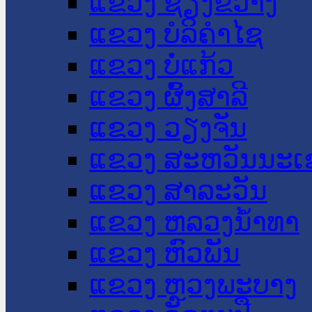
ແຂວງ ຊຽງຂວາງ
ແຂວງ ບໍລິຄໍາໄຊ
ແຂວງ ບໍ່ແກ້ວ
ແຂວງ ຜົ້ງສາລີ
ແຂວງ ວຽງຈັນ
ແຂວງ ສະຫວັນນະເ
ແຂວງ ສາລະວັນ
ແຂວງ ຫລວງນໍ້າທາ
ແຂວງ ຫົວພັນ
ແຂວງ ຫຼວງພະບາງ