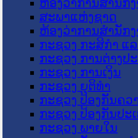
ຫ້ອງວ່າການສໍານັ
ສະພາແຫ່ງຊາດ
ຫ້ອງວ່າການສຳນັກງ
ກະຊວງ ກະສິກຳ ແລະ
ກະຊວງ ການຕ່າງປ
ກະຊວງ ການເງິນ
ກະຊວງ ຍຸຕິທໍາ
ກະຊວງ ປ້ອງກັນຄວ
ກະຊວງ ປ້ອງກັນປະ
ກະຊວງ ພາຍໃນ