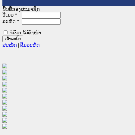
ພື້ນທີ່ຂອງສະມາຊິກ
ອີເມລ
*
ລະຫັດ
*
ຈື່ຂໍ້ມູນໄວ້ຄັ້ງໜ້າ
ສະໝັກ
|
ລືມລະຫັດ