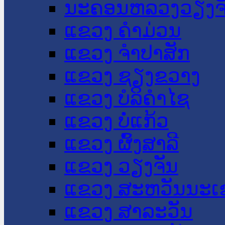
ນະ​ຄອນ​ຫລວງວຽງຈ
ແຂວງ ຄໍາມ່ວນ
ແຂວງ ຈໍາປາສັກ
ແຂວງ ຊຽງຂວາງ
ແຂວງ ບໍລິຄໍາໄຊ
ແຂວງ ບໍ່ແກ້ວ
ແຂວງ ຜົ້ງສາລີ
ແຂວງ ວຽງຈັນ
ແຂວງ ສະຫວັນນະເ
ແຂວງ ສາລະວັນ