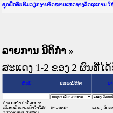
Ministry of Justice Lao PDR
ເຜີຍແຜ່ວັບໄຊຈົດໝາຍເຫດທາງລັດຖະການ ແລະ ແອັບກ
ກະຊວງຍຸຕິທຳ
ຊຸດຝຶກອົບຮົມວຽກງານຈົດໝາຍເຫດທາງລັດຖະການ ໃ
ກອງປະຊຸມທົບທວນຄືນການຈັດຕັ້ງປະຕິບັດວຽກງານຈ
ຝຶກອົບຮົມ ຜູ່ປະສານງານວຽກງານຈົດໝາຍເຫດທາງລັ
ຝຶກອົບຮົມ ຜູ່ປະສານງານວຽກງານຈົດໝາຍເຫດທາງລັດ
ເຜີຍແຜ່ແອັບກົດໝາຍລາວ ແລະ ເວັບໄຊຈົດໝາຍເຫດທ
ເຜີຍແຜ່ແອັບກົດໝາຍລາວ ແລະ ເວັບໄຊຈົດໝາຍເຫດທາ
ຍົກລະດັບວຽກງານຈົດໝາຍເຫດທາງລັດຖະການໃຫ້ຜູ້
ຊຸດຝຶກອົບຮົມວຽກງານຈົດໝາຍເຫດທາງລັດຖະການ ໃ
ລາຍການ ນິຕິກໍາ »
ສະແດງ 1-2 ຂອງ 2 ຜົນທີ່ໄດ້
ຫົວຂໍ້
ປະເພດນິຕິກຳ
ພາ
ຄຳແນະນຳ ວ່າດ້ວຍການ
ເພີ່ມທະວີຄວາມເອົາໃຈໃສ່ຕໍ່
ຄໍາແນະນໍາ
ແຂວງ ອັດຕະ
ວຽກງານທະບຽນສານ