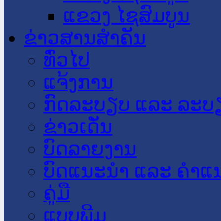
ແຂວງ ໄຊສົມບູນ
ຂ່າວສານສໍາຄັນ
​ທົ່ວ​ໄປ
ແຈ້ງການ
ກົດລະບຽບ ແລະ ລະບ
ຂ່າວເດັ່ນ
ບົດລາຍງານ
ບົດແນະນໍາ ແລະ ຄໍາແ
ຄູ່ມື
ແບບພີມ