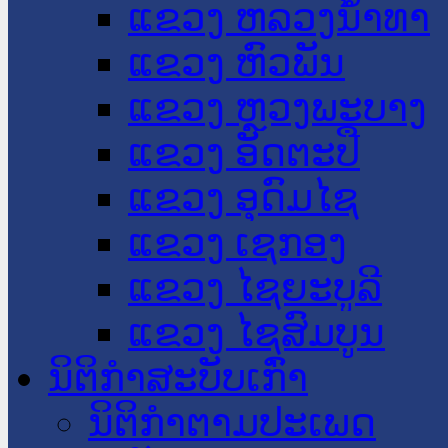
ແຂວງ ຫລວງນໍ້າທາ
ແຂວງ ຫົວພັນ
ແຂວງ ຫຼວງພະບາງ
ແຂວງ ອັດຕະປື
ແຂວງ ອຸດົມໄຊ
ແຂວງ ເຊກອງ
ແຂວງ ໄຊຍະບູລີ
ແຂວງ ໄຊສົມບູນ
ນິຕິກໍາສະບັບເກົ່າ
ນິຕິກຳຕາມປະເພດ