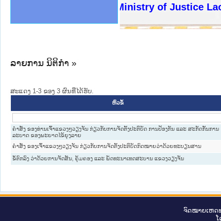
ງລັດຖະການໃຫ້ຜູ້ປະສານງານ
ງປະຕິບັດວຽກງານຈົດໝາຍເຫດ
ານຈົດໝາຍເຫດທາງລັດຖະການ
ານຈົດໝາຍເຫດທາງລັດຖະການ
ະ ເວັບໄຊຈົດໝາຍເຫດທາງ
ະ ເວັບໄຊຈົດໝາຍເຫດທາງ
ເຫດທາງລັດຖະການ ໃຫ້ຜູ້
ເຫດທາງລັດຖະການ ໃຫ້ຜູ້
Ministry of Justice Lao P
ານສັນຕິບານປະຊາຊົນ
ຄານຕຳຫຼວດປະຊາຊົນ
າຊົນ ພາກເໜືອ
ຊາຊົນ ພາກກາງ
າກເໜືອ
າກກາງ
ະການ
າກໃຕ້
ລາຍການ ນິຕິກໍາ »
ສະແດງ 1-3 ຂອງ 3 ຜົນທີ່ໄດ້ຮັບ.
ຫົວຂໍ້
ຄໍາສັ່ງ ຂອງທ່ານເຈົ້າແຂວງໆວຽງຈັນ ກ່ຽວກັບການຈັດຕັ້ງປະຕິບັດ ການປ້ອງກັນ ແລະ ສະກັດກັ້ນການ
ລະບາດ ຂອງພະຍາດໄຂ້ຍຸງລາຍ
ຄຳສັ່ງ ຂອງເຈົ້າແຂວງໆວຽງຈັນ ກ່ຽວກັບການຈັດຕັ້ງປະຕິບັດກົດໝາຍວ່າດ້ວຍທະບຽນສານ
ຂໍ້ຕົກລົງ ວ່າດ້ວຍການຈັດສັນ, ຄຸ້ມຄອງ ແລະ ພັດທະນາເທດສະບານ ແຂວງວຽງຈັນ
ຈົດ​ໝາຍ​ເຫດ​ທ
ໂ