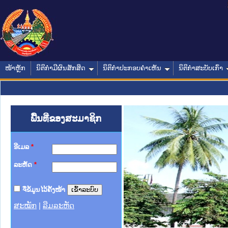
ໜ້າຫຼັກ
ນິຕິກໍາມີຜົນສັກສິດ
ນິຕິກໍາປະກອບຄໍາເຫັນ
ນິຕິກໍາສະບັບເກົ່າ
ພື້ນທີ່ຂອງສະມາຊິກ
ອີເມລ
*
ລະຫັດ
*
ຈື່ຂໍ້ມູນໄວ້ຄັ້ງໜ້າ
ສະໝັກ
|
ລືມລະຫັດ