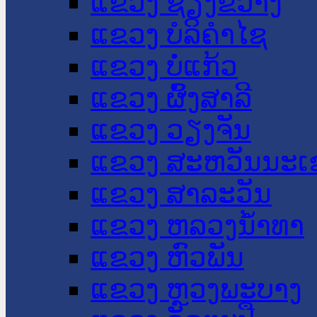
ແຂວງ ຊຽງຂວາງ
ແຂວງ ບໍລິຄໍາໄຊ
ແຂວງ ບໍ່ແກ້ວ
ແຂວງ ຜົ້ງສາລີ
ແຂວງ ວຽງຈັນ
ແຂວງ ສະຫວັນນະເ
ແຂວງ ສາລະວັນ
ແຂວງ ຫລວງນໍ້າທາ
ແຂວງ ຫົວພັນ
ແຂວງ ຫຼວງພະບາງ