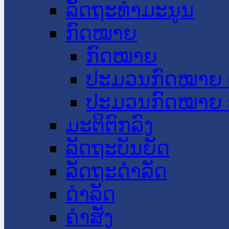
ລັດຖະທໍາມະນູນ
ກົດໝາຍ
ກົດໝາຍ
ປະມວນກົດໝາຍ 
ປະມວນກົດໝາຍ 
ມະຕິຕົກລົງ
ລັດຖະບັນຍັດ
ລັດຖະດໍາລັດ
ດໍາລັດ
ຄໍາສັ່ງ