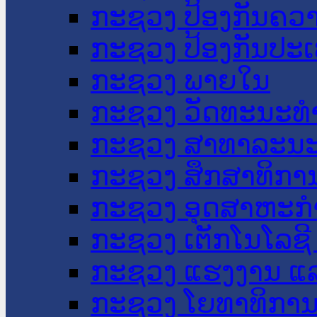
ກະຊວງ ປ້ອງກັນຄວ
ກະຊວງ ປ້ອງກັນປະ
ກະຊວງ ພາຍໃນ
ກະຊວງ ວັດທະນະທຳ
ກະຊວງ ສາທາລະນະ
ກະຊວງ ສຶກສາທິການ
ກະຊວງ ອຸດສາຫະກຳ
ກະຊວງ ເຕັກໂນໂລຊີ
ກະຊວງ ແຮງງານ ແລ
ກະຊວງ ໂຍທາທິການ 