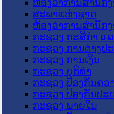
ຫ້ອງວ່າການສໍານັ
ສະພາແຫ່ງຊາດ
ຫ້ອງວ່າການສຳນັກງ
ກະຊວງ ກະສິກຳ ແລະ
ກະຊວງ ການຕ່າງປ
ກະຊວງ ການເງິນ
ກະຊວງ ຍຸຕິທໍາ
ກະຊວງ ປ້ອງກັນຄວ
ກະຊວງ ປ້ອງກັນປະ
ກະຊວງ ພາຍໃນ