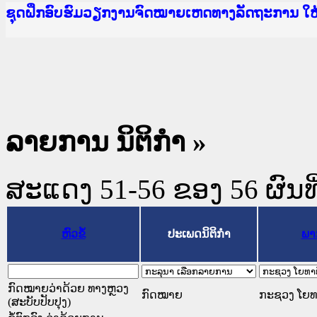
Ministry of Justice Lao PDR
ເຜີຍແຜ່ວັບໄຊຈົດໝາຍເຫດທາງລັດຖະການ ແລະ ແອັບກ
ກະຊວງຍຸຕິທຳ
ຊຸດຝຶກອົບຮົມວຽກງານຈົດໝາຍເຫດທາງລັດຖະການ ໃ
ກອງປະຊຸມທົບທວນຄືນການຈັດຕັ້ງປະຕິບັດວຽກງານຈ
ຝຶກອົບຮົມ ຜູ່ປະສານງານວຽກງານຈົດໝາຍເຫດທາງລັ
ຝຶກອົບຮົມ ຜູ່ປະສານງານວຽກງານຈົດໝາຍເຫດທາງລັດ
ເຜີຍແຜ່ແອັບກົດໝາຍລາວ ແລະ ເວັບໄຊຈົດໝາຍເຫດທ
ເຜີຍແຜ່ແອັບກົດໝາຍລາວ ແລະ ເວັບໄຊຈົດໝາຍເຫດທາ
ຍົກລະດັບວຽກງານຈົດໝາຍເຫດທາງລັດຖະການໃຫ້ຜູ້
ຊຸດຝຶກອົບຮົມວຽກງານຈົດໝາຍເຫດທາງລັດຖະການ ໃ
ລາຍການ ນິຕິກໍາ »
ສະແດງ 51-56 ຂອງ 56 ຜົນທີ່
ຫົວຂໍ້
ປະເພດນິຕິກຳ
ພາ
ກົດໝາຍວ່າດ້ວຍ ທາງຫຼວງ
ກົດໝາຍ
ກະຊວງ ໂຍທາ
(ສະບັບປັບປຸງ)