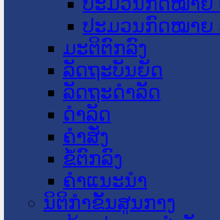
ປະມວນກົດໝາຍ 
ປະມວນກົດໝາຍ 
ມະຕິຕົກລົງ
ລັດຖະບັນຍັດ
ລັດຖະດໍາລັດ
ດໍາລັດ
ຄໍາສັ່ງ
ຂໍ້ຕົກລົງ
ຄໍາແນະນໍາ
ນິຕິກຳຂັ້ນສູນກາງ