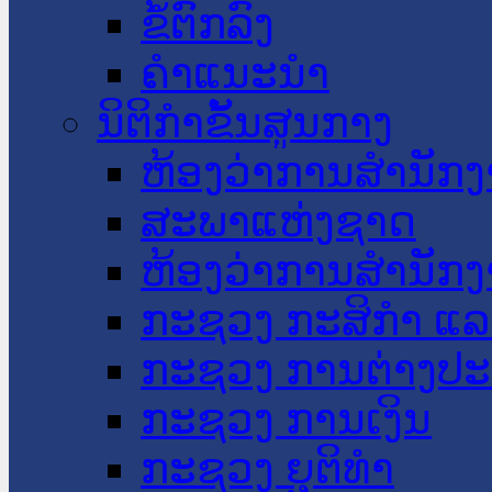
ຂໍ້ຕົກລົງ
ຄໍາແນະນໍາ
ນິຕິກໍາຂັ້ນສູນກາງ
ຫ້ອງວ່າການສໍານັ
ສະພາແຫ່ງຊາດ
ຫ້ອງວ່າການສຳນັກງ
ກະຊວງ ກະສິກຳ ແລະ
ກະຊວງ ການຕ່າງປ
ກະຊວງ ການເງິນ
ກະຊວງ ຍຸຕິທໍາ