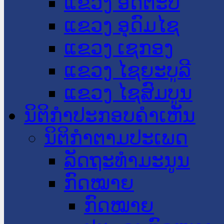
ແຂວງ ອັດຕະປື
ແຂວງ ອຸດົມໄຊ
ແຂວງ ເຊກອງ
ແຂວງ ໄຊຍະບູລີ
ແຂວງ ໄຊສົມບູນ
ນິຕິກໍາປະກອບຄໍາເຫັນ
ນິຕິກໍາຕາມປະເພດ
ລັດຖະທໍາມະນູນ
ກົດໝາຍ
ກົດໝາຍ