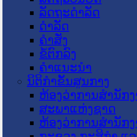
ລັດຖະດໍາລັດ
ດໍາລັດ
ຄໍາສັ່ງ
ຂໍ້ຕົກລົງ
ຄໍາແນະນໍາ
ນິຕິກໍາຂັ້ນສູນກາງ
ຫ້ອງວ່າການສໍານັ
ສະພາແຫ່ງຊາດ
ຫ້ອງວ່າການສຳນັກງ
ກະຊວງ ກະສິກຳ ແລະ