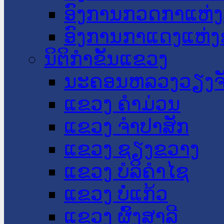
ອົງການກວດກາແຫ່ງ
ອົງການກາແດງແຫ່
ນິຕິກໍາຂັ້ນແຂວງ
ນະ​ຄອນ​ຫລວງວຽງຈ
ແຂວງ ຄໍາມ່ວນ
ແຂວງ ຈໍາປາສັກ
ແຂວງ ຊຽງຂວາງ
ແຂວງ ບໍລິຄໍາໄຊ
ແຂວງ ບໍ່ແກ້ວ
ແຂວງ ຜົ້ງສາລີ