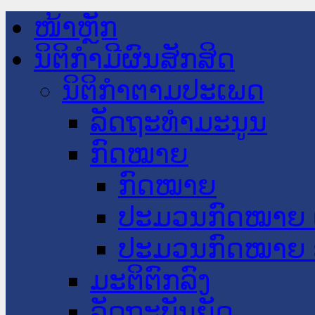
ໜ້າຫຼັກ
ນິຕິກໍາມີຜົນສັກສິດ
ນິຕິກໍາຕາມປະເພດ
ລັດຖະທໍາມະນູນ
ກົດໝາຍ
ກົດໝາຍ
ປະມວນກົດໝາຍ 
ປະມວນກົດໝາຍ 
ມະຕິຕົກລົງ
ລັດຖະບັນຍັດ