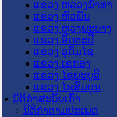
ແຂວງ ຫລວງນໍ້າທາ
ແຂວງ ຫົວພັນ
ແຂວງ ຫຼວງພະບາງ
ແຂວງ ອັດຕະປື
ແຂວງ ອຸດົມໄຊ
ແຂວງ ເຊກອງ
ແຂວງ ໄຊຍະບູລີ
ແຂວງ ໄຊສົມບູນ
ນິຕິກໍາສະບັບເກົ່າ
ນິຕິກຳຕາມປະເພດ