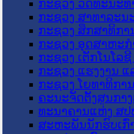
ກະຊວງ ວັດທະນະທຳ
ກະຊວງ ສາທາລະນະ
ກະຊວງ ສຶກສາທິການ
ກະຊວງ ອຸດສາຫະກຳ
ກະຊວງ ເຕັກໂນໂລຊີ
ກະຊວງ ແຮງງານ ແລ
ກະຊວງ ໂຍທາທິການ 
ຄະນະຈັດຕັ້ງສູນກາງ
ທະນາຄານແຫ່ງ ສປ
ສະຫະພັນນັກຮົບເກົ