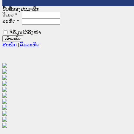
ພື້ນທີ່ຂອງສະມາຊິກ
ອີເມລ
*
ລະຫັດ
*
ຈື່ຂໍ້ມູນໄວ້ຄັ້ງໜ້າ
ສະໝັກ
|
ລືມລະຫັດ