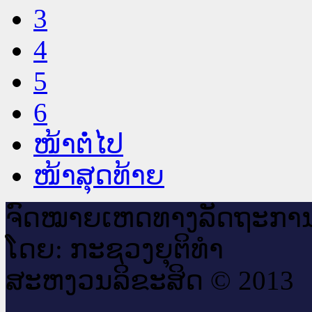
3
4
5
6
ໜ້າຕໍ່ໄປ
ໜ້າສຸດທ້າຍ
ຈົດ​ໝາຍ​ເຫດ​ທາງ​ລັດ​ຖະ​ກາ
ໂດຍ: ກະ​ຊວງຍຸ​ຕິ​ທຳ
ສະ​ຫງວນ​ລິ​ຂະ​ສິດ © 2013