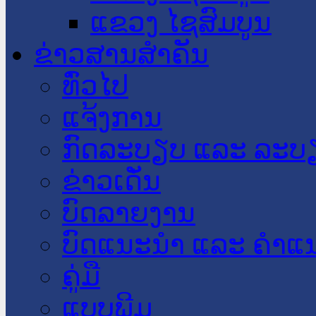
ແຂວງ ໄຊສົມບູນ
ຂ່າວສານສໍາຄັນ
​ທົ່ວ​ໄປ
ແຈ້ງການ
ກົດລະບຽບ ແລະ ລະບ
ຂ່າວເດັ່ນ
ບົດລາຍງານ
ບົດແນະນໍາ ແລະ ຄໍາແ
ຄູ່ມື
ແບບພີມ