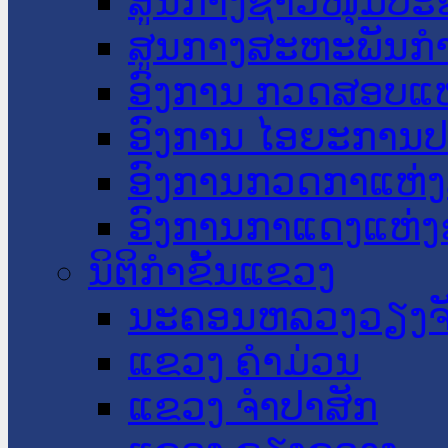
ສູນກາງຊາວໜຸ່ມປະ
ສູນກາງສະຫະພັນກ
ອົງການ ກວດສອບແຫ
ອົງການ ໄອຍະການປ
ອົງການກວດກາແຫ່ງ
ອົງການກາແດງແຫ່
ນິຕິກໍາຂັ້ນແຂວງ
ນະ​ຄອນ​ຫລວງວຽງຈ
ແຂວງ ຄໍາມ່ວນ
ແຂວງ ຈໍາປາສັກ