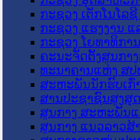
ກະຊວງ ເຕັກໂນໂລຊີ
ກະຊວງ ແຮງງານ ແລ
ກະຊວງ ໂຍທາທິການ 
ຄະນະຈັດຕັ້ງສູນກາງ
ທະນາຄານແຫ່ງ ສປ
ສະຫະພັນນັກຮົບເກົ
ສານປະຊາຊົນສູງສຸ
ສູນກາງ ສະຫະພັນແ
ສູນກາງ ແນວລາວສ້