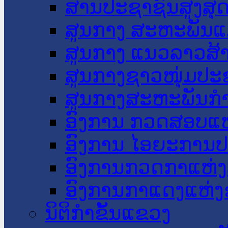
ສານປະຊາຊົນສູງສຸ
ສູນກາງ ສະຫະພັນແ
ສູນກາງ ແນວລາວສ້
ສູນກາງຊາວໜຸ່ມປະ
ສູນກາງສະຫະພັນກ
ອົງການ ກວດສອບແຫ
ອົງການ ໄອຍະການປ
ອົງການກວດກາແຫ່ງ
ອົງການກາແດງແຫ່
ນິຕິກໍາຂັ້ນແຂວງ