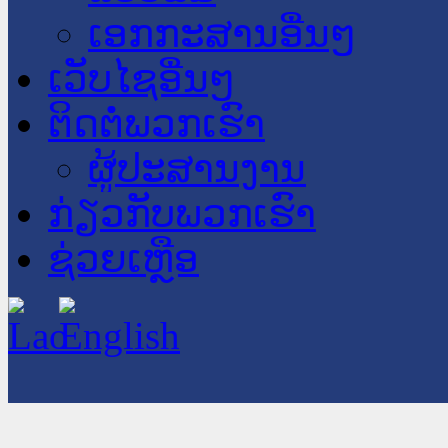
ເອກກະສານອື່ນໆ
ເວັບໄຊອື່ນໆ
ຕິດຕໍ່ພວກເຮົາ
ຜູ້ປະສານງານ
ກ່ຽວກັບພວກເຮົາ
ຊ່ວຍເຫຼືອ