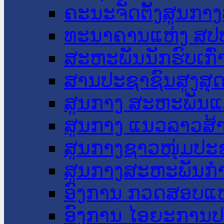
ຄະນະຈັດຕັ້ງສູນກາງ
ທະນາຄານແຫ່ງ ສປ
ສະຫະພັນນັກຮົບເກົ
ສານປະຊາຊົນສູງສຸ
ສູນກາງ ສະຫະພັນແ
ສູນກາງ ແນວລາວສ້
ສູນກາງຊາວໜຸ່ມປະ
ສູນກາງສະຫະພັນກ
ອົງການ ກວດສອບແຫ
ອົງການ ໄອຍະການປ