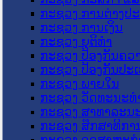
ກະຊວງ ການຕ່າງປ
ກະຊວງ ການເງິນ
ກະຊວງ ຍຸຕິທໍາ
ກະຊວງ ປ້ອງກັນຄວ
ກະຊວງ ປ້ອງກັນປະ
ກະຊວງ ພາຍໃນ
ກະຊວງ ວັດທະນະທຳ
ກະຊວງ ສາທາລະນະ
ກະຊວງ ສຶກສາທິການ
ກະຊວງ ອຸດສາຫະກຳ