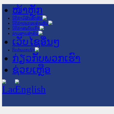
ໜ້າຫຼັກ
ນິຕິກໍາມີຜົນສັກສິດ
ນິຕິກໍາປະກອບຄໍາເຫັນ
ນິຕິກໍາສະບັບເກົ່າ
ຂ່າວສານສໍາຄັນ
ເວັບໄຊອື່ນໆ
ຕິດຕໍ່ພວກເຮົາ
ກ່ຽວກັບພວກເຮົາ
ຊ່ວຍເຫຼືອ