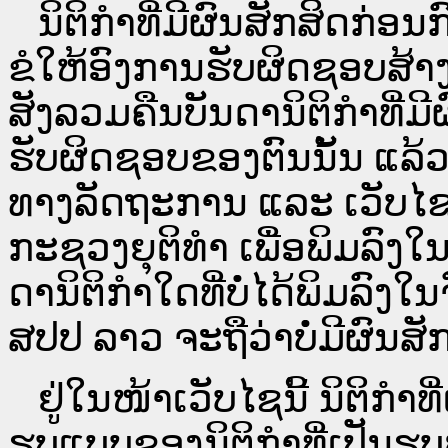
ນິ​ຕິ​ກຳ​ທີ່​ມີ​ຜົນ​ສັກ​ສິດ​ກ່ອນ
ຂໍໃຫ້ອົງ​ການ​ຮັບ​ຜິດ​ຊອບ​ສ້າ
ສັງລວມຄືນບັນດານິຕິກໍາທີ່ມີ
ຮັບຜິດຊອບຂອງຕົນນັ້ນ ແລ້ວ
ທາງ​ລັດ​ຖະ​ການ ແລະ ເວັບ
ກະຊວງຍຸຕິທໍາ ເພື່ອພິມລົ
ດາ​ນິ​ຕິ​ກຳ​ໃດ​ທີ່ບໍ່​ໄດ້​ພິມ​
ສປ​ປ ລາວ ​ຈະຖື​ວ່າບໍ່​ມີ​ຜົນ​ສັກ​
ຢູ່ໃນໜ້າ​ເວັບ​ໄຊ​ນີ້ ນິຕິກ
ຮູບແບບຂອງນິຕິກໍາທີ່ເປັນຮູ