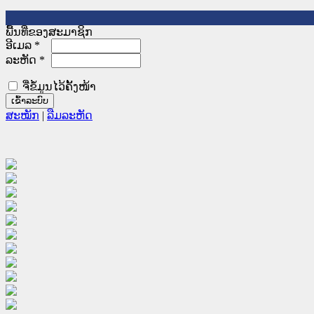
ພື້ນທີ່ຂອງສະມາຊິກ
ອີເມລ
*
ລະຫັດ
*
ຈື່ຂໍ້ມູນໄວ້ຄັ້ງໜ້າ
ສະໝັກ
|
ລືມລະຫັດ