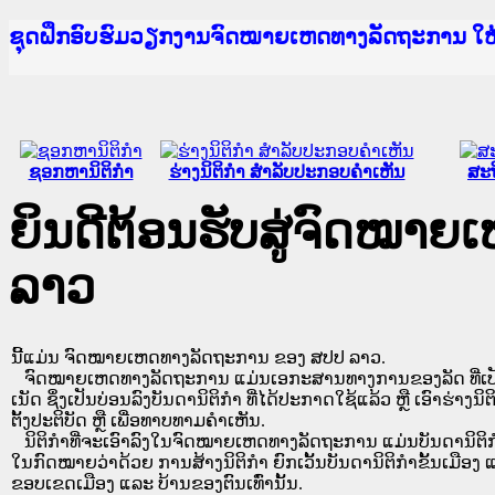
Ministry of Justice Lao PDR
ເຜີຍແຜ່ວັບໄຊຈົດໝາຍເຫດທາງລັດຖະການ ແລະ ແອັບກ
ກະຊວງຍຸຕິທຳ
ຊຸດຝຶກອົບຮົມວຽກງານຈົດໝາຍເຫດທາງລັດຖະການ ໃ
ກອງປະຊຸມທົບທວນຄືນການຈັດຕັ້ງປະຕິບັດວຽກງານຈ
ຝຶກອົບຮົມ ຜູ່ປະສານງານວຽກງານຈົດໝາຍເຫດທາງລັ
ຝຶກອົບຮົມ ຜູ່ປະສານງານວຽກງານຈົດໝາຍເຫດທາງລັດ
ເຜີຍແຜ່ແອັບກົດໝາຍລາວ ແລະ ເວັບໄຊຈົດໝາຍເຫດທ
ເຜີຍແຜ່ແອັບກົດໝາຍລາວ ແລະ ເວັບໄຊຈົດໝາຍເຫດທາ
ຍົກລະດັບວຽກງານຈົດໝາຍເຫດທາງລັດຖະການໃຫ້ຜູ້
ຊຸດຝຶກອົບຮົມວຽກງານຈົດໝາຍເຫດທາງລັດຖະການ ໃ
ຊອກຫານິຕິກໍາ
ຮ່າງນິຕິກໍາ ສໍາລັບປະກອບຄໍາເຫັນ
ສະຖ
ຍິນດີຕ້ອນຮັບສູ່ຈົດໝາ
ລາວ
ນີ້ແມ່ນ ຈົດໝາຍເຫດທາງລັດຖະການ ຂອງ ສປປ ລາວ.
ຈົດໝາຍເຫດທາງລັດຖະການ ແມ່ນ​ເອ​ກະ​ສານ​ທາງ​ການ​ຂອງ​ລັດ ທີ່​ເປັນ​ຮູບ​
ເນັດ ຊຶ່ງ​ເປັນ​ບ່ອນ​ລົງ​ບັນ​ດາ​ນິ​ຕິ​ກຳ ທີ່ໄດ້ປະກາດໃຊ້ແລ້ວ ຫຼື ເອົາຮ່າງນິຕ
ຕັ້ງ​ປະ​ຕິ​ບັດ ຫຼື ເພື່ອທາບທາມຄໍາເຫັນ.
ນິ​ຕິ​ກຳ​ທີ່​ຈະ​ເອົາ​ລົງ​ໃນ​ຈົດ​ໝາຍ​ເຫດ​ທາງ​ລັດ​ຖະ​ການ ​ແມ່ນ​ບັນ​ດາ​ນິ​ຕິ​ກຳ​ທີ່
ໃນ​ກົດ​ໝາຍ​ວ່າ​ດ້ວຍ​ ການ​ສ້າງ​ນິ​ຕິ​ກຳ ຍົກ​ເວັ້ນ​ບັນ​ດານິ​ຕິ​ກຳ​ຂັ້ນ​ເມືອງ ແ
ຂອບ​ເຂດ​ເມືອງ ແລະ ບ້ານ​ຂອງ​ຕົນ​ເທົ່າ​ນັ້ນ.