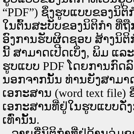
“PDF”) ຊຶ່ງຮູບແບບຂອງນິຕິກໍ
ໃນຕົ້ນສະບັບຂອງນິຕິກໍາ ທີ
ອົງການຮັບຜິດຊອບ ສ້າງນິຕິກ
ນີ້ ສາມາດເປີດເບິ່ງ, ພິມ 
ຮູບແບບ PDF ໂດຍການກົດລົງບ່ອ
ນອກຈາກນັ້ນ ທ່ານຍັງສາມາດເປີ
ເອກະສານ (word text file) ຊ
ເອກະສານທີ່ຢູ່ໃນຮູບແບບດັ່ງກ
ເທົ່ານັ້ນ.
ລາຍຊື່ນິຕິກຳທີ່ຢູ່ດ້ານລຸ່