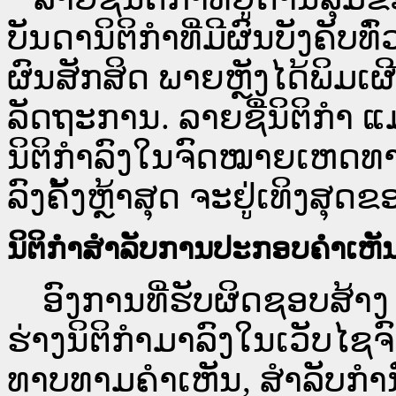
ບັນດານິຕິກຳທີ່ມີຜົນບັງຄັບທ
ຜົນສັກສິດ ພາຍຫຼັງໄດ້ພິມ
ລັດຖະການ. ລາຍຊື່ນິຕິກຳ ແ
ນິຕິກຳລົງໃນຈົດໝາຍເຫດທາງລ
ລົງຄັ້ງຫຼ້າສຸດ ຈະຢູ່ເທິງສຸດຂ
ນິຕິກຳສຳລັບການປະກອບຄຳເຫັ
ອົງການທີ່ຮັບຜິດຊອບສ້າງ 
ຮ່າງນິຕິກຳມາລົງໃນ​ເວັບ​
ທາບທາມຄຳເຫັນ, ສໍາລັບກໍ