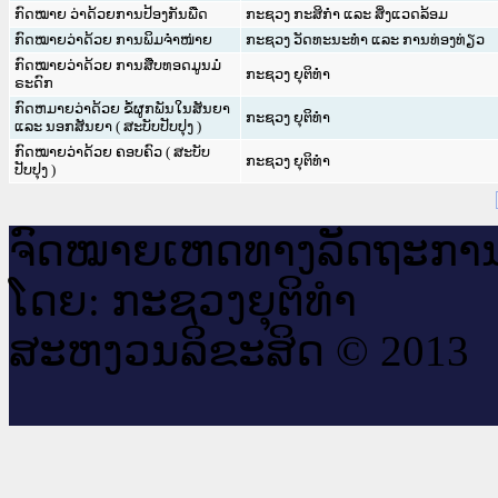
ກົດ​ໝາຍ ວ່າ​ດ້ວຍ​ການ​ປ້ອງ​ກັນ​ພືດ
ກະຊວງ ກະສິກຳ ແລະ ສິ່ງແວດລ້ອມ
ກົດໝາຍວ່າດ້ວຍ ການພິມຈຳໜ່າຍ
ກະຊວງ ວັດທະນະທຳ ແລະ ການທ່ອງທ່ຽວ
ກົດໝາຍວ່າດ້ວຍ ການສືບທອດມູນມໍ
ກະຊວງ ຍຸຕິທໍາ
ຣະດົກ
ກົດຫມາຍວ່າດ້ວຍ ຂໍ້ຜູກພັນໃນສັນຍາ
ກະຊວງ ຍຸຕິທໍາ
ແລະ ນອກສັນຍາ ( ສະບັບປັບປຸງ )
ກົດໝາຍວ່າດ້ວຍ ຄອບຄົວ ( ສະບັບ
ກະຊວງ ຍຸຕິທໍາ
ປັບປຸງ )
ຈົດ​ໝາຍ​ເຫດ​ທາງ​ລັດ​ຖະ​ກາ
ໂດຍ: ກະ​ຊວງຍຸ​ຕິ​ທຳ
ສະ​ຫງວນ​ລິ​ຂະ​ສິດ © 2013