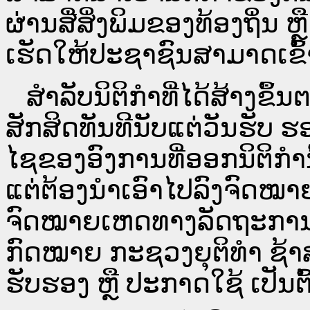
ຜ່ານ​ສື່ສິ່ງພິມຂອງທ້ອງຖິ່ນ
ເຮັດໃຫ້ປະຊາຊົນສາມາດເຂົ້າ
ສໍາລັບນິຕິກໍາທີ່ໄດ້ສ້າງຂຶ້
ສັກສິດທັນທີນັບແຕ່ວັນຮັບ ຮ
ໄຊຂອງອົງການທີ່ອອກນິຕິກໍາ
ແຕ່ຕ້ອງນໍາເອົາໄປລົງຈົດ
ຈົດ​ໝາຍ​ເຫດ​ທາງ​ລັດ​ຖະ​ກ
ກົດໝາຍ ກະຊວງຍຸຕິທໍາ ຊ້າສ
ຮັບຮອງ ຫຼື ປະກາດໃຊ້ ເປັນຕົ