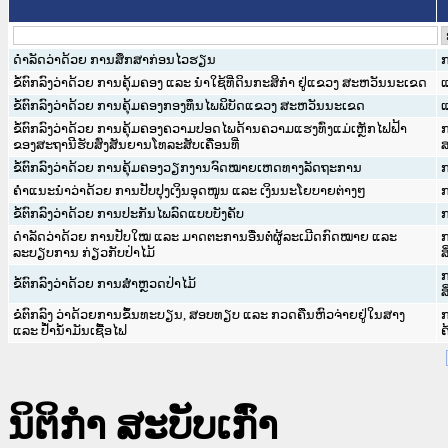
ດຳລັດວ່າດ້ວຍ ການສຶກສາກ່ອນໄວຮຽນ
ກ
ຂໍ້ຕົກລົງວ່າດ້ວຍ ການຄຸ້ມຄອງ ແລະ ນຳໃຊ້ທີ່ດິນກະສິກຳ ຢູ່ແຂວງ ສະຫວັນນະເຂດ
ຂໍ້ຕົກລົງວ່າດ້ວຍ ການຄຸ້ມຄອງກອງທຶນໄພພິບັດແຂວງ ສະຫວັນນະເຂດ
ຂໍ້ຕົກລົງວ່າດ້ວຍ ການຄຸ້ມຄອງຄວາມປອດໄພດ້ານຄວາມແຮງທົ່ງແມ່ເຫຼັກໄຟຟ້າ
ກ
ຂອງສະຖານີຮັບສົ່ງສັນຍານໂທລະສັບເຄື່ອນທີ່
ຂໍ້ຕົກລົງວ່າດ້ວຍ ການຄຸ້ມຄອງວຽກງານຈົດໝາຍເຫດທາງລັດຖະການ
ກ
ຄຳແນະນຳວ່າດ້ວຍ ການປັບປຸງເງິນອຸດໜູນ ແລະ ເງິນນະໂຍບາຍຕ່າງໆ
ກ
ຂໍ້ຕົກລົງວ່າດ້ວຍ ການປະກັນໄພລົດແບບບັງຄັບ
ກ
ດຳລັດວ່າດ້ວຍ ການປັບໃໝ ແລະ ມາດຕະການອື່ນຕໍ່ຜູ້ລະເມີດກົດໝາຍ ແລະ
ກ
ລະບຽບການ ກ່ຽວກັບປ່າໄມ້
ສ
ກ
ຂໍ້ຕົກລົງວ່າດ້ວຍ ການສຳຫຼວດປ່າໄມ້
ສ
ຂໍຕົກລົງ ວ່າດ້ວຍການຂຶ້ນທະບຽນ, ສອບທຽບ ແລະ ກວດຄືນຫົວຈ່າຍຢູ່ໃນສາງ
ແລະ ປ້ຳນ້ຳມັນເຊື້ອໄຟ
ຄ
ນິຕິກໍາ ສະບັບເກົ່າ