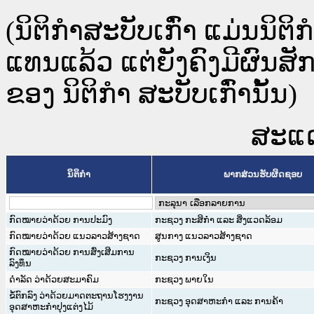
(ນິຕິກໍາສະບັບເກົ່າ ແມ່ນນິຕິ
ແທນແລ້ວ ແຕ່ຍັງຄົງມີຜົນສ
ຂອງ ນິຕິກໍາ ສະບັບເກົ່ານັ້ນ)
ສະແດງ
ນິຕິກໍາ
ພາກສ່ວນຮັບຜິດຊອບ
ກົດໝາຍວ່າດ້ວຍ ການປະມົງ
ກະຊວງ ກະສິກຳ ແລະ ສິ່ງແວດລ້ອມ
ກົດໝາຍວ່າດ້ວຍ ແນວລາວສ້າງຊາດ
ສູນກາງ ແນວລາວສ້າງຊາດ
ກົດໝາຍວ່າດ້ວຍ ການສົ່ງເສີມການ
ກະຊວງ ການເງິນ
ລົງທຶນ
ດຳລັດ ວ່າດ້ວຍສະມາຄົມ
ກະຊວງ ພາຍໃນ
ຂໍ້ຕົກລົງ ວ່າດ້ວຍມາດຕະຖານໂຮງງານ
ກະຊວງ ອຸດສາຫະກຳ ແລະ ການຄ້າ
ອຸດສາຫະກຳປຸງແຕ່ງໄມ້