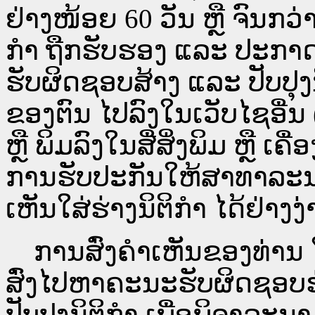
ຢ່າງໜ້ອຍ 60 ວັນ ຫຼື ຈົນກວ
ກໍາ ຖືກຮັບຮອງ ແລະ ປະກາດ
ຮັບຜິດຊອບສ້າງ ແລະ ປັບປຸງ
ຂອງຕົນ ໄປລົງໃນ​ເວັບ​ໄຊ​ອື່
ຫຼື ພິມລົງໃນສື່ສິ່ງພິມ ຫຼື ເ
ການຮັບປະກັນໃຫ້ສາທາລະນ
ເຫັນໃສ່ຮ່າງນິຕິກຳ ໄດ້ຢ່າງ
ການສົ່ງຄໍາເຫັນຂອງທ່ານ ໃສ
ສົ່ງໄປຫາຄະນະຮັບຜິດຊອບຮ
ປັບປຸງນິຕິກຳ ເພື່ອພິຈາລະນາ