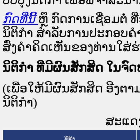
ກົດທີ່ນີ້
ຫຼື ກົດການເຊື່ອມຕໍ່ ທີ
ນິຕິກໍາ ສໍາລັບການປະກອບຄຳ
ສົ່ງຄຳຄິດເຫັນຂອງທ່ານໃສ່ຮ່
ນິຕິກໍາ ທີ່ມີຜົນສັກສິດ 
(ເພື່ອໃຫ້ມີຜົນສັກສິດ ອີງຕ
ນິຕິກໍາ)
ສະແດງ 
ນິຕິກໍາ