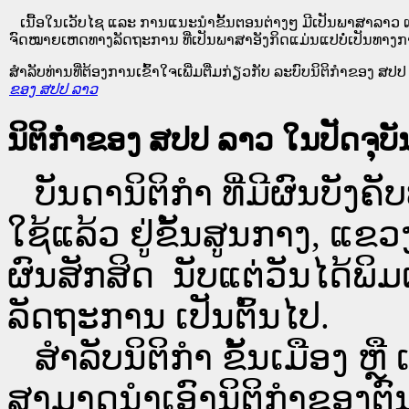
ເນື້ອໃນ​ເວັບ​ໄຊ​ ແລະ ການແນະນໍາຂັ້ນຕອນຕ່າງໆ ມີເປັນພາສາລາວ ແ
ຈົດໝາຍເຫດທາງລັດຖະການ ທີ່ເປັນພາສາອັງກິດແມ່ນແປບໍ່ເປັນທາງກ
ສໍາລັບທ່ານທີ່ຕ້ອງການເຂົ້າໃຈເພີ່ມຕື່ມກ່ຽວກັບ ລະບົບນິຕິກຳຂອງ ສປປ ລ
ຂອງ ສປປ ລາວ
ນິຕິກຳຂອງ ສປປ ລາວ ໃນປັດຈຸບັນ
ບັນດານິຕິກໍາ ທີ່ມີຜົນບັງຄັບ
ໃຊ້ແລ້ວ ຢູ່ຂັ້ນ​ສູນ​ກາງ, 
ຜົນສັກສິດ ນັບ​ແຕ່​ວັນໄດ້
ລັດຖະການ ເປັນ​ຕົ້ນ​ໄປ.
ສຳລັບນິ​ຕິ​ກຳ ຂັ້ນເມືອງ ຫຼ
ສາມາດນຳເອົານິຕິກຳຂອງຕົນທີ