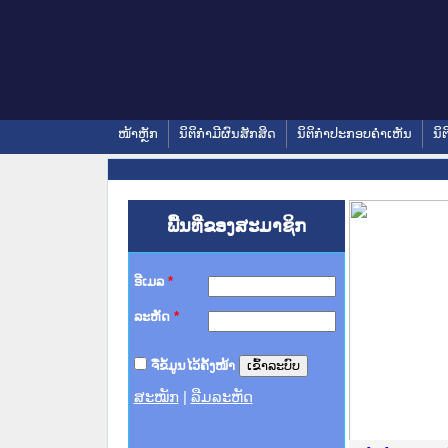
ໜ້າຫຼັກ
ນິຕິກໍາມີຜົນສັກສິດ
ນິຕິກໍາປະກອບຄໍາເຫັນ
ນິຕ
ພື້ນທີ່ຂອງສະມາຊິກ
ອີເມລ
*
ລະຫັດ
*
ຈື່ຂໍ້ມູນໄວ້ຄັ້ງໜ້າ
ສະໝັກ
|
ລືມລະຫັດ