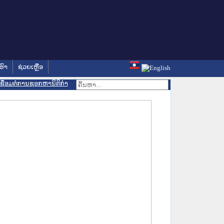
ຮົາ
ຊ່ວຍເຫຼືອ
ເຊື່ອມຕໍ່ການຊອກຫານິຕິກຳ