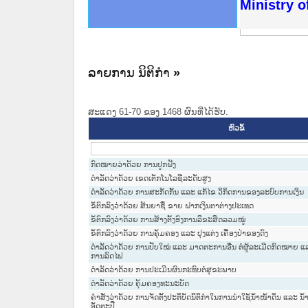
ດໝາຍເຫດທາງລັດຖະການໃຫ້ຜູ້ປະສານງານ
ນການຈັດຕັ້ງປະຕິບັດວຽກງານຈົດໝາຍເຫດ
ສານງານວຽກງານຈົດໝາຍເຫດທາງລັດຖະການ
ສານງານວຽກງານຈົດໝາຍເຫດທາງລັດຖະການ
ດໝາຍລາວ ແລະ ເວັບໄຊຈົດໝາຍເຫດທາງ
ດໝາຍລາວ ແລະ ເວັບໄຊຈົດໝາຍເຫດທາງ
ກງານຈົດໝາຍເຫດທາງລັດຖະການ ໃຫ້ຜູ້
ກງານຈົດໝາຍເຫດທາງລັດຖະການ ໃຫ້ຜູ້
Ministry o
ທີ່ ວິທະຍາຄານສັນຕິບານປະຊາຊົນ
ທີ່ ວິທະຍາຄານຕຳຫຼວດປະຊາຊົນ
ານສະພາປະຊາຊົນ ພາກເໜືອ
ງານສະພາປະຊາຊົນ ພາກກາງ
ຂັ້ນແຂວງພາກເໜືອ
ສຳລັບ ພາກກາງ
ທາງລັດຖະການ
ສຳລັບ ພາກໃຕ້
ລາຍການ ນິຕິກໍາ
»
ສະແດງ 61-70 ຂອງ 1468 ຜົນທີ່ໄດ້ຮັບ.
ຫົວຂໍ້
ກົດໝາຍວ່າດ້ວຍ ການປູກຝັງ
ດຳລັດວ່າດ້ວຍ ເຂດເຕັກໂນໂລຊີລະດັບສູງ
ດຳລັດວ່າດ້ວຍ ການສະກັດກັ້ນ ແລະ ແກ້ໄຂ ວິກິດການຂອງລະບົບການເງິນ
ຂໍ້ຕົກລົງວ່າດ້ວຍ ສັນຍາຊື້ ຂາຍ ຝາກເງິນຕາຕ່າງປະເທດ
ຂໍ້ຕົກລົງວ່າດ້ວຍ ການສ້າງຕັ້ງອົງການລິຂະສິດລວມໝູ່
ຂໍ້ຕົກລົງວ່າດ້ວຍ ການຄຸ້ມຄອງ ແລະ ປຸງແຕ່ງ ເຄື່ອງປ່າຂອງດົງ
ດຳລັດວ່າດ້ວຍ ການປັບໃໝ່ ແລະ ມາດຕະການອື່ນ ຕໍ່ຜູ້ລະເມີດກົດໝາຍ 
ການລົດໄຟ
ດຳລັດວ່າດ້ວຍ ການປະເມີນຜົນກະທົບຕໍ່ສຸຂະພາບ
ດຳລັດວ່າດ້ວຍ ຄຸ້ມຄອງທະນະບັດ
ຄຳສັ່ງວ່າດ້ວຍ ການຈັດຕັ້ງປະຕິບັດນິຕິກຳໃນການນຳໃຊ້ນ້ຳໜ້າດິນ ແລະ 
ອັດຕະປື