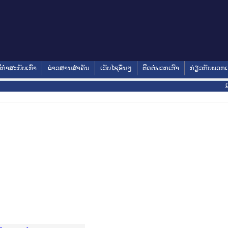
ິກໍາສະບັບເກົ່າ
ຂ່າວສານສໍາຄັນ
ເວັບໄຊອື່ນໆ
ຕິດຕໍ່ພວກເຮົາ
ກ່ຽວກັບພວກເ