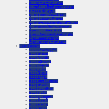
ທະນາຄານແຫ່ງ ສປປ ລາວ
ສະຫະພັນນັກຮົບເກົ່າແຫ່ງຊາດລາວ
ສານປະຊາຊົນສູງສຸດ
ສູນກາງ ສະຫະພັນແມ່ຍິງລາວ
ສູນກາງ ແນວລາວສ້າງຊາດ
ສູນກາງຊາວໜຸ່ມປະຊາຊົນປະຕິວັດລາວ
ສູນກາງສະຫະພັນກຳມະບານລາວ
ອົງການ ກວດສອບແຫ່ງລັດ
ອົງການ ໄອຍະການປະຊາຊົນສູງສຸດ
ອົງການກວດກາແຫ່ງລັດ
ອົງການກາແດງແຫ່ງຊາດລາວ
ນິຕິກໍາຂັ້ນແຂວງ
ນະ​ຄອນ​ຫລວງວຽງຈັນ
ແຂວງ ຄໍາມ່ວນ
ແຂວງ ຈໍາປາສັກ
ແຂວງ ຊຽງຂວາງ
ແຂວງ ບໍລິຄໍາໄຊ
ແຂວງ ບໍ່ແກ້ວ
ແຂວງ ຜົ້ງສາລີ
ແຂວງ ວຽງຈັນ
ແຂວງ ສະຫວັນນະເຂດ
ແຂວງ ສາລະວັນ
ແຂວງ ຫລວງນໍ້າທາ
ແຂວງ ຫົວພັນ
ແຂວງ ຫຼວງພະບາງ
ແຂວງ ອັດຕະປື
ແຂວງ ອຸດົມໄຊ
ແຂວງ ເຊກອງ