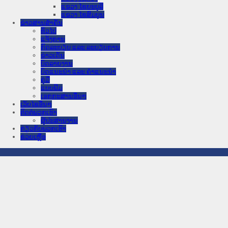
ແຂວງ ໄຊຍະບູລີ
ແຂວງ ໄຊສົມບູນ
ຂ່າວສານສໍາຄັນ
​ທົ່ວ​ໄປ
ແຈ້ງການ
ກົດລະບຽບ ແລະ ລະບຽບການ
ຂ່າວເດັ່ນ
ບົດລາຍງານ
ບົດແນະນໍາ ແລະ ຄໍາແນະນໍາ
ຄູ່ມື
ແບບພີມ
ເອກກະສານອື່ນໆ
ເວັບໄຊອື່ນໆ
ຕິດຕໍ່ພວກເຮົາ
ຜູ້ປະສານງານ
ກ່ຽວກັບພວກເຮົາ
ຊ່ວຍເຫຼືອ