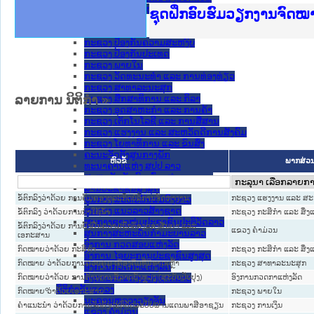
ກະຊວງ ການຕ່າງປະເທດ
Ministry of Justice Lao
ເຜີຍແຜ່ວັບໄຊຈົດໝາຍເຫດທ
ກະຊວງຍຸຕິທຳ
ຊຸດຝຶກອົບຮົມວຽກງານຈົດ
ກອງປະຊຸມທົບທວນຄືນການຈັ
ຝຶກອົບຮົມ ຜູ່ປະສານງານວ
ຝຶກອົບຮົມ ຜູ່ປະສານງານວ
ເຜີຍແຜ່ແອັບກົດໝາຍລາວ ແ
ເຜີຍແຜ່ແອັບກົດໝາຍລາວ ແ
ຍົກລະດັບວຽກງານຈົດໝາຍເ
ຊຸດຝຶກອົບຮົມວຽກງານຈົດ
ກະຊວງ ການເງິນ
ກະຊວງ ຍຸຕິທໍາ
ກະຊວງ ປ້ອງກັນຄວາມສະຫງົບ
ກະຊວງ ປ້ອງກັນປະເທດ
ກະຊວງ ພາຍໃນ
ກະຊວງ ວັດທະນະທຳ ແລະ ການທ່ອງທ່ຽວ
ກະຊວງ ສາທາລະນະສຸກ
ລາຍການ ນິຕິກໍາ
»
ກະຊວງ ສຶກສາທິການ ແລະ ກິລາ
ກະຊວງ ອຸດສາຫະກຳ ແລະ ການຄ້າ
ກະຊວງ ເຕັກໂນໂລຊີ ແລະ ການສື່ສານ
ກະຊວງ ແຮງງານ ແລະ ສະຫວັດດີການສັງຄົມ
ກະຊວງ ໂຍທາທິການ ແລະ ຂົນສົ່ງ
ຄະນະຈັດຕັ້ງສູນກາງພັກ
ພາກສ່ວ
ຫົວຂໍ້
ທະນາຄານແຫ່ງ ສປປ ລາວ
ສະຫະພັນນັກຮົບເກົ່າແຫ່ງຊາດລາວ
ສານປະຊາຊົນສູງສຸດ
ຂໍ້ຕົກລົງວ່າດ້ວຍ ການຄຸ້ມຄອງທຸລະກິດບໍລິການຈັດຫາງານ
ກະຊວງ ແຮງງານ ແລະ ສະຫ
ສູນກາງ ສະຫະພັນແມ່ຍິງລາວ
ສູນກາງ ແນວລາວສ້າງຊາດ
ຂໍ້ຕົກລົງ ວ່າດ້ວຍການນໍາໃຊ້ນໍ້າ
ກະຊວງ ກະສິກຳ ແລະ ສິ່ງ
ສູນກາງຊາວໜຸ່ມປະຊາຊົນປະຕິວັດລາວ
ຂໍ້ຕົກລົງວ່າດ້ວຍ ການຢັ້ງຢືນຄວາມຖຶກຕ້ອງຂອງສັນຍາ ແລະ
ແຂວງ ຄໍາມ່ວນ
ສູນກາງສະຫະພັນກຳມະບານລາວ
ເອກະສານ
ອົງການ ກວດສອບແຫ່ງລັດ
ກົດໝາຍວ່າດ້ວຍ ກະສິກຳ
ກະຊວງ ກະສິກຳ ແລະ ສິ່ງ
ອົງການ ໄອຍະການປະຊາຊົນສູງສຸດ
ກົດໝາຍ ວ່າດ້ວຍການຄວບຄຸມ ເຄື່ອງດື່ມທີ່ມີທາດເຫຼົ້າ
ກະຊວງ ສາທາລະນະສຸກ
ອົງການກວດກາແຫ່ງລັດ
ກົດໝາຍວ່າດ້ວຍ ການຕ້ານການສໍ້ລາດບັງຫຼວງ (ສະບັບປັບປຸງ)
ອົງການກວດກາແຫ່ງລັດ
ອົງການກາແດງແຫ່ງຊາດລາວ
ນິຕິກໍາຂັ້ນແຂວງ
ກົດໝາຍ ວ່າດ້ວຍເອກະສານ
ກະຊວງ ພາຍໃນ
ນະ​ຄອນ​ຫລວງວຽງຈັນ
ຄໍາແນະນໍາ ວ່າດ້ວຍການຈັດຕັ້ງປະຕິບັດລະບົບຜ່ານແດນພາສີອາຊຽນ
ກະຊວງ ການເງິນ
ແຂວງ ຄໍາມ່ວນ