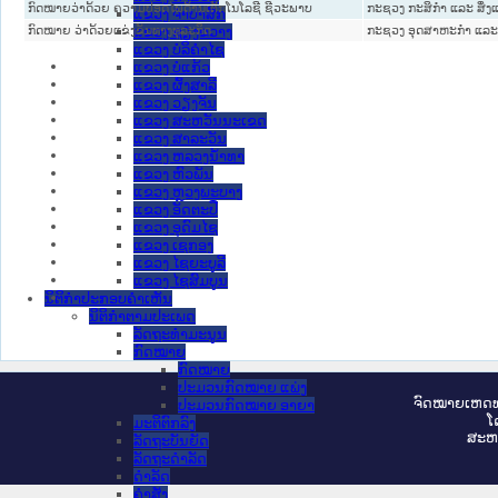
ກົດໝາຍວ່າດ້ວຍ ຄວາມປອດໄພດ້ານເຕັກໂນໂລຊີ ຊີວະພາບ
ກະຊວງ ກະສິກຳ ແລະ ສິ່ງ
ແຂວງ ຈໍາປາສັກ
ກົດໝາຍ ວ່າດ້ວຍແຂ່ງຂັນທາງທຸລະກິດ
ກະຊວງ ອຸດສາຫະກຳ ແລະ
ແຂວງ ຊຽງຂວາງ
ແຂວງ ບໍລິຄໍາໄຊ
ແຂວງ ບໍ່ແກ້ວ
ແຂວງ ຜົ້ງສາລີ
ແຂວງ ວຽງຈັນ
ແຂວງ ສະຫວັນນະເຂດ
ແຂວງ ສາລະວັນ
ແຂວງ ຫລວງນໍ້າທາ
ແຂວງ ຫົວພັນ
ແຂວງ ຫຼວງພະບາງ
ແຂວງ ອັດຕະປື
ແຂວງ ອຸດົມໄຊ
ແຂວງ ເຊກອງ
ແຂວງ ໄຊຍະບູລີ
ແຂວງ ໄຊສົມບູນ
ນິຕິກໍາປະກອບຄໍາເຫັນ
ນິຕິກໍາຕາມປະເພດ
ລັດຖະທໍາມະນູນ
ກົດໝາຍ
ກົດໝາຍ
ປະມວນກົດໝາຍ ແພ່ງ
ຈົດ​ໝາຍ​ເຫດ​ທ
ປະມວນກົດໝາຍ ອາຍາ
ໂ
ມະຕິຕົກລົງ
ສະ​ຫ
ລັດຖະບັນຍັດ
ລັດຖະດໍາລັດ
ດໍາລັດ
ຄໍາສັ່ງ