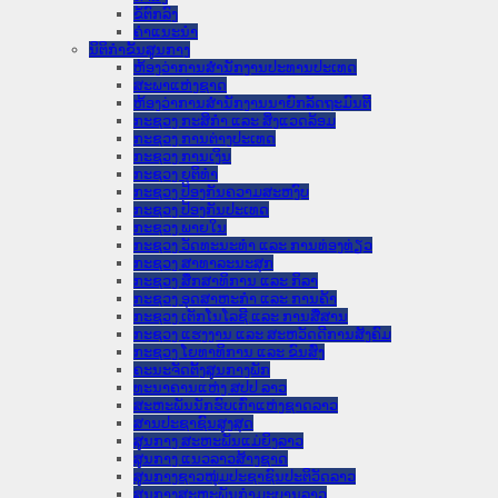
ຂໍ້ຕົກລົງ
ຄໍາແນະນໍາ
ນິຕິກຳຂັ້ນສູນກາງ
ຫ້ອງວ່າການສໍານັກງານປະທານປະເທດ
ສະພາແຫ່ງຊາດ
ຫ້ອງວ່າການສຳນັກງານນາຍົກລັດຖະມົນຕີ
ກະຊວງ ກະສິກຳ ແລະ ສິ່ງແວດລ້ອມ
ກະຊວງ ການຕ່າງປະເທດ
ກະຊວງ ການເງິນ
ກະຊວງ ຍຸຕິທໍາ
ກະຊວງ ປ້ອງກັນຄວາມສະຫງົບ
ກະຊວງ ປ້ອງກັນປະເທດ
ກະຊວງ ພາຍໃນ
ກະຊວງ ວັດທະນະທຳ ແລະ ການທ່ອງທ່ຽວ
ກະຊວງ ສາທາລະນະສຸກ
ກະຊວງ ສຶກສາທິການ ແລະ ກິລາ
ກະຊວງ ອຸດສາຫະກຳ ແລະ ການຄ້າ
ກະຊວງ ເຕັກໂນໂລຊີ ແລະ ການສື່ສານ
ກະຊວງ ແຮງງານ ແລະ ສະຫວັດດີການສັງຄົມ
ກະຊວງ ໂຍທາທິການ ແລະ ຂົນສົ່ງ
ຄະນະຈັດຕັ້ງສູນກາງພັກ
ທະນາຄານແຫ່ງ ສປປ ລາວ
ສະຫະພັນນັກຮົບເກົ່າແຫ່ງຊາດລາວ
ສານປະຊາຊົນສູງສຸດ
ສູນກາງ ສະຫະພັນແມ່ຍິງລາວ
ສູນກາງ ແນວລາວສ້າງຊາດ
ສູນກາງຊາວໜຸ່ມປະຊາຊົນປະຕິວັດລາວ
ສູນກາງສະຫະພັນກຳມະບານລາວ