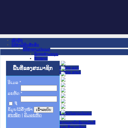
ໜ້າຫຼັກ
ນິຕິກໍາມີຜົນສັກສິດ
ນິຕິກໍາຕາມປະເພດ
ລັດຖະທໍາມະນູນ
ກົດໝາຍ
ກົດໝາຍ
ພື້ນທີ່ຂອງສະມາຊິກ
ປະມວນກົດໝາຍ ແພ່ງ
ປະມວນກົດໝາຍ ອາຍາ
ມະຕິຕົກລົງ
ລັດຖະບັນຍັດ
ອີເມລ
*
ລັດຖະດໍາລັດ
ດໍາລັດ
ລະຫັດ
*
ຄໍາສັ່ງ
ຂໍ້ຕົກລົງ
ຈື່
ຄໍາແນະນໍາ
ນິຕິກໍາຂັ້ນສູນກາງ
ຂໍ້ມູນໄວ້ຄັ້ງໜ້າ
ຫ້ອງວ່າການສໍານັກງານປະທານປະເທດ
ສະໝັກ
|
ລືມລະຫັດ
ສະພາແຫ່ງຊາດ
ຫ້ອງວ່າການສຳນັກງານນາຍົກລັດຖະມົນຕີ
ກະຊວງ ກະສິກຳ ແລະ ສິ່ງແວດລ້ອມ