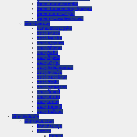
ອົງການ ກວດສອບແຫ່ງລັດ
ອົງການ ໄອຍະການປະຊາຊົນສູງສຸດ
ອົງການກວດກາແຫ່ງລັດ
ອົງການກາແດງແຫ່ງຊາດລາວ
ນິຕິກໍາຂັ້ນແຂວງ
ນະ​ຄອນ​ຫລວງວຽງຈັນ
ແຂວງ ຄໍາມ່ວນ
ແຂວງ ຈໍາປາສັກ
ແຂວງ ຊຽງຂວາງ
ແຂວງ ບໍລິຄໍາໄຊ
ແຂວງ ບໍ່ແກ້ວ
ແຂວງ ຜົ້ງສາລີ
ແຂວງ ວຽງຈັນ
ແຂວງ ສະຫວັນນະເຂດ
ແຂວງ ສາລະວັນ
ແຂວງ ຫລວງນໍ້າທາ
ແຂວງ ຫົວພັນ
ແຂວງ ຫຼວງພະບາງ
ແຂວງ ອັດຕະປື
ແຂວງ ອຸດົມໄຊ
ແຂວງ ເຊກອງ
ແຂວງ ໄຊຍະບູລີ
ແຂວງ ໄຊສົມບູນ
ນິຕິກໍາສະບັບເກົ່າ
ນິຕິກຳຕາມປະເພດ
ລັດຖະທໍາມະນູນ
ກົດໝາຍ
ກົດໝາຍ