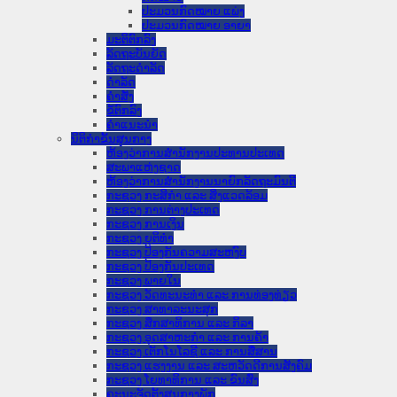
ປະມວນກົດໝາຍ ແພ່ງ
ປະມວນກົດໝາຍ ອາຍາ
ມະຕິຕົກລົງ
ລັດຖະບັນຍັດ
ລັດຖະດໍາລັດ
ດໍາລັດ
ຄໍາສັ່ງ
ຂໍ້ຕົກລົງ
ຄໍາແນະນໍາ
ນິຕິກໍາຂັ້ນສູນກາງ
ຫ້ອງວ່າການສໍານັກງານປະທານປະເທດ
ສະພາແຫ່ງຊາດ
ຫ້ອງວ່າການສຳນັກງານນາຍົກລັດຖະມົນຕີ
ກະຊວງ ກະສິກຳ ແລະ ສິ່ງແວດລ້ອມ
ກະຊວງ ການຕ່າງປະເທດ
ກະຊວງ ການເງິນ
ກະຊວງ ຍຸຕິທໍາ
ກະຊວງ ປ້ອງກັນຄວາມສະຫງົບ
ກະຊວງ ປ້ອງກັນປະເທດ
ກະຊວງ ພາຍໃນ
ກະຊວງ ວັດທະນະທຳ ແລະ ການທ່ອງທ່ຽວ
ກະຊວງ ສາທາລະນະສຸກ
ກະຊວງ ສຶກສາທິການ ແລະ ກິລາ
ກະຊວງ ອຸດສາຫະກຳ ແລະ ການຄ້າ
ກະຊວງ ເຕັກໂນໂລຊີ ແລະ ການສື່ສານ
ກະຊວງ ແຮງງານ ແລະ ສະຫວັດດີການສັງຄົມ
ກະຊວງ ໂຍທາທິການ ແລະ ຂົນສົ່ງ
ຄະນະຈັດຕັ້ງສູນກາງພັກ