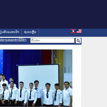
່ຽວກັບພວກເຮົາ
ຊ່ວຍເຫຼືອ
ອມຕໍ່ການຊອກຫານິຕິກຳ