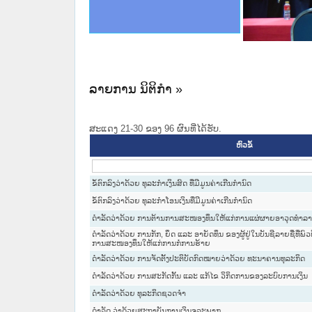
ce Lao PDR
ດໝາຍເຫດທາງລັດຖະການໃຫ້ຜູ້ປະສານງານ
ນການຈັດຕັ້ງປະຕິບັດວຽກງານຈົດໝາຍເຫດ
ສານງານວຽກງານຈົດໝາຍເຫດທາງລັດຖະການ
ສານງານວຽກງານຈົດໝາຍເຫດທາງລັດຖະການ
ດໝາຍລາວ ແລະ ເວັບໄຊຈົດໝາຍເຫດທາງ
ດໝາຍລາວ ແລະ ເວັບໄຊຈົດໝາຍເຫດທາງ
ກງານຈົດໝາຍເຫດທາງລັດຖະການ ໃຫ້ຜູ້
ກງານຈົດໝາຍເຫດທາງລັດຖະການ ໃຫ້ຜູ້
ເຜີຍແ
ທີ່ ວິທະຍາຄານສັນຕິບານປະຊາຊົນ
ທີ່ ວິທະຍາຄານຕຳຫຼວດປະຊາຊົນ
ານສະພາປະຊາຊົນ ພາກເໜືອ
ງານສະພາປະຊາຊົນ ພາກກາງ
ຂັ້ນແຂວງພາກເໜືອ
ສຳລັບ ພາກກາງ
ທາງລັດຖະການ
ສຳລັບ ພາກໃຕ້
ລາຍການ ນິຕິກໍາ »
ສະແດງ 21-30 ຂອງ 96 ຜົນທີ່ໄດ້ຮັບ.
ຫົວຂໍ້
ຂໍ້ຕົກລົງວ່າດ້ວຍ ທຸລະກຳເງິນສົດ ທີ່ມີມູນຄ່າເກີນກຳນົດ
ຂໍ້ຕົກລົງວ່າດ້ວຍ ທຸລະກຳໂອນເງິນທີ່ມີມູນຄ່າເກີນກຳນົດ
ດຳລັດວ່າດ້ວຍ ການຕ້ານການສະໜອງທຶນໃຫ້ແກ່ການແຜ່ຜາຍອາວຸດທຳລ
ດຳລັດວ່າດ້ວຍ ການກັກ, ຍຶດ ແລະ ອາຍັດທຶນ ຂອງຜູ້ຢູ່ໃນບັນຊີລາຍຊື່ທີ່ພ
ການສະໜອງທຶນໃຫ້ແກ່ການກໍ່ການຮ້າຍ
ດໍາລັດວ່າດ້ວຍ ການຈັດຕັ້ງປະຕິບັດກົດໝາຍວ່າດ້ວຍ ທະນາຄານທຸລະກິດ
ດຳລັດວ່າດ້ວຍ ການສະກັດກັ້ນ ແລະ ແກ້ໄຂ ວິກິດການຂອງລະບົບການເງິນ
ດຳລັດວ່າດ້ວຍ ທຸລະກິດຊວດຈຳ
ດໍາລັດ ວ່າດ້ວຍສະຖາບັນການເງິນຈຸລະພາກ