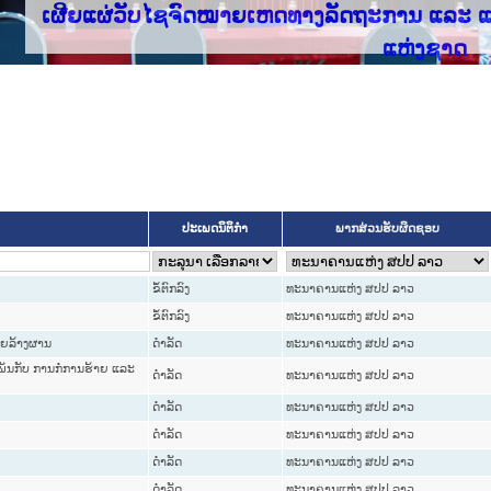
ຜ່ວັບໄຊຈົດໝາຍເຫດທາງລັດຖະການ ແລະ ແອັບກົດໝາຍລ
ປະເພດນິຕິກຳ
ພາກສ່ວນຮັບຜິດຊອບ
ຂໍ້ຕົກລົງ
ທະນາຄານແຫ່ງ ສປປ ລາວ
ຂໍ້ຕົກລົງ
ທະນາຄານແຫ່ງ ສປປ ລາວ
າຍລ້າງຜານ
ດໍາລັດ
ທະນາຄານແຫ່ງ ສປປ ລາວ
ົວພັນກັບ ການກໍ່ການຮ້າຍ ແລະ
ດໍາລັດ
ທະນາຄານແຫ່ງ ສປປ ລາວ
ດໍາລັດ
ທະນາຄານແຫ່ງ ສປປ ລາວ
ດໍາລັດ
ທະນາຄານແຫ່ງ ສປປ ລາວ
ດໍາລັດ
ທະນາຄານແຫ່ງ ສປປ ລາວ
ດໍາລັດ
ທະນາຄານແຫ່ງ ສປປ ລາວ