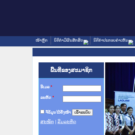
ໜ້າຫຼັກ
ນິຕິກໍາມີຜົນສັກສິດ
ນິຕິກໍາປະກອບຄໍາເຫັນ
ພື້ນທີ່ຂອງສະມາຊິກ
ອີເມລ
*
ລະຫັດ
*
ຈື່ຂໍ້ມູນໄວ້ຄັ້ງໜ້າ
ສະໝັກ
|
ລືມລະຫັດ