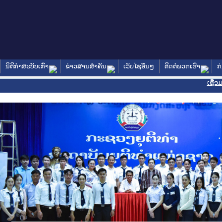
ນິຕິກໍາສະບັບເກົ່າ
ຂ່າວສານສໍາຄັນ
ເວັບໄຊອື່ນໆ
ຕິດຕໍ່ພວກເຮົາ
ກ
ເຊື່