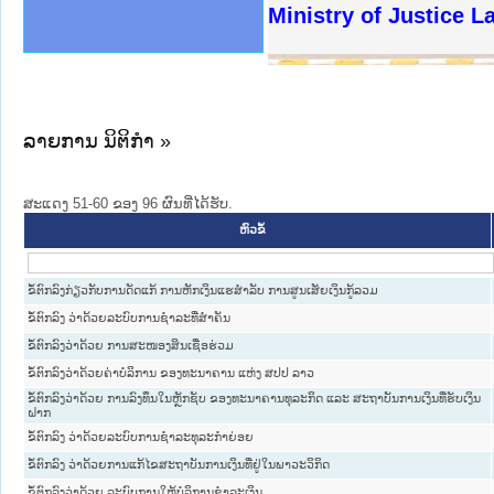
ງລັດຖະການໃຫ້ຜູ້ປະສານງານ
ງປະຕິບັດວຽກງານຈົດໝາຍເຫດ
ານຈົດໝາຍເຫດທາງລັດຖະການ
ານຈົດໝາຍເຫດທາງລັດຖະການ
ະ ເວັບໄຊຈົດໝາຍເຫດທາງ
ະ ເວັບໄຊຈົດໝາຍເຫດທາງ
ເຫດທາງລັດຖະການ ໃຫ້ຜູ້
ເຫດທາງລັດຖະການ ໃຫ້ຜູ້
Ministry of Justice 
ານສັນຕິບານປະຊາຊົນ
ຄານຕຳຫຼວດປະຊາຊົນ
າຊົນ ພາກເໜືອ
ຊາຊົນ ພາກກາງ
າກເໜືອ
າກກາງ
ະການ
າກໃຕ້
ລາຍການ ນິຕິກໍາ »
ສະແດງ 51-60 ຂອງ 96 ຜົນທີ່ໄດ້ຮັບ.
ຫົວຂໍ້
ຂໍ້ຕົກລົງກ່ຽວກັບການດັດແກ້ ການຫັກເງິນແຮສໍາລັບ ການສູນເສັຍເງິນກູ້ລວມ
ຂໍ້ຕົກລົງ ວ່າດ້ວຍລະບົບການຊຳລະທີ່ສຳຄັນ
ຂໍ້ຕົກລົງວ່າດ້ວຍ ການສະໜອງສິນເຊື່ອຮ່ວມ
ຂໍ້ຕົກລົງວ່າດ້ວຍຄ່າບໍລິການ ຂອງທະນາຄານ ແຫ່ງ ສປປ ລາວ
ຂໍ້ຕົກລົງວ່າດ້ວຍ ການລົງທຶນໃນຫຼັກຊັບ ຂອງທະນາຄານທຸລະກິດ ແລະ ສະຖາບັນການເງິນທີ່ຮັບເງິນ
ຝາກ
ຂໍ້ຕົກລົງ ວ່າດ້ວຍລະບົບການຊຳລະທຸລະກຳຍ່ອຍ
ຂໍ້ຕົກລົງ ວ່າດ້ວຍການແກ້ໄຂສະຖາບັນການເງິນທີ່ຢູ່ໃນພາວະວິກິດ
ຂໍ້ຕົກລົງວ່າດ້ວຍ ລະບົບການໃຫ້ບໍລິການຊຳລະເງິນ