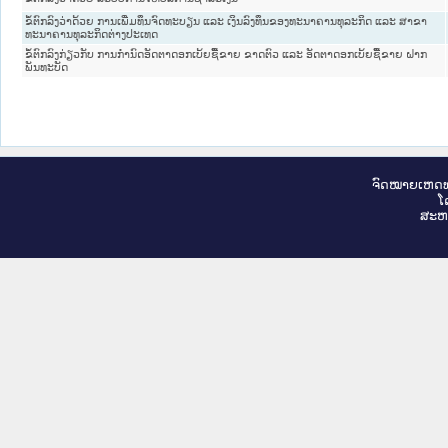
ຂໍ້ຕົກລົງວ່າດ້ວຍ ການເພີ່ມທຶນຈົດທະບຽນ ແລະ ເງິນລົງທຶນຂອງທະນາຄານທຸລະກິດ ແລະ ສາຂາ
ທະນາຄານທຸລະກິດຕ່າງປະເທດ
ຂໍ້ຕົກລົງກ່ຽວກັບ ການກຳນົດອັດຕາດອກເບ້ຍຊື້ຂາຍ ຂາດຕົວ ແລະ ອັດຕາດອກເບ້ຍຊື້ຂາຍ ຝາກ
ພັນທະບັດ
ຈົດ​ໝາຍ​ເຫດ​ທ
ໂ
ສະ​ຫ