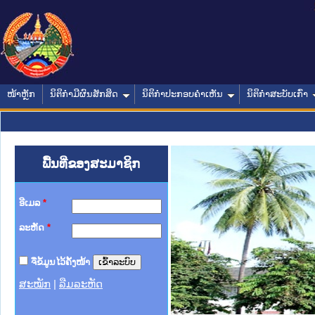
ໜ້າຫຼັກ
ນິຕິກໍາມີຜົນສັກສິດ
ນິຕິກໍາປະກອບຄໍາເຫັນ
ນິຕິກໍາສະບັບເກົ່າ
ພື້ນທີ່ຂອງສະມາຊິກ
ອີເມລ
*
ລະຫັດ
*
ຈື່ຂໍ້ມູນໄວ້ຄັ້ງໜ້າ
ສະໝັກ
|
ລືມລະຫັດ