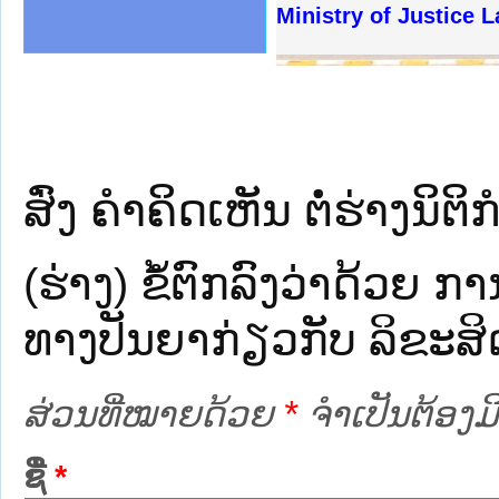
ງລັດຖະການໃຫ້ຜູ້ປະສານງານ
້ງປະຕິບັດວຽກງານຈົດໝາຍເຫດ
ງານຈົດໝາຍເຫດທາງລັດຖະການ
ງານຈົດໝາຍເຫດທາງລັດຖະການ
ລະ ເວັບໄຊຈົດໝາຍເຫດທາງ
ລະ ເວັບໄຊຈົດໝາຍເຫດທາງ
ຍເຫດທາງລັດຖະການ ໃຫ້ຜູ້
ຍເຫດທາງລັດຖະການ ໃຫ້ຜູ້
Ministry of Justice 
ຄານສັນຕິບານປະຊາຊົນ
າຄານຕຳຫຼວດປະຊາຊົນ
ຊາຊົນ ພາກເໜືອ
ຊາຊົນ ພາກກາງ
ພາກເໜືອ
າກກາງ
ຖະການ
າກໃຕ້
ສົ່ງ ຄໍາຄິດເຫັນ ຕໍ່ຮ່າງນິຕິກ
(ຮ່າງ) ຂໍ້​ຕົກ​ລົງ​ວ່າ​ດ້ວຍ ກາ
ທາງ​ປັນ​ຍາ​ກ່ຽວ​ກັບ ລິ​ຂະ​ສ
ສ່ວນທີ່ໝາຍດ້ວຍ
*
ຈໍາເປັນຕ້ອງມີ
ຊື່
*