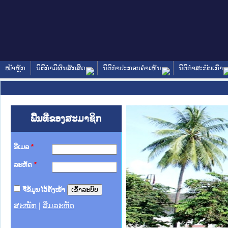
ໜ້າຫຼັກ
ນິຕິກໍາມີຜົນສັກສິດ
ນິຕິກໍາປະກອບຄໍາເຫັນ
ນິຕິກໍາສະບັບເກົ່າ
ພື້ນທີ່ຂອງສະມາຊິກ
ອີເມລ
*
ລະຫັດ
*
ຈື່ຂໍ້ມູນໄວ້ຄັ້ງໜ້າ
ສະໝັກ
|
ລືມລະຫັດ