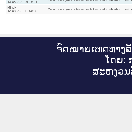
Create anonymous bitcoin wallet without verification. Fast 
13-08-2021 01:19:01
MtnJF
Create anonymous bitcoin wallet without verification. Fast 
12-08-2021 15:50:55
ຈົດ​ໝາຍ​ເຫດ​ທາງ​ລ
ໂດຍ: ກ
ສະ​ຫງວນ​ລ