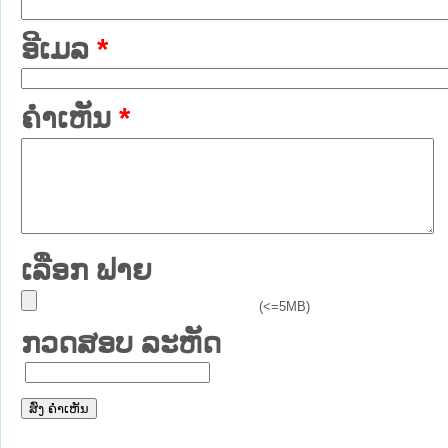
ອີເມລ
*
ຄໍາເຫັນ
*
ເລືອກ ຟາຍ
(<=5MB)
ກວດສອບ ລະຫັດ