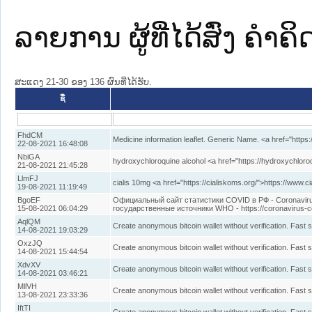
ລາຍການ ຜູ້ທີ່ໄດ້ສົ່ງ ຄໍາຄ
ສະແດງ 21-30 ຂອງ 136 ຜົນທີ່ໄດ້ຮັບ.
ຊື່
FhdCM
Medicine information leaflet. Generic Name. <a href="https
22-08-2021 16:48:08
NbiGA
hydroxychloroquine alcohol <a href="https://hydroxychloro
21-08-2021 21:45:28
LlmFJ
cialis 10mg <a href="https://cialiskoms.org/">https://www.ci
19-08-2021 11:19:49
BgoEF
Официальный сайт статистики COVID в РФ - Coronavirus
15-08-2021 06:04:29
государственные источники WHO - https://coronavirus-c
AqlQM
Create anonymous bitcoin wallet without verification. Fast 
14-08-2021 19:03:29
OxzJQ
Create anonymous bitcoin wallet without verification. Fast 
14-08-2021 15:44:54
XdvXV
Create anonymous bitcoin wallet without verification. Fast 
14-08-2021 03:46:21
MllVH
Create anonymous bitcoin wallet without verification. Fast 
13-08-2021 23:33:36
IftTI