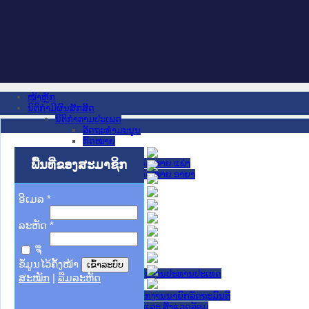
ໜ້າຫຼັກ
ນິຕິກໍາມີຜົນສັກສິດ
ນິຕິກໍາຕາມປະເພດ
ລັດຖະທໍາມະນູນ
ກົດໝາຍ
ກົດໝາຍ
ພື້ນທີ່ຂອງສະມາຊິກ
ປະມວນກົດໝາຍ ແພ່ງ
ປະມວນກົດໝາຍ ອາຍາ
ມະຕິຕົກລົງ
ລັດຖະບັນຍັດ
ອີເມລ
*
ລັດຖະດໍາລັດ
ດໍາລັດ
ລະຫັດ
*
ຄໍາສັ່ງ
ຂໍ້ຕົກລົງ
ຈື່
ຄໍາແນະນໍາ
ນິຕິກໍາຂັ້ນສູນກາງ
ຂໍ້ມູນໄວ້ຄັ້ງໜ້າ
ຫ້ອງວ່າການສໍານັກງານປະທານປະເທດ
ສະໝັກ
|
ລືມລະຫັດ
ສະພາແຫ່ງຊາດ
ຫ້ອງວ່າການສຳນັກງານນາຍົກລັດຖະມົນຕີ
ກະຊວງ ກະສິກຳ ແລະ ສິ່ງແວດລ້ອມ