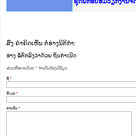
Ministry of Justice 
ເຜີຍແຜ່ວັບໄຊຈົດໝາຍເ
ກະຊວງຍຸຕິທຳ
ຊຸດຝຶກອົບຮົມວຽກງານຈ
ກອງປະຊຸມທົບທວນຄືນກາ
ຝຶກອົບຮົມ ຜູ່ປະສານງ
ຝຶກອົບຮົມ ຜູ່ປະສານງ
ເຜີຍແຜ່ແອັບກົດໝາຍລາ
ເຜີຍແຜ່ແອັບກົດໝາຍລາ
ຍົກລະດັບວຽກງານຈົດໝ
ຊຸດຝຶກອົບຮົມວຽກງານ
ສົ່ງ ຄໍາຄິດເຫັນ ຕໍ່ຮ່າງນິຕິກໍາ:
ຮ່າງ ຂໍ້ຕົກລົງວ່າດ້ວຍ ຖິ່ນກຳເນີດ
ສ່ວນທີ່ໝາຍດ້ວຍ
*
ຈໍາເປັນຕ້ອງມີຂໍ້ມູນ
ຊື່
*
ອີເມລ
*
ຄໍາເຫັນ
*