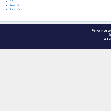
11
Next >
Last >>
ຈົດ​ໝາຍ​ເຫດ​ທ
ໂ
ສະ​ຫ