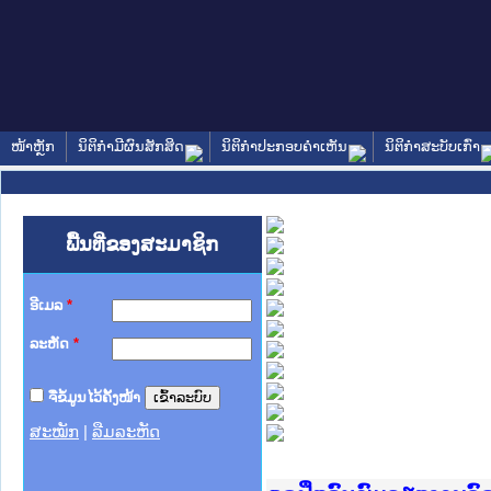
ໜ້າຫຼັກ
ນິຕິກໍາມີຜົນສັກສິດ
ນິຕິກໍາປະກອບຄໍາເຫັນ
ນິຕິກໍາສະບັບເກົ່າ
ພື້ນທີ່ຂອງສະມາຊິກ
ອີເມລ
*
ລະຫັດ
*
ຈື່ຂໍ້ມູນໄວ້ຄັ້ງໜ້າ
ສະໝັກ
|
ລືມລະຫັດ