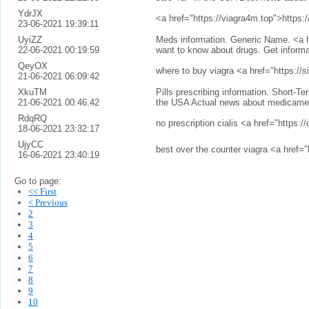
YdrJX
<a href="https://viagra4m.top">https:
23-06-2021 19:39:11
UyiZZ
Meds information. Generic Name. <a h
22-06-2021 00:19:59
want to know about drugs. Get informa
QeyOX
where to buy viagra <a href="https://s
21-06-2021 06:09:42
XkuTM
Pills prescribing information. Short-
21-06-2021 00:46:42
the USA Actual news about medicamen
RdqRQ
no prescription cialis <a href="https:/
18-06-2021 23:32:17
UjyCC
best over the counter viagra <a href="
16-06-2021 23:40:19
Go to page:
<< First
< Previous
2
3
4
5
6
7
8
9
10