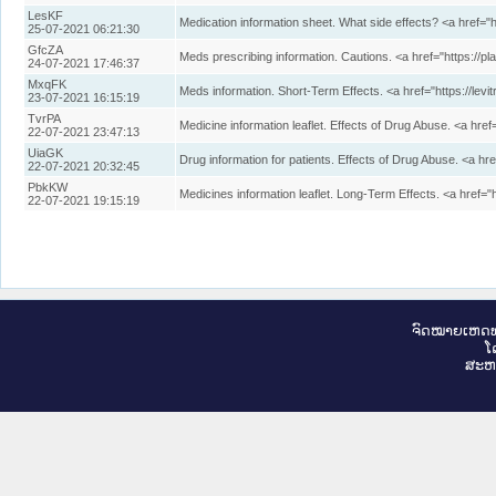
LesKF
Medication information sheet. What side effects? <a href=
25-07-2021 06:21:30
GfcZA
Meds prescribing information. Cautions. <a href="https://pl
24-07-2021 17:46:37
MxqFK
Meds information. Short-Term Effects. <a href="https://lev
23-07-2021 16:15:19
TvrPA
Medicine information leaflet. Effects of Drug Abuse. <a href
22-07-2021 23:47:13
UiaGK
Drug information for patients. Effects of Drug Abuse. <a hr
22-07-2021 20:32:45
PbkKW
Medicines information leaflet. Long-Term Effects. <a href="
22-07-2021 19:15:19
ຈົດ​ໝາຍ​ເຫດ​ທ
ໂ
ສະ​ຫ