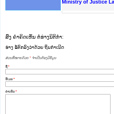
ງລັດຖະການໃຫ້ຜູ້ປະສານງານ
ງປະຕິບັດວຽກງານຈົດໝາຍເຫດ
ານຈົດໝາຍເຫດທາງລັດຖະການ
ານຈົດໝາຍເຫດທາງລັດຖະການ
ະ ເວັບໄຊຈົດໝາຍເຫດທາງ
ະ ເວັບໄຊຈົດໝາຍເຫດທາງ
ເຫດທາງລັດຖະການ ໃຫ້ຜູ້
ເຫດທາງລັດຖະການ ໃຫ້ຜູ້
Ministry of Justice 
ານສັນຕິບານປະຊາຊົນ
ຄານຕຳຫຼວດປະຊາຊົນ
າຊົນ ພາກເໜືອ
ຊາຊົນ ພາກກາງ
າກເໜືອ
າກກາງ
ະການ
າກໃຕ້
ສົ່ງ ຄໍາຄິດເຫັນ ຕໍ່ຮ່າງນິຕິກໍາ:
ຮ່າງ ຂໍ້ຕົກລົງວ່າດ້ວຍ ຖິ່ນກຳເນີດ
ສ່ວນທີ່ໝາຍດ້ວຍ
*
ຈໍາເປັນຕ້ອງມີຂໍ້ມູນ
ຊື່
*
ອີເມລ
*
ຄໍາເຫັນ
*