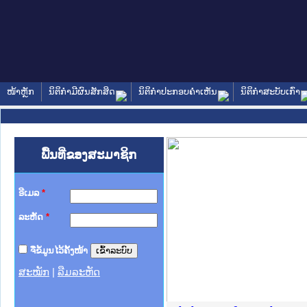
ໜ້າຫຼັກ
ນິຕິກໍາມີຜົນສັກສິດ
ນິຕິກໍາປະກອບຄໍາເຫັນ
ນິຕິກໍາສະບັບເກົ່າ
ພື້ນທີ່ຂອງສະມາຊິກ
ອີເມລ
*
ລະຫັດ
*
ຈື່ຂໍ້ມູນໄວ້ຄັ້ງໜ້າ
ສະໝັກ
|
ລືມລະຫັດ