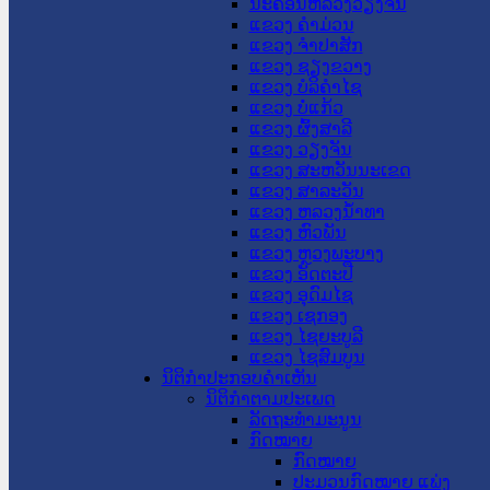
ນະ​ຄອນ​ຫລວງວຽງຈັນ
ແຂວງ ຄໍາມ່ວນ
ແຂວງ ຈໍາປາສັກ
ແຂວງ ຊຽງຂວາງ
ແຂວງ ບໍລິຄໍາໄຊ
ແຂວງ ບໍ່ແກ້ວ
ແຂວງ ຜົ້ງສາລີ
ແຂວງ ວຽງຈັນ
ແຂວງ ສະຫວັນນະເຂດ
ແຂວງ ສາລະວັນ
ແຂວງ ຫລວງນໍ້າທາ
ແຂວງ ຫົວພັນ
ແຂວງ ຫຼວງພະບາງ
ແຂວງ ອັດຕະປື
ແຂວງ ອຸດົມໄຊ
ແຂວງ ເຊກອງ
ແຂວງ ໄຊຍະບູລີ
ແຂວງ ໄຊສົມບູນ
ນິຕິກໍາປະກອບຄໍາເຫັນ
ນິຕິກໍາຕາມປະເພດ
ລັດຖະທໍາມະນູນ
ກົດໝາຍ
ກົດໝາຍ
ປະມວນກົດໝາຍ ແພ່ງ