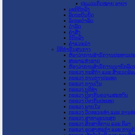
ປະມວນກົດໝາຍ ອາຍາ
ມະຕິຕົກລົງ
ລັດຖະບັນຍັດ
ລັດຖະດໍາລັດ
ດໍາລັດ
ຄໍາສັ່ງ
ຂໍ້ຕົກລົງ
ຄໍາແນະນໍາ
ນິຕິກຳຂັ້ນສູນກາງ
ຫ້ອງວ່າການສໍານັກງານປະທານປ
ສະພາແຫ່ງຊາດ
ຫ້ອງວ່າການສຳນັກງານນາຍົກລັດຖ
ກະຊວງ ກະສິກຳ ແລະ ສິ່ງແວດລ້ອ
ກະຊວງ ການຕ່າງປະເທດ
ກະຊວງ ການເງິນ
ກະຊວງ ຍຸຕິທໍາ
ກະຊວງ ປ້ອງກັນຄວາມສະຫງົບ
ກະຊວງ ປ້ອງກັນປະເທດ
ກະຊວງ ພາຍໃນ
ກະຊວງ ວັດທະນະທຳ ແລະ ການທ່
ກະຊວງ ສາທາລະນະສຸກ
ກະຊວງ ສຶກສາທິການ ແລະ ກິລາ
ກະຊວງ ອຸດສາຫະກຳ ແລະ ການຄ້