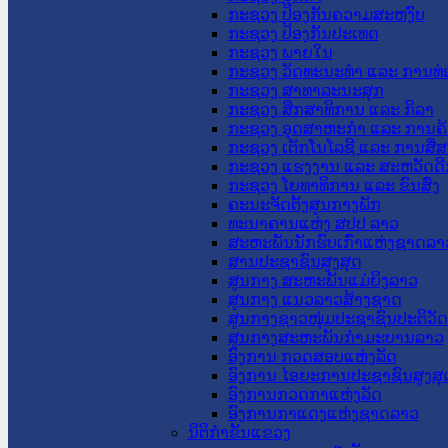
ກະຊວງ ປ້ອງກັນຄວາມສະຫງົບ
ກະຊວງ ປ້ອງກັນປະເທດ
ກະຊວງ ພາຍໃນ
ກະຊວງ ວັດທະນະທຳ ແລະ ການທ່
ກະຊວງ ສາທາລະນະສຸກ
ກະຊວງ ສຶກສາທິການ ແລະ ກິລາ
ກະຊວງ ອຸດສາຫະກຳ ແລະ ການຄ້
ກະຊວງ ເຕັກໂນໂລຊີ ແລະ ການສື່
ກະຊວງ ແຮງງານ ແລະ ສະຫວັດດີ
ກະຊວງ ໂຍທາທິການ ແລະ ຂົນສົ່ງ
ຄະນະຈັດຕັ້ງສູນກາງພັກ
ທະນາຄານແຫ່ງ ສປປ ລາວ
ສະຫະພັນນັກຮົບເກົ່າແຫ່ງຊາດລາ
ສານປະຊາຊົນສູງສຸດ
ສູນກາງ ສະຫະພັນແມ່ຍິງລາວ
ສູນກາງ ແນວລາວສ້າງຊາດ
ສູນກາງຊາວໜຸ່ມປະຊາຊົນປະຕິວັ
ສູນກາງສະຫະພັນກຳມະບານລາວ
ອົງການ ກວດສອບແຫ່ງລັດ
ອົງການ ໄອຍະການປະຊາຊົນສູງສຸ
ອົງການກວດກາແຫ່ງລັດ
ອົງການກາແດງແຫ່ງຊາດລາວ
ນິຕິກໍາຂັ້ນແຂວງ