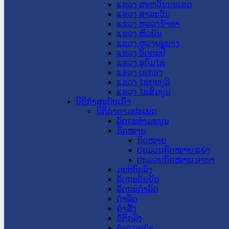
ແຂວງ ສະຫວັນນະເຂດ
ແຂວງ ສາລະວັນ
ແຂວງ ຫລວງນໍ້າທາ
ແຂວງ ຫົວພັນ
ແຂວງ ຫຼວງພະບາງ
ແຂວງ ອັດຕະປື
ແຂວງ ອຸດົມໄຊ
ແຂວງ ເຊກອງ
ແຂວງ ໄຊຍະບູລີ
ແຂວງ ໄຊສົມບູນ
ນິຕິກໍາສະບັບເກົ່າ
ນິຕິກຳຕາມປະເພດ
ລັດຖະທໍາມະນູນ
ກົດໝາຍ
ກົດໝາຍ
ປະມວນກົດໝາຍ ແພ່ງ
ປະມວນກົດໝາຍ ອາຍາ
ມະຕິຕົກລົງ
ລັດຖະບັນຍັດ
ລັດຖະດໍາລັດ
ດໍາລັດ
ຄໍາສັ່ງ
ຂໍ້ຕົກລົງ
ຄໍາແນະນໍາ