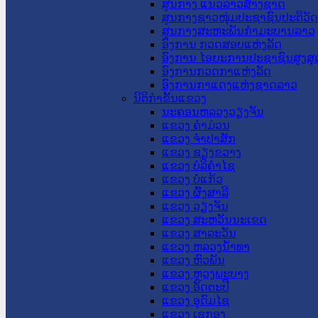
ສູນກາງ ແນວລາວສ້າງຊາດ
ສູນກາງຊາວໜຸ່ມປະຊາຊົນປະຕິວັ
ສູນກາງສະຫະພັນກຳມະບານລາວ
ອົງການ ກວດສອບແຫ່ງລັດ
ອົງການ ໄອຍະການປະຊາຊົນສູງສຸ
ອົງການກວດກາແຫ່ງລັດ
ອົງການກາແດງແຫ່ງຊາດລາວ
ນິຕິກໍາຂັ້ນແຂວງ
ນະ​ຄອນ​ຫລວງວຽງຈັນ
ແຂວງ ຄໍາມ່ວນ
ແຂວງ ຈໍາປາສັກ
ແຂວງ ຊຽງຂວາງ
ແຂວງ ບໍລິຄໍາໄຊ
ແຂວງ ບໍ່ແກ້ວ
ແຂວງ ຜົ້ງສາລີ
ແຂວງ ວຽງຈັນ
ແຂວງ ສະຫວັນນະເຂດ
ແຂວງ ສາລະວັນ
ແຂວງ ຫລວງນໍ້າທາ
ແຂວງ ຫົວພັນ
ແຂວງ ຫຼວງພະບາງ
ແຂວງ ອັດຕະປື
ແຂວງ ອຸດົມໄຊ
ແຂວງ ເຊກອງ