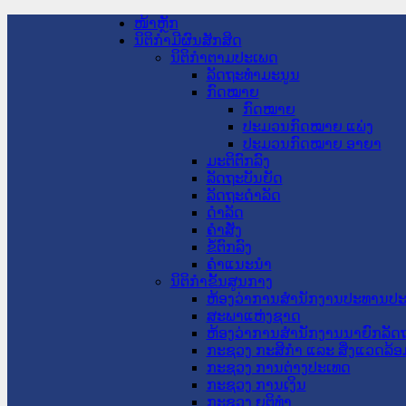
ໜ້າຫຼັກ
ນິຕິກໍາມີຜົນສັກສິດ
ນິຕິກໍາຕາມປະເພດ
ລັດຖະທໍາມະນູນ
ກົດໝາຍ
ກົດໝາຍ
ປະມວນກົດໝາຍ ແພ່ງ
ປະມວນກົດໝາຍ ອາຍາ
ມະຕິຕົກລົງ
ລັດຖະບັນຍັດ
ລັດຖະດໍາລັດ
ດໍາລັດ
ຄໍາສັ່ງ
ຂໍ້ຕົກລົງ
ຄໍາແນະນໍາ
ນິຕິກໍາຂັ້ນສູນກາງ
ຫ້ອງວ່າການສໍານັກງານປະທານປ
ສະພາແຫ່ງຊາດ
ຫ້ອງວ່າການສຳນັກງານນາຍົກລັດຖ
ກະຊວງ ກະສິກຳ ແລະ ສິ່ງແວດລ້ອ
ກະຊວງ ການຕ່າງປະເທດ
ກະຊວງ ການເງິນ
ກະຊວງ ຍຸຕິທໍາ