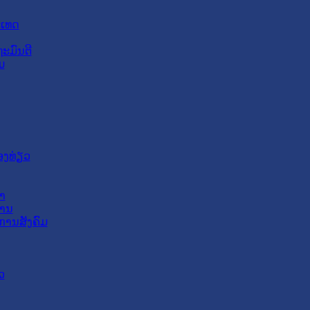
ະເທດ
ະມົນຕີ
ມ
ອງທ່ຽວ
າ
ສານ
ການສັງຄົມ
ວ