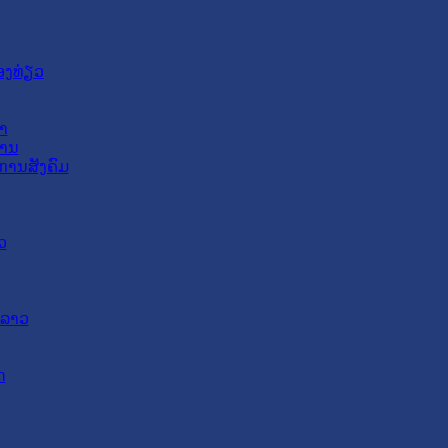
ອງທ່ຽວ
າ
ສານ
ການສັງຄົມ
ວ
ດລາວ
ດ