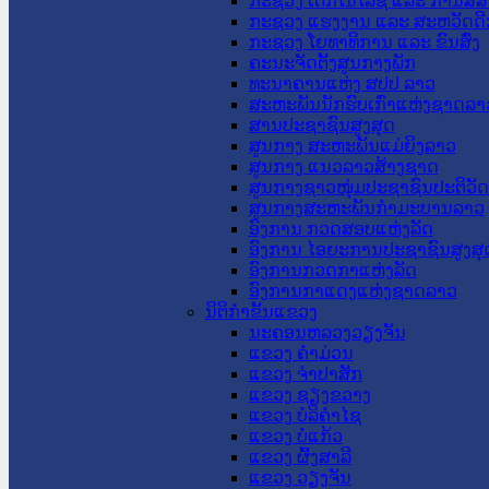
ກະຊວງ ເຕັກໂນໂລຊີ ແລະ ການສື່
ກະຊວງ ແຮງງານ ແລະ ສະຫວັດດີ
ກະຊວງ ໂຍທາທິການ ແລະ ຂົນສົ່ງ
ຄະນະຈັດຕັ້ງສູນກາງພັກ
ທະນາຄານແຫ່ງ ສປປ ລາວ
ສະຫະພັນນັກຮົບເກົ່າແຫ່ງຊາດລາ
ສານປະຊາຊົນສູງສຸດ
ສູນກາງ ສະຫະພັນແມ່ຍິງລາວ
ສູນກາງ ແນວລາວສ້າງຊາດ
ສູນກາງຊາວໜຸ່ມປະຊາຊົນປະຕິວັ
ສູນກາງສະຫະພັນກຳມະບານລາວ
ອົງການ ກວດສອບແຫ່ງລັດ
ອົງການ ໄອຍະການປະຊາຊົນສູງສຸ
ອົງການກວດກາແຫ່ງລັດ
ອົງການກາແດງແຫ່ງຊາດລາວ
ນິຕິກໍາຂັ້ນແຂວງ
ນະ​ຄອນ​ຫລວງວຽງຈັນ
ແຂວງ ຄໍາມ່ວນ
ແຂວງ ຈໍາປາສັກ
ແຂວງ ຊຽງຂວາງ
ແຂວງ ບໍລິຄໍາໄຊ
ແຂວງ ບໍ່ແກ້ວ
ແຂວງ ຜົ້ງສາລີ
ແຂວງ ວຽງຈັນ