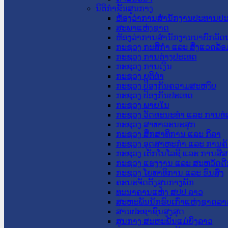
ນິຕິກໍາຂັ້ນສູນກາງ
ຫ້ອງວ່າການສໍານັກງານປະທານປ
ສະພາແຫ່ງຊາດ
ຫ້ອງວ່າການສຳນັກງານນາຍົກລັດຖ
ກະຊວງ ກະສິກຳ ແລະ ສິ່ງແວດລ້ອ
ກະຊວງ ການຕ່າງປະເທດ
ກະຊວງ ການເງິນ
ກະຊວງ ຍຸຕິທໍາ
ກະຊວງ ປ້ອງກັນຄວາມສະຫງົບ
ກະຊວງ ປ້ອງກັນປະເທດ
ກະຊວງ ພາຍໃນ
ກະຊວງ ວັດທະນະທຳ ແລະ ການທ່
ກະຊວງ ສາທາລະນະສຸກ
ກະຊວງ ສຶກສາທິການ ແລະ ກິລາ
ກະຊວງ ອຸດສາຫະກຳ ແລະ ການຄ້
ກະຊວງ ເຕັກໂນໂລຊີ ແລະ ການສື່
ກະຊວງ ແຮງງານ ແລະ ສະຫວັດດີ
ກະຊວງ ໂຍທາທິການ ແລະ ຂົນສົ່ງ
ຄະນະຈັດຕັ້ງສູນກາງພັກ
ທະນາຄານແຫ່ງ ສປປ ລາວ
ສະຫະພັນນັກຮົບເກົ່າແຫ່ງຊາດລາ
ສານປະຊາຊົນສູງສຸດ
ສູນກາງ ສະຫະພັນແມ່ຍິງລາວ