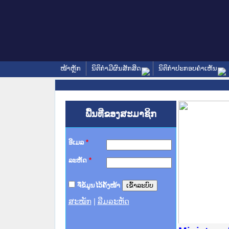
ໜ້າຫຼັກ
ນິຕິກໍາມີຜົນສັກສິດ
ນິຕິກໍາປະກອບຄໍາເຫັນ
ພື້ນທີ່ຂອງສະມາຊິກ
ອີເມລ
*
ລະຫັດ
*
ຈື່ຂໍ້ມູນໄວ້ຄັ້ງໜ້າ
ສະໝັກ
|
ລືມລະຫັດ