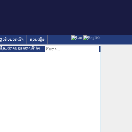
່ຽວກັບພວກເຮົາ
ຊ່ວຍເຫຼືອ
ເຊື່ອມຕໍ່ການຊອກຫານິຕິກຳ