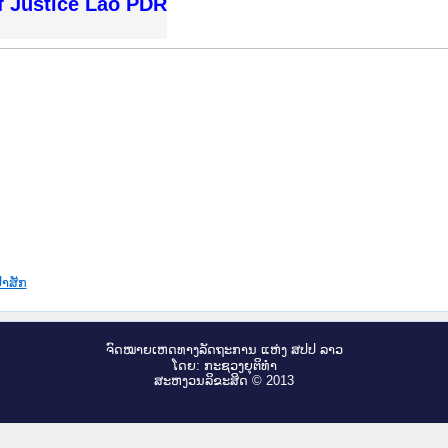
f Justice Lao PDR
າສັກ
ຈົດ​ໝາຍ​ເຫດ​ທາງ​ລັດ​ຖະ​ການ ແຫ່ງ ສ​ປ​ປ ລາວ
ໂດຍ: ກະ​ຊວງຍຸ​ຕິ​ທຳ
ສະ​ຫງວນ​ລິ​ຂະ​ສິດ © 2013