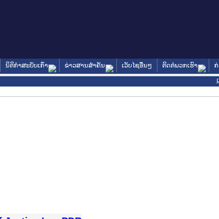
ນິຕິກໍາສະບັບເກົ່າ
ຂ່າວສານສໍາຄັນ
ເວັບໄຊອື່ນໆ
ຕິດຕໍ່ພວກເຮົາ
ກ