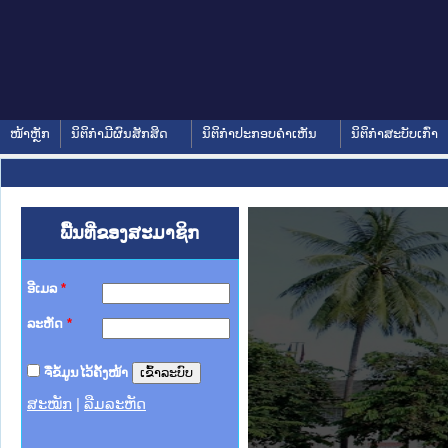
ໜ້າຫຼັກ
ນິຕິກໍາມີຜົນສັກສິດ
ນິຕິກໍາປະກອບຄໍາເຫັນ
ນິຕິກໍາສະບັບເກົ່າ
ພື້ນທີ່ຂອງສະມາຊິກ
ອີເມລ
*
ລະຫັດ
*
ຈື່ຂໍ້ມູນໄວ້ຄັ້ງໜ້າ
ສະໝັກ
|
ລືມລະຫັດ