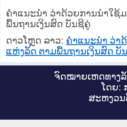
ຄຳແນະນຳ ວ່າດ້ວຍການນຳໃຊ້ມ
ພື້ນຖານເງິນສົດ ບັນຊີຄູ່
ດາວໂຫຼດ ລາວ:
ຄຳແນະນຳ ວ່າດ
ແຫ່ງລັດ ຕາມພື້ນຖານເງິນສົດ ບັນຊ
ຈົດ​ໝາຍ​ເຫດ​ທາງ​ລ
ໂດຍ: ກ
ສະ​ຫງວນ​ລ