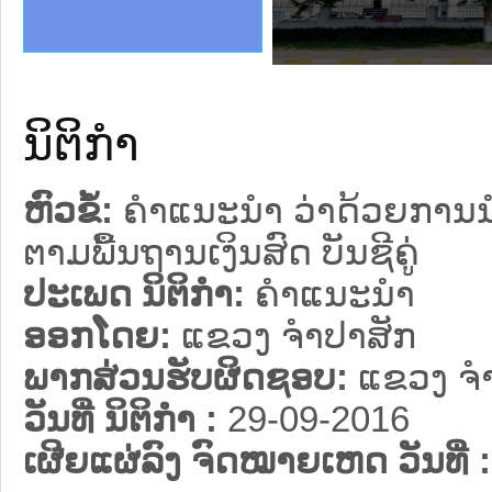
ງລັດຖະການໃຫ້ຜູ້ປະສານງານ
້ງປະຕິບັດວຽກງານຈົດໝາຍເຫດ
ງານຈົດໝາຍເຫດທາງລັດຖະການ
ງານຈົດໝາຍເຫດທາງລັດຖະການ
ລະ ເວັບໄຊຈົດໝາຍເຫດທາງ
ລະ ເວັບໄຊຈົດໝາຍເຫດທາງ
ຍເຫດທາງລັດຖະການ ໃຫ້ຜູ້
ຍເຫດທາງລັດຖະການ ໃຫ້ຜູ້
ຄານສັນຕິບານປະຊາຊົນ
າຄານຕຳຫຼວດປະຊາຊົນ
ຊາຊົນ ພາກເໜືອ
ຊາຊົນ ພາກກາງ
ພາກເໜືອ
າກກາງ
ຖະການ
າກໃຕ້
ນິຕິກໍາ
ຫົວຂໍ້:
ຄຳແນະນຳ ວ່າດ້ວຍການນ
ຕາມພື້ນຖານເງິນສົດ ບັນຊີຄູ່
ປະເພດ ນິຕິກໍາ:
ຄໍາແນະນໍາ
ອອກໂດຍ:
ແຂວງ ຈໍາປາສັກ
ພາກສ່ວນຮັບຜິດຊອບ:
ແຂວງ ຈໍ
ວັນທີ່ ນິຕິກໍາ :
29-09-2016
ເຜີຍແຜ່ລົງ ຈົດໝາຍເຫດ ວັນທີ່ :