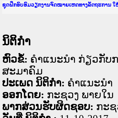
Ministry of Justice Lao PDR
ເຜີຍແຜ່ວັບໄຊຈົດໝາຍເຫດທາງລັດຖະການ ແລະ ແອັບກ
ກະຊວງຍຸຕິທຳ
ຊຸດຝຶກອົບຮົມວຽກງານຈົດໝາຍເຫດທາງລັດຖະການ ໃ
ກອງປະຊຸມທົບທວນຄືນການຈັດຕັ້ງປະຕິບັດວຽກງານຈ
ຝຶກອົບຮົມ ຜູ່ປະສານງານວຽກງານຈົດໝາຍເຫດທາງລັ
ຝຶກອົບຮົມ ຜູ່ປະສານງານວຽກງານຈົດໝາຍເຫດທາງລັດ
ເຜີຍແຜ່ແອັບກົດໝາຍລາວ ແລະ ເວັບໄຊຈົດໝາຍເຫດທ
ເຜີຍແຜ່ແອັບກົດໝາຍລາວ ແລະ ເວັບໄຊຈົດໝາຍເຫດທາ
ຍົກລະດັບວຽກງານຈົດໝາຍເຫດທາງລັດຖະການໃຫ້ຜູ້
ຊຸດຝຶກອົບຮົມວຽກງານຈົດໝາຍເຫດທາງລັດຖະການ ໃ
ນິຕິກໍາ
ຫົວຂໍ້:
ຄຳແນະນຳ ກ່ຽວກັບການ
ສະມາຄົມ
ປະເພດ ນິຕິກໍາ:
ຄໍາແນະນໍາ
ອອກໂດຍ:
ກະຊວງ ພາຍໃນ
ພາກສ່ວນຮັບຜິດຊອບ:
ກະຊ