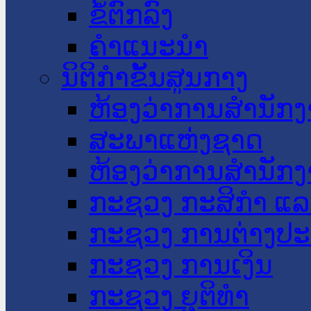
ຂໍ້ຕົກລົງ
ຄໍາແນະນໍາ
ນິຕິກໍາຂັ້ນສູນກາງ
ຫ້ອງວ່າການສໍານັ
ສະພາແຫ່ງຊາດ
ຫ້ອງວ່າການສຳນັກງ
ກະຊວງ ກະສິກຳ ແລະ
ກະຊວງ ການຕ່າງປ
ກະຊວງ ການເງິນ
ກະຊວງ ຍຸຕິທໍາ