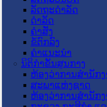
ລັດຖະດໍາລັດ
ດໍາລັດ
ຄໍາສັ່ງ
ຂໍ້ຕົກລົງ
ຄໍາແນະນໍາ
ນິຕິກໍາຂັ້ນສູນກາງ
ຫ້ອງວ່າການສໍານັ
ສະພາແຫ່ງຊາດ
ຫ້ອງວ່າການສຳນັກງ
ກະຊວງ ກະສິກຳ ແລະ