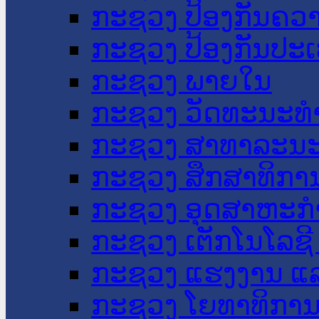
ກະຊວງ ປ້ອງກັນຄວ
ກະຊວງ ປ້ອງກັນປະ
ກະຊວງ ພາຍໃນ
ກະຊວງ ວັດທະນະທຳ
ກະຊວງ ສາທາລະນະ
ກະຊວງ ສຶກສາທິການ
ກະຊວງ ອຸດສາຫະກຳ
ກະຊວງ ເຕັກໂນໂລຊີ
ກະຊວງ ແຮງງານ ແລ
ກະຊວງ ໂຍທາທິການ 