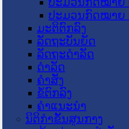
ປະມວນກົດໝາຍ 
ປະມວນກົດໝາຍ 
ມະຕິຕົກລົງ
ລັດຖະບັນຍັດ
ລັດຖະດໍາລັດ
ດໍາລັດ
ຄໍາສັ່ງ
ຂໍ້ຕົກລົງ
ຄໍາແນະນໍາ
ນິຕິກຳຂັ້ນສູນກາງ