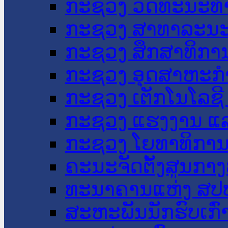
ກະຊວງ ວັດທະນະທຳ
ກະຊວງ ສາທາລະນະ
ກະຊວງ ສຶກສາທິການ
ກະຊວງ ອຸດສາຫະກຳ
ກະຊວງ ເຕັກໂນໂລຊີ
ກະຊວງ ແຮງງານ ແລ
ກະຊວງ ໂຍທາທິການ 
ຄະນະຈັດຕັ້ງສູນກາງ
ທະນາຄານແຫ່ງ ສປ
ສະຫະພັນນັກຮົບເກົ