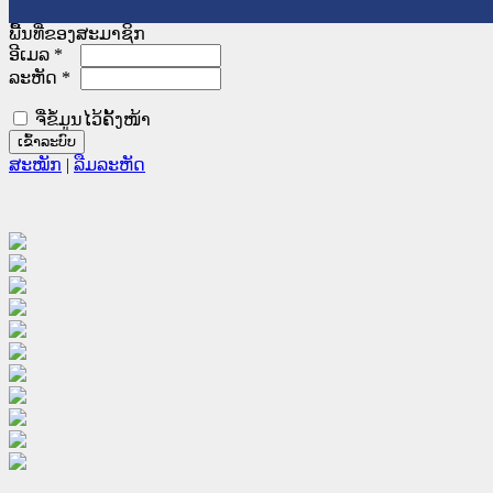
ພື້ນທີ່ຂອງສະມາຊິກ
ອີເມລ
*
ລະຫັດ
*
ຈື່ຂໍ້ມູນໄວ້ຄັ້ງໜ້າ
ສະໝັກ
|
ລືມລະຫັດ