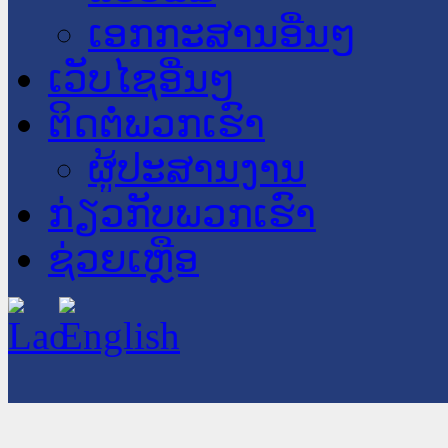
ເອກກະສານອື່ນໆ
ເວັບໄຊອື່ນໆ
ຕິດຕໍ່ພວກເຮົາ
ຜູ້ປະສານງານ
ກ່ຽວກັບພວກເຮົາ
ຊ່ວຍເຫຼືອ