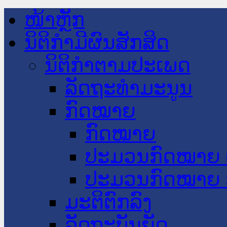
ໜ້າຫຼັກ
ນິຕິກໍາມີຜົນສັກສິດ
ນິຕິກໍາຕາມປະເພດ
ລັດຖະທໍາມະນູນ
ກົດໝາຍ
ກົດໝາຍ
ປະມວນກົດໝາຍ 
ປະມວນກົດໝາຍ 
ມະຕິຕົກລົງ
ລັດຖະບັນຍັດ