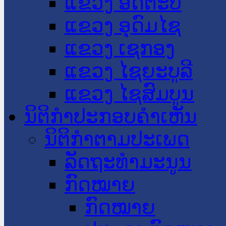
ແຂວງ ອັດຕະປື
ແຂວງ ອຸດົມໄຊ
ແຂວງ ເຊກອງ
ແຂວງ ໄຊຍະບູລີ
ແຂວງ ໄຊສົມບູນ
ນິຕິກໍາປະກອບຄໍາເຫັນ
ນິຕິກໍາຕາມປະເພດ
ລັດຖະທໍາມະນູນ
ກົດໝາຍ
ກົດໝາຍ