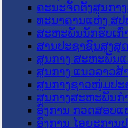
ຄະນະຈັດຕັ້ງສູນກາງ
ທະນາຄານແຫ່ງ ສປ
ສະຫະພັນນັກຮົບເກົ
ສານປະຊາຊົນສູງສຸ
ສູນກາງ ສະຫະພັນແ
ສູນກາງ ແນວລາວສ້
ສູນກາງຊາວໜຸ່ມປະ
ສູນກາງສະຫະພັນກ
ອົງການ ກວດສອບແຫ
ອົງການ ໄອຍະການປ