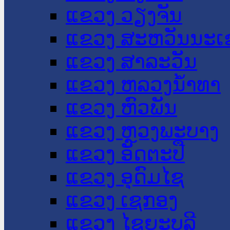
ແຂວງ ວຽງຈັນ
ແຂວງ ສະຫວັນນະເ
ແຂວງ ສາລະວັນ
ແຂວງ ຫລວງນໍ້າທາ
ແຂວງ ຫົວພັນ
ແຂວງ ຫຼວງພະບາງ
ແຂວງ ອັດຕະປື
ແຂວງ ອຸດົມໄຊ
ແຂວງ ເຊກອງ
ແຂວງ ໄຊຍະບູລີ