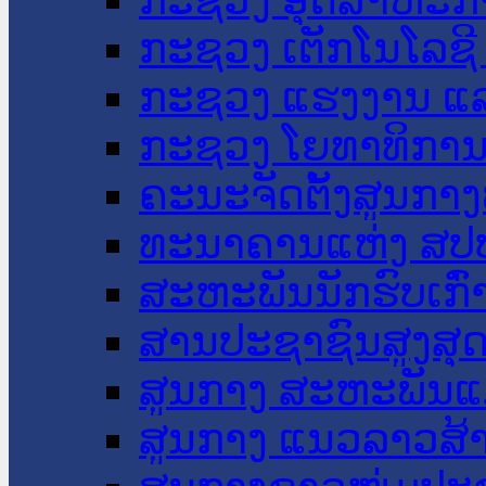
ກະຊວງ ເຕັກໂນໂລຊີ
ກະຊວງ ແຮງງານ ແລ
ກະຊວງ ໂຍທາທິການ 
ຄະນະຈັດຕັ້ງສູນກາງ
ທະນາຄານແຫ່ງ ສປ
ສະຫະພັນນັກຮົບເກົ
ສານປະຊາຊົນສູງສຸ
ສູນກາງ ສະຫະພັນແ
ສູນກາງ ແນວລາວສ້