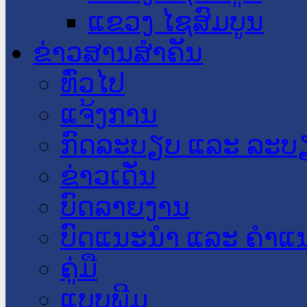
ແຂວງ ໄຊສົມບູນ
ຂ່າວສານສໍາຄັນ
​ທົ່ວ​ໄປ
ແຈ້ງການ
ກົດລະບຽບ ແລະ ລະບ
ຂ່າວເດັ່ນ
ບົດລາຍງານ
ບົດແນະນໍາ ແລະ ຄໍາແ
ຄູ່ມື
ແບບພີມ