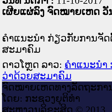
ວັນທີ່ ນິຕິກໍາ :
11-10-2017
ເຜີຍແຜ່ລົງ ຈົດໝາຍເຫດ ວັນທ
ຄຳແນະນຳ ກ່ຽວກັບການຈັດຕັ
ສະມາຄົມ
ດາວໂຫຼດ ລາວ:
ຄຳແນະນຳ ກ່
ວ່າດ້ວຍສະມາຄົມ
ຈົດ​ໝາຍ​ເຫດ​ທາງ​ລັດ​ຖະ​ກາ
ໂດຍ: ກະ​ຊວງຍຸ​ຕິ​ທຳ
ສະ​ຫງວນ​ລິ​ຂະ​ສິດ © 2013