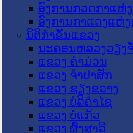
ອົງການກວດກາແຫ່ງ
ອົງການກາແດງແຫ່
ນິຕິກໍາຂັ້ນແຂວງ
ນະ​ຄອນ​ຫລວງວຽງຈ
ແຂວງ ຄໍາມ່ວນ
ແຂວງ ຈໍາປາສັກ
ແຂວງ ຊຽງຂວາງ
ແຂວງ ບໍລິຄໍາໄຊ
ແຂວງ ບໍ່ແກ້ວ
ແຂວງ ຜົ້ງສາລີ