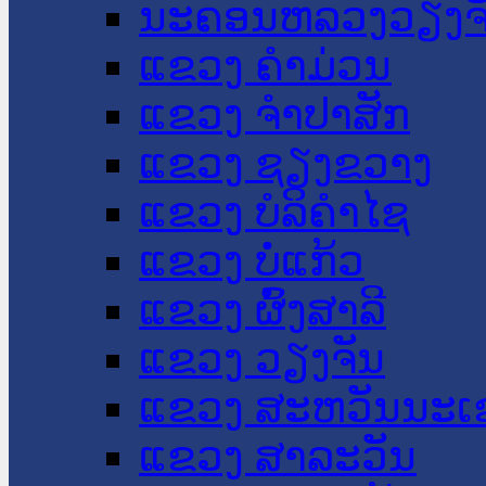
ນະ​ຄອນ​ຫລວງວຽງຈ
ແຂວງ ຄໍາມ່ວນ
ແຂວງ ຈໍາປາສັກ
ແຂວງ ຊຽງຂວາງ
ແຂວງ ບໍລິຄໍາໄຊ
ແຂວງ ບໍ່ແກ້ວ
ແຂວງ ຜົ້ງສາລີ
ແຂວງ ວຽງຈັນ
ແຂວງ ສະຫວັນນະເ
ແຂວງ ສາລະວັນ