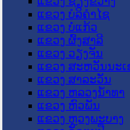
ແຂວງ ຊຽງຂວາງ
ແຂວງ ບໍລິຄໍາໄຊ
ແຂວງ ບໍ່ແກ້ວ
ແຂວງ ຜົ້ງສາລີ
ແຂວງ ວຽງຈັນ
ແຂວງ ສະຫວັນນະເ
ແຂວງ ສາລະວັນ
ແຂວງ ຫລວງນໍ້າທາ
ແຂວງ ຫົວພັນ
ແຂວງ ຫຼວງພະບາງ