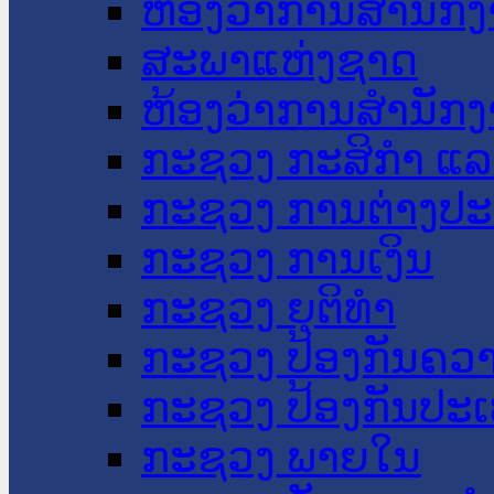
ຫ້ອງວ່າການສໍານັ
ສະພາແຫ່ງຊາດ
ຫ້ອງວ່າການສຳນັກງ
ກະຊວງ ກະສິກຳ ແລະ
ກະຊວງ ການຕ່າງປ
ກະຊວງ ການເງິນ
ກະຊວງ ຍຸຕິທໍາ
ກະຊວງ ປ້ອງກັນຄວ
ກະຊວງ ປ້ອງກັນປະ
ກະຊວງ ພາຍໃນ