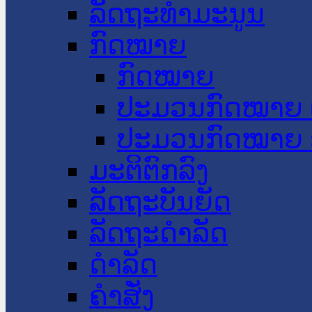
ລັດຖະທໍາມະນູນ
ກົດໝາຍ
ກົດໝາຍ
ປະມວນກົດໝາຍ 
ປະມວນກົດໝາຍ 
ມະຕິຕົກລົງ
ລັດຖະບັນຍັດ
ລັດຖະດໍາລັດ
ດໍາລັດ
ຄໍາສັ່ງ