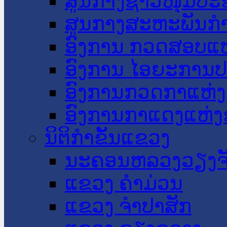
ສູນກາງຊາວໜຸ່ມປະ
ສູນກາງສະຫະພັນກ
ອົງການ ກວດສອບແຫ
ອົງການ ໄອຍະການປ
ອົງການກວດກາແຫ່ງ
ອົງການກາແດງແຫ່
ນິຕິກໍາຂັ້ນແຂວງ
ນະ​ຄອນ​ຫລວງວຽງຈ
ແຂວງ ຄໍາມ່ວນ
ແຂວງ ຈໍາປາສັກ