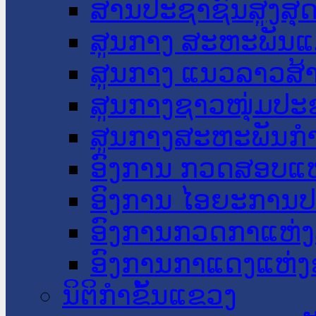
ສານປະຊາຊົນສູງສຸ
ສູນກາງ ສະຫະພັນແ
ສູນກາງ ແນວລາວສ້
ສູນກາງຊາວໜຸ່ມປະ
ສູນກາງສະຫະພັນກ
ອົງການ ກວດສອບແຫ
ອົງການ ໄອຍະການປ
ອົງການກວດກາແຫ່ງ
ອົງການກາແດງແຫ່
ນິຕິກໍາຂັ້ນແຂວງ