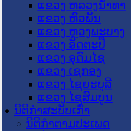
ແຂວງ ຫລວງນໍ້າທາ
ແຂວງ ຫົວພັນ
ແຂວງ ຫຼວງພະບາງ
ແຂວງ ອັດຕະປື
ແຂວງ ອຸດົມໄຊ
ແຂວງ ເຊກອງ
ແຂວງ ໄຊຍະບູລີ
ແຂວງ ໄຊສົມບູນ
ນິຕິກໍາສະບັບເກົ່າ
ນິຕິກຳຕາມປະເພດ