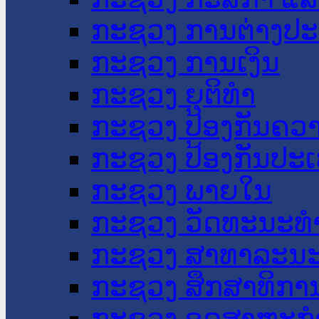
ກະຊວງ ການຕ່າງປ
ກະຊວງ ການເງິນ
ກະຊວງ ຍຸຕິທໍາ
ກະຊວງ ປ້ອງກັນຄວ
ກະຊວງ ປ້ອງກັນປະ
ກະຊວງ ພາຍໃນ
ກະຊວງ ວັດທະນະທຳ
ກະຊວງ ສາທາລະນະ
ກະຊວງ ສຶກສາທິການ
ກະຊວງ ອຸດສາຫະກຳ