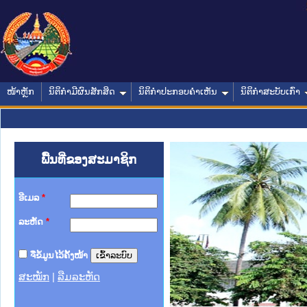
ໜ້າຫຼັກ
ນິຕິກໍາມີຜົນສັກສິດ
ນິຕິກໍາປະກອບຄໍາເຫັນ
ນິຕິກໍາສະບັບເກົ່າ
ພື້ນທີ່ຂອງສະມາຊິກ
ອີເມລ
*
ລະຫັດ
*
ຈື່ຂໍ້ມູນໄວ້ຄັ້ງໜ້າ
ສະໝັກ
|
ລືມລະຫັດ