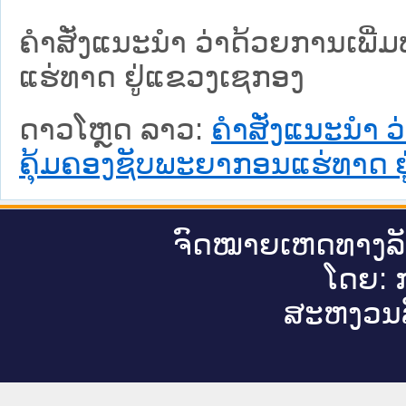
ຄຳສັ່ງແນະນຳ ວ່າດ້ວຍການເພີ
ແຮ່ທາດ ຢູ່ແຂວງເຊກອງ
ດາວໂຫຼດ ລາວ:
ຄຳສັ່ງແນະນຳ ວ
ຄຸ້ມຄອງຊັບພະຍາກອນແຮ່ທາດ ຢ
ຈົດ​ໝາຍ​ເຫດ​ທາງ​ລ
ໂດຍ: ກ
ສະ​ຫງວນ​ລ