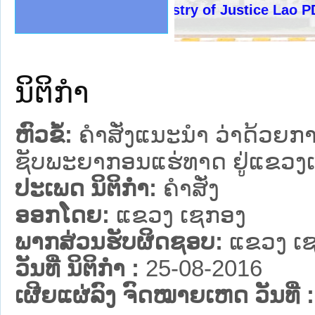
ງລັດຖະການໃຫ້ຜູ້ປະສານງານ
້ງປະຕິບັດວຽກງານຈົດໝາຍເຫດ
ງານຈົດໝາຍເຫດທາງລັດຖະການ
ງານຈົດໝາຍເຫດທາງລັດຖະການ
ລະ ເວັບໄຊຈົດໝາຍເຫດທາງ
ລະ ເວັບໄຊຈົດໝາຍເຫດທາງ
ຍເຫດທາງລັດຖະການ ໃຫ້ຜູ້
ຍເຫດທາງລັດຖະການ ໃຫ້ຜູ້
Ministry of Justice Lao PDR
ຄານສັນຕິບານປະຊາຊົນ
າຄານຕຳຫຼວດປະຊາຊົນ
ຊາຊົນ ພາກເໜືອ
ຊາຊົນ ພາກກາງ
ພາກເໜືອ
າກກາງ
ຖະການ
າກໃຕ້
ນິຕິກໍາ
ຫົວຂໍ້:
ຄຳສັ່ງແນະນຳ ວ່າດ້ວຍກ
ຊັບພະຍາກອນແຮ່ທາດ ຢູ່ແຂວງ
ປະເພດ ນິຕິກໍາ:
ຄໍາສັ່ງ
ອອກໂດຍ:
ແຂວງ ເຊກອງ
ພາກສ່ວນຮັບຜິດຊອບ:
ແຂວງ ເ
ວັນທີ່ ນິຕິກໍາ :
25-08-2016
ເຜີຍແຜ່ລົງ ຈົດໝາຍເຫດ ວັນທີ່ :