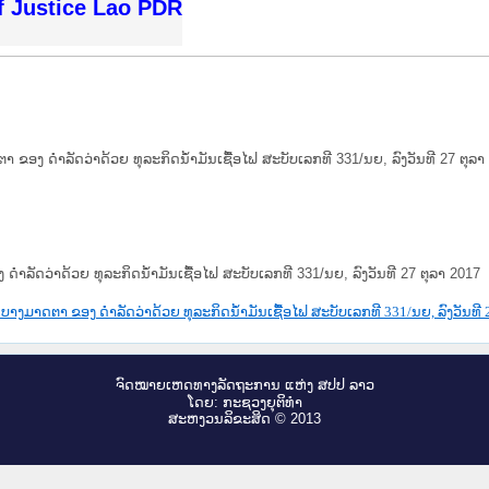
f Justice Lao PDR
 ຂອງ ດຳລັດວ່າດ້ວຍ ທຸລະກິດນ້ຳມັນເຊື້ອໄຟ ສະບັບເລກທີ 331/ນຍ, ລົງວັນທີ 27 ຕຸລາ
ຳລັດວ່າດ້ວຍ ທຸລະກິດນ້ຳມັນເຊື້ອໄຟ ສະບັບເລກທີ 331/ນຍ, ລົງວັນທີ 27 ຕຸລາ 2017
າງມາດຕາ ຂອງ ດຳລັດວ່າດ້ວຍ ທຸລະກິດນ້ຳມັນເຊື້ອໄຟ ສະບັບເລກທີ 331/ນຍ, ລົງວັນທີ 
ຈົດ​ໝາຍ​ເຫດ​ທາງ​ລັດ​ຖະ​ການ ແຫ່ງ ສ​ປ​ປ ລາວ
ໂດຍ: ກະ​ຊວງຍຸ​ຕິ​ທຳ
ສະ​ຫງວນ​ລິ​ຂະ​ສິດ © 2013