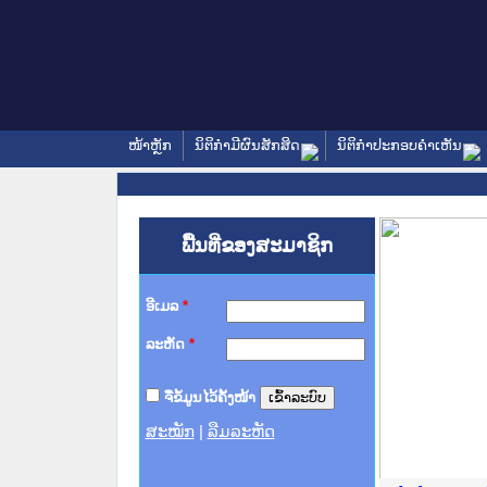
ໜ້າຫຼັກ
ນິຕິກໍາມີຜົນສັກສິດ
ນິຕິກໍາປະກອບຄໍາເຫັນ
ພື້ນທີ່ຂອງສະມາຊິກ
ອີເມລ
*
ລະຫັດ
*
ຈື່ຂໍ້ມູນໄວ້ຄັ້ງໜ້າ
ສະໝັກ
|
ລືມລະຫັດ