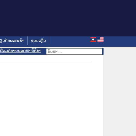
່ຽວກັບພວກເຮົາ
ຊ່ວຍເຫຼືອ
ເຊື່ອມຕໍ່ການຊອກຫານິຕິກຳ