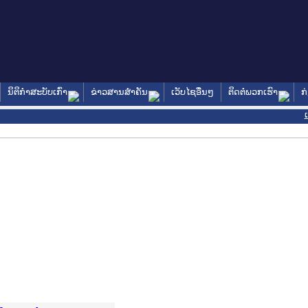
ນິຕິກໍາສະບັບເກົ່າ
ຂ່າວສານສໍາຄັນ
ເວັບໄຊອື່ນໆ
ຕິດຕໍ່ພວກເຮົາ
ກ