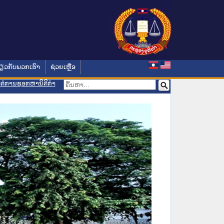
່ຽວກັບພວກເຮົາ
ຊ່ວຍເຫຼືອ
ອມຕໍ່ການຊອກຫານິຕິກຳ