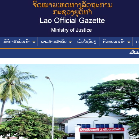
ນິຕິກໍາສະບັບເກົ່າ
ຂ່າວສານສໍາຄັນ
ເວັບໄຊອື່ນໆ
ຕິດຕໍ່ພວກເຮົາ
ກ
ເຊື່