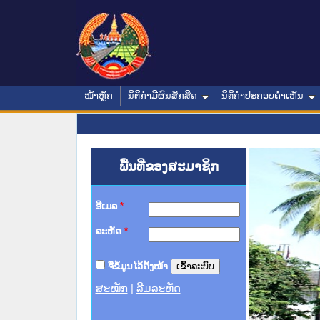
ໜ້າຫຼັກ
ນິຕິກໍາມີຜົນສັກສິດ
ນິຕິກໍາປະກອບຄໍາເຫັນ
ພື້ນທີ່ຂອງສະມາຊິກ
ອີເມລ
*
ລະຫັດ
*
ຈື່ຂໍ້ມູນໄວ້ຄັ້ງໜ້າ
ສະໝັກ
|
ລືມລະຫັດ