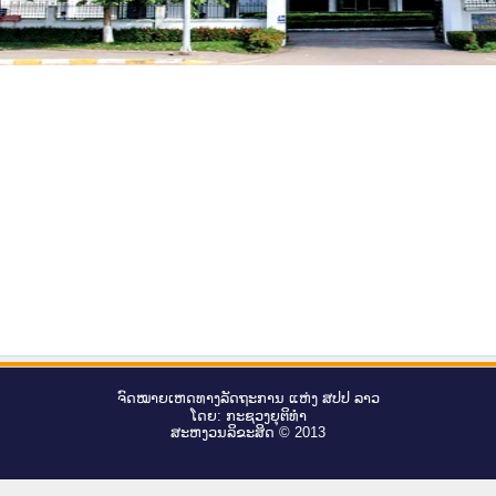
ຈົດ​ໝາຍ​ເຫດ​ທາງ​ລັດ​ຖະ​ການ ແຫ່ງ ສ​ປ​ປ ລາວ
ໂດຍ: ກະ​ຊວງຍຸ​ຕິ​ທຳ
ສະ​ຫງວນ​ລິ​ຂະ​ສິດ © 2013