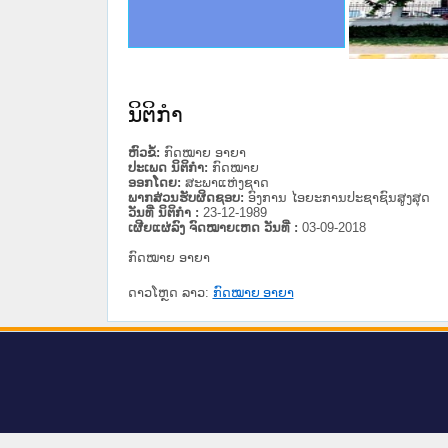
ດໝາຍເຫດທາງລັດຖະການໃຫ້ຜູ້ປະສານງານ
ນການຈັດຕັ້ງປະຕິບັດວຽກງານຈົດໝາຍເຫດ
ສານງານວຽກງານຈົດໝາຍເຫດທາງລັດຖະການ
ສານງານວຽກງານຈົດໝາຍເຫດທາງລັດຖະການ
ດໝາຍລາວ ແລະ ເວັບໄຊຈົດໝາຍເຫດທາງ
ດໝາຍລາວ ແລະ ເວັບໄຊຈົດໝາຍເຫດທາງ
ກງານຈົດໝາຍເຫດທາງລັດຖະການ ໃຫ້ຜູ້
ກງານຈົດໝາຍເຫດທາງລັດຖະການ ໃຫ້ຜູ້
ustice Lao PDR
ທີ່ ວິທະຍາຄານສັນຕິບານປະຊາຊົນ
ທີ່ ວິທະຍາຄານຕຳຫຼວດປະຊາຊົນ
ານສະພາປະຊາຊົນ ພາກເໜືອ
ງານສະພາປະຊາຊົນ ພາກກາງ
ຂັ້ນແຂວງພາກເໜືອ
ສຳລັບ ພາກກາງ
ທາງລັດຖະການ
ສຳລັບ ພາກໃຕ້
ນິຕິກໍາ
ຫົວຂໍ້:
ກົດໝາຍ ອາຍາ
ປະເພດ ນິຕິກໍາ:
ກົດໝາຍ
ອອກໂດຍ:
ສະພາແຫ່ງຊາດ
ພາກສ່ວນຮັບຜິດຊອບ:
ອົງການ ໄອຍະການປະຊາຊົນສູງສຸດ
ວັນທີ່ ນິຕິກໍາ :
23-12-1989
ເຜີຍແຜ່ລົງ ຈົດໝາຍເຫດ ວັນທີ່ :
03-09-2018
ກົດໝາຍ ອາຍາ
ດາວໂຫຼດ ລາວ:
ກົດໝາຍ ອາຍາ