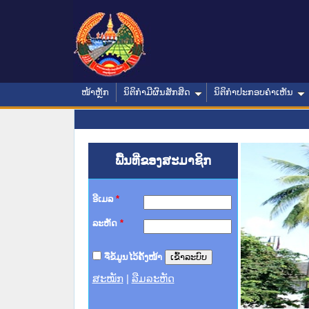
ໜ້າຫຼັກ
ນິຕິກໍາມີຜົນສັກສິດ
ນິຕິກໍາປະກອບຄໍາເຫັນ
ພື້ນທີ່ຂອງສະມາຊິກ
ອີເມລ
*
ລະຫັດ
*
ຈື່ຂໍ້ມູນໄວ້ຄັ້ງໜ້າ
ສະໝັກ
|
ລືມລະຫັດ