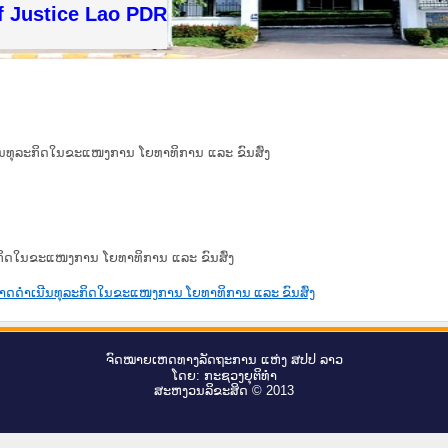
f Justice Lao PDR
ນີນທຸລະກິດໃນຂະແໜງການ ໂຍທາທິການ ແລະ ຂົນສົ່ງ
ລະກິດໃນຂະແໜງການ ໂຍທາທິການ ແລະ ຂົນສົ່ງ
ນຸຍາດດຳເນີນທຸລະກິດໃນຂະແໜງການ ໂຍທາທິການ ແລະ ຂົນສົ່ງ
ຈົດ​ໝາຍ​ເຫດ​ທາງ​ລັດ​ຖະ​ການ ແຫ່ງ ສ​ປ​ປ ລາວ
ໂດຍ: ກະ​ຊວງຍຸ​ຕິ​ທຳ
ສະ​ຫງວນ​ລິ​ຂະ​ສິດ © 2013