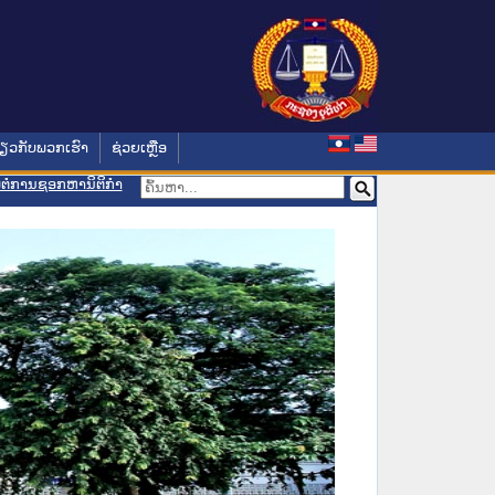
່ຽວກັບພວກເຮົາ
ຊ່ວຍເຫຼືອ
ອມຕໍ່ການຊອກຫານິຕິກຳ