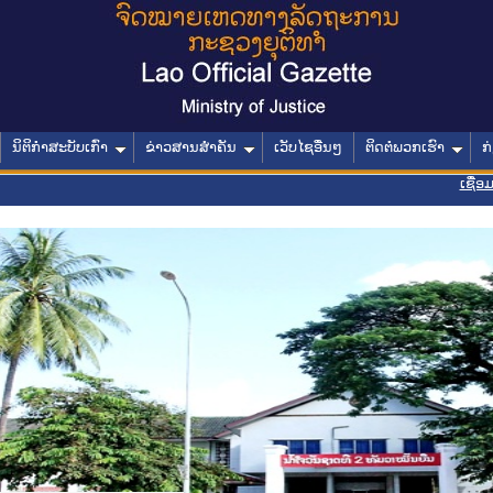
ນິຕິກໍາສະບັບເກົ່າ
ຂ່າວສານສໍາຄັນ
ເວັບໄຊອື່ນໆ
ຕິດຕໍ່ພວກເຮົາ
ກ
ເຊື່