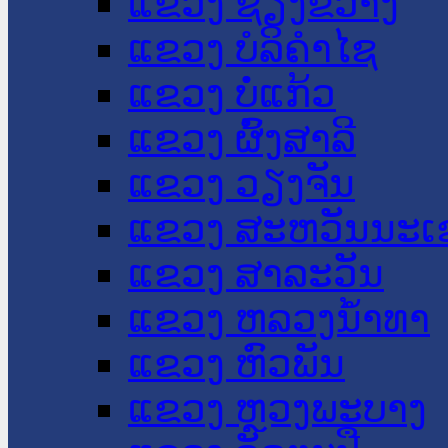
ແຂວງ ຊຽງຂວາງ
ແຂວງ ບໍລິຄໍາໄຊ
ແຂວງ ບໍ່ແກ້ວ
ແຂວງ ຜົ້ງສາລີ
ແຂວງ ວຽງຈັນ
ແຂວງ ສະຫວັນນະເ
ແຂວງ ສາລະວັນ
ແຂວງ ຫລວງນໍ້າທາ
ແຂວງ ຫົວພັນ
ແຂວງ ຫຼວງພະບາງ