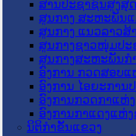
ສານປະຊາຊົນສູງສຸ
ສູນກາງ ສະຫະພັນແ
ສູນກາງ ແນວລາວສ້
ສູນກາງຊາວໜຸ່ມປະ
ສູນກາງສະຫະພັນກ
ອົງການ ກວດສອບແຫ
ອົງການ ໄອຍະການປ
ອົງການກວດກາແຫ່ງ
ອົງການກາແດງແຫ່
ນິຕິກໍາຂັ້ນແຂວງ