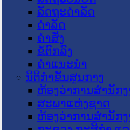
ລັດຖະດໍາລັດ
ດໍາລັດ
ຄໍາສັ່ງ
ຂໍ້ຕົກລົງ
ຄໍາແນະນໍາ
ນິຕິກໍາຂັ້ນສູນກາງ
ຫ້ອງວ່າການສໍານັ
ສະພາແຫ່ງຊາດ
ຫ້ອງວ່າການສຳນັກງ
ກະຊວງ ກະສິກຳ ແລະ