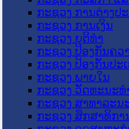
ກະຊວງ ການຕ່າງປ
ກະຊວງ ການເງິນ
ກະຊວງ ຍຸຕິທໍາ
ກະຊວງ ປ້ອງກັນຄວ
ກະຊວງ ປ້ອງກັນປະ
ກະຊວງ ພາຍໃນ
ກະຊວງ ວັດທະນະທຳ
ກະຊວງ ສາທາລະນະ
ກະຊວງ ສຶກສາທິການ
ກະຊວງ ອຸດສາຫະກຳ