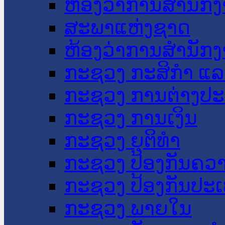
ຫ້ອງວ່າການສໍານັ
ສະພາແຫ່ງຊາດ
ຫ້ອງວ່າການສຳນັກງ
ກະຊວງ ກະສິກຳ ແລະ
ກະຊວງ ການຕ່າງປ
ກະຊວງ ການເງິນ
ກະຊວງ ຍຸຕິທໍາ
ກະຊວງ ປ້ອງກັນຄວ
ກະຊວງ ປ້ອງກັນປະ
ກະຊວງ ພາຍໃນ