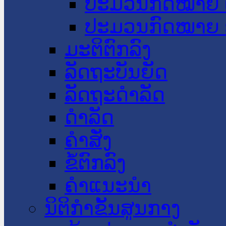
ປະມວນກົດໝາຍ 
ປະມວນກົດໝາຍ 
ມະຕິຕົກລົງ
ລັດຖະບັນຍັດ
ລັດຖະດໍາລັດ
ດໍາລັດ
ຄໍາສັ່ງ
ຂໍ້ຕົກລົງ
ຄໍາແນະນໍາ
ນິຕິກຳຂັ້ນສູນກາງ