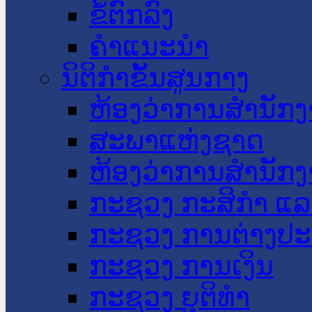
ຂໍ້ຕົກລົງ
ຄໍາແນະນໍາ
ນິຕິກໍາຂັ້ນສູນກາງ
ຫ້ອງວ່າການສໍານັ
ສະພາແຫ່ງຊາດ
ຫ້ອງວ່າການສຳນັກງ
ກະຊວງ ກະສິກຳ ແລະ
ກະຊວງ ການຕ່າງປ
ກະຊວງ ການເງິນ
ກະຊວງ ຍຸຕິທໍາ