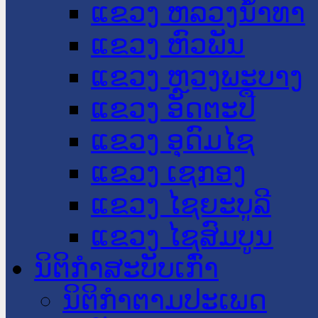
ແຂວງ ຫລວງນໍ້າທາ
ແຂວງ ຫົວພັນ
ແຂວງ ຫຼວງພະບາງ
ແຂວງ ອັດຕະປື
ແຂວງ ອຸດົມໄຊ
ແຂວງ ເຊກອງ
ແຂວງ ໄຊຍະບູລີ
ແຂວງ ໄຊສົມບູນ
ນິຕິກໍາສະບັບເກົ່າ
ນິຕິກຳຕາມປະເພດ