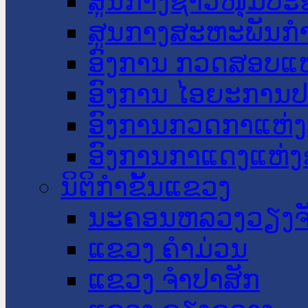
ສູນກາງຊາວໜຸ່ມປະ
ສູນກາງສະຫະພັນກ
ອົງການ ກວດສອບແຫ
ອົງການ ໄອຍະການປ
ອົງການກວດກາແຫ່ງ
ອົງການກາແດງແຫ່
ນິຕິກໍາຂັ້ນແຂວງ
ນະ​ຄອນ​ຫລວງວຽງຈ
ແຂວງ ຄໍາມ່ວນ
ແຂວງ ຈໍາປາສັກ