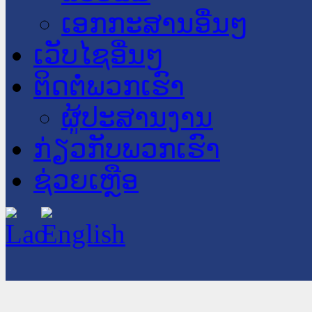
ເອກກະສານອື່ນໆ
ເວັບໄຊອື່ນໆ
ຕິດຕໍ່ພວກເຮົາ
ຜູ້ປະສານງານ
ກ່ຽວກັບພວກເຮົາ
ຊ່ວຍເຫຼືອ