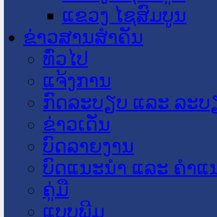
ແຂວງ ໄຊສົມບູນ
ຂ່າວສານສໍາຄັນ
​ທົ່ວ​ໄປ
ແຈ້ງການ
ກົດລະບຽບ ແລະ ລະບ
ຂ່າວເດັ່ນ
ບົດລາຍງານ
ບົດແນະນໍາ ແລະ ຄໍາແ
ຄູ່ມື
ແບບພີມ