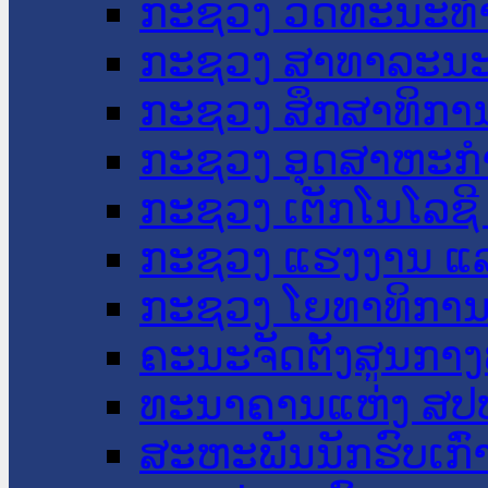
ກະຊວງ ວັດທະນະທຳ
ກະຊວງ ສາທາລະນະ
ກະຊວງ ສຶກສາທິການ
ກະຊວງ ອຸດສາຫະກຳ
ກະຊວງ ເຕັກໂນໂລຊີ
ກະຊວງ ແຮງງານ ແລ
ກະຊວງ ໂຍທາທິການ 
ຄະນະຈັດຕັ້ງສູນກາງ
ທະນາຄານແຫ່ງ ສປ
ສະຫະພັນນັກຮົບເກົ