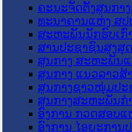
ຄະນະຈັດຕັ້ງສູນກາງ
ທະນາຄານແຫ່ງ ສປ
ສະຫະພັນນັກຮົບເກົ
ສານປະຊາຊົນສູງສຸ
ສູນກາງ ສະຫະພັນແ
ສູນກາງ ແນວລາວສ້
ສູນກາງຊາວໜຸ່ມປະ
ສູນກາງສະຫະພັນກ
ອົງການ ກວດສອບແຫ
ອົງການ ໄອຍະການປ