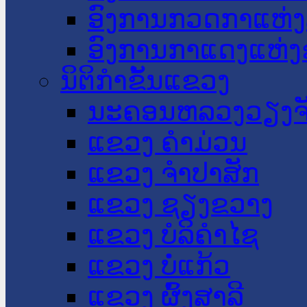
ອົງການກວດກາແຫ່ງ
ອົງການກາແດງແຫ່
ນິຕິກໍາຂັ້ນແຂວງ
ນະ​ຄອນ​ຫລວງວຽງຈ
ແຂວງ ຄໍາມ່ວນ
ແຂວງ ຈໍາປາສັກ
ແຂວງ ຊຽງຂວາງ
ແຂວງ ບໍລິຄໍາໄຊ
ແຂວງ ບໍ່ແກ້ວ
ແຂວງ ຜົ້ງສາລີ