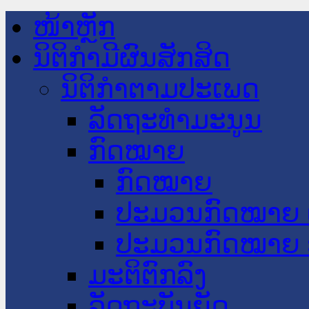
ໜ້າຫຼັກ
ນິຕິກໍາມີຜົນສັກສິດ
ນິຕິກໍາຕາມປະເພດ
ລັດຖະທໍາມະນູນ
ກົດໝາຍ
ກົດໝາຍ
ປະມວນກົດໝາຍ 
ປະມວນກົດໝາຍ 
ມະຕິຕົກລົງ
ລັດຖະບັນຍັດ