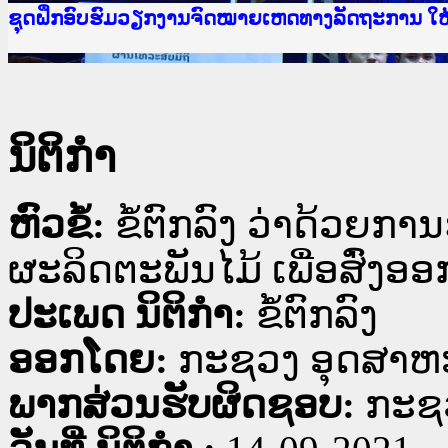
Ministry of Justice Lao PDR
ເຜີຍແຜ່ວັບໄຊຈົດໝາຍເຫດທາງລັດຖະການ ແລະ ແອັບກ
ກະຊວງຍຸຕິທຳ
ຊຸດຝຶກອົບຮົມວຽກງານຈົດໝາຍເຫດທາງລັດຖະການ ໃ
ກອງປະຊຸມທົບທວນຄືນການຈັດຕັ້ງປະຕິບັດວຽກງານຈ
ຝຶກອົບຮົມ ຜູ່ປະສານງານວຽກງານຈົດໝາຍເຫດທາງລັ
ຝຶກອົບຮົມ ຜູ່ປະສານງານວຽກງານຈົດໝາຍເຫດທາງລັດ
ເຜີຍແຜ່ແອັບກົດໝາຍລາວ ແລະ ເວັບໄຊຈົດໝາຍເຫດທ
ເຜີຍແຜ່ແອັບກົດໝາຍລາວ ແລະ ເວັບໄຊຈົດໝາຍເຫດທາ
ຍົກລະດັບວຽກງານຈົດໝາຍເຫດທາງລັດຖະການໃຫ້ຜູ້
ຊຸດຝຶກອົບຮົມວຽກງານຈົດໝາຍເຫດທາງລັດຖະການ ໃ
ນິຕິກໍາ
ຫົວຂໍ້:
ຂໍ້ຕົກລົງ ວ່າດ້ວຍກ
ຜະລິດຕະພັນໄມ້ ເພື່ອສົ່ງອອ
ປະເພດ ນິຕິກໍາ:
ຂໍ້ຕົກລົງ
ອອກໂດຍ:
ກະຊວງ ອຸດສາຫ
ພາກສ່ວນຮັບຜິດຊອບ:
ກະຊ