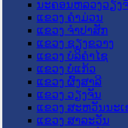
ນະ​ຄອນ​ຫລວງວຽງຈ
ແຂວງ ຄໍາມ່ວນ
ແຂວງ ຈໍາປາສັກ
ແຂວງ ຊຽງຂວາງ
ແຂວງ ບໍລິຄໍາໄຊ
ແຂວງ ບໍ່ແກ້ວ
ແຂວງ ຜົ້ງສາລີ
ແຂວງ ວຽງຈັນ
ແຂວງ ສະຫວັນນະເ
ແຂວງ ສາລະວັນ