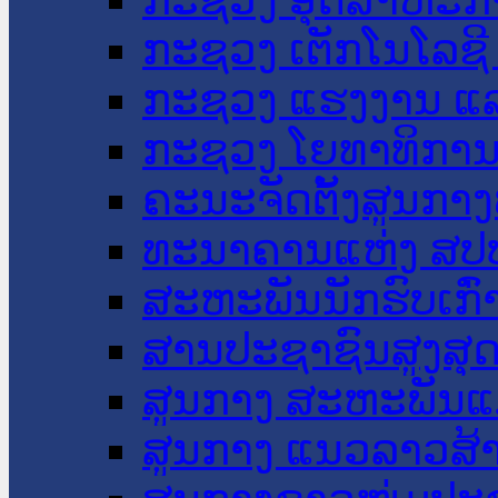
ກະຊວງ ເຕັກໂນໂລຊີ
ກະຊວງ ແຮງງານ ແລ
ກະຊວງ ໂຍທາທິການ 
ຄະນະຈັດຕັ້ງສູນກາງ
ທະນາຄານແຫ່ງ ສປ
ສະຫະພັນນັກຮົບເກົ
ສານປະຊາຊົນສູງສຸ
ສູນກາງ ສະຫະພັນແ
ສູນກາງ ແນວລາວສ້