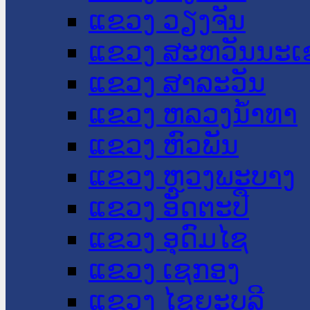
ແຂວງ ວຽງຈັນ
ແຂວງ ສະຫວັນນະເ
ແຂວງ ສາລະວັນ
ແຂວງ ຫລວງນໍ້າທາ
ແຂວງ ຫົວພັນ
ແຂວງ ຫຼວງພະບາງ
ແຂວງ ອັດຕະປື
ແຂວງ ອຸດົມໄຊ
ແຂວງ ເຊກອງ
ແຂວງ ໄຊຍະບູລີ