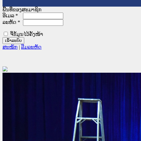
ພື້ນທີ່ຂອງສະມາຊິກ
ອີເມລ
*
ລະຫັດ
*
ຈື່ຂໍ້ມູນໄວ້ຄັ້ງໜ້າ
ສະໝັກ
|
ລືມລະຫັດ