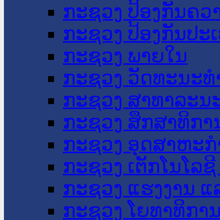
ກະຊວງ ປ້ອງກັນຄວ
ກະຊວງ ປ້ອງກັນປະ
ກະຊວງ ພາຍໃນ
ກະຊວງ ວັດທະນະທຳ
ກະຊວງ ສາທາລະນະ
ກະຊວງ ສຶກສາທິການ
ກະຊວງ ອຸດສາຫະກຳ
ກະຊວງ ເຕັກໂນໂລຊີ
ກະຊວງ ແຮງງານ ແລ
ກະຊວງ ໂຍທາທິການ 