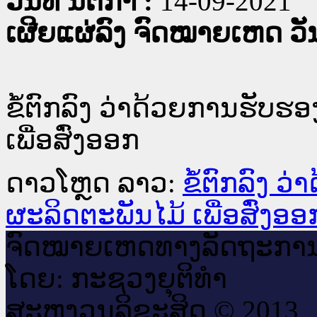
ວັນທີ່ ນິຕິກໍາ :
14-09-2021
ເຜີຍແຜ່ລົງ ຈົດໝາຍເຫດ ວັນທ
ຂໍ້ຕົກລົງ ວ່າດ້ວຍການຮັບ
ເພື່ອສົ່ງອອກ
ດາວໂຫຼດ ລາວ:
ຂໍ້ຕົກລົງ 
ຜະລິດຕະພັນໄມ້ ເພື່ອສົ່ງອອ
ຈົດ​ໝາຍ​ເຫດ​ທາງ​ລັດ​ຖະ​ກາ
ໂດຍ: ກະ​ຊວງຍຸ​ຕິ​ທຳ
ສະ​ຫງວນ​ລິ​ຂະ​ສິດ © 2013