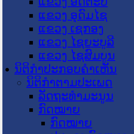
ແຂວງ ອັດຕະປື
ແຂວງ ອຸດົມໄຊ
ແຂວງ ເຊກອງ
ແຂວງ ໄຊຍະບູລີ
ແຂວງ ໄຊສົມບູນ
ນິຕິກໍາປະກອບຄໍາເຫັນ
ນິຕິກໍາຕາມປະເພດ
ລັດຖະທໍາມະນູນ
ກົດໝາຍ
ກົດໝາຍ