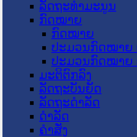
ລັດຖະທໍາມະນູນ
ກົດໝາຍ
ກົດໝາຍ
ປະມວນກົດໝາຍ 
ປະມວນກົດໝາຍ 
ມະຕິຕົກລົງ
ລັດຖະບັນຍັດ
ລັດຖະດໍາລັດ
ດໍາລັດ
ຄໍາສັ່ງ