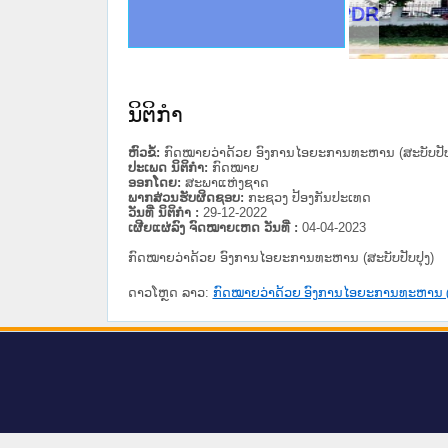
ດໝາຍເຫດທາງລັດຖະການໃຫ້ຜູ້ປະສານງານ
ນການຈັດຕັ້ງປະຕິບັດວຽກງານຈົດໝາຍເຫດ
ສານງານວຽກງານຈົດໝາຍເຫດທາງລັດຖະການ
ສານງານວຽກງານຈົດໝາຍເຫດທາງລັດຖະການ
ດໝາຍລາວ ແລະ ເວັບໄຊຈົດໝາຍເຫດທາງ
ດໝາຍລາວ ແລະ ເວັບໄຊຈົດໝາຍເຫດທາງ
ກງານຈົດໝາຍເຫດທາງລັດຖະການ ໃຫ້ຜູ້
ກງານຈົດໝາຍເຫດທາງລັດຖະການ ໃຫ້ຜູ້
Ministry of Justice Lao PDR
ທີ່ ວິທະຍາຄານສັນຕິບານປະຊາຊົນ
ທີ່ ວິທະຍາຄານຕຳຫຼວດປະຊາຊົນ
ານສະພາປະຊາຊົນ ພາກເໜືອ
ງານສະພາປະຊາຊົນ ພາກກາງ
ຂັ້ນແຂວງພາກເໜືອ
ສຳລັບ ພາກກາງ
ທາງລັດຖະການ
ສຳລັບ ພາກໃຕ້
ນິຕິກໍາ
ຫົວຂໍ້:
ກົດໝາຍວ່າດ້ວຍ ອົງການໄອຍະການທະຫານ (ສະບັບປັບ
ປະເພດ ນິຕິກໍາ:
ກົດໝາຍ
ອອກໂດຍ:
ສະພາແຫ່ງຊາດ
ພາກສ່ວນຮັບຜິດຊອບ:
ກະຊວງ ປ້ອງກັນປະເທດ
ວັນທີ່ ນິຕິກໍາ :
29-12-2022
ເຜີຍແຜ່ລົງ ຈົດໝາຍເຫດ ວັນທີ່ :
04-04-2023
ກົດໝາຍວ່າດ້ວຍ ອົງການໄອຍະການທະຫານ (ສະບັບປັບປຸງ)
ດາວໂຫຼດ ລາວ:
ກົດໝາຍວ່າດ້ວຍ ອົງການໄອຍະການທະຫານ (ສ