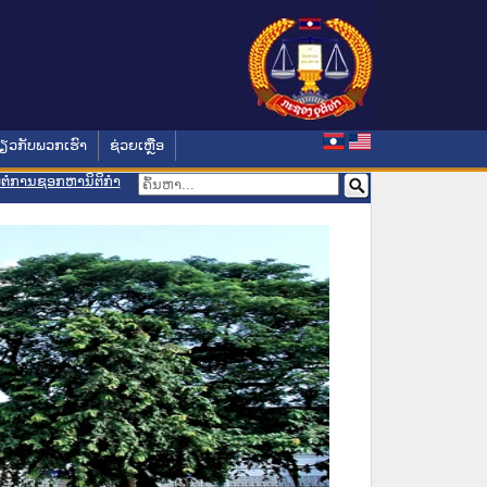
່ຽວກັບພວກເຮົາ
ຊ່ວຍເຫຼືອ
ອມຕໍ່ການຊອກຫານິຕິກຳ