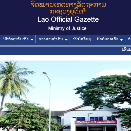
ນິຕິກໍາສະບັບເກົ່າ
ຂ່າວສານສໍາຄັນ
ເວັບໄຊອື່ນໆ
ຕິດຕໍ່ພວກເຮົາ
ກ
ເຊື່