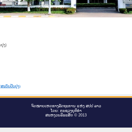
ປຸງ)
ະບັບປັບປຸງ)
ຈົດ​ໝາຍ​ເຫດ​ທາງ​ລັດ​ຖະ​ການ ແຫ່ງ ສ​ປ​ປ ລາວ
ໂດຍ: ກະ​ຊວງຍຸ​ຕິ​ທຳ
ສະ​ຫງວນ​ລິ​ຂະ​ສິດ © 2013