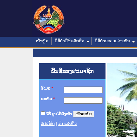
ໜ້າຫຼັກ
ນິຕິກໍາມີຜົນສັກສິດ
ນິຕິກໍາປະກອບຄໍາເຫັນ
ພື້ນທີ່ຂອງສະມາຊິກ
ອີເມລ
*
ລະຫັດ
*
ຈື່ຂໍ້ມູນໄວ້ຄັ້ງໜ້າ
ສະໝັກ
|
ລືມລະຫັດ