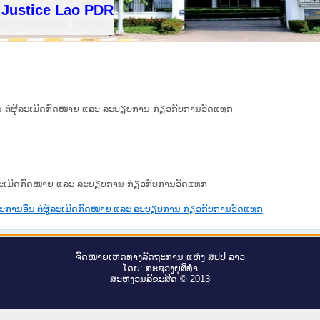
stice Lao PDR
ນ ຕໍ່ຜູ້ລະເມີດກົດໝາຍ ແລະ ລະບຽບການ ກ່ຽວກັບການວັດແທກ
ູ້ລະເມີດກົດໝາຍ ແລະ ລະບຽບການ ກ່ຽວກັບການວັດແທກ
ະການອື່ນ ຕໍ່ຜູ້ລະເມີດກົດໝາຍ ແລະ ລະບຽບການ ກ່ຽວກັບການວັດແທກ
ຈົດ​ໝາຍ​ເຫດ​ທາງ​ລັດ​ຖະ​ການ ແຫ່ງ ສ​ປ​ປ ລາວ
ໂດຍ: ກະ​ຊວງຍຸ​ຕິ​ທຳ
ສະ​ຫງວນ​ລິ​ຂະ​ສິດ © 2013