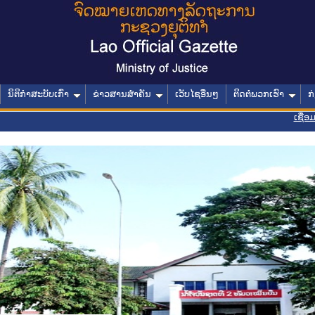
ນິຕິກໍາສະບັບເກົ່າ
ຂ່າວສານສໍາຄັນ
ເວັບໄຊອື່ນໆ
ຕິດຕໍ່ພວກເຮົາ
ກ
ເຊື່