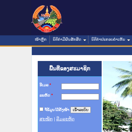
ໜ້າຫຼັກ
ນິຕິກໍາມີຜົນສັກສິດ
ນິຕິກໍາປະກອບຄໍາເຫັນ
ພື້ນທີ່ຂອງສະມາຊິກ
ອີເມລ
*
ລະຫັດ
*
ຈື່ຂໍ້ມູນໄວ້ຄັ້ງໜ້າ
ສະໝັກ
|
ລືມລະຫັດ