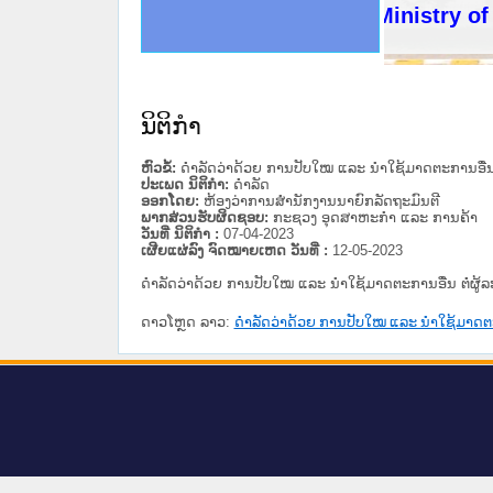
ດໝາຍເຫດທາງລັດຖະການໃຫ້ຜູ້ປະສານງານ
ນການຈັດຕັ້ງປະຕິບັດວຽກງານຈົດໝາຍເຫດ
ສານງານວຽກງານຈົດໝາຍເຫດທາງລັດຖະການ
ສານງານວຽກງານຈົດໝາຍເຫດທາງລັດຖະການ
ດໝາຍລາວ ແລະ ເວັບໄຊຈົດໝາຍເຫດທາງ
ດໝາຍລາວ ແລະ ເວັບໄຊຈົດໝາຍເຫດທາງ
ກງານຈົດໝາຍເຫດທາງລັດຖະການ ໃຫ້ຜູ້
ກງານຈົດໝາຍເຫດທາງລັດຖະການ ໃຫ້ຜູ້
Ministry of Ju
ທີ່ ວິທະຍາຄານສັນຕິບານປະຊາຊົນ
ທີ່ ວິທະຍາຄານຕຳຫຼວດປະຊາຊົນ
ານສະພາປະຊາຊົນ ພາກເໜືອ
ງານສະພາປະຊາຊົນ ພາກກາງ
ຂັ້ນແຂວງພາກເໜືອ
ສຳລັບ ພາກກາງ
ທາງລັດຖະການ
ສຳລັບ ພາກໃຕ້
ນິຕິກໍາ
ຫົວຂໍ້:
ດຳລັດວ່າດ້ວຍ ການປັບໃໝ ແລະ ນຳໃຊ້ມາດຕະການອື່
ປະເພດ ນິຕິກໍາ:
ດໍາລັດ
ອອກໂດຍ:
ຫ້ອງວ່າການສຳນັກງານນາຍົກລັດຖະມົນຕີ
ພາກສ່ວນຮັບຜິດຊອບ:
ກະຊວງ ອຸດສາຫະກຳ ແລະ ການຄ້າ
ວັນທີ່ ນິຕິກໍາ :
07-04-2023
ເຜີຍແຜ່ລົງ ຈົດໝາຍເຫດ ວັນທີ່ :
12-05-2023
ດຳລັດວ່າດ້ວຍ ການປັບໃໝ ແລະ ນຳໃຊ້ມາດຕະການອື່ນ ຕໍ່ຜ
ດາວໂຫຼດ ລາວ:
ດຳລັດວ່າດ້ວຍ ການປັບໃໝ ແລະ ນຳໃຊ້ມາດຕ