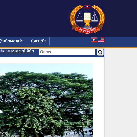
່ຽວກັບພວກເຮົາ
ຊ່ວຍເຫຼືອ
ອມຕໍ່ການຊອກຫານິຕິກຳ